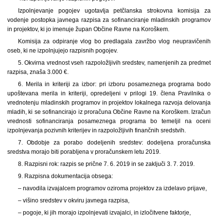
Izpolnjevanje pogojev ugotavlja petčlanska strokovna komisija za
vodenje postopka javnega razpisa za sofinanciranje mladinskih programov
in projektov, ki jo imenuje župan Občine Ravne na Koroškem.
Komisija za odpiranje vlog bo predlagala zavržbo vlog neupravičenih
oseb, ki ne izpolnjujejo razpisnih pogojev.
5. Okvirna vrednost vseh razpoložljivih sredstev, namenjenih za predmet
razpisa, znaša 3.000 €.
6. Merila in kriteriji za izbor: pri izboru posameznega programa bodo
upoštevana merila in kriteriji, opredeljeni v prilogi 19. člena Pravilnika o
vrednotenju mladinskih programov in projektov lokalnega razvoja delovanja
mladih, ki se sofinancirajo iz proračuna Občine Ravne na Koroškem. Izračun
vrednosti sofinanciranja posameznega programa bo temeljil na oceni
izpolnjevanja pozivnih kriterijev in razpoložljivih finančnih sredstvih.
7. Obdobje za porabo dodeljenih sredstev: dodeljena proračunska
sredstva morajo biti porabljena v proračunskem letu 2019.
8. Razpisni rok: razpis se prične 7. 6. 2019 in se zaključi 3. 7. 2019.
9. Razpisna dokumentacija obsega:
– navodila izvajalcem programov oziroma projektov za izdelavo prijave,
– višino sredstev v okviru javnega razpisa,
– pogoje, ki jih morajo izpolnjevati izvajalci, in izločitvene faktorje,