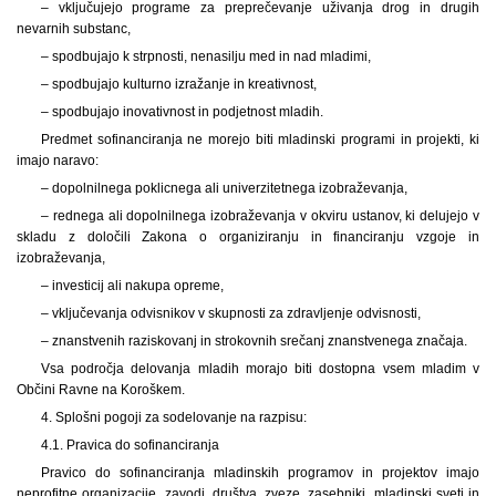
– vključujejo programe za preprečevanje uživanja drog in drugih
nevarnih substanc,
– spodbujajo k strpnosti, nenasilju med in nad mladimi,
– spodbujajo kulturno izražanje in kreativnost,
– spodbujajo inovativnost in podjetnost mladih.
Predmet sofinanciranja ne morejo biti mladinski programi in projekti, ki
imajo naravo:
– dopolnilnega poklicnega ali univerzitetnega izobraževanja,
– rednega ali dopolnilnega izobraževanja v okviru ustanov, ki delujejo v
skladu z določili Zakona o organiziranju in financiranju vzgoje in
izobraževanja,
– investicij ali nakupa opreme,
– vključevanja odvisnikov v skupnosti za zdravljenje odvisnosti,
– znanstvenih raziskovanj in strokovnih srečanj znanstvenega značaja.
Vsa področja delovanja mladih morajo biti dostopna vsem mladim v
Občini Ravne na Koroškem.
4. Splošni pogoji za sodelovanje na razpisu:
4.1. Pravica do sofinanciranja
Pravico do sofinanciranja mladinskih programov in projektov imajo
neprofitne organizacije, zavodi, društva, zveze, zasebniki, mladinski sveti in