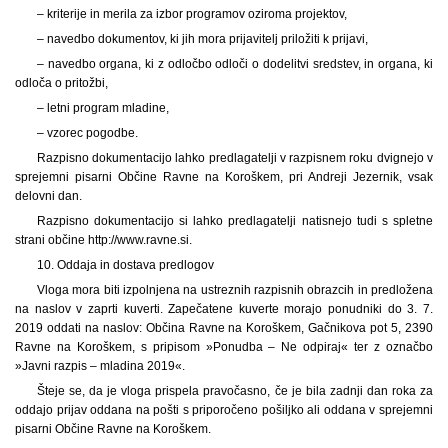
– kriterije in merila za izbor programov oziroma projektov,
– navedbo dokumentov, ki jih mora prijavitelj priložiti k prijavi,
– navedbo organa, ki z odločbo odloči o dodelitvi sredstev, in organa, ki
odloča o pritožbi,
– letni program mladine,
– vzorec pogodbe.
Razpisno dokumentacijo lahko predlagatelji v razpisnem roku dvignejo v
sprejemni pisarni Občine Ravne na Koroškem, pri Andreji Jezernik, vsak
delovni dan.
Razpisno dokumentacijo si lahko predlagatelji natisnejo tudi s spletne
strani občine http://www.ravne.si.
10. Oddaja in dostava predlogov
Vloga mora biti izpolnjena na ustreznih razpisnih obrazcih in predložena
na naslov v zaprti kuverti. Zapečatene kuverte morajo ponudniki do 3. 7.
2019 oddati na naslov: Občina Ravne na Koroškem, Gačnikova pot 5, 2390
Ravne na Koroškem, s pripisom »Ponudba – Ne odpiraj« ter z označbo
»Javni razpis – mladina 2019«.
Šteje se, da je vloga prispela pravočasno, če je bila zadnji dan roka za
oddajo prijav oddana na pošti s priporočeno pošiljko ali oddana v sprejemni
pisarni Občine Ravne na Koroškem.