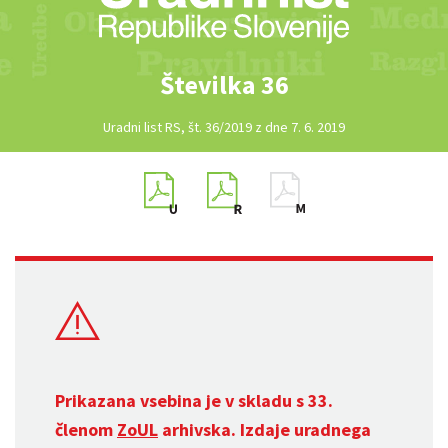
Številka 36
Uradni list RS, št. 36/2019 z dne 7. 6. 2019
Prikazana vsebina je v skladu s 33.
členom
ZoUL
arhivska. Izdaje uradnega