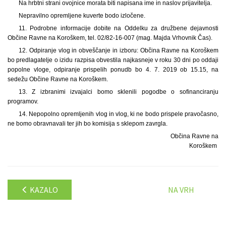
Na hrbtni strani ovojnice morata biti napisana ime in naslov prijavitelja.
Nepravilno opremljene kuverte bodo izločene.
11. Podrobne informacije dobite na Oddelku za družbene dejavnosti
Občine Ravne na Koroškem, tel. 02/82-16-007 (mag. Majda Vrhovnik Čas).
12. Odpiranje vlog in obveščanje in izboru: Občina Ravne na Koroškem
bo predlagatelje o izidu razpisa obvestila najkasneje v roku 30 dni po oddaji
popolne vloge, odpiranje prispelih ponudb bo 4. 7. 2019 ob 15.15, na
sedežu Občine Ravne na Koroškem.
13. Z izbranimi izvajalci bomo sklenili pogodbe o sofinanciranju
programov.
14. Nepopolno opremljenih vlog in vlog, ki ne bodo prispele pravočasno,
ne bomo obravnavali ter jih bo komisija s sklepom zavrgla.
Občina Ravne na
Koroškem
KAZALO
NA VRH