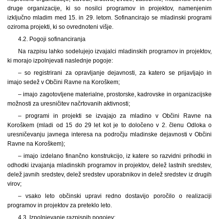
druge organizacije, ki so nosilci programov in projektov, namenjenim
izključno mladim med 15. in 29. letom. Sofinancirajo se mladinski programi
oziroma projekti, ki so ovrednoteni višje.
4.2. Pogoji sofinanciranja
Na razpisu lahko sodelujejo izvajalci mladinskih programov in projektov,
ki morajo izpolnjevati naslednje pogoje:
– so registrirani za opravljanje dejavnosti, za katero se prijavljajo in
imajo sedež v Občini Ravne na Koroškem;
– imajo zagotovljene materialne, prostorske, kadrovske in organizacijske
možnosti za uresničitev načrtovanih aktivnosti;
– programi in projekti se izvajajo za mladino v Občini Ravne na
Koroškem (mladi od 15 do 29 let kot je to določeno v 2. členu Odloka o
uresničevanju javnega interesa na področju mladinske dejavnosti v Občini
Ravne na Koroškem);
– imajo izdelano finančno konstrukcijo, iz katere so razvidni prihodki in
odhodki izvajanja mladinskih programov in projektov, delež lastnih sredstev,
delež javnih sredstev, delež sredstev uporabnikov in delež sredstev iz drugih
virov;
– vsako leto občinski upravi redno dostavijo poročilo o realizaciji
programov in projektov za preteklo leto.
4.3. Izpolnjevanje razpisnih pogojev: