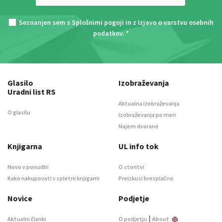
Seznanjen sem s
Splošnimi pogoji
in z
Izjavo o varstvu osebnih
podatkov
. *
Glasilo
Izobraževanja
Uradni list RS
Aktualna izobraževanja
O glasilu
Izobraževanja po meri
Najem dvorane
Knjigarna
UL info tok
Novo v ponudbi
O storitvi
Kako nakupovati v spletni knjigarni
Preizkusi brezplačno
Novice
Podjetje
|
Aktualni članki
O podjetju
About