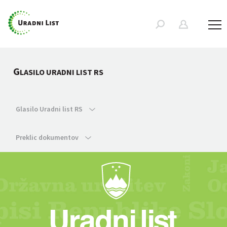
G
LASILO URADNI LIST RS
Glasilo Uradni list RS
Preklic dokumentov