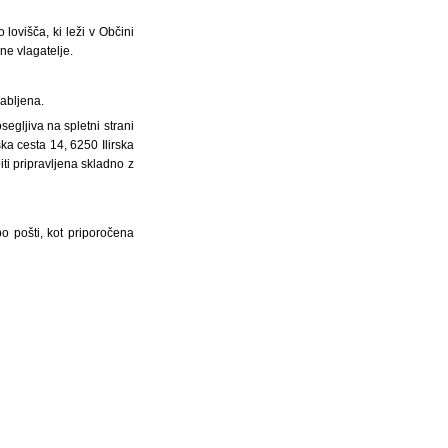
lovišča, ki leži v Občini
ne vlagatelje.
rabljena.
egljiva na spletni strani
iška cesta 14, 6250 Ilirska
iti pripravljena skladno z
o pošti, kot priporočena