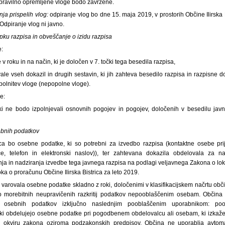
ravilno opremljene vloge bodo zavržene.
nja prispelih vlog:
odpiranje vlog bo dne 15. maja 2019, v prostorih Občine Ilirska 
 Odpiranje vlog ni javno.
pku razpisa in obveščanje o izidu razpisa
e:
v roku in na način, ki je določen v 7. točki tega besedila razpisa,
ale vseh dokazil in drugih sestavin, ki jih zahteva besedilo razpisa in razpisne 
polnitev vloge (nepopolne vloge).
e:
v, ki ne bodo izpolnjevali osnovnih pogojev in pogojev, določenih v besedilu jav
bnih podatkov
rica bo osebne podatke, ki so potrebni za izvedbo razpisa (kontaktne osebe prija
išče, telefon in elektronski naslov)), ter zahtevana dokazila obdelovala za
anja in nadziranja izvedbe tega javnega razpisa na podlagi veljavnega Zakona o lo
ka o proračunu Občine Ilirska Bistrica za leto 2019.
 varovala osebne podatke skladno z roki, določenimi v klasifikacijskem načrtu obč
o morebitnih neupravičenih razkritij podatkov nepooblaščenim osebam. Občin
 osebnih podatkov izključno naslednjim pooblaščenim uporabnikom: poo
i obdelujejo osebne podatke pri pogodbenem obdelovalcu ali osebam, ki izkažej
 okviru zakona oziroma podzakonskih predpisov. Občina ne uporablja avtoma