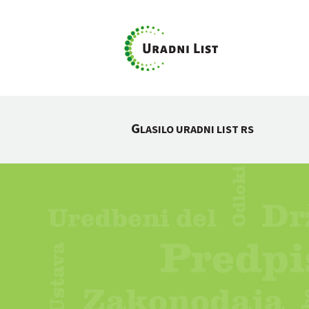
G
LASILO URADNI LIST RS