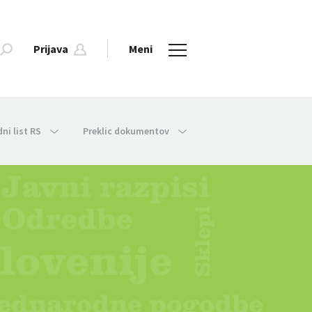
Prijava
Meni
dni list RS
Preklic dokumentov