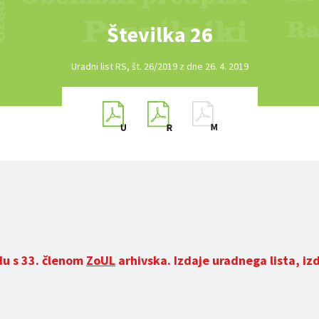
Številka 26
Uradni list RS, št. 26/2019 z dne 26. 4. 2019
du s 33. členom
ZoUL
arhivska. Izdaje uradnega lista, iz