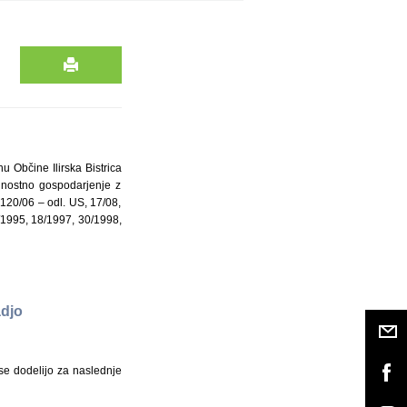
nu Občine Ilirska Bistrica
ajnostno gospodarjenje z
, 120/06 – odl. US, 17/08,
8/1995, 18/1997, 30/1998,
adjo
 se dodelijo za naslednje