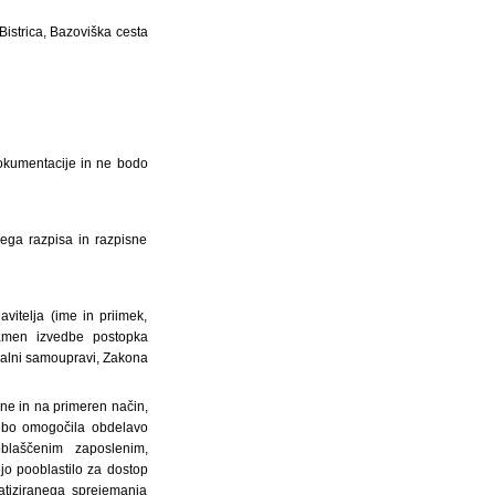
Bistrica, Bazoviška cesta
dokumentacije in ne bodo
nega razpisa in razpisne
vitelja (ime in priimek,
 namen izvedbe postopka
kalni samoupravi, Zakona
ine in na primeren način,
a bo omogočila obdelavo
blaščenim zaposlenim,
o pooblastilo za dostop
tiziranega sprejemanja