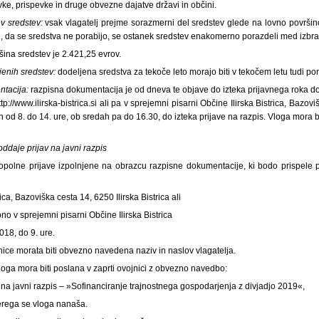
e, prispevke in druge obvezne dajatve državi in občini.
ev sredstev:
vsak vlagatelj prejme sorazmerni del sredstev glede na lovno površino 
eru, da se sredstva ne porabijo, se ostanek sredstev enakomerno porazdeli med izbra
išina sredstev je 2.421,25 evrov.
jenih sredstev:
dodeljena sredstva za tekoče leto morajo biti v tekočem letu tudi po
tacija:
razpisna dokumentacija je od dneva te objave do izteka prijavnega roka dos
ttp://www.ilirska-bistrica.si ali pa v sprejemni pisarni Občine Ilirska Bistrica, Bazov
n od 8. do 14. ure, ob sredah pa do 16.30, do izteka prijave na razpis. Vloga mora b
 oddaje prijav na javni razpis
olne prijave izpolnjene na obrazcu razpisne dokumentacije, ki bodo prispele p
rica, Bazoviška cesta 14, 6250 Ilirska Bistrica ali
o v sprejemni pisarni Občine Ilirska Bistrica
018, do 9. ure.
jnice morata biti obvezno navedena naziv in naslov vlagatelja.
ga mora biti poslana v zaprti ovojnici z obvezno navedbo:
 na javni razpis – »Sofinanciranje trajnostnega gospodarjenja z divjadjo 2019«,
terega se vloga nanaša.