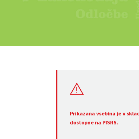
Prikazana vsebina je v skla
dostopne na
PISRS
.