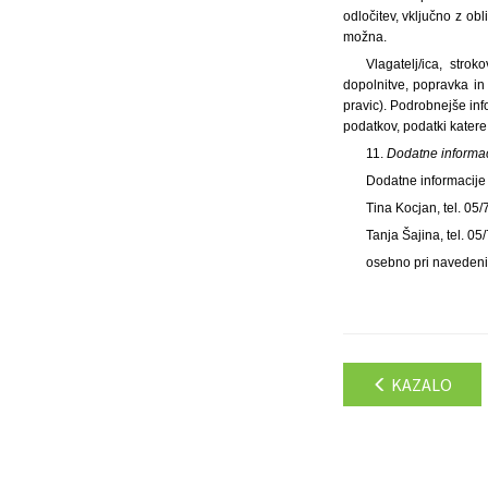
odločitev, vključno z ob
možna.
Vlagatelj/ica, stro
dopolnitve, popravka in
pravic). Podrobnejše inf
podatkov, podatki katere 
11.
Dodatne informac
Dodatne informacije s
Tina Kocjan, tel. 05/
Tanja Šajina, tel. 05
osebno pri navedeni
KAZALO