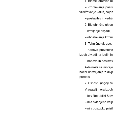
1. Biomeliorativne u
– vzdrževanje pasiš
vzdrževanje kaluž, saje
– postavitev in vzdrž
2. Biotehnične ukrep
– krmljenje divjadi,
– obdelovanje krmnih
3. Tehnične ukrepe:
– nabavo preventivn
izgub divjadi na leglih i
– nabavo in postavit
Aktivnosti se moraj
načrti upravljanja z divj
predpisi.
2.
Osnovni pogoji za
Vlagatelj mora izpol
– je v Republiki Slov
– ima sklenjeno velja
– ni v postopku prisi