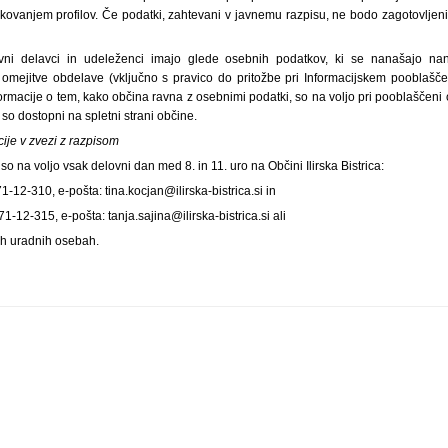
likovanjem profilov. Če podatki, zahtevani v javnemu razpisu, ne bodo zagotovlje
kovni delavci in udeleženci imajo glede osebnih podatkov, ki se nanašajo nanj
 omejitve obdelave (vključno s pravico do pritožbe pri Informacijskem pooblaš
ormacije o tem, kako občina ravna z osebnimi podatki, so na voljo pri pooblaščeni
so dostopni na spletni strani občine.
ije v zvezi z razpisom
o na voljo vsak delovni dan med 8. in 11. uro na Občini Ilirska Bistrica:
71-12-310, e-pošta: tina.kocjan@ilirska-bistrica.si in
/71-12-315, e-pošta: tanja.sajina@ilirska-bistrica.si ali
h uradnih osebah.