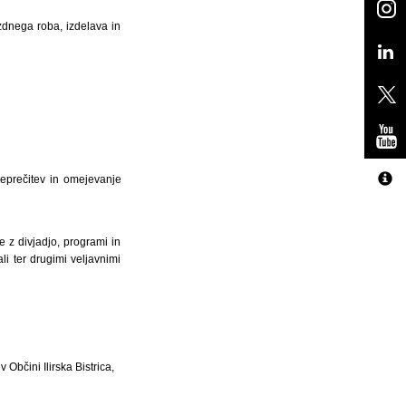
zdnega roba, izdelava in
reprečitev in omejevanje
 z divjadjo, programi in
ali ter drugimi veljavnimi
Občini Ilirska Bistrica,