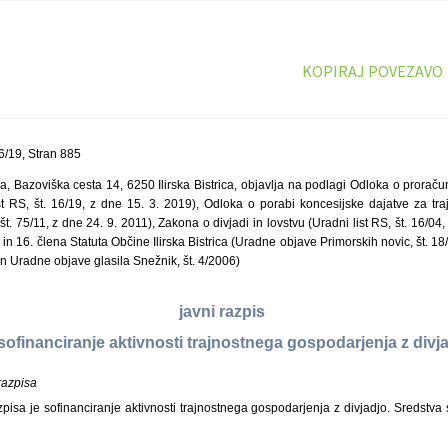
KOPIRAJ POVEZAVO
/19, Stran 885
ica, Bazoviška cesta 14, 6250 Ilirska Bistrica, objavlja na podlagi Odloka o proraču
st RS, št. 16/19, z dne 15. 3. 2019), Odloka o porabi koncesijske dajatve za tr
 št. 75/11, z dne 24. 9. 2011), Zakona o divjadi in lovstvu (Uradni list RS, št. 16/04
in 16. člena Statuta Občine Ilirska Bistrica (Uradne objave Primorskih novic, št. 1
 in Uradne objave glasila Snežnik, št. 4/2006)
javni razpis
sofinanciranje aktivnosti trajnostnega gospodarjenja z divj
razpisa
isa je sofinanciranje aktivnosti trajnostnega gospodarjenja z divjadjo. Sredstva