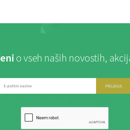
eni
o vseh naših novostih, akci
PRIJAVA