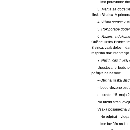
– ima poravnane davk
3.
Merila za dodelit
Ilirska Bistrica. V prim
4.
Višina sredstev:
v
5.
Rok porabe dodel
6.
Razpisna dokumen
Občine Ilirska Bistrica: h
Bistrica, vsak delovni da
razpisno dokumentacijo.
7.
Način, čas in kraj
Upoštevane bodo pop
pošiljka na naslov:
– Občina Ilirska Bist
– bodo vložene osebn
do srede, 15. maja 2
Na hrbtni strani ovo
Vsaka posamezna vlo
– Ne odpiraj – vloga
– ime lovišča na ka