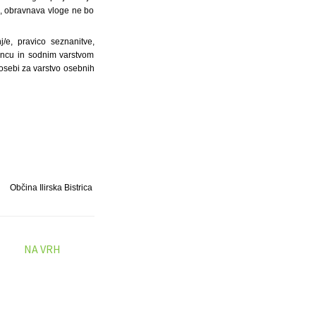
ni, obravnava vloge ne bo
/e, pravico seznanitve,
čencu in sodnim varstvom
 osebi za varstvo osebnih
Občina Ilirska Bistrica
NA VRH