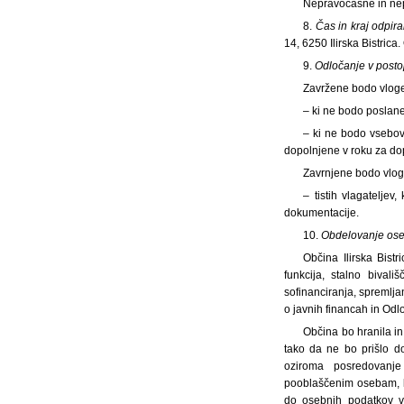
Nepravočasne in nep
8.
Čas in kraj odpira
14, 6250 Ilirska Bistrica.
9.
Odločanje v posto
Zavržene bodo vlog
– ki ne bodo poslane 
– ki ne bodo vsebov
dopolnjene v roku za do
Zavrnjene bodo vlog
– tistih vlagatelje
dokumentacije.
10.
Obdelovanje ose
Občina Ilirska Bist
funkcija, stalno bival
sofinanciranja, spremlj
o javnih financah in Odlo
Občina bo hranila in
tako da ne bo prišlo d
oziroma posredovanje
pooblaščenim osebam, k
do osebnih podatkov v