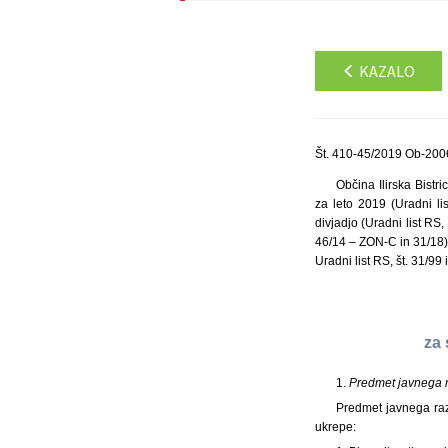
KAZALO
Št. 410-45/2019 Ob-2006
Občina Ilirska Bistr
za leto 2019 (Uradni li
divjadjo (Uradni list RS,
46/14 – ZON-C in 31/18) 
Uradni list RS, št. 31/99
za 
1.
Predmet javnega 
Predmet javnega razp
ukrepe: