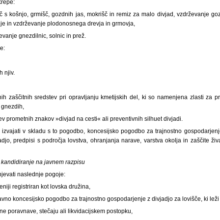
krepe:
č s košnjo, grmišč, gozdnih jas, mokrišč in remiz za malo divjad, vzdrževanje go
nje in vzdrževanje plodonosnega drevja in grmovja,
evanje gnezdilnic, solnic in prež.
e:
 njiv.
ih zaščitnih sredstev pri opravljanju kmetijskih del, ki so namenjena zlasti za p
n gnezdih,
ev prometnih znakov »divjad na cesti« ali preventivnih silhuet divjadi.
o izvajati v skladu s to pogodbo, koncesijsko pogodbo za trajnostno gospodarjenje
adjo, predpisi s področja lovstva, ohranjanja narave, varstva okolja in zaščite živ
 kandidiranje na javnem razpisu
njevati naslednje pogoje:
eniji registriran kot lovska družina,
vno koncesijsko pogodbo za trajnostno gospodarjenje z divjadjo za lovišče, ki leži v 
lne poravnave, stečaju ali likvidacijskem postopku,