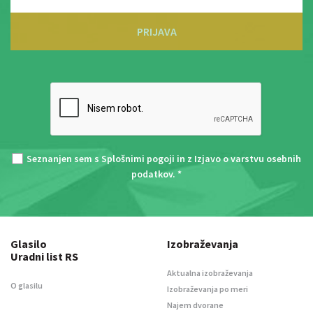
PRIJAVA
Seznanjen sem s
Splošnimi pogoji
in z
Izjavo o varstvu osebnih
podatkov
. *
Glasilo
Izobraževanja
Uradni list RS
Aktualna izobraževanja
O glasilu
Izobraževanja po meri
Najem dvorane