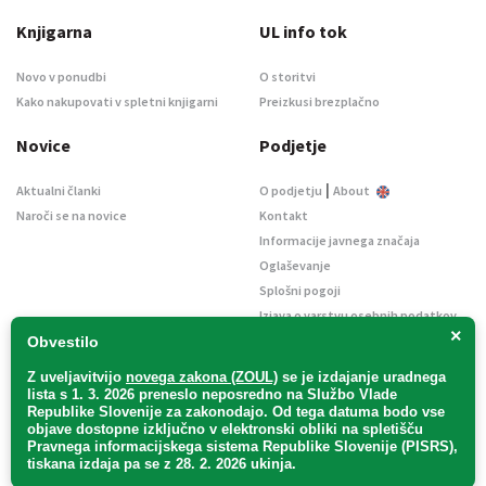
Knjigarna
UL info tok
Novo v ponudbi
O storitvi
Kako nakupovati v spletni knjigarni
Preizkusi brezplačno
Novice
Podjetje
|
Aktualni članki
O podjetju
About
Naroči se na novice
Kontakt
Informacije javnega značaja
Oglaševanje
Splošni pogoji
Izjava o varstvu osebnih podatkov
×
E-dražbe
Obvestilo
Z uveljavitvijo
novega zakona (ZOUL)
se je
izdajanje uradnega
lista s 1. 3. 2026 preneslo
neposredno
na Službo Vlade
Republike Slovenije za zakonodajo
. Od tega datuma bodo vse
objave dostopne izključno v elektronski obliki na spletišču
Pravnega informacijskega sistema Republike Slovenije (PISRS),
Uradni list d. o. o. – v likvidaciji / Vse pravice pridržane.
tiskana izdaja pa se z 28. 2. 2026 ukinja.
Pravna obvestila
/
Piškotki
/ Avtorji:
TriTim spletna agencija
v sodelovanju z