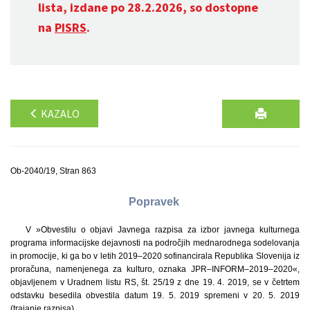
lista, izdane po 28.2.2026, so dostopne
na
PISRS
.
KAZALO
Ob-2040/19, Stran 863
Popravek
V »Obvestilu o objavi Javnega razpisa za izbor javnega kulturnega
programa informacijske dejavnosti na področjih mednarodnega sodelovanja
in promocije, ki ga bo v letih 2019–2020 sofinancirala Republika Slovenija iz
proračuna, namenjenega za kulturo, oznaka JPR–INFORM–2019–2020«,
objavljenem v Uradnem listu RS, št. 25/19 z dne 19. 4. 2019, se v četrtem
odstavku besedila obvestila datum 19. 5. 2019 spremeni v 20. 5. 2019
(trajanje razpisa).