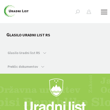
G
LASILO URADNI LIST RS
Glasilo Uradni list RS
Preklic dokumentov