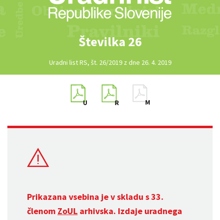
Številka 26
Uradni list RS, št. 26/2019 z dne 26. 4. 2019
Prikazana vsebina je v skladu s 33.
členom
ZoUL
arhivska. Izdaje uradnega