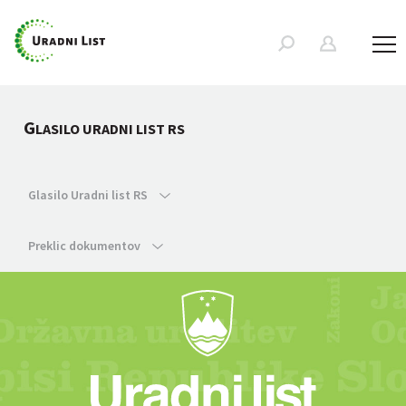
G
LASILO URADNI LIST RS
Glasilo Uradni list RS
Preklic dokumentov