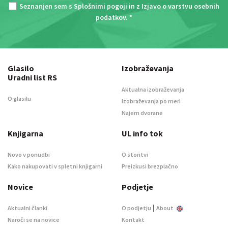
Seznanjen sem s
Splošnimi pogoji
in z
Izjavo o varstvu osebnih
podatkov
. *
Glasilo
Izobraževanja
Uradni list RS
Aktualna izobraževanja
O glasilu
Izobraževanja po meri
Najem dvorane
Knjigarna
UL info tok
Novo v ponudbi
O storitvi
Kako nakupovati v spletni knjigarni
Preizkusi brezplačno
Novice
Podjetje
|
Aktualni članki
O podjetju
About
Naroči se na novice
Kontakt