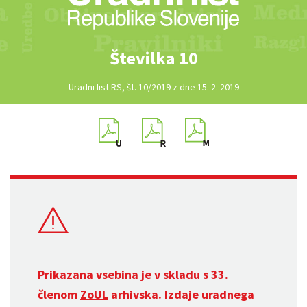
Številka 10
Uradni list RS, št. 10/2019 z dne 15. 2. 2019
Prikazana vsebina je v skladu s 33.
členom
ZoUL
arhivska. Izdaje uradnega