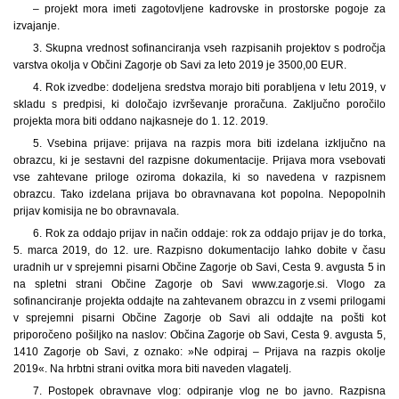
– projekt mora imeti zagotovljene kadrovske in prostorske pogoje za
izvajanje.
3. Skupna vrednost sofinanciranja vseh razpisanih projektov s področja
varstva okolja v Občini Zagorje ob Savi za leto 2019 je 3500,00 EUR.
4. Rok izvedbe: dodeljena sredstva morajo biti porabljena v letu 2019, v
skladu s predpisi, ki določajo izvrševanje proračuna. Zaključno poročilo
projekta mora biti oddano najkasneje do 1. 12. 2019.
5. Vsebina prijave: prijava na razpis mora biti izdelana izključno na
obrazcu, ki je sestavni del razpisne dokumentacije. Prijava mora vsebovati
vse zahtevane priloge oziroma dokazila, ki so navedena v razpisnem
obrazcu. Tako izdelana prijava bo obravnavana kot popolna. Nepopolnih
prijav komisija ne bo obravnavala.
6. Rok za oddajo prijav in način oddaje: rok za oddajo prijav je do torka,
5. marca 2019, do 12. ure. Razpisno dokumentacijo lahko dobite v času
uradnih ur v sprejemni pisarni Občine Zagorje ob Savi, Cesta 9. avgusta 5 in
na spletni strani Občine Zagorje ob Savi www.zagorje.si. Vlogo za
sofinanciranje projekta oddajte na zahtevanem obrazcu in z vsemi prilogami
v sprejemni pisarni Občine Zagorje ob Savi ali oddajte na pošti kot
priporočeno pošiljko na naslov: Občina Zagorje ob Savi, Cesta 9. avgusta 5,
1410 Zagorje ob Savi, z oznako: »Ne odpiraj – Prijava na razpis okolje
2019«. Na hrbtni strani ovitka mora biti naveden vlagatelj.
7. Postopek obravnave vlog: odpiranje vlog ne bo javno. Razpisna