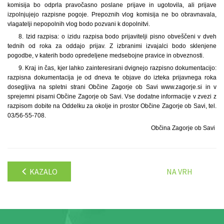
komisija bo odprla pravočasno poslane prijave in ugotovila, ali prijave
izpolnjujejo razpisne pogoje. Prepoznih vlog komisija ne bo obravnavala,
vlagatelji nepopolnih vlog bodo pozvani k dopolnitvi.
8. Izid razpisa: o izidu razpisa bodo prijavitelji pisno obveščeni v dveh
tednih od roka za oddajo prijav. Z izbranimi izvajalci bodo sklenjene
pogodbe, v katerih bodo opredeljene medsebojne pravice in obveznosti.
9. Kraj in čas, kjer lahko zainteresirani dvignejo razpisno dokumentacijo:
razpisna dokumentacija je od dneva te objave do izteka prijavnega roka
dosegljiva na spletni strani Občine Zagorje ob Savi www.zagorje.si in v
sprejemni pisarni Občine Zagorje ob Savi. Vse dodatne informacije v zvezi z
razpisom dobite na Oddelku za okolje in prostor Občine Zagorje ob Savi, tel.
03/56-55-708.
Občina Zagorje ob Savi
KAZALO
NA VRH