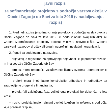
javni razpis
za sofinanciranje projektov s področja varstva okolja v
Občini Zagorje ob Savi za leto 2019 (v nadaljevanju:
razpis)
1. Predmet razpisa je sofinanciranje projektov s področja varstva okolja v
Občini Zagorje ob Savi za leto 2019, ki bodo v obliki okoljskih akcij ali
vzgojno-izobraževalnih projektov potekali v okviru aktivnosti šol, vzgojno
varstvenih zavodov, društev ali drugih neprofitnih nevladnih organizacij.
2. Pogoji za sodelovanje na razpisu:
– prijavitelj je registriran za opravljanje dejavnosti, ki je predmet razpisa,
in ima sedež v Občini Zagorje ob Savi,
– projekt mora omogočiti vključevanje članov oziroma uporabnikov iz
Občine Zagorje ob Savi,
– projekt mora imeti jasno konstrukcijo prihodkov in odhodkov ter
zagotovljene druge vire financiranja,
– projekt (ali zaključena faza večletnega projekta) bo dokončan v letu
2019,
– nosilci projekta imajo najmanj dve leti izkušenj in referenc s področja,
ki je predmet razpisa,