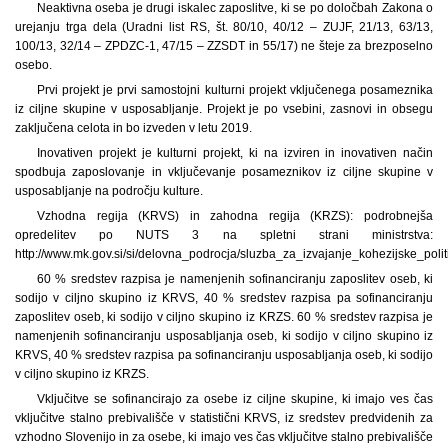
Neaktivna oseba je drugi iskalec zaposlitve, ki se po določbah Zakona o
urejanju trga dela (Uradni list RS, št. 80/10, 40/12 – ZUJF, 21/13, 63/13,
100/13, 32/14 – ZPDZC-1, 47/15 – ZZSDT in 55/17) ne šteje za brezposelno
osebo.
Prvi projekt je prvi samostojni kulturni projekt vključenega posameznika
iz ciljne skupine v usposabljanje. Projekt je po vsebini, zasnovi in obsegu
zaključena celota in bo izveden v letu 2019.
Inovativen projekt je kulturni projekt, ki na izviren in inovativen način
spodbuja zaposlovanje in vključevanje posameznikov iz ciljne skupine v
usposabljanje na področju kulture.
Vzhodna regija (KRVS) in zahodna regija (KRZS): podrobnejša
opredelitev po NUTS 3 na spletni strani ministrstva:
http://www.mk.gov.si/si/delovna_podrocja/sluzba_za_izvajanje_kohezijske_po
60 % sredstev razpisa je namenjenih sofinanciranju zaposlitev oseb, ki
sodijo v ciljno skupino iz KRVS, 40 % sredstev razpisa pa sofinanciranju
zaposlitev oseb, ki sodijo v ciljno skupino iz KRZS. 60 % sredstev razpisa je
namenjenih sofinanciranju usposabljanja oseb, ki sodijo v ciljno skupino iz
KRVS, 40 % sredstev razpisa pa sofinanciranju usposabljanja oseb, ki sodijo
v ciljno skupino iz KRZS.
Vključitve se sofinancirajo za osebe iz ciljne skupine, ki imajo ves čas
vključitve stalno prebivališče v statistični KRVS, iz sredstev predvidenih za
vzhodno Slovenijo in za osebe, ki imajo ves čas vključitve stalno prebivališče