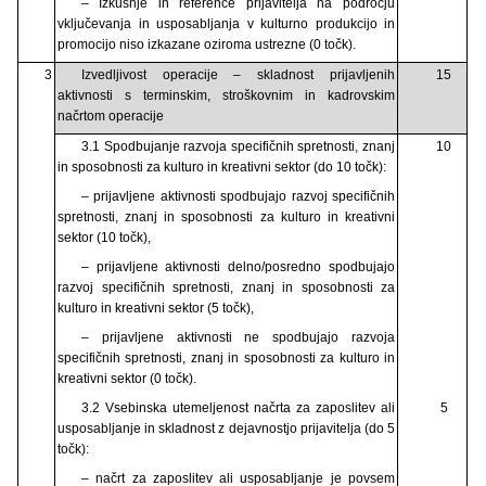
– Izkušnje in reference prijavitelja na področju
vključevanja in usposabljanja v kulturno produkcijo in
promocijo niso izkazane oziroma ustrezne (0 točk).
3
Izvedljivost operacije – skladnost prijavljenih
15
aktivnosti s terminskim, stroškovnim in kadrovskim
načrtom operacije
3.1 Spodbujanje razvoja specifičnih spretnosti, znanj
10
in sposobnosti za kulturo in kreativni sektor (do 10 točk):
– prijavljene aktivnosti spodbujajo razvoj specifičnih
spretnosti, znanj in sposobnosti za kulturo in kreativni
sektor (10 točk),
– prijavljene aktivnosti delno/posredno spodbujajo
razvoj specifičnih spretnosti, znanj in sposobnosti za
kulturo in kreativni sektor (5 točk),
– prijavljene aktivnosti ne spodbujajo razvoja
specifičnih spretnosti, znanj in sposobnosti za kulturo in
kreativni sektor (0 točk).
3.2 Vsebinska utemeljenost načrta za zaposlitev ali
5
usposabljanje in skladnost z dejavnostjo prijavitelja (do 5
točk):
– načrt za zaposlitev ali usposabljanje je povsem