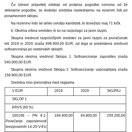
Če izbrani prijavitelj odstopi od podpisa pogodbe oziroma od že
sklenjene pogodbe, se dodelijo sredstva naslednjemu na rezervni listi pri
posameznem sklopu.
Na rezervno listo se lahko uvrstijo kandidati, ki dosežejo vsaj 71 točk.
6. Okvirna višina sredstev, ki so na razpolago za javni razpis
Skupna vrednost razpoložljivih sredstev za javni razpis za proračunski
leti 2019 in 2020 znaša 698.900,00 EUR, od tega je predvidena vrednost
sofinanciranja po vsebinskih sklopih:
Skupna okvirna vrednost Sklopa 1: Sofinanciranje zaposlitev znaša
540.000,00 EUR.
Skupna okvirna vrednost Sklopa 2: Sofinanciranje usposabljanj znaša
158.900,00 EUR.
Sredstva niso prenosljiva med regijama.
V EUR
2019
2020
SKUPAJ
SKLOP 1
KRVS (60 %)
160196 – PN 8.1-
194.400,00
64.800,00
259.200,00
Povečanje zaposlenosti
brezposelnih-14-20-V-EU