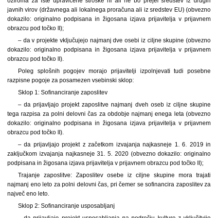
oziroma za iste upravičene stroške ni ali ne bo prejel sredstev iz drugih
javnih virov (državnega ali lokalnega proračuna ali iz sredstev EU) (obvezno
dokazilo: originalno podpisana in žigosana izjava prijavitelja v prijavnem
obrazcu pod točko II);
– da v projekte vključujejo najmanj dve osebi iz ciljne skupine (obvezno
dokazilo: originalno podpisana in žigosana izjava prijavitelja v prijavnem
obrazcu pod točko II).
Poleg splošnih pogojev morajo prijavitelji izpolnjevati tudi posebne
razpisne pogoje za posamezen vsebinski sklop:
Sklop 1: Sofinanciranje zaposlitev
– da prijavljajo projekt zaposlitve najmanj dveh oseb iz ciljne skupine
tega razpisa za polni delovni čas za obdobje najmanj enega leta (obvezno
dokazilo: originalno podpisana in žigosana izjava prijavitelja v prijavnem
obrazcu pod točko II).
– da prijavljajo projekt z začetkom izvajanja najkasneje 1. 6. 2019 in
zaključkom izvajanja najkasneje 31. 5. 2020 (obvezno dokazilo: originalno
podpisana in žigosana izjava prijavitelja v prijavnem obrazcu pod točko II);
Trajanje zaposlitve: Zaposlitev osebe iz ciljne skupine mora trajati
najmanj eno leto za polni delovni čas, pri čemer se sofinancira zaposlitev za
največ eno leto.
Sklop 2: Sofinanciranje usposabljanj
– da prijavljajo projekt usposabljanja na področju kulture z vključitvijo