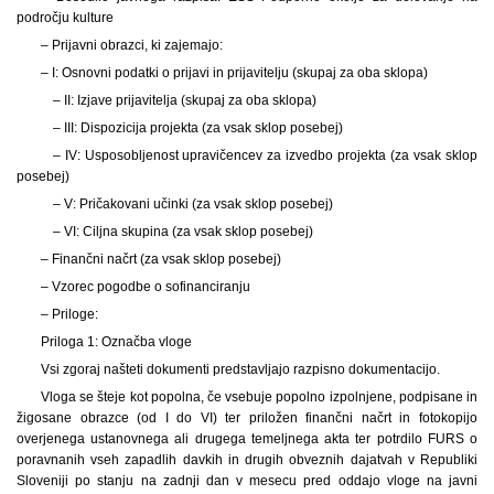
področju kulture
– Prijavni obrazci, ki zajemajo:
– I: Osnovni podatki o
prijavi in prijavitelju (skupaj za oba sklopa)
– II: Izjave prijavitelja (skupaj za oba sklopa)
– III: Dispozicija projekta (za vsak sklop posebej)
– IV: Usposobljenost upravičencev za izvedbo projekta (za vsak sklop
posebej)
– V: Pričakovani učinki (za vsak sklop posebej)
– VI: Ciljna skupina (za vsak sklop posebej)
– Finančni načrt (za vsak sklop posebej)
– Vzorec pogodbe o sofinanciranju
– Priloge:
Priloga 1: Označba vloge
Vsi zgoraj našteti dokumenti predstavljajo razpisno dokumentacijo.
Vloga se šteje kot popolna, če vsebuje popolno izpolnjene, podpisane in
žigosane obrazce (od I do VI) ter priložen finančni načrt in fotokopijo
overjenega ustanovnega ali drugega temeljnega akta ter potrdilo FURS o
poravnanih vseh zapadlih davkih in drugih obveznih dajatvah v Republiki
Sloveniji po stanju na zadnji dan v mesecu pred oddajo vloge na javni