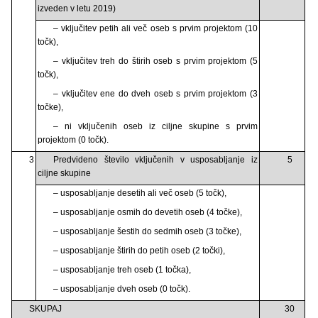
izveden v letu 2019)
– vključitev petih ali več oseb s prvim projektom (10
točk),
– vključitev treh do štirih oseb s prvim projektom (5
točk),
– vključitev ene do dveh oseb s prvim projektom (3
točke),
– ni vključenih oseb iz ciljne skupine s prvim
projektom (0 točk).
3
Predvideno število vključenih v usposabljanje iz
5
ciljne skupine
– usposabljanje desetih ali več oseb (5 točk),
– usposabljanje osmih do devetih oseb (4 točke),
– usposabljanje šestih do sedmih oseb (3 točke),
– usposabljanje štirih do petih oseb (2 točki),
– usposabljanje treh oseb (1 točka),
– usposabljanje dveh oseb (0 točk).
SKUPAJ
30