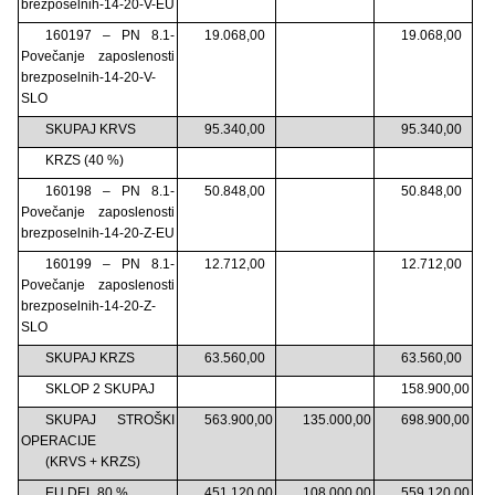
brezposelnih-14-20-V-EU
160197 – PN 8.1-
19.068,00
19.068,00
Povečanje zaposlenosti
brezposelnih-14-20-V-
SLO
SKUPAJ KRVS
95.340,00
95.340,00
KRZS (40 %)
160198 – PN 8.1-
50.848,00
50.848,00
Povečanje zaposlenosti
brezposelnih-14-20-Z-EU
160199 – PN 8.1-
12.712,00
12.712,00
Povečanje zaposlenosti
brezposelnih-14-20-Z-
SLO
SKUPAJ KRZS
63.560,00
63.560,00
SKLOP 2 SKUPAJ
158.900,00
SKUPAJ STROŠKI
563.900,00
135.000,00
698.900,00
OPERACIJE
(KRVS + KRZS)
EU DEL 80 %
451.120,00
108.000,00
559.120,00