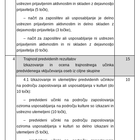
ustrezen prijavljenim aktivnostim in skladen z dejavnostjo
prijavitelja (5 točk),
– načrt za zaposlitev ali usposabljanje je delno
ustrezen prijavljenim aktivnostim in delno skladen z
dejavnostjo prijavitelja (3 točke),
– načrt za zaposlitev ali usposabljanje ni ustrezen
prijavljenim aktivnostim in ni skladen z dejavnostjo
prijavitelja (0 točk).
4
Trajnost predvidenih rezultatov
15
Izkazovanje in ocena trajnostnega učinka
predvidenega vključevanja oseb iz ciljne skupine
4.1 Izkazovanje in utemeljitev predvidenih učinkov
10
na področju zaposlovanja ali usposabljanja v kulturi (do
10 točk):
– predvideni učinki na področju zaposlovanja
oziroma usposabljanja na področju kulture so izkazani in
ustrezno utemeljeni (10 točk),
– predvideni učinki na področju zaposlovanja
oziroma usposabljanja v kulturi so delno izkazani in
utemeljeni (5 točk),