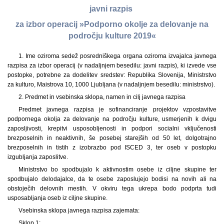
javni razpis
za izbor operacij »Podporno okolje za delovanje na
področju kulture 2019«
1. Ime oziroma sedež posredniškega organa oziroma izvajalca javnega
razpisa za izbor operacij (v nadaljnjem besedilu: javni razpis), ki izvede vse
postopke, potrebne za dodelitev sredstev: Republika Slovenija, Ministrstvo
za kulturo, Maistrova 10, 1000 Ljubljana (v nadaljnjem besedilu: ministrstvo).
2. Predmet in vsebinska sklopa, namen in cilj javnega razpisa
Predmet javnega razpisa je sofinanciranje projektov vzpostavitve
podpornega okolja za delovanje na področju kulture, usmerjenih k dvigu
zaposljivosti, krepitvi usposobljenosti in podpori socialni vključenosti
brezposelnih in neaktivnih, še posebej starejših od 50 let, dolgotrajno
brezposelnih in tistih z izobrazbo pod ISCED 3, ter oseb v postopku
izgubljanja zaposlitve.
Ministrstvo bo spodbujalo k aktivnostim osebe iz ciljne skupine ter
spodbujalo delodajalce, da te osebe zaposlujejo bodisi na novih ali na
obstoječih delovnih mestih. V okviru tega ukrepa bodo podprta tudi
usposabljanja oseb iz ciljne skupine.
Vsebinska sklopa javnega razpisa zajemata:
Sklop 1: