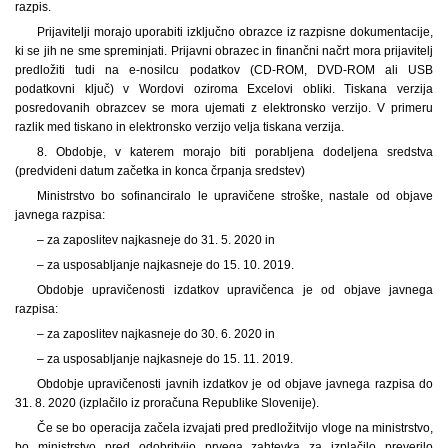
razpis.
Prijavitelji morajo uporabiti izključno obrazce iz razpisne dokumentacije,
ki se jih ne sme spreminjati. Prijavni obrazec in finančni načrt mora prijavitelj
predložiti tudi na e-nosilcu podatkov (CD-ROM, DVD-ROM ali USB
podatkovni ključ) v Wordovi oziroma Excelovi obliki. Tiskana verzija
posredovanih obrazcev se mora ujemati z elektronsko verzijo. V primeru
razlik med tiskano in elektronsko verzijo velja tiskana verzija.
8. Obdobje, v katerem morajo biti porabljena dodeljena sredstva
(predvideni datum začetka in konca črpanja sredstev)
Ministrstvo bo sofinanciralo le upravičene stroške, nastale od objave
javnega razpisa:
– za zaposlitev najkasneje do 31. 5. 2020 in
– za usposabljanje najkasneje do 15. 10. 2019.
Obdobje upravičenosti izdatkov upravičenca je od objave javnega
razpisa:
– za zaposlitev najkasneje do 30. 6. 2020 in
– za usposabljanje najkasneje do 15. 11. 2019.
Obdobje upravičenosti javnih izdatkov je od objave javnega razpisa do
31. 8. 2020 (izplačilo iz proračuna Republike Slovenije).
Če se bo operacija začela izvajati pred predložitvijo vloge na ministrstvo,
bo ministrstvo pred odobritvijo prvega zahtevka za izplačilo preverilo