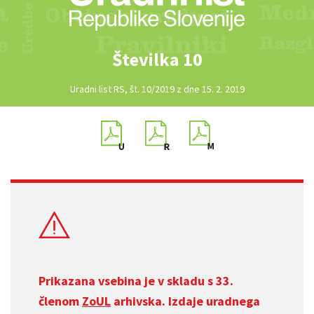
Številka 10
Uradni list RS, št. 10/2019 z dne 15. 2. 2019
Prikazana vsebina je v skladu s 33.
členom
ZoUL
arhivska. Izdaje uradnega