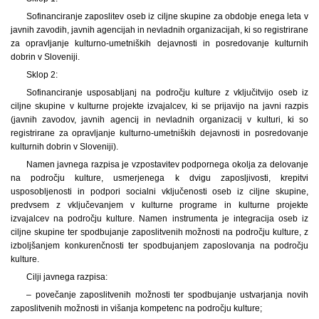
Sofinanciranje zaposlitev oseb iz ciljne skupine za obdobje enega leta v
javnih zavodih, javnih agencijah in nevladnih organizacijah, ki so registrirane
za opravljanje kulturno-umetniških dejavnosti in posredovanje kulturnih
dobrin v Sloveniji.
Sklop 2:
Sofinanciranje usposabljanj na področju kulture z vključitvijo oseb iz
ciljne skupine v kulturne projekte izvajalcev, ki se prijavijo na javni razpis
(javnih zavodov, javnih agencij in nevladnih organizacij v kulturi, ki so
registrirane za opravljanje kulturno-umetniških dejavnosti in posredovanje
kulturnih dobrin v Sloveniji).
Namen javnega razpisa je vzpostavitev podpornega okolja za delovanje
na področju kulture, usmerjenega k dvigu zaposljivosti, krepitvi
usposobljenosti in podpori socialni vključenosti oseb iz ciljne skupine,
predvsem z vključevanjem v kulturne programe in kulturne projekte
izvajalcev na področju kulture. Namen instrumenta je integracija oseb iz
ciljne skupine ter spodbujanje zaposlitvenih možnosti na področju kulture, z
izboljšanjem konkurenčnosti ter spodbujanjem zaposlovanja na področju
kulture.
Cilji javnega razpisa:
– povečanje zaposlitvenih možnosti ter spodbujanje ustvarjanja novih
zaposlitvenih možnosti in višanja kompetenc na področju kulture;