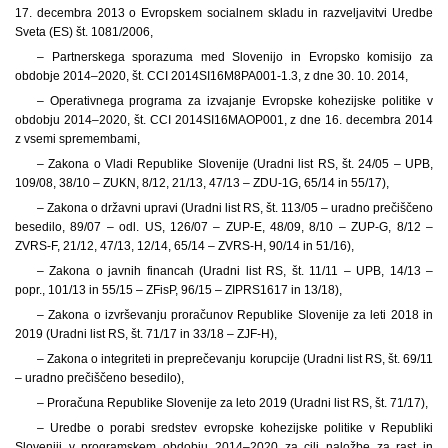
17. decembra 2013 o Evropskem socialnem skladu in razveljavitvi Uredbe
Sveta (ES) št. 1081/2006,
– Partnerskega sporazuma med Slovenijo in Evropsko komisijo za
obdobje 2014–2020, št. CCI 2014SI16M8PA001-1.3, z dne 30. 10. 2014,
– Operativnega programa za izvajanje Evropske kohezijske politike v
obdobju 2014–2020, št. CCI 2014SI16MAOP001, z dne 16. decembra 2014
z vsemi spremembami,
– Zakona o Vladi Republike Slovenije (Uradni list RS, št. 24/05 – UPB,
109/08, 38/10 – ZUKN, 8/12, 21/13, 47/13 – ZDU-1G, 65/14 in 55/17),
– Zakona o državni upravi (Uradni list RS, št. 113/05 – uradno prečiščeno
besedilo, 89/07 – odl. US, 126/07 – ZUP-E, 48/09, 8/10 – ZUP-G, 8/12 –
ZVRS-F, 21/12, 47/13, 12/14, 65/14 – ZVRS-H, 90/14 in 51/16),
– Zakona o javnih financah (Uradni list RS, št. 11/11 – UPB, 14/13 –
popr., 101/13 in 55/15 – ZFisP, 96/15 – ZIPRS1617 in 13/18),
– Zakona o izvrševanju proračunov Republike Slovenije za leti 2018 in
2019 (Uradni list RS, št. 71/17 in 33/18 – ZJF-H),
– Zakona o integriteti in preprečevanju korupcije (Uradni list RS, št. 69/11
– uradno prečiščeno besedilo),
– Proračuna Republike Slovenije za leto 2019 (Uradni list RS, št. 71/17),
– Uredbe o porabi sredstev evropske kohezijske politike v Republiki
Sloveniji v programskem obdobju 2014–2020 za cilj naložbe za rast in