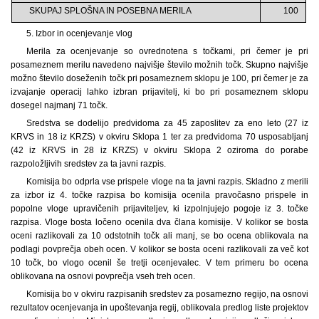
SKUPAJ SPLOŠNA IN POSEBNA MERILA
100
5. Izbor in ocenjevanje vlog
Merila za ocenjevanje so ovrednotena s točkami, pri čemer je pri
posameznem merilu navedeno najvišje število možnih točk. Skupno najvišje
možno število doseženih točk pri posameznem sklopu je 100, pri čemer je za
izvajanje operacij lahko izbran prijavitelj, ki bo pri posameznem sklopu
dosegel najmanj 71 točk.
Sredstva se dodelijo predvidoma za 45 zaposlitev za eno leto (27 iz
KRVS in 18 iz KRZS) v okviru Sklopa 1 ter za predvidoma 70 usposabljanj
(42 iz KRVS in 28 iz KRZS) v okviru Sklopa 2 oziroma do porabe
razpoložljivih sredstev za ta javni razpis.
Komisija bo odprla vse prispele vloge na ta javni razpis. Skladno z merili
za izbor iz 4. točke razpisa bo komisija ocenila pravočasno prispele in
popolne vloge upravičenih prijaviteljev, ki izpolnjujejo pogoje iz 3. točke
razpisa. Vloge bosta ločeno ocenila dva člana komisije. V kolikor se bosta
oceni razlikovali za 10 odstotnih točk ali manj, se bo ocena oblikovala na
podlagi povprečja obeh ocen. V kolikor se bosta oceni razlikovali za več kot
10 točk, bo vlogo ocenil še tretji ocenjevalec. V tem primeru bo ocena
oblikovana na osnovi povprečja vseh treh ocen.
Komisija bo v okviru razpisanih sredstev za posamezno regijo, na osnovi
rezultatov ocenjevanja in upoštevanja regij, oblikovala predlog liste projektov