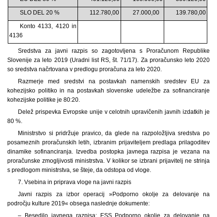
SLO DEL 20 %
112.780,00
27.000,00
139.780,00
Konto 4133, 4120 in
4136
Sredstva za javni razpis so zagotovljena s Proračunom Republike
Slovenije za leto 2019 (Uradni list RS, št. 71/17). Za proračunsko leto 2020
so sredstva načrtovana v predlogu proračuna za leto 2020.
Razmerje med sredstvi na postavkah namenskih sredstev EU za
kohezijsko politiko in na postavkah slovenske udeležbe za sofinanciranje
kohezijske politike je 80:20.
Delež prispevka Evropske unije v celotnih upravičenih javnih izdatkih je
80 %.
Ministrstvo si pridržuje pravico, da glede na razpoložljiva sredstva po
posameznih proračunskih letih, izbranim prijaviteljem predlaga prilagoditev
dinamike sofinanciranja. Izvedba postopka javnega razpisa je vezana na
proračunske zmogljivosti ministrstva. V kolikor se izbrani prijavitelj ne strinja
s predlogom ministrstva, se šteje, da odstopa od vloge.
7. Vsebina in priprava vloge na javni razpis
Javni razpis za izbor operacij »Podporno okolje za delovanje na
področju kulture 2019« obsega naslednje dokumente:
– Besedilo javnega razpisa: ESS Podporno okolje za delovanje na