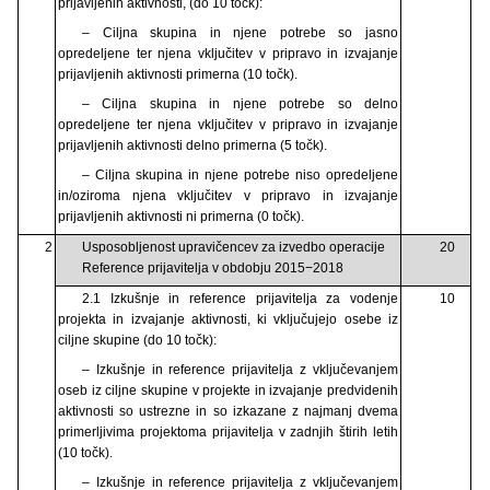
prijavljenih aktivnosti, (do 10 točk):
– Ciljna skupina in njene potrebe so jasno
opredeljene ter njena vključitev v pripravo in izvajanje
prijavljenih aktivnosti primerna (10 točk).
– Ciljna skupina in njene potrebe so delno
opredeljene ter njena vključitev v pripravo in izvajanje
prijavljenih aktivnosti delno primerna (5 točk).
– Ciljna skupina in njene potrebe niso opredeljene
in/oziroma njena vključitev v pripravo in izvajanje
prijavljenih aktivnosti ni primerna (0 točk).
2
Usposobljenost upravičencev za izvedbo operacije
20
Reference prijavitelja v obdobju 2015−2018
2.1 Izkušnje in reference prijavitelja za vodenje
10
projekta in izvajanje aktivnosti, ki vključujejo osebe iz
ciljne skupine (do 10 točk):
– Izkušnje in reference prijavitelja z vključevanjem
oseb iz ciljne skupine v projekte in izvajanje predvidenih
aktivnosti so ustrezne in so izkazane z najmanj dvema
primerljivima projektoma prijavitelja v zadnjih štirih letih
(10 točk).
– Izkušnje in reference prijavitelja z vključevanjem