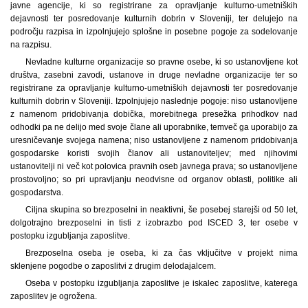
javne agencije, ki so registrirane za opravljanje kulturno-umetniških
dejavnosti ter posredovanje kulturnih dobrin v Sloveniji, ter delujejo na
področju razpisa in izpolnjujejo splošne in posebne pogoje za sodelovanje
na razpisu.
Nevladne kulturne organizacije so pravne osebe, ki so ustanovljene kot
društva, zasebni zavodi, ustanove in druge nevladne organizacije ter so
registrirane za opravljanje kulturno-umetniških dejavnosti ter posredovanje
kulturnih dobrin v Sloveniji. Izpolnjujejo naslednje pogoje: niso ustanovljene
z namenom pridobivanja dobička, morebitnega presežka prihodkov nad
odhodki pa ne delijo med svoje člane ali uporabnike, temveč ga uporabijo za
uresničevanje svojega namena; niso ustanovljene z namenom pridobivanja
gospodarske koristi svojih članov ali ustanoviteljev; med njihovimi
ustanovitelji ni več kot polovica pravnih oseb javnega prava; so ustanovljene
prostovoljno; so pri upravljanju neodvisne od organov oblasti, politike ali
gospodarstva.
Ciljna skupina so brezposelni in neaktivni, še posebej starejši od 50 let,
dolgotrajno brezposelni in tisti z izobrazbo pod ISCED 3, ter osebe v
postopku izgubljanja zaposlitve.
Brezposelna oseba je oseba, ki za čas vključitve v projekt nima
sklenjene pogodbe o zaposlitvi z drugim delodajalcem.
Oseba v postopku izgubljanja zaposlitve je iskalec zaposlitve, katerega
zaposlitev je ogrožena.