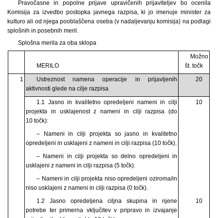
Pravočasne in popolne prijave upravičenih prijaviteljev bo ocenila
Komisija za izvedbo postopka javnega razpisa, ki jo imenuje minister za
kulturo ali od njega pooblaščena oseba (v nadaljevanju komisija) na podlagi
splošnih in posebnih meril.
Splošna merila za oba sklopa
Možno
MERILO
št. točk
1
Ustreznost namena operacije in prijavljenih
20
aktivnosti glede na cilje razpisa
1.1 Jasno in kvalitetno opredeljeni nameni in cilji
10
projekta in usklajenost z nameni in cilji razpisa (do
10 točk):
– Nameni in cilji projekta so jasno in kvalitetno
opredeljeni in usklajeni z nameni in cilji razpisa (10 točk).
– Nameni in cilji projekta so delno opredeljeni in
usklajeni z nameni in cilji razpisa (5 točk).
– Nameni in cilji projekta niso opredeljeni oziroma/in
niso usklajeni z nameni in cilji razpisa (0 točk).
1.2 Jasno opredeljena ciljna skupina in njene
10
potrebe ter primerna vključitev v pripravo in izvajanje