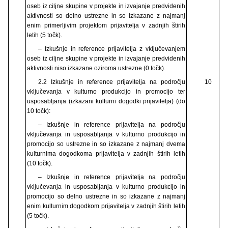
oseb iz ciljne skupine v projekte in izvajanje predvidenih
aktivnosti so delno ustrezne in so izkazane z najmanj
enim primerljivim projektom prijavitelja v zadnjih štirih
letih (5 točk).
– Izkušnje in reference prijavitelja z vključevanjem
oseb iz ciljne skupine v projekte in izvajanje predvidenih
aktivnosti niso izkazane oziroma ustrezne (0 točk).
2.2 Izkušnje in reference prijavitelja na področju
10
vključevanja v kulturno produkcijo in promocijo ter
usposabljanja (izkazani kulturni dogodki prijavitelja) (do
10 točk):
– Izkušnje in reference prijavitelja na področju
vključevanja in usposabljanja v kulturno produkcijo in
promocijo so ustrezne in so izkazane z najmanj dvema
kulturnima dogodkoma prijavitelja v zadnjih štirih letih
(10 točk).
– Izkušnje in reference prijavitelja na področju
vključevanja in usposabljanja v kulturno produkcijo in
promocijo so delno ustrezne in so izkazane z najmanj
enim kulturnim dogodkom prijavitelja v zadnjih štirih letih
(5 točk).