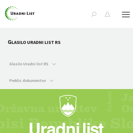
G
LASILO URADNI LIST RS
Glasilo Uradni list RS
Preklic dokumentov