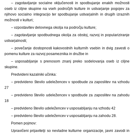
– zagotavljanje socialne vključenosti in spodbujanje enakih možnosti
oseb iz ciljne skupine na vseh področjih kulture in ustvarjanje pogojev za
njihovo socialno integracijo ter spodbujanje ustvarjalnih in drugih izraznih
možnosti v kulturi;
– vzpostavitev delovnega okolja na področju kulture;
– zagotavljanje spodbudnega okolja za obstoj, razvoj in populariziranje
ustvarjalnosti;
– povečanje dostopnosti kakovostnih kulturnih vsebin in dvig zavesti o
pomenu kulture za razvoj posameznika in družbe in
– usposabljanje s prenosom znanj preko sodelovanja oseb iz ciljne
skupine.
Predvideni kazalniki učinka:
– predvideno število udeležencev v spodbude za zaposlitev na vzhodu
27
– predvideno število udeležencev v spodbude za zaposlitev na zahodu
18
– predvideno število udeležencev v usposabljanju na vzhodu 42
– predvideno število udeležencev v usposabljanju na zahodu 28.
Pomen pojmov:
Upravičeni prijavitelji so nevladne kulturne organizacije, javni zavodi in