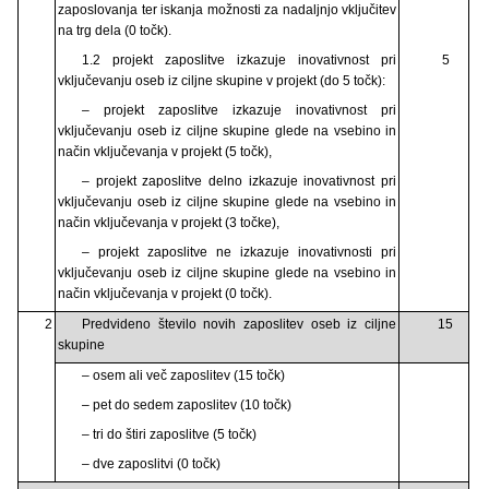
zaposlovanja ter iskanja možnosti za nadaljnjo vključitev
na trg dela (0 točk).
1.2 projekt zaposlitve izkazuje inovativnost pri
5
vključevanju oseb iz ciljne skupine v projekt (do 5 točk):
– projekt zaposlitve izkazuje inovativnost pri
vključevanju oseb iz ciljne skupine glede na vsebino in
način vključevanja v projekt (5 točk),
– projekt zaposlitve delno izkazuje inovativnost pri
vključevanju oseb iz ciljne skupine glede na vsebino in
način vključevanja v projekt (3 točke),
– projekt zaposlitve ne izkazuje inovativnosti pri
vključevanju oseb iz ciljne skupine glede na vsebino in
način vključevanja v projekt (0 točk).
2
Predvideno število novih zaposlitev oseb iz ciljne
15
skupine
– osem ali več zaposlitev (15 točk)
– pet do sedem zaposlitev (10 točk)
– tri do štiri zaposlitve (5 točk)
– dve zaposlitvi (0 točk)