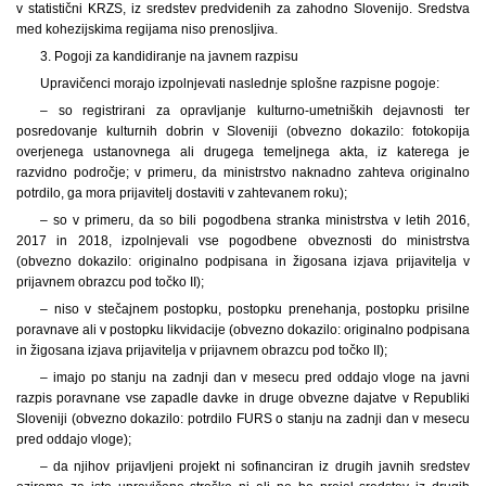
v statistični KRZS, iz sredstev predvidenih za zahodno Slovenijo. Sredstva
med kohezijskima regijama niso prenosljiva.
3. Pogoji za kandidiranje na javnem razpisu
Upravičenci morajo izpolnjevati naslednje splošne razpisne pogoje:
– so registrirani za opravljanje kulturno-umetniških dejavnosti ter
posredovanje kulturnih dobrin v Sloveniji (obvezno dokazilo: fotokopija
overjenega ustanovnega ali drugega temeljnega akta, iz katerega je
razvidno področje; v primeru, da ministrstvo naknadno zahteva originalno
potrdilo, ga mora prijavitelj dostaviti v zahtevanem roku);
– so v primeru, da so bili pogodbena stranka ministrstva v letih 2016,
2017 in 2018, izpolnjevali vse pogodbene obveznosti do ministrstva
(obvezno dokazilo: originalno podpisana in žigosana izjava prijavitelja v
prijavnem obrazcu pod točko II);
– niso v stečajnem postopku, postopku prenehanja, postopku prisilne
poravnave ali v postopku likvidacije (obvezno dokazilo: originalno podpisana
in žigosana izjava prijavitelja v prijavnem obrazcu pod točko II);
– imajo po stanju na zadnji dan v mesecu pred oddajo vloge na javni
razpis poravnane vse zapadle davke in druge obvezne dajatve v Republiki
Sloveniji (obvezno dokazilo: potrdilo FURS o stanju na zadnji dan v mesecu
pred oddajo vloge);
– da njihov prijavljeni projekt ni sofinanciran iz drugih javnih sredstev