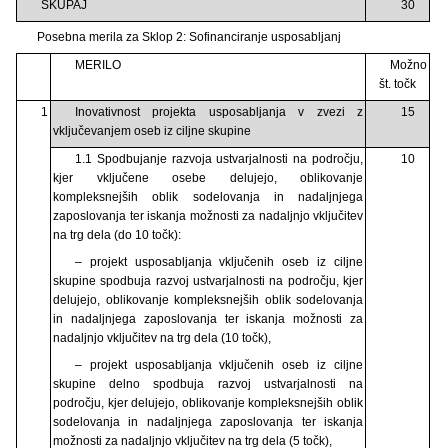
SKUPAJ
30
Posebna merila za Sklop 2: Sofinanciranje usposabljanj
MERILO
Možno
št. točk
1
Inovativnost projekta usposabljanja v zvezi z
15
vključevanjem oseb iz ciljne skupine
1.1 Spodbujanje razvoja ustvarjalnosti na področju,
10
kjer vključene osebe delujejo, oblikovanje
kompleksnejših oblik sodelovanja in nadaljnjega
zaposlovanja ter iskanja možnosti za nadaljnjo vključitev
na trg dela (do 10 točk):
– projekt usposabljanja vključenih oseb iz ciljne
skupine spodbuja razvoj ustvarjalnosti na področju, kjer
delujejo, oblikovanje kompleksnejših oblik sodelovanja
in nadaljnjega zaposlovanja ter iskanja možnosti za
nadaljnjo vključitev na trg dela (10 točk),
– projekt usposabljanja vključenih oseb iz ciljne
skupine delno spodbuja razvoj ustvarjalnosti na
področju, kjer delujejo, oblikovanje kompleksnejših oblik
sodelovanja in nadaljnjega zaposlovanja ter iskanja
možnosti za nadaljnjo vključitev na trg dela (5 točk),