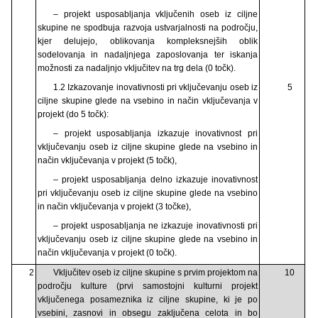
– projekt usposabljanja vključenih oseb iz ciljne
skupine ne spodbuja razvoja ustvarjalnosti na področju,
kjer delujejo, oblikovanja kompleksnejših oblik
sodelovanja in nadaljnjega zaposlovanja ter iskanja
možnosti za nadaljnjo vključitev na trg dela (0 točk).
1.2 Izkazovanje inovativnosti pri vključevanju oseb iz
5
ciljne skupine glede na vsebino in način vključevanja v
projekt (do 5 točk):
– projekt usposabljanja izkazuje inovativnost pri
vključevanju oseb iz ciljne skupine glede na vsebino in
način vključevanja v projekt (5 točk),
– projekt usposabljanja delno izkazuje inovativnost
pri vključevanju oseb iz ciljne skupine glede na vsebino
in način vključevanja v projekt (3 točke),
– projekt usposabljanja ne izkazuje inovativnosti pri
vključevanju oseb iz ciljne skupine glede na vsebino in
način vključevanja v projekt (0 točk).
2
Vključitev oseb iz ciljne skupine s prvim projektom na
10
področju kulture (prvi samostojni kulturni projekt
vključenega posameznika iz ciljne skupine, ki je po
vsebini, zasnovi in obsegu zaključena celota in bo