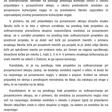
za sofinanciranje. Minister na podlagi predloga komisije odloči o izboru
prijaviteljev s posamičnimi sklepi, v okviru predvidenih sredstev za
posamezno kohezijsko regijo in za predvideno število zaposlitev in
usposabljanj znotraj posamezne kohezijske regije.
V primeru, da več prijaviteljev na posamezen sklopu doseže enako
število točk in bi bila z njihovo uvrstitvijo na predlog liste projektov za
sofinanciranje presežena skupna razpoložljiva sredstva za posamezen
sklop, se o uvrstitvi projektov na predlog liste sofinanciranih projektov da
prednost projektu, ki je dobil več točk pri posebnih merilih, v primeru
enakega števila točk pri posebnih merilih pa projekt, ki je dobil višje število
točk pri splošnem merilu po vrstnem redu, pri čemer se najprej upoštevajo
dosežene točke pri merilu 1, nato 2, 3 in 4. V primeru enakega točkovanja po
vseh merilih se odloči z žrebom, ki ga opravi komisija.
Kandidatu, ki je na predlogu liste projektov za sofinanciranje pri
posameznem sklopu zadnji, se dodelijo sredstva največ v višini, ki bodo še
na razpolago za posamezno regijo, v skladu s prijavo. Kolikor se izbrani
prijavitelj ne strinja s predlogom ministrstva se šteje, da odstopa od vloge v
delu, ki se nanaša na ta sklop.
Kandidatom, ki so na predlogu liste projektov za sofinanciranje pri
posameznem sklopu, se v primeru, da sredstva za posamezno regijo niso
več na razpolago, dodelijo sredstva v skladu s prijavo zgolj za prijavljeno
število vključitev oseb iz ciljne skupine iz regije, za katero so sredstva še na
razpolago.