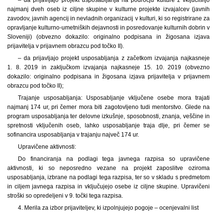
najmanj dveh oseb iz ciljne skupine v kulturne projekte izvajalcev (javnih
zavodov, javnih agencij in nevladnih organizacij v kulturi, ki so registrirane za
opravljanje kulturno-umetniških dejavnosti in posredovanje kulturnih dobrin v
Sloveniji) (obvezno dokazilo: originalno podpisana in žigosana izjava
prijavitelja v prijavnem obrazcu pod točko II).
– da prijavljajo projekt usposabljanja z začetkom izvajanja najkasneje
1. 8. 2019 in zaključkom izvajanja najkasneje 15. 10. 2019 (obvezno
dokazilo: originalno podpisana in žigosana izjava prijavitelja v prijavnem
obrazcu pod točko II);
Trajanje usposabljanja: Usposabljanje vključene osebe mora trajati
najmanj 174 ur, pri čemer mora biti zagotovljeno tudi mentorstvo. Glede na
program usposabljanja ter delovne izkušnje, sposobnosti, znanja, veščine in
spretnosti vključenih oseb, lahko usposabljanje traja dlje, pri čemer se
sofinancira usposabljanja v trajanju največ 174 ur.
Upravičene aktivnosti:
Do financiranja na podlagi tega javnega razpisa so upravičene
aktivnosti, ki so neposredno vezane na projekt zaposlitve oziroma
usposabljanja, izbrane na podlagi tega razpisa, ter so v skladu s predmetom
in ciljem javnega razpisa in vključujejo osebe iz ciljne skupine. Upravičeni
stroški so opredeljeni v 9. točki tega razpisa.
4. Merila za izbor prijaviteljev, ki izpolnjujejo pogoje – ocenjevalni list