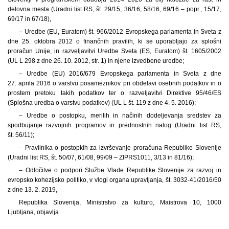
delovna mesta (Uradni list RS, št. 29/15, 36/16, 58/16, 69/16 – popr., 15/17,
69/17 in 67/18),
– Uredbe (EU, Euratom) št. 966/2012 Evropskega parlamenta in Sveta z
dne 25. oktobra 2012 o finančnih pravilih, ki se uporabljajo za splošni
proračun Unije, in razveljavitvi Uredbe Sveta (ES, Euratom) št. 1605/2002
(UL L 298 z dne 26. 10. 2012, str. 1) in njene izvedbene uredbe;
– Uredbe (EU) 2016/679 Evropskega parlamenta in Sveta z dne
27. aprila 2016 o varstvu posameznikov pri obdelavi osebnih podatkov in o
prostem pretoku takih podatkov ter o razveljavitvi Direktive 95/46/ES
(Splošna uredba o varstvu podatkov) (UL L št. 119 z dne 4. 5. 2016);
– Uredbe o postopku, merilih in načinih dodeljevanja sredstev za
spodbujanje razvojnih programov in prednostnih nalog (Uradni list RS,
št. 56/11);
– Pravilnika o postopkih za izvrševanje proračuna Republike Slovenije
(Uradni list RS, št. 50/07, 61/08, 99/09 – ZIPRS1011, 3/13 in 81/16);
– Odločitve o podpori Službe Vlade Republike Slovenije za razvoj in
evropsko kohezijsko politiko, v vlogi organa upravljanja, št. 3032-41/2016/50
z dne 13. 2. 2019,
Republika Slovenija, Ministrstvo za kulturo, Maistrova 10, 1000
Ljubljana, objavlja