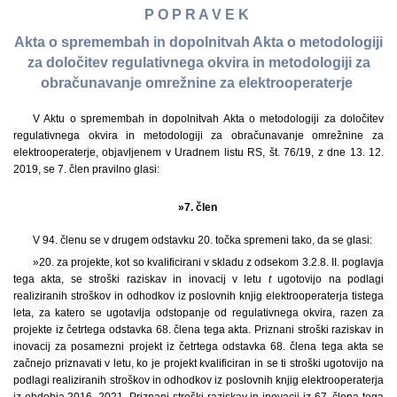
P O P R A V E K
Akta o spremembah in dopolnitvah Akta o metodologiji
za določitev regulativnega okvira in metodologiji za
obračunavanje omrežnine za elektrooperaterje
V Aktu o spremembah in dopolnitvah Akta o metodologiji za določitev
regulativnega okvira in metodologiji za obračunavanje omrežnine za
elektrooperaterje, objavljenem v Uradnem listu RS, št. 76/19, z dne 13. 12.
2019, se 7. člen pravilno glasi:
»7. člen
V 94. členu se v drugem odstavku 20. točka spremeni tako, da se glasi:
»20. za projekte, kot so kvalificirani v skladu z odsekom 3.2.8. II. poglavja
tega akta, se stroški raziskav in inovacij v letu
t
ugotovijo na podlagi
realiziranih stroškov in odhodkov iz poslovnih knjig elektrooperaterja tistega
leta, za katero se ugotavlja odstopanje od regulativnega okvira, razen za
projekte iz četrtega odstavka 68. člena tega akta. Priznani stroški raziskav in
inovacij za posamezni projekt iz četrtega odstavka 68. člena tega akta se
začnejo priznavati v letu, ko je projekt kvalificiran in se ti stroški ugotovijo na
podlagi realiziranih stroškov in odhodkov iz poslovnih knjig elektrooperaterja
iz obdobja 2016–2021. Priznani stroški raziskav in inovacij iz 67. člena tega