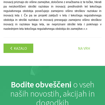
inovacij priznajo do višine zamejitve, določene z enačbama iz te točke, hkrati
pa neizkoriščeni stroški raziskav in inovacij predhodnih let tekočega
regulativnega obdobja povečujejo zamejeno višino stroškov raziskav in
inovacij leta
t
. Če pa se projekt zaključi v letu
t
tekočega regulativnega
obdobja in stroški raziskav in inovacij presegajo zamejeno višino stroškov
inovacij in raziskav tega leta, se nepriznani stroški leta
t
pokrivajo v
naslednjem letu tekočega regulativnega obdobja do zamejitve.«.«
KAZALO
NA VRH
Bodite obveščeni
o vseh
naših novostih, akcijah in
dogodkih