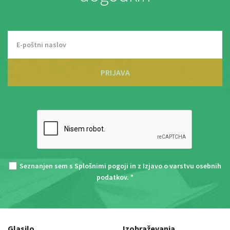
PRIJAVA
Seznanjen sem s
Splošnimi pogoji
in z
Izjavo o varstvu osebnih
podatkov
. *
Glasilo
Izobraževanja