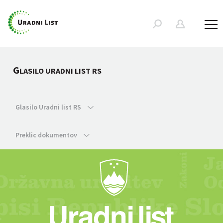
G
LASILO URADNI LIST RS
Glasilo Uradni list RS
Preklic dokumentov