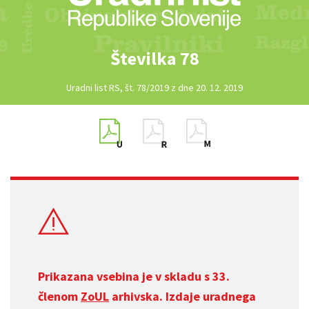
Številka 78
Uradni list RS, št. 78/2019 z dne 20. 12. 2019
Prikazana vsebina je v skladu s 33.
členom
ZoUL
arhivska. Izdaje uradnega