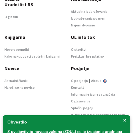
Uradni list RS
Aktualna izobraževanja
O glasilu
Izobraževanja po meri
Najem dvorane
Knjigarna
UL info tok
Novo v ponudbi
O storitvi
Kako nakupovati v spletni knjigarni
Preizkusi brezplačno
Novice
Podjetje
|
Aktualni članki
O podjetju
About
Naroči se na novice
Kontakt
Informacije javnega značaja
Oglaševanje
Splošni pogoji
Izjava o varstvu osebnih podatkov
×
E-dražbe
Obvestilo
Z uveljavitvijo
novega zakona (ZOUL)
se je
izdajanje uradnega