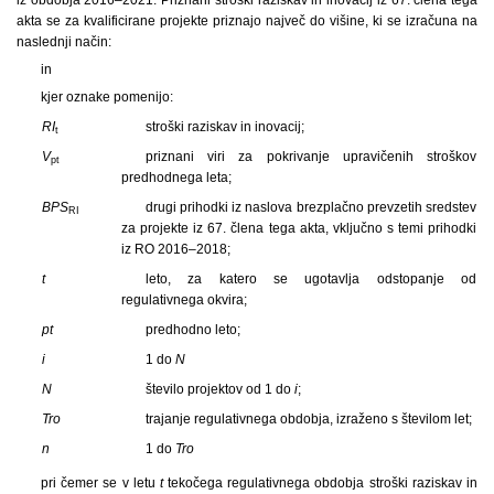
akta se za kvalificirane projekte priznajo največ do višine, ki se izračuna na
naslednji način:
in
kjer oznake pomenijo:
RI
stroški raziskav in inovacij;
t
V
priznani viri za pokrivanje upravičenih stroškov
pt
predhodnega leta;
BPS
drugi prihodki iz naslova brezplačno prevzetih sredstev
RI
za projekte iz 67. člena tega akta, vključno s temi prihodki
iz RO 2016–2018;
t
leto, za katero se ugotavlja odstopanje od
regulativnega okvira;
pt
predhodno leto;
i
1 do
N
N
število projektov od 1 do
i
;
Tro
trajanje regulativnega obdobja, izraženo s številom let;
n
1 do
Tro
pri čemer se v letu
t
tekočega regulativnega obdobja stroški raziskav in