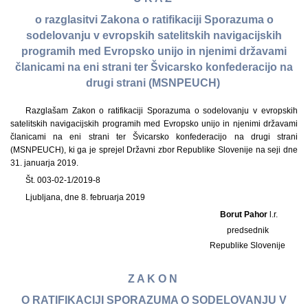
o razglasitvi Zakona o ratifikaciji Sporazuma o
sodelovanju v evropskih satelitskih navigacijskih
programih med Evropsko unijo in njenimi državami
članicami na eni strani ter Švicarsko konfederacijo na
drugi strani (MSNPEUCH)
Razglašam Zakon o ratifikaciji Sporazuma o sodelovanju v evropskih
satelitskih navigacijskih programih med Evropsko unijo in njenimi državami
članicami na eni strani ter Švicarsko konfederacijo na drugi strani
(MSNPEUCH), ki ga je sprejel Državni zbor Republike Slovenije na seji dne
31. januarja 2019.
Št. 003-02-1/2019-8
Ljubljana, dne 8. februarja 2019
Borut Pahor
l.r.
predsednik
Republike Slovenije
Z A K O N
O RATIFIKACIJI SPORAZUMA O SODELOVANJU V