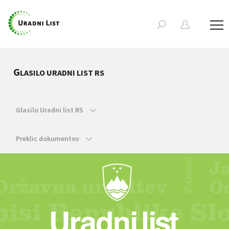
G
LASILO URADNI LIST RS
Glasilo Uradni list RS
Preklic dokumentov