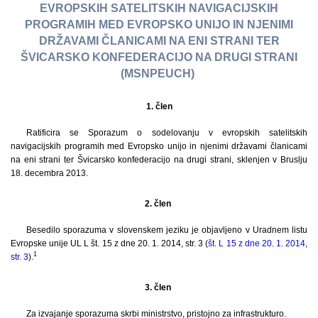
EVROPSKIH SATELITSKIH NAVIGACIJSKIH
PROGRAMIH MED EVROPSKO UNIJO IN NJENIMI
DRŽAVAMI ČLANICAMI NA ENI STRANI TER
ŠVICARSKO KONFEDERACIJO NA DRUGI STRANI
(MSNPEUCH)
1.
člen
Ratificira se Sporazum o sodelovanju v evropskih satelitskih
navigacijskih programih med Evropsko unijo in njenimi državami članicami
na eni strani ter Švicarsko konfederacijo na drugi strani, sklenjen v Bruslju
18. decembra 2013.
2. člen
Besedilo sporazuma v slovenskem jeziku je objavljeno v Uradnem listu
Evropske unije UL L št. 15 z dne 20. 1. 2014, str. 3 (
št. L 15 z dne 20. 1. 2014,
1
str. 3
).
3. člen
Za izvajanje sporazuma skrbi ministrstvo, pristojno za infrastrukturo.