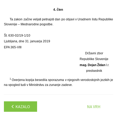
4. člen
Ta zakon začne veljati petnajsti dan po objavi v Uradnem listu Republike
Slovenije – Mednarodne pogodbe.
Št. 630-02/19-1/10
Ljubljana, dne 31. januarja 2019
EPA 365-VIII
Državni zbor
Republike Slovenije
mag. Dejan Židan
l.r.
predsednik
1
Overjena kopija besedila sporazuma v njegovih verodostojnih jezikih je
na vpogled tudi v Ministrstvu za zunanje zadeve.
KAZALO
NA VRH