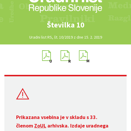
Številka 10
Uradni list RS, št. 10/2019 z dne 15. 2. 2019
Prikazana vsebina je v skladu s 33.
členom
ZoUL
arhivska. Izdaje uradnega