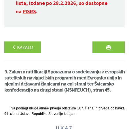
lista, izdane po 28.2.2026, so dostopne
na
PISRS
.
KAZALO
9. Zakon o ratifikaciji Sporazuma o sodelovanju v evropskih
satelitskih navigacijskih programih med Evropsko unijo in
njenimi državami članicami na eni strani ter Švicarsko
konfederacijo na drugi strani (MSNPEUCH), stran 45.
Na podlagi druge alinee prvega odstavka 107. člena in prvega odstavka
91. člena Ustave Republike Slovenije izdajam
U K A Z