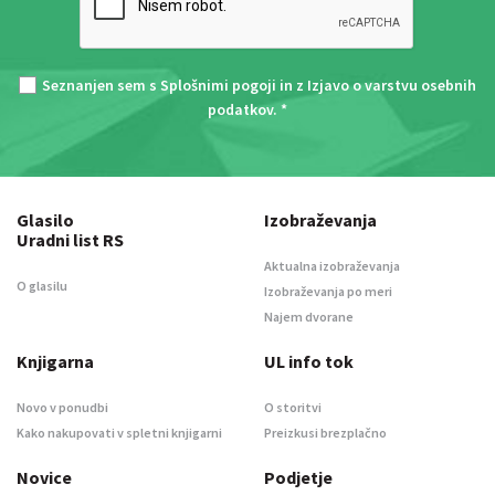
Seznanjen sem s
Splošnimi pogoji
in z
Izjavo o varstvu osebnih
podatkov
. *
Glasilo
Izobraževanja
Uradni list RS
Aktualna izobraževanja
O glasilu
Izobraževanja po meri
Najem dvorane
Knjigarna
UL info tok
Novo v ponudbi
O storitvi
Kako nakupovati v spletni knjigarni
Preizkusi brezplačno
Novice
Podjetje