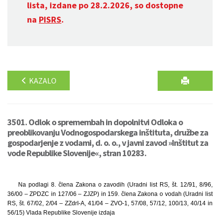
lista, izdane po 28.2.2026, so dostopne
na
PISRS
.
KAZALO
3501. Odlok o spremembah in dopolnitvi Odloka o
preoblikovanju Vodnogospodarskega inštituta, družbe za
gospodarjenje z vodami, d. o. o., v javni zavod »Inštitut za
vode Republike Slovenije«, stran 10283.
Na podlagi 8. člena Zakona o zavodih (Uradni list RS, št. 12/91, 8/96,
36/00 – ZPDZC in 127/06 – ZJZP) in 159. člena Zakona o vodah (Uradni list
RS, št. 67/02, 2/04 – ZZdrI-A, 41/04 – ZVO-1, 57/08, 57/12, 100/13, 40/14 in
56/15) Vlada Republike Slovenije izdaja