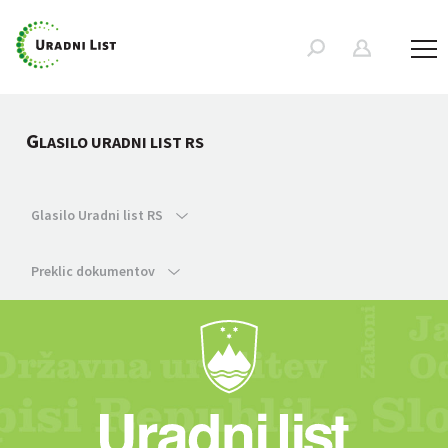
G
LASILO URADNI LIST RS
Glasilo Uradni list RS
Preklic dokumentov