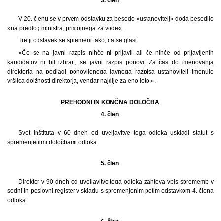
3. člen
V 20. členu se v prvem odstavku za besedo »ustanovitelj« doda besedilo
»na predlog ministra, pristojnega za vode«.
Tretji odstavek se spremeni tako, da se glasi:
»Če se na javni razpis nihče ni prijavil ali če nihče od prijavljenih
kandidatov ni bil izbran, se javni razpis ponovi. Za čas do imenovanja
direktorja na podlagi ponovljenega javnega razpisa ustanovitelj imenuje
vršilca dolžnosti direktorja, vendar najdlje za eno leto.«.
PREHODNI IN KONČNA DOLOČBA
4. člen
Svet inštituta v 60 dneh od uveljavitve tega odloka uskladi statut s
spremenjenimi določbami odloka.
5. člen
Direktor v 90 dneh od uveljavitve tega odloka zahteva vpis sprememb v
sodni in poslovni register v skladu s spremenjenim petim odstavkom 4. člena
odloka.