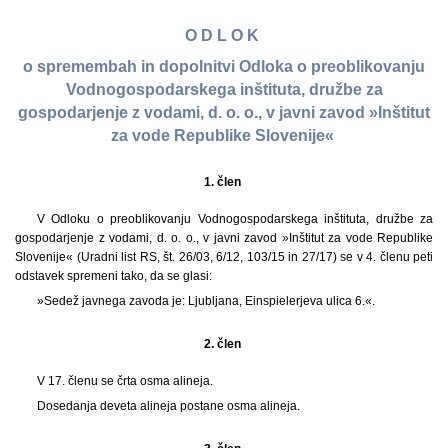
O D L O K
o spremembah in dopolnitvi Odloka o preoblikovanju
Vodnogospodarskega inštituta, družbe za
gospodarjenje z vodami, d. o. o., v javni zavod »Inštitut
za vode Republike Slovenije«
1. člen
V Odloku o preoblikovanju Vodnogospodarskega inštituta, družbe za
gospodarjenje z vodami, d. o. o., v javni zavod »Inštitut za vode Republike
Slovenije« (Uradni list RS, št. 26/03, 6/12, 103/15 in 27/17) se v 4. členu peti
odstavek spremeni tako, da se glasi:
»Sedež javnega zavoda je: Ljubljana, Einspielerjeva ulica 6.«.
2. člen
V 17. členu se črta osma alineja.
Dosedanja deveta alineja postane osma alineja.