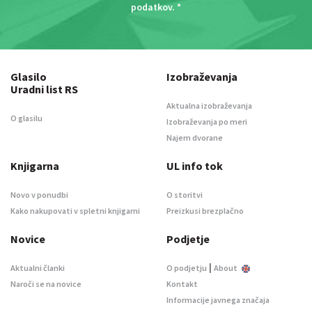
podatkov
. *
Glasilo
Izobraževanja
Uradni list RS
Aktualna izobraževanja
O glasilu
Izobraževanja po meri
Najem dvorane
Knjigarna
UL info tok
Novo v ponudbi
O storitvi
Kako nakupovati v spletni knjigarni
Preizkusi brezplačno
Novice
Podjetje
|
Aktualni članki
O podjetju
About
Naroči se na novice
Kontakt
Informacije javnega značaja