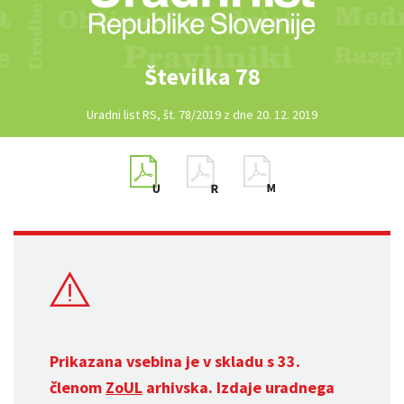
Številka 78
Uradni list RS, št. 78/2019 z dne 20. 12. 2019
Prikazana vsebina je v skladu s 33.
členom
ZoUL
arhivska. Izdaje uradnega