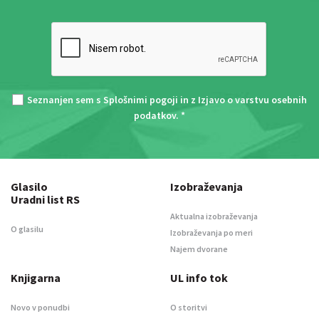
Seznanjen sem s
Splošnimi pogoji
in z
Izjavo o varstvu osebnih
podatkov
. *
Glasilo
Izobraževanja
Uradni list RS
Aktualna izobraževanja
O glasilu
Izobraževanja po meri
Najem dvorane
Knjigarna
UL info tok
Novo v ponudbi
O storitvi