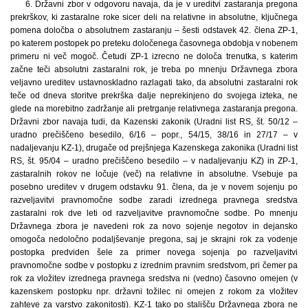
6. Državni zbor v odgovoru navaja, da je v ureditvi zastaranja pregona
prekrškov, ki zastaralne roke sicer deli na relativne in absolutne, ključnega
pomena določba o absolutnem zastaranju – šesti odstavek 42. člena ZP-1,
po katerem postopek po preteku določenega časovnega obdobja v nobenem
primeru ni več mogoč. Četudi ZP-1 izrecno ne določa trenutka, s katerim
začne teči absolutni zastaralni rok, je treba po mnenju Državnega zbora
veljavno ureditev ustavnoskladno razlagati tako, da absolutni zastaralni rok
teče od dneva storitve prekrška dalje neprekinjeno do svojega izteka, ne
glede na morebitno zadržanje ali pretrganje relativnega zastaranja pregona.
Državni zbor navaja tudi, da Kazenski zakonik (Uradni list RS, št. 50/12 –
uradno prečiščeno besedilo, 6/16 – popr., 54/15, 38/16 in 27/17 – v
nadaljevanju KZ-1), drugače od prejšnjega Kazenskega zakonika (Uradni list
RS, št. 95/04 – uradno prečiščeno besedilo – v nadaljevanju KZ) in ZP-1,
zastaralnih rokov ne ločuje (več) na relativne in absolutne. Vsebuje pa
posebno ureditev v drugem odstavku 91. člena, da je v novem sojenju po
razveljavitvi pravnomočne sodbe zaradi izrednega pravnega sredstva
zastaralni rok dve leti od razveljavitve pravnomočne sodbe. Po mnenju
Državnega zbora je navedeni rok za novo sojenje negotov in dejansko
omogoča nedoločno podaljševanje pregona, saj je skrajni rok za vodenje
postopka predviden šele za primer novega sojenja po razveljavitvi
pravnomočne sodbe v postopku z izrednim pravnim sredstvom, pri čemer pa
rok za vložitev izrednega pravnega sredstva ni (vedno) časovno omejen (v
kazenskem postopku npr. državni tožilec ni omejen z rokom za vložitev
zahteve za varstvo zakonitosti). KZ-1 tako po stališču Državnega zbora ne