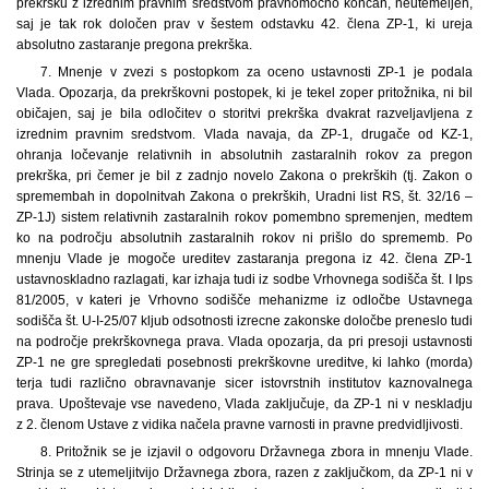
prekršku z izrednim pravnim sredstvom pravnomočno končan, neutemeljen,
saj je tak rok določen prav v šestem odstavku 42. člena ZP-1, ki ureja
absolutno zastaranje pregona prekrška.
7. Mnenje v zvezi s postopkom za oceno ustavnosti ZP-1 je podala
Vlada. Opozarja, da prekrškovni postopek, ki je tekel zoper pritožnika, ni bil
običajen, saj je bila odločitev o storitvi prekrška dvakrat razveljavljena z
izrednim pravnim sredstvom. Vlada navaja, da ZP-1, drugače od KZ-1,
ohranja ločevanje relativnih in absolutnih zastaralnih rokov za pregon
prekrška, pri čemer je bil z zadnjo novelo Zakona o prekrških (tj. Zakon o
spremembah in dopolnitvah Zakona o prekrških, Uradni list RS, št. 32/16 –
ZP-1J) sistem relativnih zastaralnih rokov pomembno spremenjen, medtem
ko na področju absolutnih zastaralnih rokov ni prišlo do sprememb. Po
mnenju Vlade je mogoče ureditev zastaranja pregona iz 42. člena ZP-1
ustavnoskladno razlagati, kar izhaja tudi iz sodbe Vrhovnega sodišča št. I Ips
81/2005, v kateri je Vrhovno sodišče mehanizme iz odločbe Ustavnega
sodišča št. U-I-25/07 kljub odsotnosti izrecne zakonske določbe preneslo tudi
na področje prekrškovnega prava. Vlada opozarja, da pri presoji ustavnosti
ZP-1 ne gre spregledati posebnosti prekrškovne ureditve, ki lahko (morda)
terja tudi različno obravnavanje sicer istovrstnih institutov kaznovalnega
prava. Upoštevaje vse navedeno, Vlada zaključuje, da ZP-1 ni v neskladju
z 2. členom Ustave z vidika načela pravne varnosti in pravne predvidljivosti.
8. Pritožnik se je izjavil o odgovoru Državnega zbora in mnenju Vlade.
Strinja se z utemeljitvijo Državnega zbora, razen z zaključkom, da ZP-1 ni v