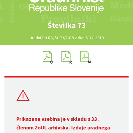
Številka 73
Uradni list RS, št. 73/2019 z dne 6. 12. 2019
Prikazana vsebina je v skladu s 33.
členom
ZoUL
arhivska. Izdaje uradnega