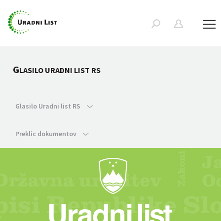
G
LASILO URADNI LIST RS
Glasilo Uradni list RS
Preklic dokumentov