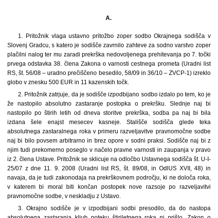
A.
1.
Pritožnik vlaga ustavno pritožbo zoper sodbo Okrajnega sodišča v
Slovenj Gradcu, s katero je sodišče zavrnilo zahteve za sodno varstvo zoper
plačilni nalog ter mu zaradi prekrška nedovoljenega prehitevanja po 7. točki
prvega odstavka 38. člena Zakona o varnosti cestnega prometa (Uradni list
RS, št. 56/08 – uradno prečiščeno besedilo, 58/09 in 36/10 – ZVCP-1) izreklo
globo v znesku 500 EUR in 11 kazenskih točk.
2. Pritožnik zatrjuje, da je sodišče izpodbijano sodbo izdalo po tem, ko je
že nastopilo absolutno zastaranje postopka o prekršku. Slednje naj bi
nastopilo po štirih letih od dneva storitve prekrška, sodba pa naj bi bila
izdana šele enajst mesecev kasneje. Stališče sodišča glede teka
absolutnega zastaralnega roka v primeru razveljavitve pravnomočne sodbe
naj bi bilo povsem arbitrarno in brez opore v sodni praksi. Sodišče naj bi z
njim tudi prekomerno poseglo v načelo pravne varnosti in zaupanja v pravo
iz 2. člena Ustave. Pritožnik se sklicuje na odločbo Ustavnega sodišča št. U-I-
25/07 z dne 11. 9. 2008 (Uradni list RS, št. 89/08, in OdlUS XVII, 48) in
navaja, da je tudi zakonodaja na prekrškovnem področju, ki ne določa roka,
v katerem bi moral biti končan postopek nove razsoje po razveljavitvi
pravnomočne sodbe, v neskladju z Ustavo.
3. Okrajno sodišče je v izpodbijani sodbi presodilo, da do nastopa
absolutnega zastaranja kljub poteku štiriletnega roka ni prišlo. Zakon o