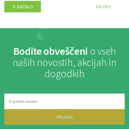
KAZALO
NA VRH
Bodite obveščeni
o vseh
naših novostih, akcijah in
dogodkih
PRIJAVA