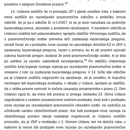
18
posebno v njegove človekove pravice.
14. Ustavno sodišče še ni presojalo ZP-1 glede ureditve roka, v katerem
mora sodišče po razveljavitvi pravnomočne odločbe o prekršku znova
odločiti. Se je pa v odločbi št. U-I-25/07, ki se je sicer nanašala na področje
kazenskega prava, ukvarjalo s podobnim vprašanjem. V navedeni odločbi je
Ustavno sodišče kot ustavnoskladno sprejelo stališče Vrhovnega sodišča, da
s pravnomočnostjo sodbe preneha teči zastaranje kazenskega pregona,
zaradi česar se v postopku nove razsoje ne uporabljajo določbe KZ in ZKP o
zastaranju kazenskega pregona, razen v primeru, ko bi ob pravilni uporabi
zakona kazenski pregon zastaral že pred pravnomočnostjo sodbe, ki je bila
19
po zahtevi za varstvo zakonitosti razveljavljena.
Po stališču Ustavnega
sodišča torej trajanje novega sojenja po razveljavitvi pravnomočne sodbe ni
omejeno z roki za zastaranje kazenskega pregona. V 14. točki iste odločbe
pa je Ustavno sodišče odgovorilo na vprašanje, aIi je ureditev, ki dopušča
neomejen tek kazenskega postopka, v skladu z Ustavo; sprejelo je stališče,
da z vidika pravne varnosti in načela zaupanja posameznika v pravo (2. člen
Ustave) zgolj to, da mora biti pravica iz prvega odstavka 23. člena Ustave
zagotovljena v vsakem posameznem sodnem postopku, torej tudi v postopku
nove razsoje po razveljavljeni pravnomočni obsodilni sodbi, ne zadošča za
učinkovito varstvo obdolženčevih pravic. Ker tudi postopek nove razsoje za
obdolženega pomeni stanje nadaljnje negotovosti, je Ustavno sodišče
presodilo, da je ZKP v neskladju z 2. členom Ustave, ker ne določa roka, v
katerem bi moral biti postopek nove razsoje po razveljavitvi pravnomočne