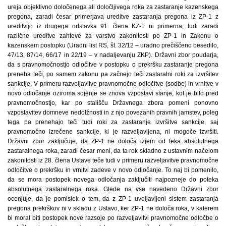
ureja objektivno določenega ali določljivega roka za zastaranje kazenskega
pregona, zaradi česar primerjava ureditve zastaranja pregona iz ZP-1 z
ureditvijo iz drugega odstavka 91. člena KZ-1 ni primerna, tudi zaradi
različne ureditve zahteve za varstvo zakonitosti po ZP-1 in Zakonu o
kazenskem postopku (Uradni list RS, št. 32/12 – uradno prečiščeno besedilo,
47/13, 87/14, 66/17 in 22/19 – v nadaljevanju ZKP). Državni zbor poudarja,
da s pravnomočnostjo odločitve v postopku o prekršku zastaranje pregona
preneha teči, po samem zakonu pa začnejo teči zastaralni roki za izvršitev
sankcije. V primeru razveljavitve pravnomočne odločitve (sodbe) in vrnitve v
novo odločanje oziroma sojenje se znova vzpostavi stanje, kot je bilo pred
pravnomočnostjo, kar po stališču Državnega zbora pomeni ponovno
vzpostavitev domneve nedolžnosti in z njo povezanih pravnih jamstev, poleg
tega pa prenehajo teči tudi roki za zastaranje izvršitve sankcije, saj
pravnomočno izrečene sankcije, ki je razveljavljena, ni mogoče izvršiti.
Državni zbor zaključuje, da ZP-1 ne določa izjem od teka absolutnega
zastaralnega roka, zaradi česar meni, da ta rok skladno z ustavnim načelom
zakonitosti iz 28. člena Ustave teče tudi v primeru razveljavitve pravnomočne
odločitve o prekršku in vrnitvi zadeve v novo odločanje. To naj bi pomenilo,
da se mora postopek novega odločanja zaključiti najpozneje do poteka
absolutnega zastaralnega roka. Glede na vse navedeno Državni zbor
ocenjuje, da je pomislek o tem, da z ZP-1 uveljavljeni sistem zastaranja
pregona prekrškov ni v skladu z Ustavo, ker ZP-1 ne določa roka, v katerem
bi moral biti postopek nove razsoje po razveljavitvi pravnomočne odločbe o