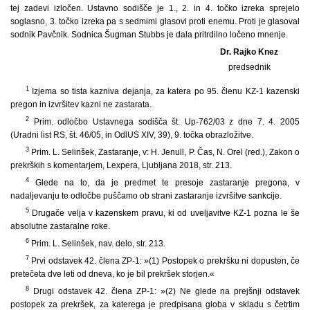
tej zadevi izločen. Ustavno sodišče je 1., 2. in 4. točko izreka sprejelo
soglasno, 3. točko izreka pa s sedmimi glasovi proti enemu. Proti je glasoval
sodnik Pavčnik. Sodnica Šugman Stubbs je dala pritrdilno ločeno mnenje.
Dr. Rajko Knez
predsednik
1
Izjema so tista kazniva dejanja, za katera po 95. členu KZ-1 kazenski
pregon in izvršitev kazni ne zastarata.
2
Prim. odločbo Ustavnega sodišča št. Up-762/03 z dne 7. 4. 2005
(Uradni list RS, št. 46/05, in OdlUS XIV, 39), 9. točka obrazložitve.
3
Prim. L. Selinšek, Zastaranje, v: H. Jenull, P. Čas, N. Orel (red.), Zakon o
prekrških s komentarjem, Lexpera, Ljubljana 2018, str. 213.
4
Glede na to, da je predmet te presoje zastaranje pregona, v
nadaljevanju te odločbe puščamo ob strani zastaranje izvršitve sankcije.
5
Drugače velja v kazenskem pravu, ki od uveljavitve KZ-1 pozna le še
absolutne zastaralne roke.
6
Prim. L. Selinšek, nav. delo, str. 213.
7
Prvi odstavek 42. člena ZP-1: »(1) Postopek o prekršku ni dopusten, če
pretečeta dve leti od dneva, ko je bil prekršek storjen.«
8
Drugi odstavek 42. člena ZP-1: »(2) Ne glede na prejšnji odstavek
postopek za prekršek, za katerega je predpisana globa v skladu s četrtim