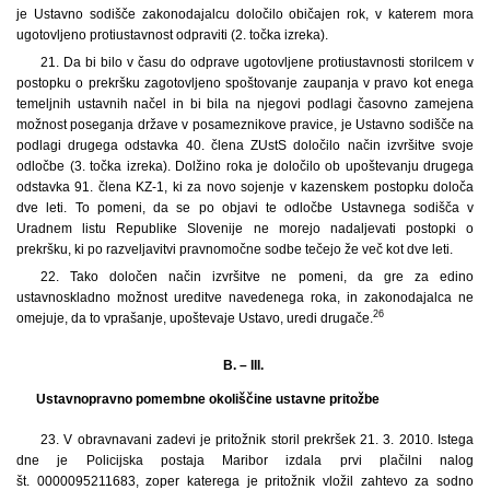
je Ustavno sodišče zakonodajalcu določilo običajen rok, v katerem mora
ugotovljeno protiustavnost odpraviti (2. točka izreka).
21. Da bi bilo v času do odprave ugotovljene protiustavnosti storilcem v
postopku o prekršku zagotovljeno spoštovanje zaupanja v pravo kot enega
temeljnih ustavnih načel in bi bila na njegovi podlagi časovno zamejena
možnost poseganja države v posameznikove pravice, je Ustavno sodišče na
podlagi drugega odstavka 40. člena ZUstS določilo način izvršitve svoje
odločbe (3. točka izreka). Dolžino roka je določilo ob upoštevanju drugega
odstavka 91. člena KZ-1, ki za novo sojenje v kazenskem postopku določa
dve leti. To pomeni, da se po objavi te odločbe Ustavnega sodišča v
Uradnem listu Republike Slovenije ne morejo nadaljevati postopki o
prekršku, ki po razveljavitvi pravnomočne sodbe tečejo že več kot dve leti.
22. Tako določen način izvršitve ne pomeni, da gre za edino
ustavnoskladno možnost ureditve navedenega roka, in zakonodajalca ne
26
omejuje, da to vprašanje, upoštevaje Ustavo, uredi drugače.
B. – III.
Ustavnopravno pomembne okoliščine ustavne pritožbe
23.
V obravnavani zadevi je pritožnik storil prekršek 21. 3. 2010. Istega
dne je Policijska postaja Maribor izdala prvi plačilni nalog
št. 0000095211683, zoper katerega je pritožnik vložil zahtevo za sodno