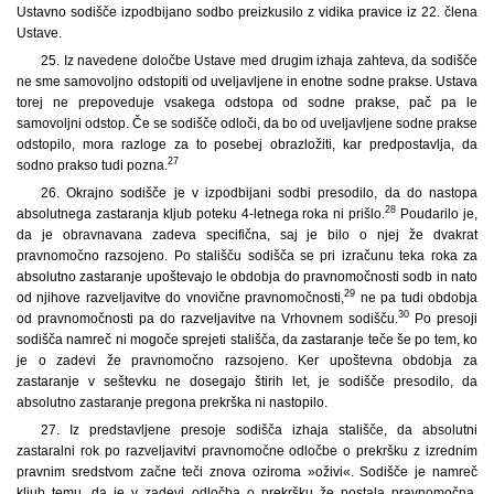
Ustavno sodišče izpodbijano sodbo preizkusilo z vidika pravice iz 22. člena
Ustave.
25. Iz navedene določbe Ustave med drugim izhaja zahteva, da sodišče
ne sme samovoljno odstopiti od uveljavljene in enotne sodne prakse. Ustava
torej ne prepoveduje vsakega odstopa od sodne prakse, pač pa le
samovoljni odstop. Če se sodišče odloči, da bo od uveljavljene sodne prakse
odstopilo, mora razloge za to posebej obrazložiti, kar predpostavlja, da
27
sodno prakso tudi pozna.
26. Okrajno sodišče je v izpodbijani sodbi presodilo, da do nastopa
28
absolutnega zastaranja kljub poteku 4-letnega roka ni prišlo.
Poudarilo je,
da je obravnavana zadeva specifična, saj je bilo o njej že dvakrat
pravnomočno razsojeno. Po stališču sodišča se pri izračunu teka roka za
absolutno zastaranje upoštevajo le obdobja do pravnomočnosti sodb in nato
29
od njihove razveljavitve do vnovične pravnomočnosti,
ne pa tudi obdobja
30
od pravnomočnosti pa do razveljavitve na Vrhovnem sodišču.
Po presoji
sodišča namreč ni mogoče sprejeti stališča, da zastaranje teče še po tem, ko
je o zadevi že pravnomočno razsojeno. Ker upoštevna obdobja za
zastaranje v seštevku ne dosegajo štirih let, je sodišče presodilo, da
absolutno zastaranje pregona prekrška ni nastopilo.
27. Iz predstavljene presoje sodišča izhaja stališče, da absolutni
zastaralni rok po razveljavitvi pravnomočne odločbe o prekršku z izrednim
pravnim sredstvom začne teči znova oziroma »oživi«. Sodišče je namreč
kljub temu, da je v zadevi odločba o prekršku že postala pravnomočna,