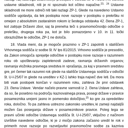
23
,
24
ustavne skladnosti, niti je ni spoznalo kot očitno napačne.
Ustavne
skladnosti ne more odreči niti taki razlagi ZP-1. Glede na navedeno Ustavno
sodišče ugotavlja, da tek postopka nove razsoje v postopku o prekršku ni
omejen z absolutnim zastaralnim rokom iz šestega odstavka 42. člena ZP-1,
kot zatrjuje Državni zbor, saj ta preneha teči s pravnomočnostjo odločbe o
prekršku, drugega roka pa, kot je bilo ponazorjeno v 10. in 11. točki
obrazložitve te odločbe, ZP-1 ne določa.
18. Vlada meni, da je mogoče praznino v ZP-1 zapolniti s stališčem
Vrhovnega sodišča iz sodbe št. IV Ips 81/2015. Vrhovno sodišče je presodilo,
da Zakon omogoča sprejetje odločitve v postopku nove razsoje v razumnem
roku ob upoštevanju zapletenosti zadeve, ravnanja državnih organov,
ravnanja vložnika pravnega sredstva in vprašanja, za kaj v pravnem sredstvu
gre, pri čemer tak razumni rok glede na stališče Ustavnega sodišča v odločbi
št. U-I-25/07 in glede na ureditev v KZ-1 lahko traja največ dve leti. Da mora
biti vsak postopek končan v razumnem roku, zahteva že prvi odstavek
23. člena Ustave. Vendar načelo pravne varnosti iz 2. člena Ustave zahteva,
da so, še posebno na področju kaznovalnega prava, posegi države v pravice
25
posameznika urejeni jasno in pomensko določljivo,
ko gre za opredelitev
roka, določno. To pa zahteva ustrezno zakonsko ureditev, ki zameji najdaljši
možen čas poseganja države v posameznikove pravice. Poleg tega se
pravni učinki odločbe Ustavnega sodišča št. U-I-25/07, vključno z načinom
izvršitve navedene odločbe, ki je z močjo zakona začasno uredil le rok v
primerih nove razsoje po razveljavitvi pravnomočne sodbe za kazniva