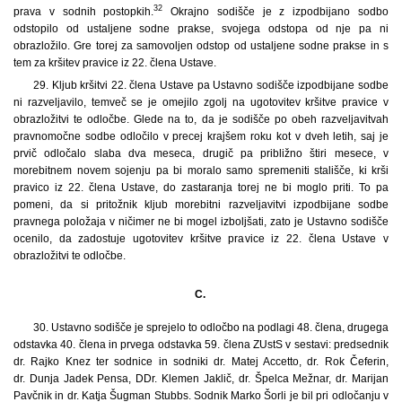
32
prava v sodnih postopkih.
Okrajno sodišče je z izpodbijano sodbo
odstopilo od ustaljene sodne prakse, svojega odstopa od nje pa ni
obrazložilo. Gre torej za samovoljen odstop od ustaljene sodne prakse in s
tem za kršitev pravice iz 22. člena Ustave.
29. Kljub kršitvi 22. člena Ustave pa Ustavno sodišče izpodbijane sodbe
ni razveljavilo, temveč se je omejilo zgolj na ugotovitev kršitve pravice v
obrazložitvi te odločbe. Glede na to, da je sodišče po obeh razveljavitvah
pravnomočne sodbe odločilo v precej krajšem roku kot v dveh letih, saj je
prvič odločalo slaba dva meseca, drugič pa približno štiri mesece, v
morebitnem novem sojenju pa bi moralo samo spremeniti stališče, ki krši
pravico iz 22. člena Ustave, do zastaranja torej ne bi moglo priti. To pa
pomeni, da si pritožnik kljub morebitni razveljavitvi izpodbijane sodbe
pravnega položaja v ničimer ne bi mogel izboljšati, zato je Ustavno sodišče
ocenilo, da zadostuje ugotovitev kršitve pravice iz 22. člena Ustave v
obrazložitvi te odločbe.
C.
30.
Ustavno sodišče je sprejelo to odločbo na podlagi 48. člena, drugega
odstavka 40. člena in prvega odstavka 59. člena ZUstS v sestavi: predsednik
dr. Rajko Knez ter sodnice in sodniki dr. Matej Accetto, dr. Rok Čeferin,
dr. Dunja Jadek Pensa, DDr. Klemen Jaklič, dr. Špelca Mežnar, dr. Marijan
Pavčnik in dr. Katja Šugman Stubbs. Sodnik Marko Šorli je bil pri odločanju v