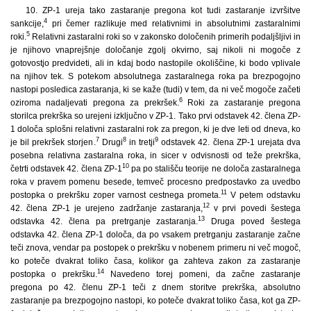
10. ZP-1 ureja tako zastaranje pregona kot tudi zastaranje izvršitve
4
sankcije,
pri čemer razlikuje med relativnimi in absolutnimi zastaralnimi
5
roki.
Relativni zastaralni roki so v zakonsko določenih primerih podaljšljivi in
je njihovo vnaprejšnje določanje zgolj okvirno, saj nikoli ni mogoče z
gotovostjo predvideti, ali in kdaj bodo nastopile okoliščine, ki bodo vplivale
na njihov tek. S potekom absolutnega zastaralnega roka pa brezpogojno
nastopi posledica zastaranja, ki se kaže (tudi) v tem, da ni več mogoče začeti
6
oziroma nadaljevati pregona za prekršek.
Roki za zastaranje pregona
storilca prekrška so urejeni izključno v ZP-1. Tako prvi odstavek 42. člena ZP-
1 določa splošni relativni zastaralni rok za pregon, ki je dve leti od dneva, ko
7
8
9
je bil prekršek storjen.
Drugi
in tretji
odstavek 42. člena ZP-1 urejata dva
posebna relativna zastaralna roka, in sicer v odvisnosti od teže prekrška,
10
četrti odstavek 42. člena ZP-1
pa po stališču teorije ne določa zastaralnega
roka v pravem pomenu besede, temveč procesno predpostavko za uvedbo
11
postopka o prekršku zoper varnost cestnega prometa.
V petem odstavku
12
42. člena ZP-1 je urejeno zadržanje zastaranja,
v prvi povedi šestega
13
odstavka 42. člena pa pretrganje zastaranja.
Druga poved šestega
odstavka 42. člena ZP-1 določa, da po vsakem pretrganju zastaranje začne
teči znova, vendar pa postopek o prekršku v nobenem primeru ni več mogoč,
ko poteče dvakrat toliko časa, kolikor ga zahteva zakon za zastaranje
14
postopka o prekršku.
Navedeno torej pomeni, da začne zastaranje
pregona po 42. členu ZP-1 teči z dnem storitve prekrška, absolutno
zastaranje pa brezpogojno nastopi, ko poteče dvakrat toliko časa, kot ga ZP-