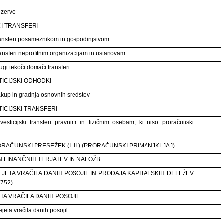
ezerve
I TRANSFERI
ansferi posameznikom in gospodinjstvom
ansferi neprofitnim organizacijam in ustanovam
ugi tekoči domači transferi
TICIJSKI ODHODKI
kup in gradnja osnovnih sredstev
TICIJSKI TRANSFERI
vesticijski transferi pravnim in fizičnim osebam, ki niso proračunski
PRORAČUNSKI PRESEŽEK (I.-II.) (PRORAČUNSKI PRIMANJKLJAJ)
 FINANČNIH TERJATEV IN NALOŽB
REJETA VRAČILA DANIH POSOJIL IN PRODAJA KAPITALSKIH DELEŽEV
752)
TA VRAČILA DANIH POSOJIL
jeta vračila danih posojil