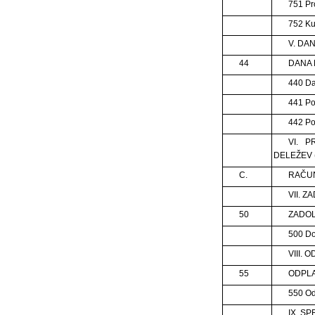
751 Pr
752 Ku
V. DA
44
DANA 
440 Da
441 Po
442 Po
VI. 
DELEŽEV (
C.
RAČUN
VII. 
50
ZADO
500 D
VIII.
55
ODPLA
550 Od
IX. SP