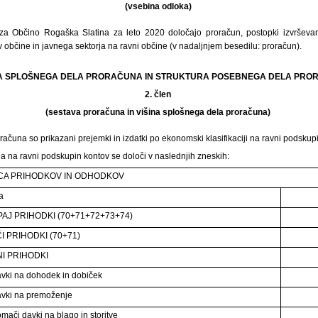
(vsebina odloka)
a Občino Rogaška Slatina za leto 2020 določajo proračun, postopki izvrševa
 občine in javnega sektorja na ravni občine (v nadaljnjem besedilu: proračun).
INA SPLOŠNEGA DELA PRORAČUNA IN STRUKTURA POSEBNEGA DELA PR
2. člen
(sestava proračuna in višina splošnega dela proračuna)
ačuna so prikazani prejemki in izdatki po ekonomski klasifikaciji na ravni podskupi
a na ravni podskupin kontov se določi v naslednjih zneskih:
CA PRIHODKOV IN ODHODKOV
a
UPAJ PRIHODKI (70+71+72+73+74)
I PRIHODKI (70+71)
I PRIHODKI
vki na dohodek in dobiček
vki na premoženje
mači davki na blago in storitve