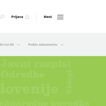
Prijava
Meni
dni list RS
Preklic dokumentov