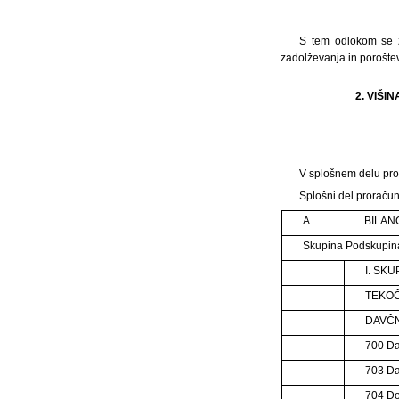
S tem odlokom se z
zadolževanja in poroštev
2. VIŠ
V splošnem delu pror
Splošni del proračun
A.
BILAN
Skupina Podskupin
I. SK
TEKOČ
DAVČN
700 Da
703 Da
704 Do