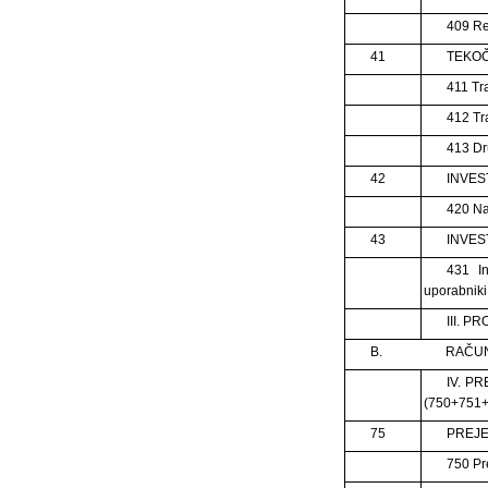
409 R
41
TEKOČ
411 Tr
412 Tr
413 Dr
42
INVES
420 Na
43
INVES
431 In
uporabniki
III. 
B.
RAČUN
IV. P
(750+751+
75
PREJE
750 Pre