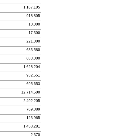
1.167.105
918.805
10.000
17.300
221.000
683.580
683.000
1.628.204
932.551
695.653
12.714.500
2.492.205
769.089
123.965
1.458.281
2.370