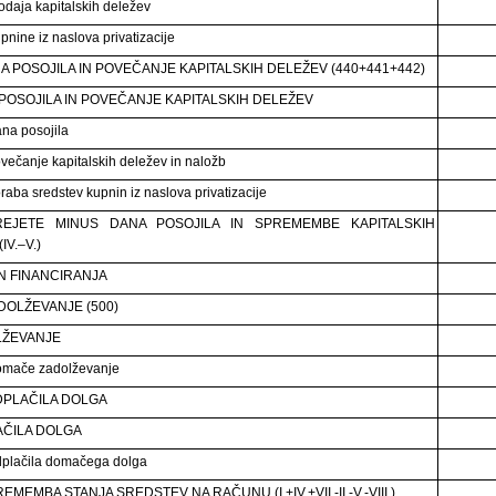
odaja kapitalskih deležev
pnine iz naslova privatizacije
NA POSOJILA IN POVEČANJE KAPITALSKIH DELEŽEV (440+441+442)
POSOJILA IN POVEČANJE KAPITALSKIH DELEŽEV
na posojila
večanje kapitalskih deležev in naložb
raba sredstev kupnin iz naslova privatizacije
PREJETE MINUS DANA POSOJILA IN SPREMEMBE KAPITALSKIH
IV.–V.)
 FINANCIRANJA
ZADOLŽEVANJE (500)
LŽEVANJE
omače zadolževanje
 ODPLAČILA DOLGA
ČILA DOLGA
plačila domačega dolga
REMEMBA STANJA SREDSTEV NA RAČUNU (I.+IV.+VII.-II.-V.-VIII.)