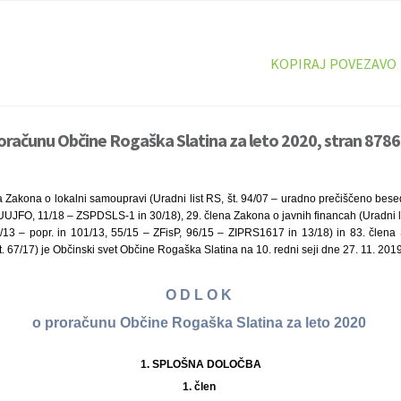
KOPIRAJ POVEZAVO
oračunu Občine Rogaška Slatina za leto 2020, stran 8786
 Zakona o lokalni samoupravi (Uradni list RS, št. 94/07 – uradno prečiščeno besed
UJFO, 11/18 – ZSPDSLS-1 in 30/18), 29. člena Zakona o javnih financah (Uradni li
/13 – popr. in 101/13, 55/15 – ZFisP, 96/15 – ZIPRS1617 in 13/18) in 83. člen
št. 67/17) je Občinski svet Občine Rogaška Slatina na 10. redni seji dne 27. 11. 2019
O D L O K
o proračunu Občine Rogaška Slatina za leto 2020
1.
SPLOŠNA DOLOČBA
1. člen