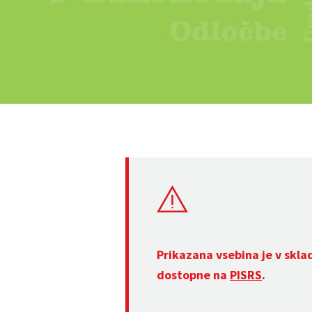
Prikazana vsebina je v skla
dostopne na
PISRS
.