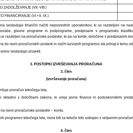
O ZADOLŽEVANJE (VII.-VIII.)
TO FINANCIRANJE (VI.+X.-IX.)
na sestavljajo finančni načrti neposrednih uporabnikov, ki so razdeljeni na na
porabe, glavne programe in podprograme, predpisane s programsko klasifikac
je razdeljen na proračunske postavke, te pa na konte, določene s predpisanim ko
a do ravni proračunskih postavk in načrt razvojnih programov sta prilogi k temu od
ramov sestavljajo projekti.
3. POSTOPKI IZVRŠEVANJA PRORAČUNA
3. člen
(izvrševanje proračuna)
vršuje proračun tekočega leta.
je skladno z določbami zakona, ki ureja javne finance in podzakonskimi predpi
 na ravni proračunske postavke – konta.
jnih programov tekočega leta, mora biti za tekoče leto usklajen z veljavnim proraču
4. člen