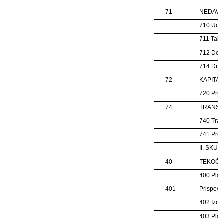
71
NEDAV
710 Ud
711 Tak
712 De
714 Dr
72
KAPIT
720 Pr
74
TRANS
740 Tra
741 Pr
II. S
40
TEKO
400 Pl
401
Prispe
402 Izd
403 Pl