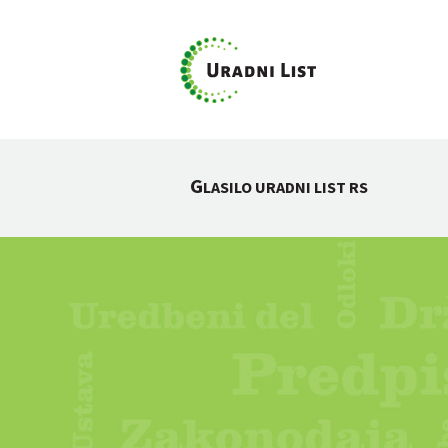
G
LASILO URADNI LIST RS