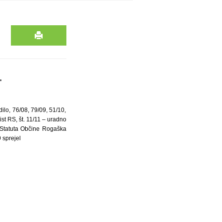
.
ilo, 76/08, 79/09, 51/10,
st RS, št. 11/11 – uradno
a Statuta Občine Rogaška
 sprejel