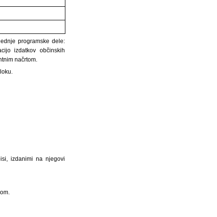
slednje programske dele:
ijo izdatkov občinskih
ntnim načrtom.
loku.
si, izdanimi na njegovi
nom.