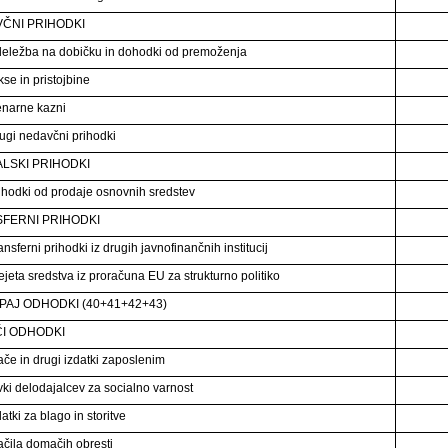
ČNI PRIHODKI
eležba na dobičku in dohodki od premoženja
se in pristojbine
narne kazni
ugi nedavčni prihodki
ALSKI PRIHODKI
ihodki od prodaje osnovnih sredstev
FERNI PRIHODKI
nsferni prihodki iz drugih javnofinančnih institucij
ejeta sredstva iz proračuna EU za strukturno politiko
KUPAJ ODHODKI (40+41+42+43)
ČI ODHODKI
ače in drugi izdatki zaposlenim
vki delodajalcev za socialno varnost
atki za blago in storitve
ačila domačih obresti