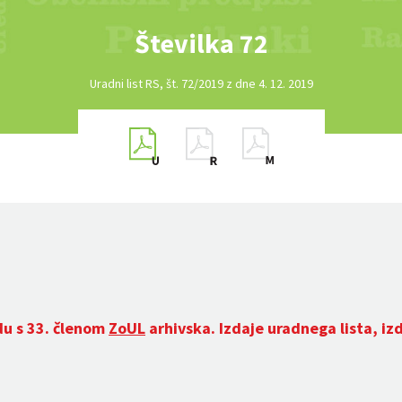
Številka 72
Uradni list RS, št. 72/2019 z dne 4. 12. 2019
du s 33. členom
ZoUL
arhivska. Izdaje uradnega lista, iz