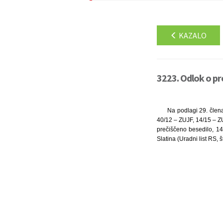
KAZALO
3223. Odlok o pr
Na podlagi 29. člena
40/12 – ZUJF, 14/15 – ZU
prečiščeno besedilo, 14
Slatina (Uradni list RS, 