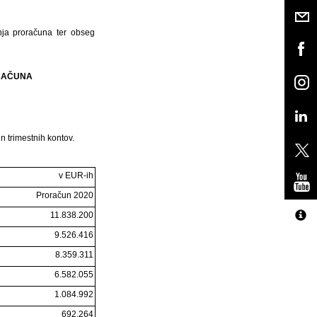
nja proračuna ter obseg
ORAČUNA
n trimestnih kontov.
v EUR-ih
Proračun 2020
11.838.200
9.526.416
8.359.311
6.582.055
1.084.992
692.264