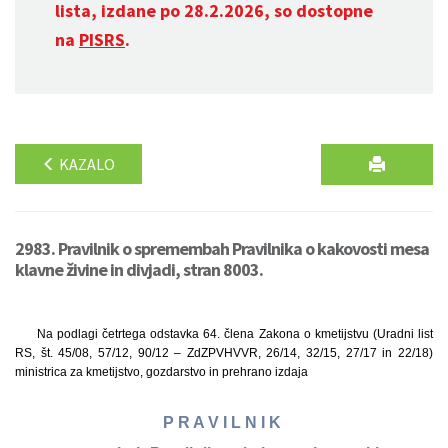
lista, izdane po 28.2.2026, so dostopne
na
PISRS
.
KAZALO
2983. Pravilnik o spremembah Pravilnika o kakovosti mesa
klavne živine in divjadi, stran 8003.
Na podlagi četrtega odstavka 64. člena Zakona o kmetijstvu (Uradni list
RS, št. 45/08, 57/12, 90/12 – ZdZPVHVVR, 26/14, 32/15, 27/17 in 22/18)
ministrica za kmetijstvo, gozdarstvo in prehrano izdaja
P R A V I L N I K