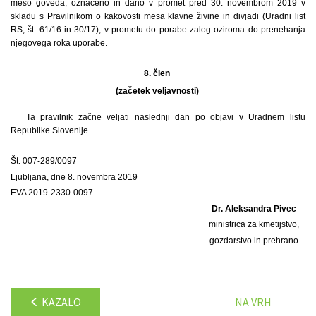
meso goveda, označeno in dano v promet pred 30. novembrom 2019 v
skladu s Pravilnikom o kakovosti mesa klavne živine in divjadi (Uradni list
RS, št. 61/16 in 30/17), v prometu do porabe zalog oziroma do prenehanja
njegovega roka uporabe.
8. člen
(začetek veljavnosti)
Ta pravilnik začne veljati naslednji dan po objavi v Uradnem listu
Republike Slovenije.
Št. 007-289/0097
Ljubljana, dne 8. novembra 2019
EVA 2019-2330-0097
Dr. Aleksandra Pivec
ministrica za kmetijstvo,
gozdarstvo in prehrano
KAZALO
NA VRH