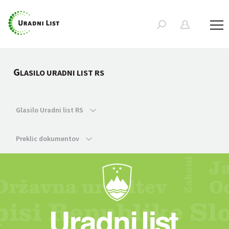
G
LASILO URADNI LIST RS
Glasilo Uradni list RS
Preklic dokumentov