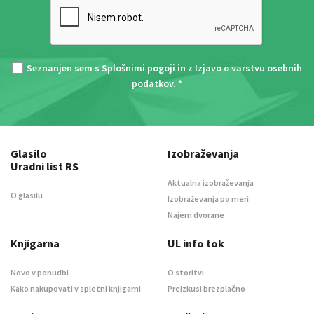
Seznanjen sem s
Splošnimi pogoji
in z
Izjavo o varstvu osebnih
podatkov
. *
Glasilo
Izobraževanja
Uradni list RS
Aktualna izobraževanja
O glasilu
Izobraževanja po meri
Najem dvorane
Knjigarna
UL info tok
Novo v ponudbi
O storitvi
Kako nakupovati v spletni knjigarni
Preizkusi brezplačno