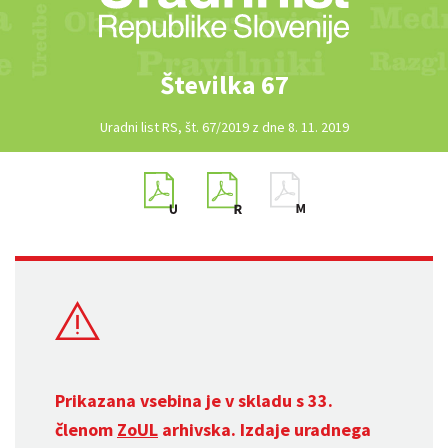
Številka 67
Uradni list RS, št. 67/2019 z dne 8. 11. 2019
Prikazana vsebina je v skladu s 33.
členom
ZoUL
arhivska. Izdaje uradnega