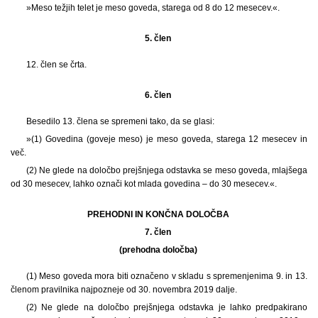
»Meso težjih telet je meso goveda, starega od 8 do 12 mesecev.«.
5. člen
12. člen se črta.
6. člen
Besedilo 13. člena se spremeni tako, da se glasi:
»(1) Govedina (goveje meso) je meso goveda, starega 12 mesecev in
več.
(2) Ne glede na določbo prejšnjega odstavka se meso goveda, mlajšega
od 30 mesecev, lahko označi kot mlada govedina – do 30 mesecev.«.
PREHODNI IN KONČNA DOLOČBA
7. člen
(prehodna določba)
(1) Meso goveda mora biti označeno v skladu s spremenjenima 9. in 13.
členom pravilnika najpozneje od 30. novembra 2019 dalje.
(2) Ne glede na določbo prejšnjega odstavka je lahko predpakirano