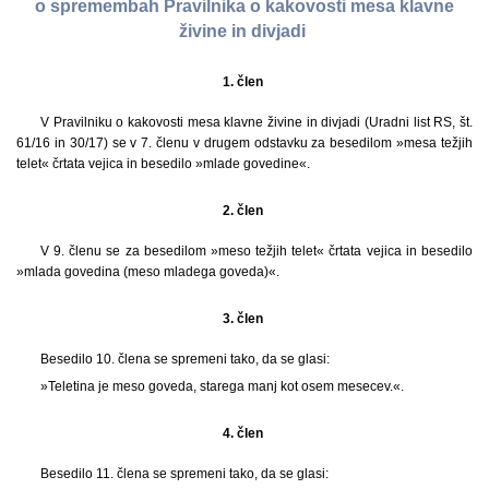
o spremembah Pravilnika o kakovosti mesa klavne
živine in divjadi
1. člen
V Pravilniku o kakovosti mesa klavne živine in divjadi (Uradni list RS, št.
61/16 in 30/17) se v 7. členu v drugem odstavku za besedilom »mesa težjih
telet« črtata vejica in besedilo »mlade govedine«.
2. člen
V 9. členu se za besedilom »meso težjih telet« črtata vejica in besedilo
»mlada govedina (meso mladega goveda)«.
3. člen
Besedilo 10. člena se spremeni tako, da se glasi:
»Teletina je meso goveda, starega manj kot osem mesecev.«.
4. člen
Besedilo 11. člena se spremeni tako, da se glasi: