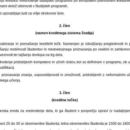
jejo kreditno vrednotenje študijskih programov po evropskem prenosnem kreditn
lni delež izbirnosti v študijskih programih.
o uporabljajo tudi za višje strokovne šole.
2. člen
(namen kreditnega sistema študija)
abiranje in prenašanje kreditnih točk. Namenjen je izboljšanju preglednosti in pr
jšanju mobilnosti študentov in medsebojnega priznavanja po vsebini in zahtevnost
veznosti ter lajšanju dostopa na trg dela.
tenje pridobljenih kompetenc in učnih izidov, kot so definirani v programu, ob
lifikacij.
riznavanje znanja, usposobljenosti in zmožnosti, pridobljenih z neformalnim uče
jskega učenja.
3. člen
(kreditne točke)
erska enota za vrednotenje dela, ki ga študent v povprečju opravi (v nadaljnj
eni 25 do 30 ur obremenitve študenta; letna obremenitev študenta je 1500 do 1800