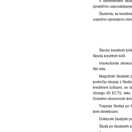
V obremenitev štude
(praktično usposabljanje,
Študentu se kreditne
uspešno opravljeno obv
Število kreditnih to
števila kreditnih točk.
Visokošolski strokov
štiri leta.
Magistrski študijski
področju skupaj s študij
kreditnimi točkami, se l
obsegu 60 ECTS, tako d
Dodatne obveznosti določ
Trajanje študija po 
temi direktivami.
Doktorski študijski p
Študij po študijskih