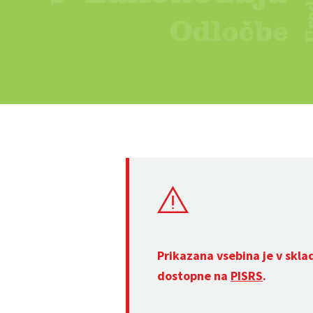
Prikazana vsebina je v skla
dostopne na
PISRS
.