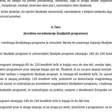
nta se štejejo na primer predavanja, seminarji, vaje in druge oblike organizi
 hospitacije, nastopi, terensko delo ipd.), samostojno delo študenta.
 točke dodelijo, ko izpolni študijske obveznosti, opredeljene v tretjem odstavku teg
eznost posebej.
4. člen
(kreditno ovrednotenje študijskih programov)
čk celotnega študijskega programa je zmnožek števila let uradnega trajanja študij
ni študijski programi in univerzitetni študijski programi obsegajo 180 do 240 kredit
 programi obsegajo 60 do 120 kreditnih točk in trajajo eno do dve leti, vendar tak
skim programom prve stopnje trajajo pet let. Študenti, ki so na prvi stopnji končali
ahko vpišejo v magistrski študijski program, ki obsega 60 kreditnih točk, če opra
a si skupaj pridobijo 120 kreditnih točk, potrebnih za dokončanje magistrskeg
i zavod, ki izobražuje po enoletnem magistrskem študijskem programu, v katerega s
študijskih programih, ki izobražujejo za poklice, urejene z direktivami Evropske uni
rogrami obsegajo 180 do 240 kreditnih točk in trajajo tri do štiri leta.
 programih prve in druge stopnje, ki se izvaja po delih, določenih s programom, se kr