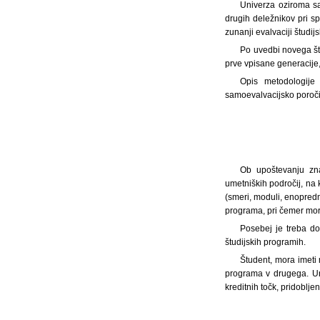
Univerza oziroma sa
drugih deležnikov pri s
zunanji evalvaciji študi
Po uvedbi novega št
prve vpisane generacij
Opis metodologije 
samoevalvacijsko poroči
Ob upoštevanju zna
umetniških področij, na 
(smeri, moduli, enopredm
programa, pri čemer mora
Posebej je treba dol
študijskih programih.
Študent, mora imeti 
programa v drugega. Un
kreditnih točk, pridoblje