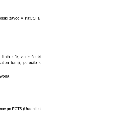
lski zavod v statutu ali
itnih točk, visokošolski
ation form), poročilo o
zavoda.
amov po ECTS (Uradni list