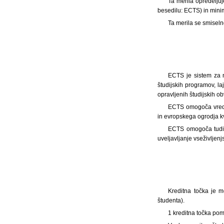
Ta merila opredelju
besedilu: ECTS) in minima
Ta merila se smiseln
ECTS je sistem za n
študijskih programov, la
opravljenih študijskih ob
ECTS omogoča vredno
in evropskega ogrodja kva
ECTS omogoča tudi p
uveljavljanje vseživljen
Kreditna točka je m
študenta).
1 kreditna točka pom