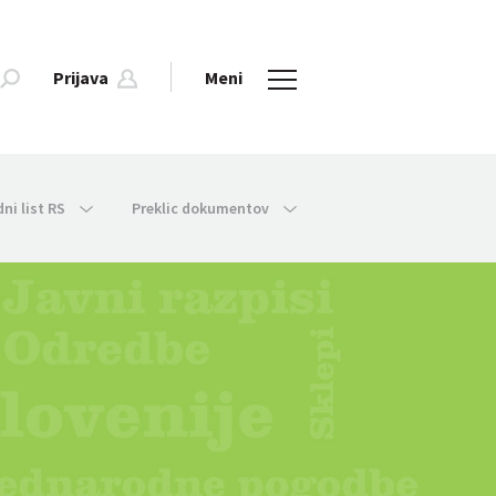
Prijava
Meni
dni list RS
Preklic dokumentov