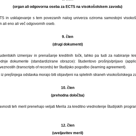
(organ ali odgovorna oseba za ECTS na visokošolskem zavodu)
TS in usklajevanje s tem povezanih nalog univerza oziroma samostojni visokošo
 ali eno ali več odgovornih oseb.
9. člen
(drugi dokumenti)
udentskih izmenjav in prenašanje kreditnih točk, lahko pa tudi za nabiranje kred
dnje dokumente (standardizirane obrazce): študentovo prošnjo/prijavo (applic
veznostih (transcripts of records) ter študijsko pogodbo (learning agreement).
z prejšnjega odstavka morajo biti objavljeni na spletnih straneh visokošolskega 
10. člen
(prehodna določba)
vnosti teh meril prenehajo veljati Merila za kreditno vrednotenje študijskih progr
12. člen
(uveljavitev meril)