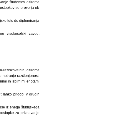
ovanje študentov oziroma
postopkov se preverja ob
sko leto do diplomiranja
me visokošolski zavod,
o-raziskovalnih oziroma
e notranje razčlenjenosti
nimi in izbirnimi enotami
nt lahko pridobi v drugih
nese iz enega študijskega
postopke za priznavanje