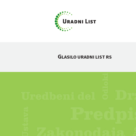
G
LASILO URADNI LIST RS