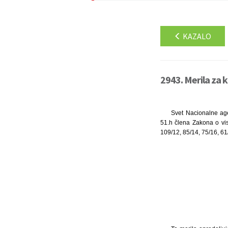
KAZALO
2943. Merila za 
Svet Nacionalne age
51.h člena Zakona o vi
109/12, 85/14, 75/16, 61