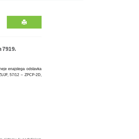
n 7919.
ineje enajstega odstavka
 ZUJF, 57/12 – ZPCP-2D,