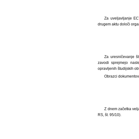
Za uveljavljanje EC
drugem aktu določi organ
Za uresničevanje št
zavodi sprejmejo nasle
opravljenih študijskih ob
Obrazci dokumentov i
Z dnem začetka velja
RS, št. 95/10).