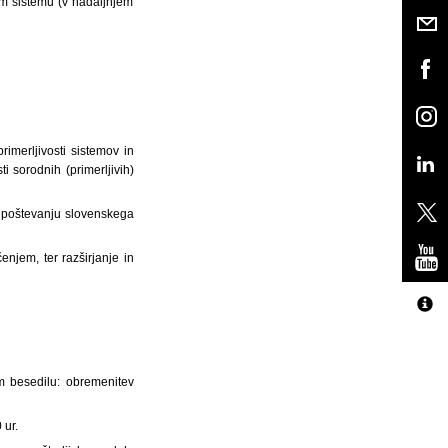
em sistemu (v nadaljnjem
imerljivosti sistemov in
i sorodnih (primerljivih)
 upoštevanju slovenskega
njem, ter razširjanje in
em besedilu: obremenitev
 ur.