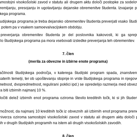
mostojni visokošolski zavod v statutu ali drugem aktu določi postopke za sodel
premljanju, presojanju in ugotavljanju dejanske obremenitve študenta. Izvajanje 
jskega programa.
udijskega programa je treba dejansko obremenitev študenta preverjati vsako študij
e, potem pa v vsakem samoevalvacijskem obdobju.
preverjanja obremenitev študenta je del poslovnika kakovosti, ki ga sprej
lo študijskega programa pa mora vsebovati izsledke preverjanja teh obremenitev.
7. člen
(merila za obvezne in izbirne enote programa)
čilnosti študijskega področja, v katerega študijski program spada, znanstven
katerih temelji, ter ob upoštevanju stopnje in vrste študijskega programa in njegov
etnost, dvopredmetnost, regulirani poklici ipd.) se opredelijo razmerja med obvez
 biti izbirnih najmanj 10 %.
očiti delež izbirnih enot programa oziroma število kreditnih točk, ki si jih štude
možnost, da najmanj 10 kreditnih točk iz obveznih ali izbirnih enot programa pre
iverza oziroma samostojni visokošolski zavod v statutu ali drugem aktu določi 
nih v drugih študijskih programih na istem ali drugih visokošolskih zavodih.
8. člen