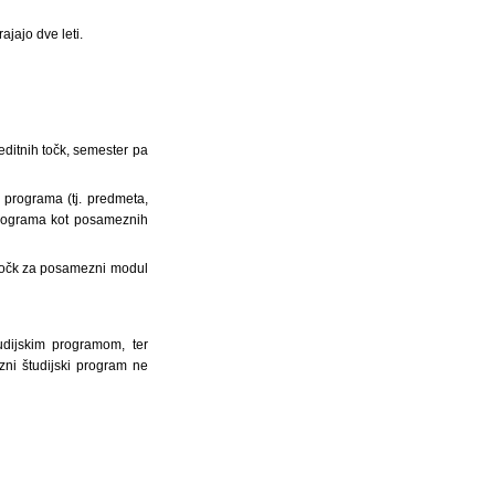
ajajo dve leti.
editnih točk, semester pa
 programa (tj. predmeta,
 programa kot posameznih
h točk za posamezni modul
udijskim programom, ter
zni študijski program ne