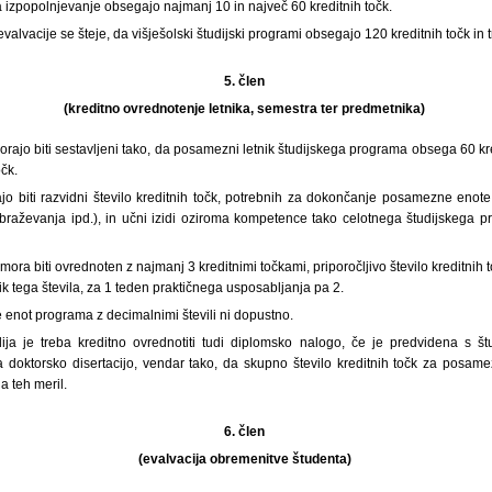
a izpopolnjevanje obsegajo najmanj 10 in največ 60 kreditnih točk.
alvacije se šteje, da višješolski študijski programi obsegajo 120 kreditnih točk in tr
5. člen
(kreditno ovrednotenje letnika, semestra ter predmetnika)
orajo biti sestavljeni tako, da posamezni letnik študijskega programa obsega 60 kr
čk.
jo biti razvidni število kreditnih točk, potrebnih za dokončanje posamezne enote
braževanja ipd.), in učni izidi oziroma kompetence tako celotnega študijskega
ra biti ovrednoten z najmanj 3 kreditnimi točkami, priporočljivo število kreditni
ik tega števila, za 1 teden praktičnega usposabljanja pa 2.
 enot programa z decimalnimi števili ni dopustno.
ja je treba kreditno ovrednotiti tudi diplomsko nalogo, če je predvidena s št
 doktorsko disertacijo, vendar tako, da skupno število kreditnih točk za posame
a teh meril.
6. člen
(evalvacija obremenitve študenta)