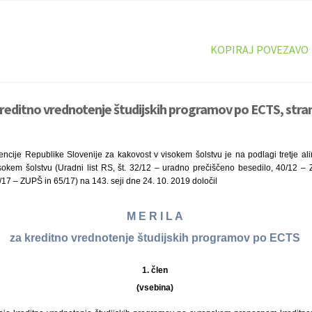
KOPIRAJ POVEZAVO
kreditno vrednotenje študijskih programov po ECTS, stra
ncije Republike Slovenije za kakovost v visokem šolstvu je na podlagi tretje al
sokem šolstvu (Uradni list RS, št. 32/12 – uradno prečiščeno besedilo, 40/12 –
/17 – ZUPŠ in 65/17) na 143. seji dne 24. 10. 2019 določil
M E R I L A
za kreditno vrednotenje študijskih programov po ECTS
1. člen
(vsebina)