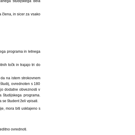
ranega študijskega dela
a člena, in sicer za vsako
skega programa in letnega
nih točk in trajajo tri do
o, da na istem strokovnem
 študij, ovrednoten s 180
vijo dodatne obveznosti v
a študijskega programa.
e študent želi vpisati.
je, mora biti usklajeno s
editno ovrednoti.