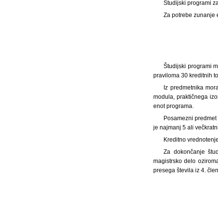
Študijski programi z
Za potrebe zunanje ev
Študijski programi m
praviloma 30 kreditnih to
Iz predmetnika mora
modula, praktičnega izo
enot programa.
Posamezni predmet mo
je najmanj 5 ali večkratn
Kreditno vrednotenje
Za dokončanje študi
magistrsko delo oziroma
presega števila iz 4. člen