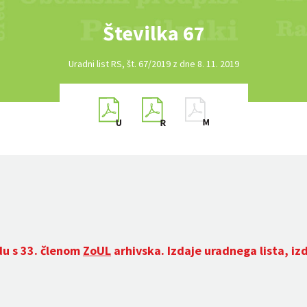
Številka 67
Uradni list RS, št. 67/2019 z dne 8. 11. 2019
du s 33. členom
ZoUL
arhivska. Izdaje uradnega lista, iz