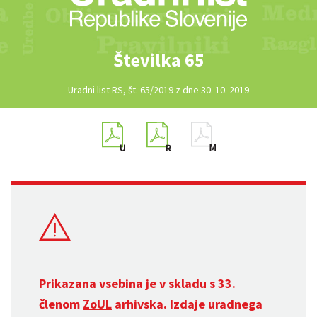
Številka 65
Uradni list RS, št. 65/2019 z dne 30. 10. 2019
Prikazana vsebina je v skladu s 33.
členom
ZoUL
arhivska. Izdaje uradnega