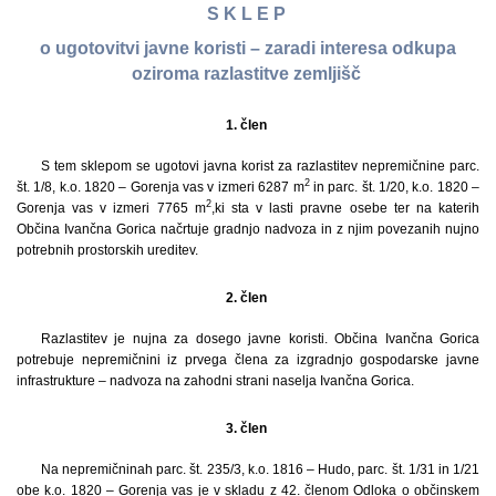
S K L E P
o ugotovitvi javne koristi – zaradi interesa odkupa
oziroma razlastitve zemljišč
1. člen
S tem sklepom se ugotovi javna korist za razlastitev nepremičnine parc.
2
št. 1/8, k.o. 1820 – Gorenja vas v izmeri 6287 m
in parc. št. 1/20, k.o. 1820 –
2
Gorenja vas v izmeri 7765 m
,
ki sta v lasti pravne osebe ter na katerih
Občina Ivančna Gorica načrtuje gradnjo nadvoza in z njim povezanih nujno
potrebnih prostorskih ureditev.
2. člen
Razlastitev je nujna za dosego javne koristi. Občina Ivančna Gorica
potrebuje nepremičnini iz prvega člena za izgradnjo gospodarske javne
infrastrukture – nadvoza na zahodni strani naselja Ivančna Gorica.
3. člen
Na nepremičninah parc. št. 235/3, k.o. 1816 – Hudo, parc. št. 1/31 in 1/21
obe k.o. 1820 – Gorenja vas je v skladu z 42. členom Odloka o občinskem