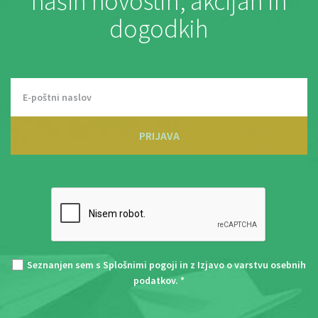
naših novostih, akcijah in
dogodkih
PRIJAVA
Seznanjen sem s
Splošnimi pogoji
in z
Izjavo o varstvu osebnih
podatkov
. *