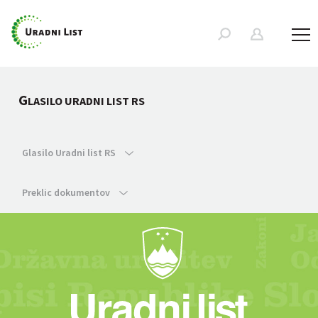
G
LASILO URADNI LIST RS
Glasilo Uradni list RS
Preklic dokumentov