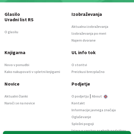
Glasilo
Izobraževanja
Uradni list RS
Aktualna izobraževanja
O glasilu
Izobraževanja po meri
Najem dvorane
Knjigarna
UL info tok
Novo v ponudbi
O storitvi
Kako nakupovati v spletni knjigarni
Preizkusi brezplačno
Novice
Podjetje
|
Aktualni članki
O podjetju
About
Naroči se na novice
Kontakt
Informacije javnega značaja
Oglaševanje
Splošni pogoji
Izjava o varstvu osebnih podatkov