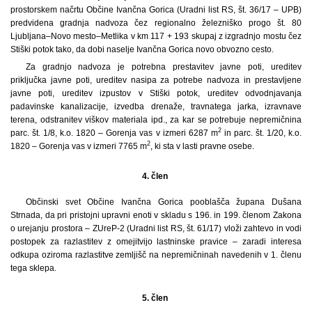
prostorskem načrtu Občine Ivančna Gorica (Uradni list RS, št. 36/17 – UPB)
predvidena gradnja nadvoza čez regionalno železniško progo št. 80
Ljubljana–Novo mesto–Metlika v km 117 + 193 skupaj z izgradnjo mostu čez
Stiški potok tako, da dobi naselje Ivančna Gorica novo obvozno cesto.
Za gradnjo nadvoza je potrebna prestavitev javne poti, ureditev
priključka javne poti, ureditev nasipa za potrebe nadvoza in prestavljene
javne poti, ureditev izpustov v Stiški potok, ureditev odvodnjavanja
padavinske kanalizacije, izvedba drenaže, travnatega jarka, izravnave
terena, odstranitev viškov materiala ipd., za kar se potrebuje nepremičnina
2
parc. št. 1/8, k.o. 1820 – Gorenja vas v izmeri 6287 m
in parc. št. 1/20, k.o.
2
1820 – Gorenja vas v izmeri 7765 m
, ki sta v lasti pravne osebe.
4. člen
Občinski svet Občine Ivančna Gorica pooblašča župana Dušana
Strnada, da pri pristojni upravni enoti v skladu s 196. in 199. členom Zakona
o urejanju prostora – ZUreP-2 (Uradni list RS, št. 61/17) vloži zahtevo in vodi
postopek za razlastitev z omejitvijo lastninske pravice – zaradi interesa
odkupa oziroma razlastitve zemljišč na nepremičninah navedenih v 1. členu
tega sklepa.
5. člen