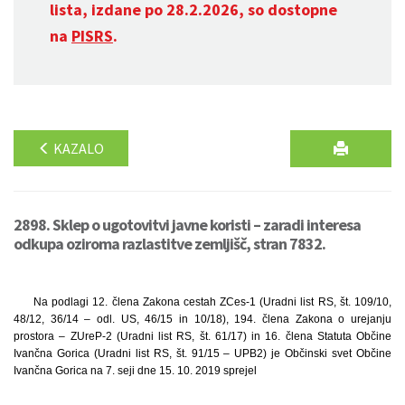
lista, izdane po 28.2.2026, so dostopne
na
PISRS
.
KAZALO
2898. Sklep o ugotovitvi javne koristi – zaradi interesa
odkupa oziroma razlastitve zemljišč, stran 7832.
Na podlagi 12. člena Zakona cestah ZCes-1 (Uradni list RS, št. 109/10,
48/12, 36/14 – odl. US, 46/15 in 10/18), 194. člena Zakona o urejanju
prostora – ZUreP-2 (Uradni list RS, št. 61/17) in 16. člena Statuta Občine
Ivančna Gorica (Uradni list RS, št. 91/15 – UPB2) je Občinski svet Občine
Ivančna Gorica na 7. seji dne 15. 10. 2019 sprejel