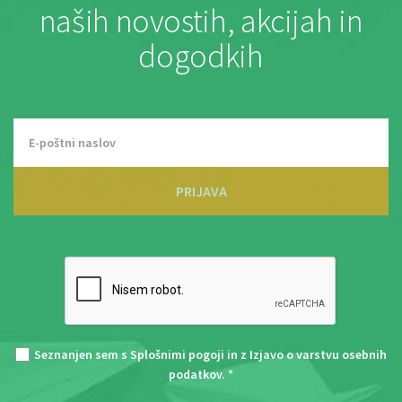
naših novostih, akcijah in
dogodkih
PRIJAVA
Seznanjen sem s
Splošnimi pogoji
in z
Izjavo o varstvu osebnih
podatkov
. *