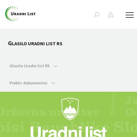
G
LASILO URADNI LIST RS
Glasilo Uradni list RS
Preklic dokumentov