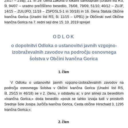
25/17 – ZVaj), 21. in 29. člena Zakona o lokalni samoupravi (Uradni list RS,
št. 94/07 – uradno prečiščeno besedilo, 76/08, 79/09, 51/10, 40/12 – ZUJF,
14/15 – ZUUJFO, 11/18 – ZSPDSLS-1 in 30/18) in 16. člena Statuta Občine
Ivančna Gorica (Uradni list RS, št. 11/15 – UPB1) je Občinski svet Občine
Ivančna Gorica na 7. redni seji dne 15. 10. 2019 sprejel
O D L O K
o dopolnitvi Odloka o ustanovitvi javnih vzgojno-
izobraževalnih zavodov na področju osnovnega
šolstva v Občini Ivančna Gorica
1. člen
V Odloku o ustanovitvi javnih vzgojno-izobraževalnih zavodov na
področju osnovnega šolstva v Občini Ivančna Gorica (Uradni list RS,
št. 25/15 in 46/18) se v 2. členu, v odstavku a/, v prvi alineji za besedilom
»Ivančna Gorica,« doda besedilo »pouk se lahko izvaja tudi v prostorih
Srednje šole Josipa Jurčiča Ivančna Gorica, Cesta občine Hirschaid 3, 1295
Ivančna Gorica,«.
2. člen