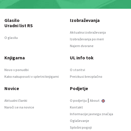
Glasilo
Izobraževanja
Uradni list RS
Aktualna izobraževanja
O glasilu
Izobraževanja po meri
Najem dvorane
Knjigarna
UL info tok
Novo v ponudbi
O storitvi
Kako nakupovati v spletni knjigarni
Preizkusi brezplačno
Novice
Podjetje
|
Aktualni članki
O podjetju
About
Naroči se na novice
Kontakt
Informacije javnega značaja
Oglaševanje
Splošni pogoji