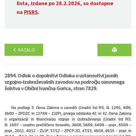
lista, izdane po 28.2.2026, so dostopne
na
PISRS
.
KAZALO
2894. Odlok o dopolnitvi Odloka o ustanovitvi javnih
vzgojno-izobraževalnih zavodov na področju osnovnega
šolstva v Občini Ivančna Gorica, stran 7829.
Na podlagi 3. člena Zakona o zavodih (Uradni list RS, št. 12/91, 8/96,
36/00 – ZPDZC in 127/06 – ZJZP), prvega odstavka 40. in 42. člena Zakona
o organizaciji in financiranju vzgoje in izobraževanja (Uradni list RS,
št. 16/07 – uradno prečiščeno besedilo, 36/08, 58/09, 64/09 – popr., 65/09 –
popr., 20/11, 40/12 – ZUJF, 57/12 – ZPCP-2D, 47/15, 46/16, 49/16 – popr. in