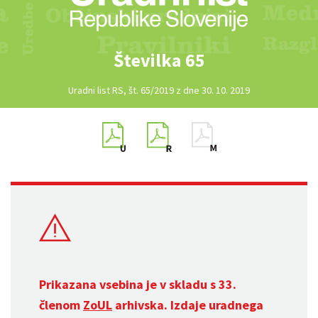
Številka 65
Uradni list RS, št. 65/2019 z dne 30. 10. 2019
Prikazana vsebina je v skladu s 33.
členom
ZoUL
arhivska. Izdaje uradnega