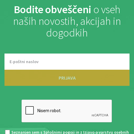
Bodite obveščeni
o vseh
naših novostih, akcijah in
dogodkih
PRIJAVA
Seznanjen sem s
Splošnimi pogoji
in z
Izjavo o varstvu osebnih