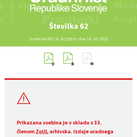
Številka 62
Uradni list RS, št. 62/2019 z dne 18. 10. 2019
Prikazana vsebina je v skladu s 33.
členom
ZoUL
arhivska. Izdaje uradnega