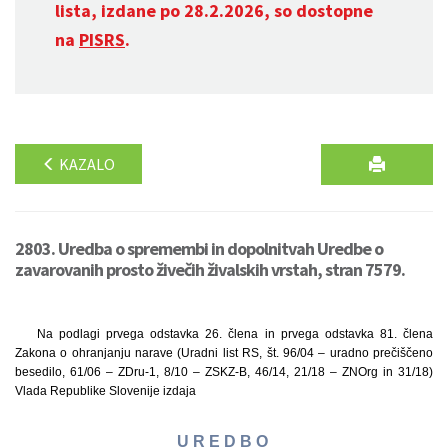
lista, izdane po 28.2.2026, so dostopne
na
PISRS
.
KAZALO
2803. Uredba o spremembi in dopolnitvah Uredbe o
zavarovanih prosto živečih živalskih vrstah, stran 7579.
Na podlagi prvega odstavka 26. člena in prvega odstavka 81. člena
Zakona o ohranjanju narave (Uradni list RS, št. 96/04 – uradno prečiščeno
besedilo, 61/06 – ZDru-1, 8/10 – ZSKZ-B, 46/14, 21/18 – ZNOrg in 31/18)
Vlada Republike Slovenije izdaja
U R E D B O