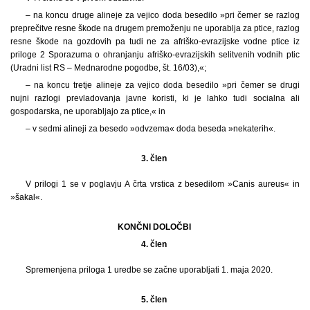
– na koncu druge alineje za vejico doda besedilo »pri čemer se razlog
preprečitve resne škode na drugem premoženju ne uporablja za ptice, razlog
resne škode na gozdovih pa tudi ne za afriško-evrazijske vodne ptice iz
priloge 2 Sporazuma o ohranjanju afriško-evrazijskih selitvenih vodnih ptic
(Uradni list RS – Mednarodne pogodbe, št. 16/03),«;
– na koncu tretje alineje za vejico doda besedilo »pri čemer se drugi
nujni razlogi prevladovanja javne koristi, ki je lahko tudi socialna ali
gospodarska, ne uporabljajo za ptice,« in
– v sedmi alineji za besedo »odvzema« doda beseda »nekaterih«.
3. člen
V prilogi 1 se v poglavju A črta vrstica z besedilom »Canis aureus« in
»šakal«.
KONČNI DOLOČBI
4. člen
Spremenjena priloga 1 uredbe se začne uporabljati 1. maja 2020.
5. člen