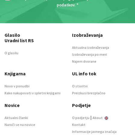
podatkov
. *
Glasilo
Izobraževanja
Uradni list RS
Aktualna izobraževanja
O glasilu
Izobraževanja po meri
Najem dvorane
Knjigarna
UL info tok
Novo v ponudbi
O storitvi
Kako nakupovati v spletni knjigarni
Preizkusi brezplačno
Novice
Podjetje
|
Aktualni članki
O podjetju
About
Naroči se na novice
Kontakt
Informacije javnega značaja