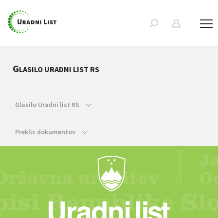
G
LASILO URADNI LIST RS
Glasilo Uradni list RS
Preklic dokumentov