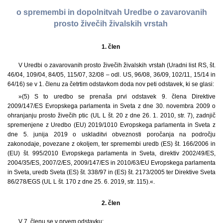
o spremembi in dopolnitvah Uredbe o zavarovanih
prosto živečih živalskih vrstah
1. člen
V Uredbi o zavarovanih prosto živečih živalskih vrstah (Uradni list RS, št.
46/04, 109/04, 84/05, 115/07, 32/08 – odl. US, 96/08, 36/09, 102/11, 15/14 in
64/16) se v 1. členu za četrtim odstavkom doda nov peti odstavek, ki se glasi:
»(5) S to uredbo se prenaša prvi odstavek 9. člena Direktive
2009/147/ES Evropskega parlamenta in Sveta z dne 30. novembra 2009 o
ohranjanju prosto živečih ptic (UL L št. 20 z dne 26. 1. 2010, str. 7), zadnjič
spremenjene z Uredbo (EU) 2019/1010 Evropskega parlamenta in Sveta z
dne 5. junija 2019 o uskladitvi obveznosti poročanja na področju
zakonodaje, povezane z okoljem, ter spremembi uredb (ES) št. 166/2006 in
(EU) št. 995/2010 Evropskega parlamenta in Sveta, direktiv 2002/49/ES,
2004/35/ES, 2007/2/ES, 2009/147/ES in 2010/63/EU Evropskega parlamenta
in Sveta, uredb Sveta (ES) št. 338/97 in (ES) št. 2173/2005 ter Direktive Sveta
86/278/EGS (UL L št. 170 z dne 25. 6. 2019, str. 115).«.
2. člen
V 7. členu se v prvem odstavku: