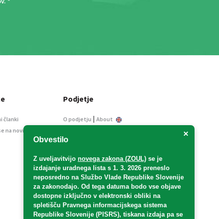
ov
. *
ce
Podjetje
|
i članki
O podjetju
About
se na novice
Kontakt
×
Obvestilo
Informacije javnega
značaja
Z uveljavitvijo
novega zakona (ZOUL)
se je
Oglaševanje
izdajanje uradnega lista s 1. 3. 2026 preneslo
Splošni pogoji
neposredno
na Službo Vlade Republike Slovenije
Izjava o varstvu osebnih
za zakonodajo
. Od tega datuma bodo vse objave
podatkov
dostopne izključno v elektronski obliki na
spletišču Pravnega informacijskega sistema
E-dražbe
Republike Slovenije (PISRS), tiskana izdaja pa se