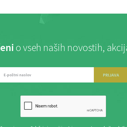
eni
o vseh naših novostih, akci
PRIJAVA