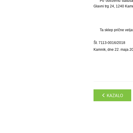
Po odvzemu statusa 
Glavni trg 24, 1240 Kam
Ta sklep prične velj
Št. 7113-0016/2018
Kamnik, dne 22. maja 2
KAZALO