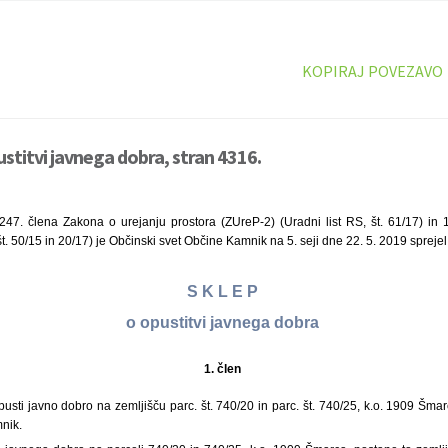
KOPIRAJ POVEZAVO
ustitvi javnega dobra, stran 4316.
247. člena Zakona o urejanju prostora (ZUreP-2) (Uradni list RS, št. 61/17) in 
t. 50/15 in 20/17) je Občinski svet Občine Kamnik na 5. seji dne 22. 5. 2019 sprejel
S K L E P
o opustitvi javnega dobra
1. člen
sti javno dobro na zemljišču parc. št. 740/20 in parc. št. 740/25, k.o. 1909 Šmar
mnik.