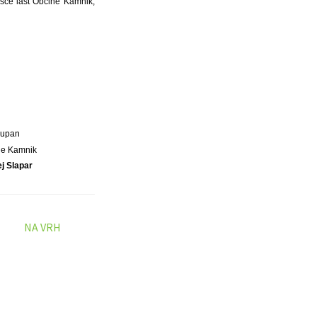
išče last Občine Kamnik,
Župan
ne Kamnik
j Slapar
NA VRH