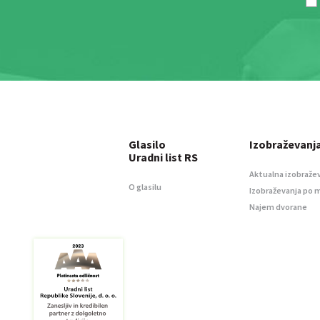
Glasilo
Izobraževanj
Uradni list RS
Aktualna izobraže
O glasilu
Izobraževanja po 
Najem dvorane