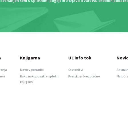
Seznanjen sem s
Splošnimi pogoji
in z
Izjavo o varstvu osebnih podatk
a
Knjigarna
UL info tok
Novi
vanja
Novo v ponudbi
O storitvi
Aktualn
meri
Kako nakupovati v spletni
Preizkusi brezplačno
Naroči 
knjigarni