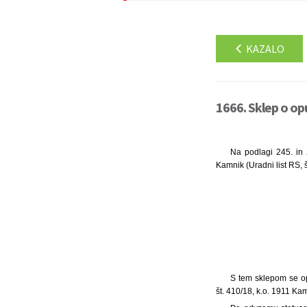
KAZALO
1666. Sklep o op
Na podlagi 245. in 
Kamnik (Uradni list RS, š
S tem sklepom se opu
št. 410/18, k.o. 1911 Ka