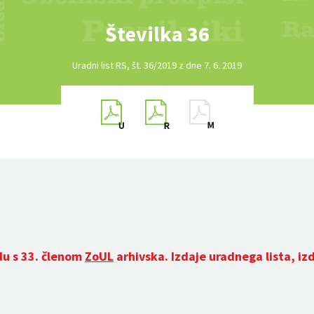
Številka 36
Uradni list RS, št. 36/2019 z dne 7. 6. 2019
du s 33. členom
ZoUL
arhivska. Izdaje uradnega lista, iz