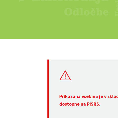
Prikazana vsebina je v skla
dostopne na
PISRS
.