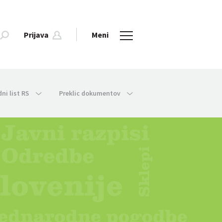
Prijava
Meni
dni list RS
Preklic dokumentov