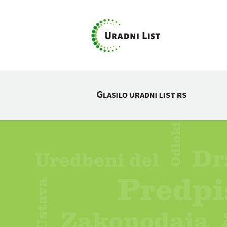
G
LASILO URADNI LIST RS