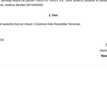
javnega dobra na parceli 740/20 in 740/25, k.o. 1909 Šmarca, postane to zemlj
nik, matična številka 5874483000.
2. člen
ati naslednji dan po objavi v Uradnem listu Republike Slovenije.
019
Obči
Mate