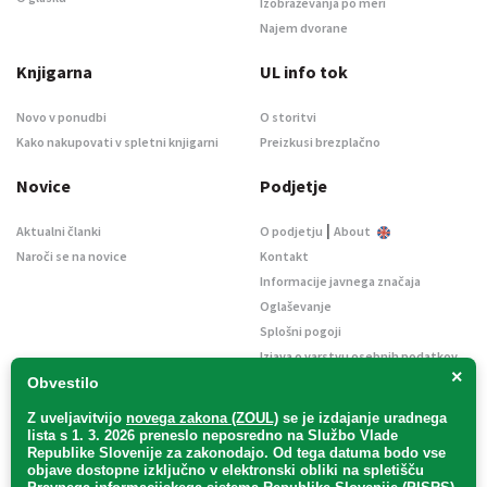
Izobraževanja po meri
Najem dvorane
Knjigarna
UL info tok
Novo v ponudbi
O storitvi
Kako nakupovati v spletni knjigarni
Preizkusi brezplačno
Novice
Podjetje
|
Aktualni članki
O podjetju
About
Naroči se na novice
Kontakt
Informacije javnega značaja
Oglaševanje
Splošni pogoji
Izjava o varstvu osebnih podatkov
×
E-dražbe
Obvestilo
Z uveljavitvijo
novega zakona (ZOUL)
se je
izdajanje uradnega
lista s 1. 3. 2026 preneslo
neposredno
na Službo Vlade
Republike Slovenije za zakonodajo
. Od tega datuma bodo vse
objave dostopne izključno v elektronski obliki na spletišču