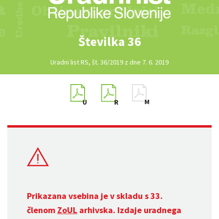
Številka 36
Uradni list RS, št. 36/2019 z dne 7. 6. 2019
Prikazana vsebina je v skladu s 33.
členom
ZoUL
arhivska. Izdaje uradnega