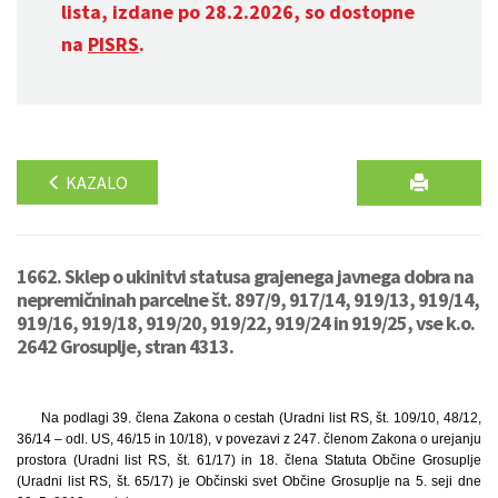
lista, izdane po 28.2.2026, so dostopne
na
PISRS
.
KAZALO
1662. Sklep o ukinitvi statusa grajenega javnega dobra na
nepremičninah parcelne št. 897/9, 917/14, 919/13, 919/14,
919/16, 919/18, 919/20, 919/22, 919/24 in 919/25, vse k.o.
2642 Grosuplje, stran 4313.
Na podlagi 39. člena Zakona o cestah (Uradni list RS, št. 109/10, 48/12,
36/14 – odl. US, 46/15 in 10/18), v povezavi z 247. členom Zakona o urejanju
prostora (Uradni list RS, št. 61/17) in 18. člena Statuta Občine Grosuplje
(Uradni list RS, št. 65/17) je Občinski svet Občine Grosuplje na 5. seji dne