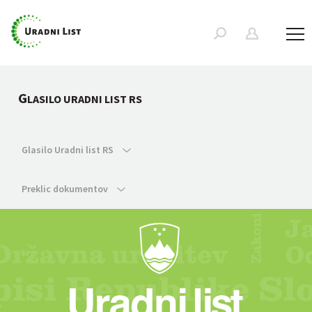
G
LASILO URADNI LIST RS
Glasilo Uradni list RS
Preklic dokumentov