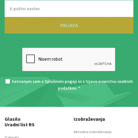
PRIJAVA
Seznanjen sem s
Splošnimi pogoji
in z
Izjavo o varstvu osebnih
podatkov
. *
Glasilo
Izobraževanja
Uradni list RS
Aktualna izobraževanja
O glasilu