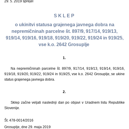
29. 5. 2019 sprejel
S K L E P
o ukinitvi statusa grajenega javnega dobra na
nepremičninah parcelne št. 897/9, 917/14, 919/13,
919/14, 919/16, 919/18, 919/20, 919/22, 919/24 in 919/25,
vse k.o. 2642 Grosuplje
1.
Na nepremičninah parcelne št. 897/9, 917/14, 919/13, 919/14, 919/16,
919/18, 919/20, 919/22, 919/24 in 919/25, vse k.o. 2642 Grosuplje, se ukine
status grajenega javnega dobra.
2.
Sklep začne veljati naslednji dan po objavi v Uradnem listu Republike
Slovenije.
Št. 478-0014/2016
Grosuplje, dne 29. maja 2019