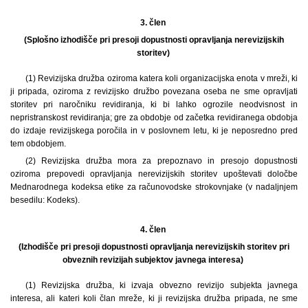
3. člen
(Splošno izhodišče pri presoji dopustnosti opravljanja nerevizijskih
storitev)
(1) Revizijska družba oziroma katera koli organizacijska enota v mreži, ki
ji pripada, oziroma z revizijsko družbo povezana oseba ne sme opravljati
storitev pri naročniku revidiranja, ki bi lahko ogrozile neodvisnost in
nepristranskost revidiranja; gre za obdobje od začetka revidiranega obdobja
do izdaje revizijskega poročila in v poslovnem letu, ki je neposredno pred
tem obdobjem.
(2) Revizijska družba mora za prepoznavo in presojo dopustnosti
oziroma prepovedi opravljanja nerevizijskih storitev upoštevati določbe
Mednarodnega kodeksa etike za računovodske strokovnjake (v nadaljnjem
besedilu: Kodeks).
4. člen
(Izhodišče pri presoji dopustnosti opravljanja nerevizijskih storitev pri
obveznih revizijah subjektov javnega interesa)
(1) Revizijska družba, ki izvaja obvezno revizijo subjekta javnega
interesa, ali kateri koli član mreže, ki ji revizijska družba pripada, ne sme