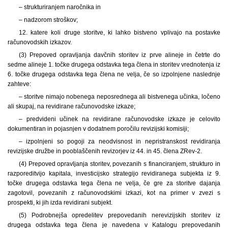
– strukturiranjem naročnika in
– nadzorom stroškov;
12. katere koli druge storitve, ki lahko bistveno vplivajo na postavke
računovodskih izkazov.
(3) Prepoved opravljanja davčnih storitev iz prve alineje in četrte do
sedme alineje 1. točke drugega odstavka tega člena in storitev vrednotenja iz
6. točke drugega odstavka tega člena ne velja, če so izpolnjene naslednje
zahteve:
– storitve nimajo nobenega neposrednega ali bistvenega učinka, ločeno
ali skupaj, na revidirane računovodske izkaze;
– predvideni učinek na revidirane računovodske izkaze je celovito
dokumentiran in pojasnjen v dodatnem poročilu revizijski komisiji;
– izpolnjeni so pogoji za neodvisnost in nepristranskost revidiranja
revizijske družbe in pooblaščenih revizorjev iz 44. in 45. člena ZRev-2.
(4) Prepoved opravljanja storitev, povezanih s financiranjem, strukturo in
razporeditvijo kapitala, investicijsko strategijo revidiranega subjekta iz 9.
točke drugega odstavka tega člena ne velja, če gre za storitve dajanja
zagotovil, povezanih z računovodskimi izkazi, kot na primer v zvezi s
prospekti, ki jih izda revidirani subjekt.
(5) Podrobnejša opredelitev prepovedanih nerevizijskih storitev iz
drugega odstavka tega člena je navedena v Katalogu prepovedanih