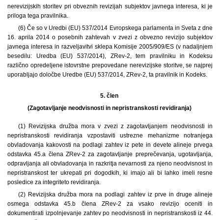
nerevizijskih storitev pri obveznih revizijah subjektov javnega interesa, ki je
priloga tega pravilnika.
(6) Če so v Uredbi (EU) 537/2014 Evropskega parlamenta in Sveta z dne
16. aprila 2014 o posebnih zahtevah v zvezi z obvezno revizijo subjektov
javnega interesa in razveljavitvi sklepa Komisije 2005/909/ES (v nadaljnjem
besedilu: Uredba (EU) 537/2014), ZRev-2, tem pravilniku in Kodeksu
različno opredeljene istovrstne prepovedane nerevizijske storitve, se najprej
uporabljajo določbe Uredbe (EU) 537/2014, ZRev-2, ta pravilnik in Kodeks.
5. člen
(Zagotavljanje neodvisnosti in nepristranskosti revidiranja)
(1) Revizijska družba mora v zvezi z zagotavljanjem neodvisnosti in
nepristranskosti revidiranja vzpostaviti ustrezne mehanizme notranjega
obvladovanja kakovosti na podlagi zahtev iz pete in devete alineje prvega
odstavka 45.a člena ZRev-2 za zagotavljanje preprečevanja, ugotavljanja,
odpravljanja ali obvladovanja in razkritja nevarnosti za njeno neodvisnost in
nepristranskost ter ukrepati pri dogodkih, ki imajo ali bi lahko imeli resne
posledice za integriteto revidiranja.
(2) Revizijska družba mora na podlagi zahtev iz prve in druge alineje
osmega odstavka 45.b člena ZRev-2 za vsako revizijo oceniti in
dokumentirati izpolnjevanje zahtev po neodvisnosti in nepristranskosti iz 44.