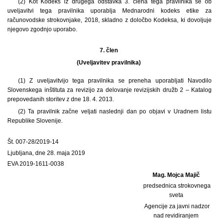
(2) Kot Kodeks iz drugega odstavka 3. člena tega pravilnika se ob
uveljavitvi tega pravilnika uporablja Mednarodni kodeks etike za
računovodske strokovnjake, 2018, skladno z določbo Kodeksa, ki dovoljuje
njegovo zgodnjo uporabo.
7. člen
(Uveljavitev pravilnika)
(1) Z uveljavitvijo tega pravilnika se preneha uporabljati Navodilo
Slovenskega inštituta za revizijo za delovanje revizijskih družb 2 – Katalog
prepovedanih storitev z dne 18. 4. 2013.
(2) Ta pravilnik začne veljati naslednji dan po objavi v Uradnem listu
Republike Slovenije.
Št. 007-28/2019-14
Ljubljana, dne 28. maja 2019
EVA 2019-1611-0038
Mag. Mojca Majič
predsednica strokovnega
sveta
Agencije za javni nadzor
nad revidiranjem