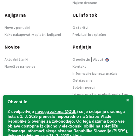
Najem dvorane
Knjigarna
UL info tok
Novo v ponudbi
O storitvi
Kako nakupovati v spletni knjigarni
Preizkusi brezplačno
Novice
Podjetje
|
Aktualni članki
O podjetju
About
Naroči se na novice
Kontakt
Informacije javnega značaja
Oglaševanje
Splošni pogoji
Izjava o varstvu osebnih podatkov
×
E-dražbe
Obvestilo
Z uveljavitvijo
novega zakona (ZOUL)
se je
izdajanje uradnega
lista s 1. 3. 2026 preneslo
neposredno
na Službo Vlade
Republike Slovenije za zakonodajo
. Od tega datuma bodo vse
objave dostopne izključno v elektronski obliki na spletišču
Pravnega informacijskega sistema Republike Slovenije (PISRS),
Uradni list d. o. o. – v likvidaciji / Vse pravice pridržane.
tiskana izdaja pa se z 28. 2. 2026 ukinja.