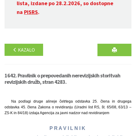
lista, izdane po 28.2.2026, so dostopne
na
PISRS
.
KAZALO
1642. Pravilnik o prepovedanih nerevizijskih storitvah
revizijskih družb, stran 4283.
Na podlagi druge alineje četrtega odstavka 25. člena in drugega
odstavka 45. člena Zakona o revidiranju (Uradni list RS, št. 65/08, 63/13 –
ZS-K in 84/18) izdaja Agencija za javni nadzor nad revidiranjem
P R A V I L N I K