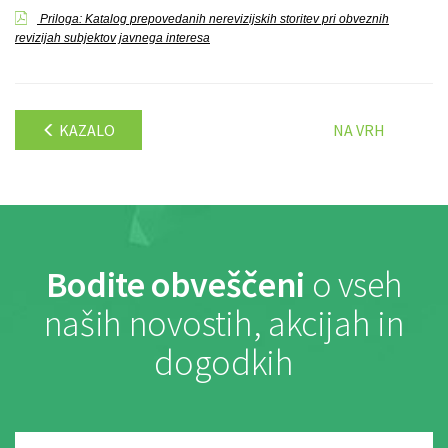
Priloga: Katalog prepovedanih nerevizijskih storitev pri obveznih
revizijah subjektov javnega interesa
KAZALO
NA VRH
Bodite obveščeni
o vseh
naših novostih, akcijah in
dogodkih