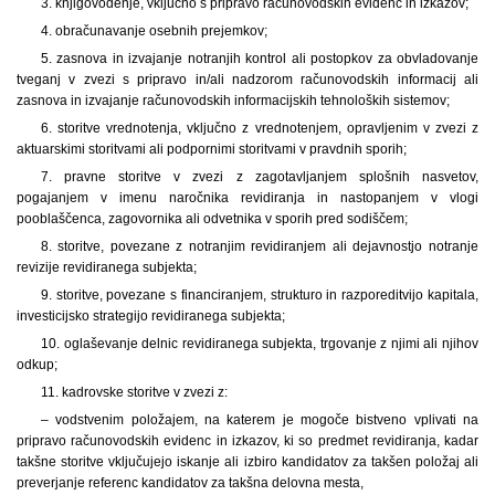
3. knjigovodenje, vključno s pripravo računovodskih evidenc in izkazov;
4. obračunavanje osebnih prejemkov;
5. zasnova in izvajanje notranjih kontrol ali postopkov za obvladovanje
tveganj v zvezi s pripravo in/ali nadzorom računovodskih informacij ali
zasnova in izvajanje računovodskih informacijskih tehnoloških sistemov;
6. storitve vrednotenja, vključno z vrednotenjem, opravljenim v zvezi z
aktuarskimi storitvami ali podpornimi storitvami v pravdnih sporih;
7. pravne storitve v zvezi z zagotavljanjem splošnih nasvetov,
pogajanjem v imenu naročnika revidiranja in nastopanjem v vlogi
pooblaščenca, zagovornika ali odvetnika v sporih pred sodiščem;
8. storitve, povezane z notranjim revidiranjem ali dejavnostjo notranje
revizije revidiranega subjekta;
9. storitve, povezane s financiranjem, strukturo in razporeditvijo kapitala,
investicijsko strategijo revidiranega subjekta;
10. oglaševanje delnic revidiranega subjekta, trgovanje z njimi ali njihov
odkup;
11. kadrovske storitve v zvezi z:
– vodstvenim položajem, na katerem je mogoče bistveno vplivati na
pripravo računovodskih evidenc in izkazov, ki so predmet revidiranja, kadar
takšne storitve vključujejo iskanje ali izbiro kandidatov za takšen položaj ali
preverjanje referenc kandidatov za takšna delovna mesta,