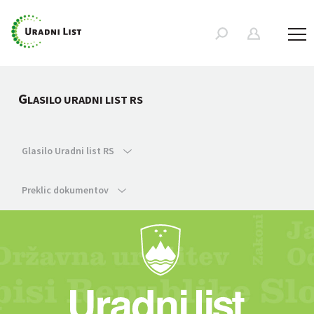
G
LASILO URADNI LIST RS
Glasilo Uradni list RS
Preklic dokumentov