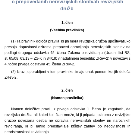
o prepovedanih nerevizijskih storitvah revizijskih
družb
1. člen
(Vsebina pravilnika)
(1) Ta pravilnik določa pravila, ki jih mora revizijska družba upoštevati, ko
presoja dopustnost oziroma prepoved opravljanja nerevizijskih storitev na
podlagi drugega odstavka 45. člena Zakona o revidiranju (Uradni list RS,
št. 65/08, 63/13 – ZS-K in 84/18; v nadaljnjem besedilu: ZRev-2) v povezavi s
4. točko prvega odstavka 45. člena ZRev-2.
(2) Izrazi, uporabljeni v tem pravilniku, imajo enak pomen, kot jih določa
ZRev-2.
2. člen
(Namen pravilnika)
Namen določitve pravil iz prvega odstavka 1. člena je zagotoviti, da
revizijska družba ali kateri koli član mreže, ki ji pripada, oziroma z revizijsko
družbo povezana oseba ne opravlja nerevizijskih storitev pri naročnikih
revidiranja, ki bi lahko predstavljale kršitev zahtev po neodvisnosti in
nepristranskosti revidiranja.