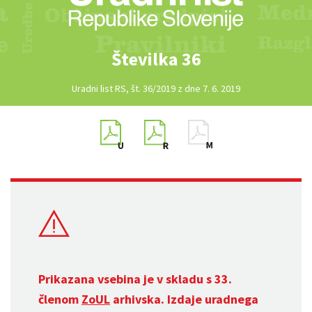
Številka 36
Uradni list RS, št. 36/2019 z dne 7. 6. 2019
Prikazana vsebina je v skladu s 33.
členom
ZoUL
arhivska. Izdaje uradnega