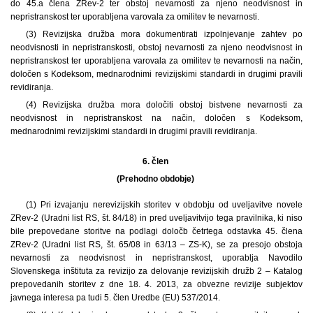
do 45.a člena ZRev-2 ter obstoj nevarnosti za njeno neodvisnost in
nepristranskost ter uporabljena varovala za omilitev te nevarnosti.
(3) Revizijska družba mora dokumentirati izpolnjevanje zahtev po
neodvisnosti in nepristranskosti, obstoj nevarnosti za njeno neodvisnost in
nepristranskost ter uporabljena varovala za omilitev te nevarnosti na način,
določen s Kodeksom, mednarodnimi revizijskimi standardi in drugimi pravili
revidiranja.
(4) Revizijska družba mora določiti obstoj bistvene nevarnosti za
neodvisnost in nepristranskost na način, določen s Kodeksom,
mednarodnimi revizijskimi standardi in drugimi pravili revidiranja.
6. člen
(Prehodno obdobje)
(1) Pri izvajanju nerevizijskih storitev v obdobju od uveljavitve novele
ZRev-2 (Uradni list RS, št. 84/18) in pred uveljavitvijo tega pravilnika, ki niso
bile prepovedane storitve na podlagi določb četrtega odstavka 45. člena
ZRev-2 (Uradni list RS, št. 65/08 in 63/13 – ZS-K), se za presojo obstoja
nevarnosti za neodvisnost in nepristranskost, uporablja Navodilo
Slovenskega inštituta za revizijo za delovanje revizijskih družb 2 – Katalog
prepovedanih storitev z dne 18. 4. 2013, za obvezne revizije subjektov
javnega interesa pa tudi 5. člen Uredbe (EU) 537/2014.