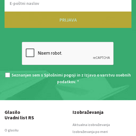
PRIJAVA
Seznanjen sem s
Splošnimi pogoji
in z
Izjavo o varstvu osebnih
podatkov
. *
Glasilo
Izobraževanja
Uradni list RS
Aktualna izobraževanja
O glasilu
Izobraževanja po meri