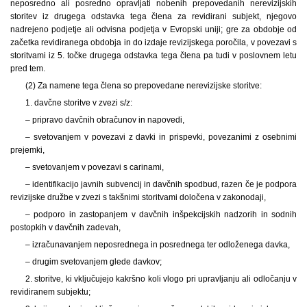
neposredno ali posredno opravljati nobenih prepovedanih nerevizijskih
storitev iz drugega odstavka tega člena za revidirani subjekt, njegovo
nadrejeno podjetje ali odvisna podjetja v Evropski uniji; gre za obdobje od
začetka revidiranega obdobja in do izdaje revizijskega poročila, v povezavi s
storitvami iz 5. točke drugega odstavka tega člena pa tudi v poslovnem letu
pred tem.
(2) Za namene tega člena so prepovedane nerevizijske storitve:
1. davčne storitve v zvezi s/z:
– pripravo davčnih obračunov in napovedi,
– svetovanjem v povezavi z davki in prispevki, povezanimi z osebnimi
prejemki,
– svetovanjem v povezavi s carinami,
– identifikacijo javnih subvencij in davčnih spodbud, razen če je podpora
revizijske družbe v zvezi s takšnimi storitvami določena v zakonodaji,
– podporo in zastopanjem v davčnih inšpekcijskih nadzorih in sodnih
postopkih v davčnih zadevah,
– izračunavanjem neposrednega in posrednega ter odloženega davka,
– drugim svetovanjem glede davkov;
2. storitve, ki vključujejo kakršno koli vlogo pri upravljanju ali odločanju v
revidiranem subjektu;