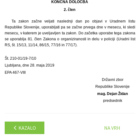
KONČNA DOLOČBA
2. člen
Ta zakon začne veljati naslednji dan po objavi v Uradnem listu
Republike Slovenije, uporabljati pa se začne prvega dne v mesecu, ki sledi
mesecu, v katerem je uveljavljen ta zakon. Do začetka uporabe tega zakona
se uporablja 81. člen Zakona o organiziranosti in delu v policiji (Uradni list
RS, št. 15/13, 11/14, 86/15, 77/16 in 77/17).
Št. 210-01/19-7/10
Ljubljana, dne 28. maja 2019
EPA 467-VIII
Državni zbor
Republike Slovenije
mag. Dejan Židan
predsednik
KAZALO
NA VRH