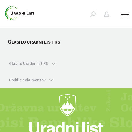
G
LASILO URADNI LIST RS
Glasilo Uradni list RS
Preklic dokumentov