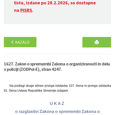
lista, izdane po 28.2.2026, so dostopne
na
PISRS
.
KAZALO
1627. Zakon o spremembi Zakona o organiziranosti in delu
v policiji (ZODPol-E), stran 4247.
Na podlagi druge alinee prvega odstavka 107. člena in prvega odstavka
91. člena Ustave Republike Slovenije izdajam
U K A Z
o razglasitvi Zakona o spremembi Zakona o