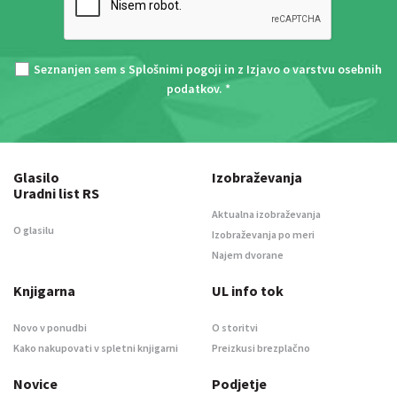
Seznanjen sem s
Splošnimi pogoji
in z
Izjavo o varstvu osebnih
podatkov
. *
Glasilo
Izobraževanja
Uradni list RS
Aktualna izobraževanja
O glasilu
Izobraževanja po meri
Najem dvorane
Knjigarna
UL info tok
Novo v ponudbi
O storitvi
Kako nakupovati v spletni knjigarni
Preizkusi brezplačno
Novice
Podjetje