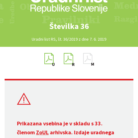
Številka 36
Uradni list RS, št. 36/2019 z dne 7. 6. 2019
Prikazana vsebina je v skladu s 33.
členom
ZoUL
arhivska. Izdaje uradnega