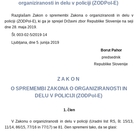
organiziranosti in delu v policiji (ZODPol-E)
Razglašam Zakon o spremembi Zakona o organiziranosti in delu v
policiji (ZODPol-E), ki ga je sprejel Državni zbor Republike Slovenije na seji
dne 28. maja 2019.
Št. 003-02-5/2019-14
Ljubljana, dne 5. junija 2019
Borut Pahor
predsednik
Republike Slovenije
Z A K O N
O SPREMEMBI ZAKONA O ORGANIZIRANOSTI IN
DELU V POLICIJI (ZODPol-E)
1.
člen
V Zakonu o organiziranosti in delu v policiji (Uradni list RS, št. 15/13,
11/14, 86/15, 77/16 in 77/17) se 81. člen spremeni tako, da se glasi: