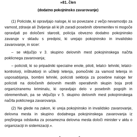
»81. člen
(dodatno pokojninsko zavarovanje)
(1) Policiste, ki opravljajo naloge, ki so povezane z večjo nevarnostjo za
varnost, zdravje ali življenje ali ki jih zaradi posebnih obremenitev ni mogoče
opravljati po določeni starosti, policija obvezno dodatno pokojninsko
zavaruje v skladu s predpisi, ki urejajo pokojninsko in invalidsko
zavarovanje, in sicer:
– se vključijo v 3. skupino delovnih mest pokojninskega načrta
poklicnega zavarovanja;
– policisti, ki so pripadniki specialne enote, piloti, letalci- tehniki, letalci-
kontrolorji, inštruktorji in učitelji letenja, pomočniki za varnost letenja in
usposabljanja, bombni tehniki, policisti sektorja za posebne naloge ter
policisti na določenih delovnih mestih operativnih skupin boja proti
organiziranemu kriminalu, ki opravljajo delo v posebnih pogojih in
obremenitvah, pa se vključijo v 5. skupino delovnih mest pokojninskega
načrta poklicnega zavarovanja.
(2) Ne glede na zakon, ki ureja pokojninsko in invalidsko zavarovanje,
delovna mesta in skupino dodatnega pokojninskega zavarovanja iz
prejšnjega odstavka za posamezna delovna mesta določi minister v aktu o
organizaciji in sistemizaciji.«.