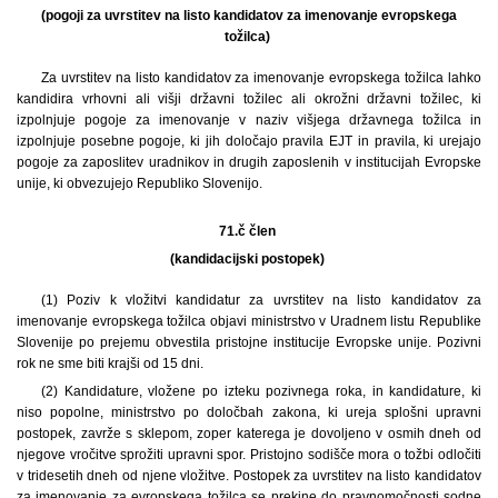
(pogoji za uvrstitev na listo kandidatov za imenovanje evropskega
tožilca)
Za uvrstitev na listo kandidatov za imenovanje evropskega tožilca lahko
kandidira vrhovni ali višji državni tožilec ali okrožni državni tožilec, ki
izpolnjuje pogoje za imenovanje v naziv višjega državnega tožilca in
izpolnjuje posebne pogoje, ki jih določajo pravila EJT in pravila, ki urejajo
pogoje za zaposlitev uradnikov in drugih zaposlenih v institucijah Evropske
unije, ki obvezujejo Republiko Slovenijo.
71.č člen
(kandidacijski postopek)
(1) Poziv k vložitvi kandidatur za uvrstitev na listo kandidatov za
imenovanje evropskega tožilca objavi ministrstvo v Uradnem listu Republike
Slovenije po prejemu obvestila pristojne institucije Evropske unije. Pozivni
rok ne sme biti krajši od 15 dni.
(2) Kandidature, vložene po izteku pozivnega roka, in kandidature, ki
niso popolne, ministrstvo po določbah zakona, ki ureja splošni upravni
postopek, zavrže s sklepom, zoper katerega je dovoljeno v osmih dneh od
njegove vročitve sprožiti upravni spor. Pristojno sodišče mora o tožbi odločiti
v tridesetih dneh od njene vložitve. Postopek za uvrstitev na listo kandidatov
za imenovanje za evropskega tožilca se prekine do pravnomočnosti sodne