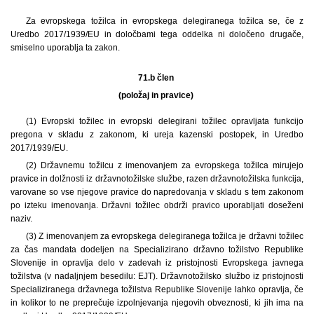
Za evropskega tožilca in evropskega delegiranega tožilca se, če z
Uredbo 2017/1939/EU in določbami tega oddelka ni določeno drugače,
smiselno uporablja ta zakon.
71.b člen
(položaj in pravice)
(1) Evropski tožilec in evropski delegirani tožilec opravljata funkcijo
pregona v skladu z zakonom, ki ureja kazenski postopek, in Uredbo
2017/1939/EU.
(2) Državnemu tožilcu z imenovanjem za evropskega tožilca mirujejo
pravice in dolžnosti iz državnotožilske službe, razen državnotožilska funkcija,
varovane so vse njegove pravice do napredovanja v skladu s tem zakonom
po izteku imenovanja. Državni tožilec obdrži pravico uporabljati doseženi
naziv.
(3) Z imenovanjem za evropskega delegiranega tožilca je državni tožilec
za čas mandata dodeljen na Specializirano državno tožilstvo Republike
Slovenije in opravlja delo v zadevah iz pristojnosti Evropskega javnega
tožilstva (v nadaljnjem besedilu: EJT). Državnotožilsko službo iz pristojnosti
Specializiranega državnega tožilstva Republike Slovenije lahko opravlja, če
in kolikor to ne preprečuje izpolnjevanja njegovih obveznosti, ki jih ima na