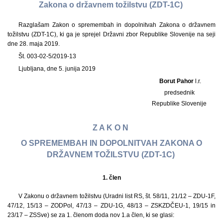
Zakona o državnem tožilstvu (ZDT-1C)
Razglašam Zakon o spremembah in dopolnitvah Zakona o državnem
tožilstvu (ZDT-1C), ki ga je sprejel Državni zbor Republike Slovenije na seji
dne 28. maja 2019.
Št. 003-02-5/2019-13
Ljubljana, dne 5. junija 2019
Borut Pahor
l.r.
predsednik
Republike Slovenije
Z A K O N
O SPREMEMBAH IN DOPOLNITVAH ZAKONA O
DRŽAVNEM TOŽILSTVU (ZDT-1C)
1.
člen
V Zakonu o državnem tožilstvu (Uradni list RS, št. 58/11, 21/12 – ZDU-1F,
47/12, 15/13 – ZODPol, 47/13 – ZDU-1G, 48/13 – ZSKZDČEU-1, 19/15 in
23/17 – ZSSve) se za 1. členom doda nov 1.a člen, ki se glasi: