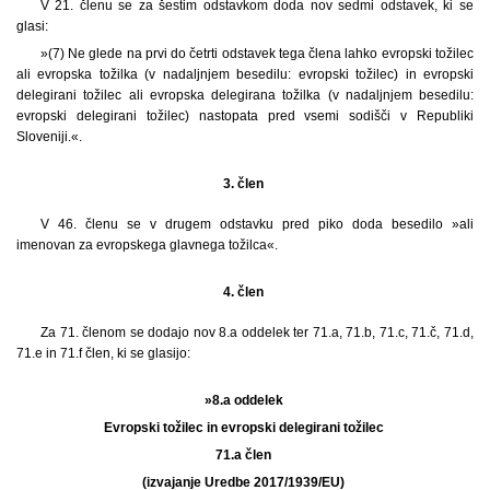
V 21. členu se za šestim odstavkom doda nov sedmi odstavek, ki se
glasi:
»(7) Ne glede na prvi do četrti odstavek tega člena lahko evropski tožilec
ali evropska tožilka (v nadaljnjem besedilu: evropski tožilec) in evropski
delegirani tožilec ali evropska delegirana tožilka (v nadaljnjem besedilu:
evropski delegirani tožilec) nastopata pred vsemi sodišči v Republiki
Sloveniji.«.
3. člen
V 46. členu se v drugem odstavku pred piko doda besedilo »ali
imenovan za evropskega glavnega tožilca«.
4. člen
Za 71. členom se dodajo nov 8.a oddelek ter 71.a, 71.b, 71.c, 71.č, 71.d,
71.e in 71.f člen, ki se glasijo:
»8.a oddelek
Evropski tožilec in evropski delegirani tožilec
71.a člen
(izvajanje Uredbe 2017/1939/EU)