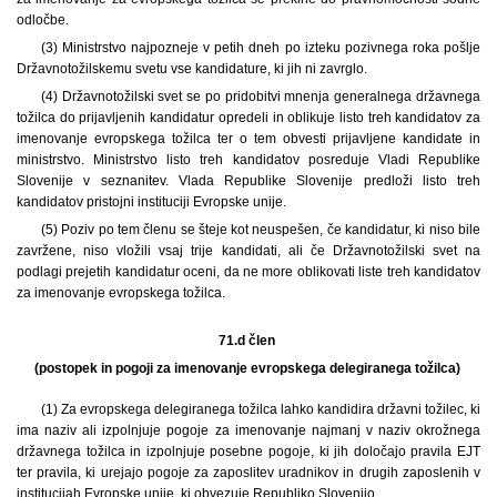
odločbe.
(3) Ministrstvo najpozneje v petih dneh po izteku pozivnega roka pošlje
Državnotožilskemu svetu vse kandidature, ki jih ni zavrglo.
(4) Državnotožilski svet se po pridobitvi mnenja generalnega državnega
tožilca do prijavljenih kandidatur opredeli in oblikuje listo treh kandidatov za
imenovanje evropskega tožilca ter o tem obvesti prijavljene kandidate in
ministrstvo. Ministrstvo listo treh kandidatov posreduje Vladi Republike
Slovenije v seznanitev. Vlada Republike Slovenije predloži listo treh
kandidatov pristojni instituciji Evropske unije.
(5) Poziv po tem členu se šteje kot neuspešen, če kandidatur, ki niso bile
zavržene, niso vložili vsaj trije kandidati, ali če Državnotožilski svet na
podlagi prejetih kandidatur oceni, da ne more oblikovati liste treh kandidatov
za imenovanje evropskega tožilca.
71.d člen
(postopek in pogoji za imenovanje evropskega delegiranega tožilca)
(1) Za evropskega delegiranega tožilca lahko kandidira državni tožilec, ki
ima naziv ali izpolnjuje pogoje za imenovanje najmanj v naziv okrožnega
državnega tožilca in izpolnjuje posebne pogoje, ki jih določajo pravila EJT
ter pravila, ki urejajo pogoje za zaposlitev uradnikov in drugih zaposlenih v
institucijah Evropske unije, ki obvezuje Republiko Slovenijo.