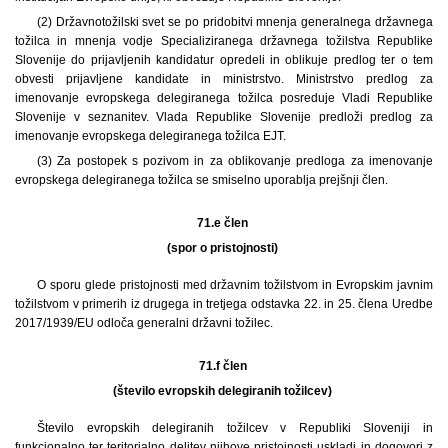
(2) Državnotožilski svet se po pridobitvi mnenja generalnega državnega
tožilca in mnenja vodje Specializiranega državnega tožilstva Republike
Slovenije do prijavljenih kandidatur opredeli in oblikuje predlog ter o tem
obvesti prijavljene kandidate in ministrstvo. Ministrstvo predlog za
imenovanje evropskega delegiranega tožilca posreduje Vladi Republike
Slovenije v seznanitev. Vlada Republike Slovenije predloži predlog za
imenovanje evropskega delegiranega tožilca EJT.
(3) Za postopek s pozivom in za oblikovanje predloga za imenovanje
evropskega delegiranega tožilca se smiselno uporablja prejšnji člen.
71.e člen
(spor o pristojnosti)
O sporu glede pristojnosti med državnim tožilstvom in Evropskim javnim
tožilstvom v primerih iz drugega in tretjega odstavka 22. in 25. člena Uredbe
2017/1939/EU odloča generalni državni tožilec.
71.f člen
(število evropskih delegiranih tožilcev)
Število evropskih delegiranih tožilcev v Republiki Sloveniji in
funkcionalno ter teritorialno delitev njihove pristojnosti uskladi in dogovori z