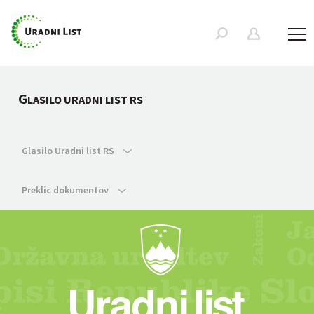
G
LASILO URADNI LIST RS
Glasilo Uradni list RS
Preklic dokumentov