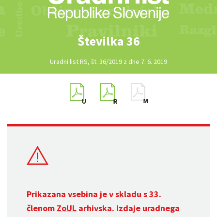
Številka 36
Uradni list RS, št. 36/2019 z dne 7. 6. 2019
Prikazana vsebina je v skladu s 33.
členom
ZoUL
arhivska. Izdaje uradnega