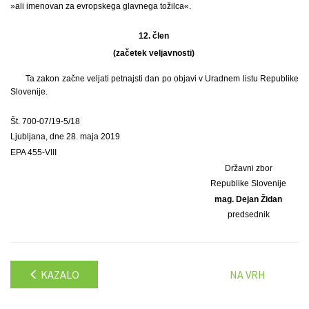
»ali imenovan za evropskega glavnega tožilca«.
12. člen
(začetek veljavnosti)
Ta zakon začne veljati petnajsti dan po objavi v Uradnem listu Republike
Slovenije.
Št. 700-07/19-5/18
Ljubljana, dne 28. maja 2019
EPA 455-VIII
Državni zbor
Republike Slovenije
mag. Dejan Židan
predsednik
KAZALO
NA VRH