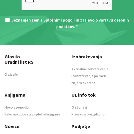
Seznanjen sem s
Splošnimi pogoji
in z
Izjavo o varstvu osebnih
podatkov
. *
Glasilo
Izobraževanja
Uradni list RS
Aktualna izobraževanja
O glasilu
Izobraževanja po meri
Najem dvorane
Knjigarna
UL info tok
Novo v ponudbi
O storitvi
Kako nakupovati v spletni knjigarni
Preizkusi brezplačno
Novice
Podjetje