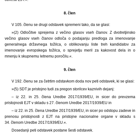
8. člen
V 105. členu se drugi odstavek spremeni tako, da se glasi:
»(2) Odločitve sprejema z večino glasov vseh članov. Z dvotretjinsko
večino glasov vseh članov odloča o podajanju predloga za imenovanje
generalnega državnega tožilca, o oblikovanju liste treh kandidatov za
imenovanje evropskega tožilca, o sprejetju meril za kakovost dela in o
mnenju k skupnemu letnemu poročilu.«.
9. člen
V 192. členu se za četrtim odstavkom doda nov peti odstavek, ki se glasi:
»(5) SDT je pristojno tudi za pregon storilcev kaznivih dejanj:
– iz 22. in 25. člena Uredbe 2017/1939/EU, in sicer do prevzema
pristojnosti EJT v skladu s 27. členom Uredbe 2017/1939/EU in
– iz 22. in 25. člena Uredbe 2017/1939/EU, in sicer po odstopu zadeve in
prenosu pristojnosti z EJT na pristojne nacionalne organe v skladu s
34. členom Uredbe 2017/1939/EU.«.
Dosedanji peti odstavek postane šesti odstavek.