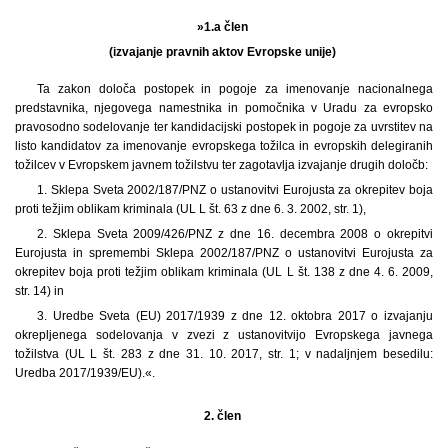
»1.a člen
(izvajanje pravnih aktov Evropske unije)
Ta zakon določa postopek in pogoje za imenovanje nacionalnega
predstavnika, njegovega namestnika in pomočnika v Uradu za evropsko
pravosodno sodelovanje ter kandidacijski postopek in pogoje za uvrstitev na
listo kandidatov za imenovanje evropskega tožilca in evropskih delegiranih
tožilcev v Evropskem javnem tožilstvu ter zagotavlja izvajanje drugih določb:
1. Sklepa Sveta 2002/187/PNZ o ustanovitvi Eurojusta za okrepitev boja
proti težjim oblikam kriminala (UL L št. 63 z dne 6. 3. 2002, str. 1),
2. Sklepa Sveta 2009/426/PNZ z dne 16. decembra 2008 o okrepitvi
Eurojusta in spremembi Sklepa 2002/187/PNZ o ustanovitvi Eurojusta za
okrepitev boja proti težjim oblikam kriminala (UL L št. 138 z dne 4. 6. 2009,
str. 14) in
3. Uredbe Sveta (EU) 2017/1939 z dne 12. oktobra 2017 o izvajanju
okrepljenega sodelovanja v zvezi z ustanovitvijo Evropskega javnega
tožilstva (UL L št. 283 z dne 31. 10. 2017, str. 1; v nadaljnjem besedilu:
Uredba 2017/1939/EU).«.
2. člen