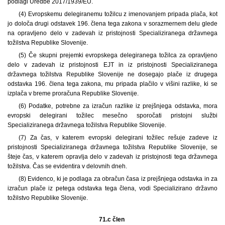
podlagi Uredbe 2017/1939/EU.
(4) Evropskemu delegiranemu tožilcu z imenovanjem pripada plača, kot
jo določa drugi odstavek 196. člena tega zakona v sorazmernem delu glede
na opravljeno delo v zadevah iz pristojnosti Specializiranega državnega
tožilstva Republike Slovenije.
(5) Če skupni prejemki evropskega delegiranega tožilca za opravljeno
delo v zadevah iz pristojnosti EJT in iz pristojnosti Specializiranega
državnega tožilstva Republike Slovenije ne dosegajo plače iz drugega
odstavka 196. člena tega zakona, mu pripada plačilo v višini razlike, ki se
izplača v breme proračuna Republike Slovenije.
(6) Podatke, potrebne za izračun razlike iz prejšnjega odstavka, mora
evropski delegirani tožilec mesečno sporočati pristojni službi
Specializiranega državnega tožilstva Republike Slovenije.
(7) Za čas, v katerem evropski delegirani tožilec rešuje zadeve iz
pristojnosti Specializiranega državnega tožilstva Republike Slovenije, se
šteje čas, v katerem opravlja delo v zadevah iz pristojnosti tega državnega
tožilstva. Čas se evidentira v delovnih dneh.
(8) Evidenco, ki je podlaga za obračun časa iz prejšnjega odstavka in za
izračun plače iz petega odstavka tega člena, vodi Specializirano državno
tožilstvo Republike Slovenije.
71.c člen