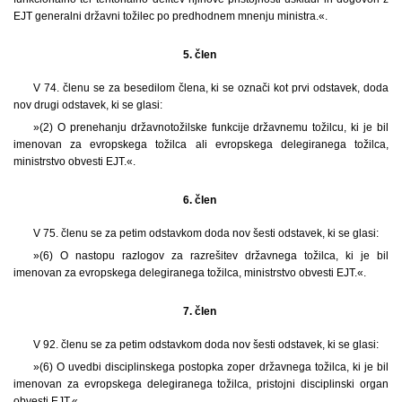
EJT generalni državni tožilec po predhodnem mnenju ministra.«.
5. člen
V 74. členu se za besedilom člena, ki se označi kot prvi odstavek, doda
nov drugi odstavek, ki se glasi:
»(2) O prenehanju državnotožilske funkcije državnemu tožilcu, ki je bil
imenovan za evropskega tožilca ali evropskega delegiranega tožilca,
ministrstvo obvesti EJT.«.
6. člen
V 75. členu se za petim odstavkom doda nov šesti odstavek, ki se glasi:
»(6) O nastopu razlogov za razrešitev državnega tožilca, ki je bil
imenovan za evropskega delegiranega tožilca, ministrstvo obvesti EJT.«.
7. člen
V 92. členu se za petim odstavkom doda nov šesti odstavek, ki se glasi:
»(6) O uvedbi disciplinskega postopka zoper državnega tožilca, ki je bil
imenovan za evropskega delegiranega tožilca, pristojni disciplinski organ
obvesti EJT.«.