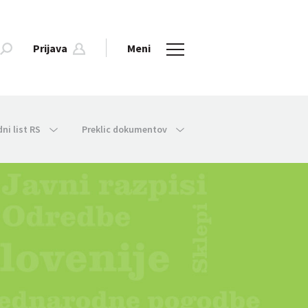
Prijava
Meni
dni list RS
Preklic dokumentov