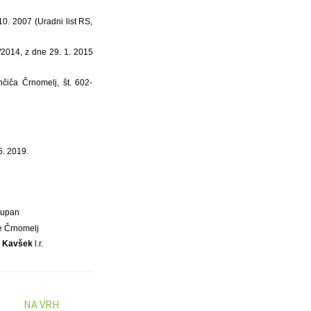
0. 2007 (Uradni list RS,
/2014, z dne 29. 1. 2015
iča Črnomelj, št. 602-
5. 2019.
Župan
e Črnomelj
j Kavšek
l.r.
NA VRH