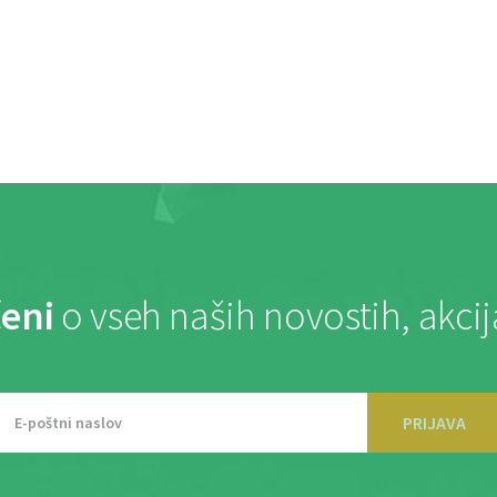
eni
o vseh naših novostih, akci
PRIJAVA