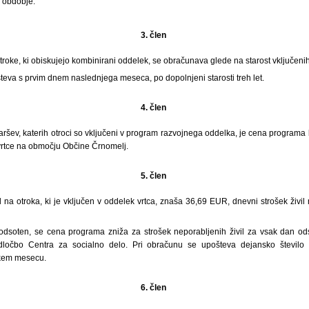
o obdobje:
3. člen
oke, ki obiskujejo kombinirani oddelek, se obračunava glede na starost vključenih
va s prvim dnem naslednjega meseca, po dopolnjeni starosti treh let.
4. člen
aršev, katerih otroci so vključeni v program razvojnega oddelka, je cena programa
v vrtce na območju Občine Črnomelj.
5. člen
l na otroka, ki je vključen v oddelek vrtca, znaša 36,69 EUR, dnevni strošek živi
 odsoten, se cena programa zniža za strošek neporabljenih živil za vsak dan o
ločbo Centra za socialno delo. Pri obračunu se upošteva dejansko število 
em mesecu.
6. člen