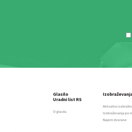
Glasilo
Izobraževanj
Uradni list RS
Aktualna izobraže
O glasilu
Izobraževanja po 
Najem dvorane