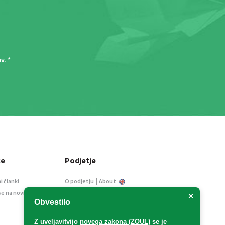
ov
. *
ce
Podjetje
|
i članki
O podjetju
About
se na novice
Kontakt
×
Obvestilo
Informacije javnega
značaja
Z uveljavitvijo
novega zakona (ZOUL)
se je