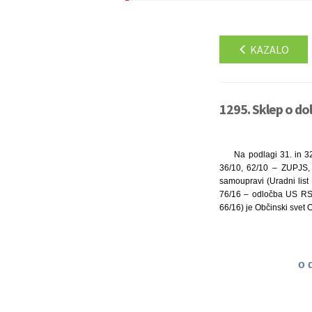
KAZALO
1295. Sklep o do
Na podlagi 31. in 3
36/10, 62/10 – ZUPJS,
samoupravi (Uradni lis
76/16 – odločba US RS, 
66/16) je Občinski svet O
o 