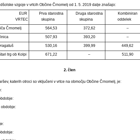
šolske vzgoje v vrtcih Občine Črnomelj od 1. 5. 2019 dalje znašajo:
EUR
Prva starostna
Druga starostna
Kombiniran
VRTEC
skupina
skupina
oddelek
iča Črnomelj
564,53
372,62
–
Vinica
507,93
393,20
–
Dragatuš
530,16
399,99
449,62
tari trg ob Kolpi
671,22
–
511,90
2. člen
aršev, katerih otroci so vključeni v vrtce na območju Občine Črnomelj, je:
e:
obdobje:
o obdobje:
je:
obdobje: