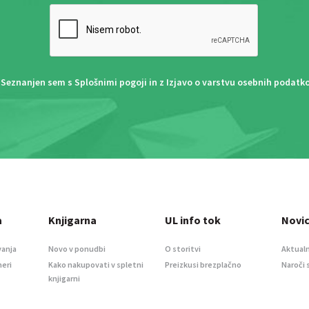
Seznanjen sem s
Splošnimi pogoji
in z
Izjavo o varstvu osebnih podatk
a
Knjigarna
UL info tok
Novi
vanja
Novo v ponudbi
O storitvi
Aktualn
meri
Kako nakupovati v spletni
Preizkusi brezplačno
Naroči 
knjigarni