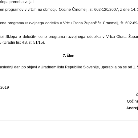
sklepa preneha veljati:
 cen programov v vrtcih na območju Občine Črnomelj, št. 602-120/2007, z dne 14. 1
 cene programa razvojnega oddelka v Vrtcu Otona Župančiča Črnomelj, št. 602-69
i Sklepa o določitvi cene programa razvojnega oddelka v Vrtcu Otona Županč
 (Uradni list RS, št. 51/15).
7. člen
naslednji dan po objavi v Uradnem listu Republike Slovenije, uporablja pa se od 1. 
a 2019
Občin
Andre