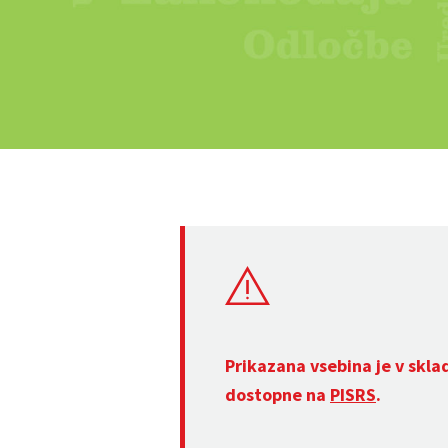
Prikazana vsebina je v skla
dostopne na
PISRS
.