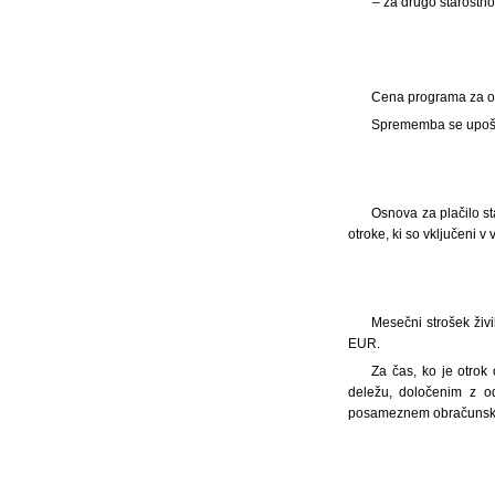
– za drugo starostn
Cena programa za otr
Sprememba se upošte
Osnova za plačilo st
otroke, ki so vključeni 
Mesečni strošek živi
EUR.
Za čas, ko je otrok
deležu, določenim z od
posameznem obračunsk