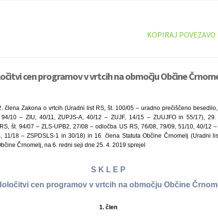
KOPIRAJ POVEZAVO
ločitvi cen programov v vrtcih na območju Občine Črnomel
2. člena Zakona o vrtcih (Uradni list RS, št. 100/05 – uradno prečiščeno besedilo
 94/10 – ZIU, 40/11, ZUPJS-A, 40/12 – ZUJF, 14/15 – ZUUJFO in 55/17), 29. 
t RS, št. 94/07 – ZLS-UPB2, 27/08 – odločba US RS, 76/08, 79/09, 51/10, 40/12 
11/18 – ZSPDSLS-1 in 30/18) in 16. člena Statuta Občine Črnomelj (Uradni list
bčine Črnomelj, na 6. redni seji dne 25. 4. 2019 sprejel
S K L E P
določitvi cen programov v vrtcih na območju Občine Črnom
1. člen