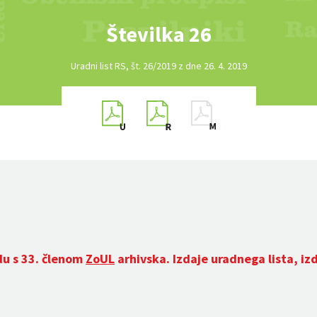
Številka 26
Uradni list RS, št. 26/2019 z dne 26. 4. 2019
du s 33. členom
ZoUL
arhivska. Izdaje uradnega lista, iz