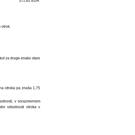
372,62 EUR.
 otrok.
 kot za druge enako stare
l na otroka pa znaša 1,75
dsotnosti, v sorazmernem
dni odsotnosti otroka v