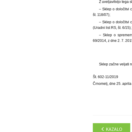
Z uveljavitvijo tega 
– Sklep o določitvi
št. 118/07);
– Sklep o določitvi
(Uradni list RS, št. 6/15);
– Sklep o sprememb
69/2014, z dne 2. 7. 2015
Sklep začne veljati 
Št. 602-11/2019
Črnomelj, dne 25. april
KAZALO