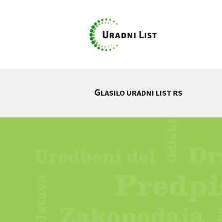
G
LASILO URADNI LIST RS