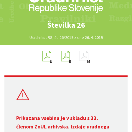
Številka 26
Uradni list RS, št. 26/2019 z dne 26. 4. 2019
Prikazana vsebina je v skladu s 33.
členom
ZoUL
arhivska. Izdaje uradnega