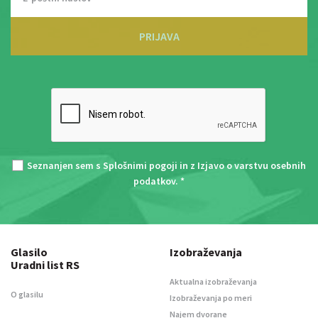
PRIJAVA
Seznanjen sem s
Splošnimi pogoji
in z
Izjavo o varstvu osebnih
podatkov
. *
Glasilo
Izobraževanja
Uradni list RS
Aktualna izobraževanja
O glasilu
Izobraževanja po meri
Najem dvorane