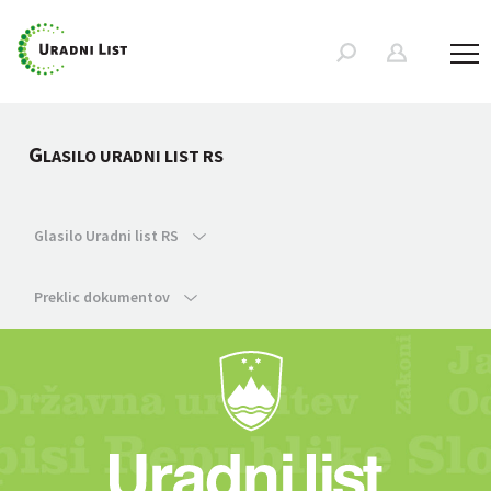
G
LASILO URADNI LIST RS
Glasilo Uradni list RS
Preklic dokumentov