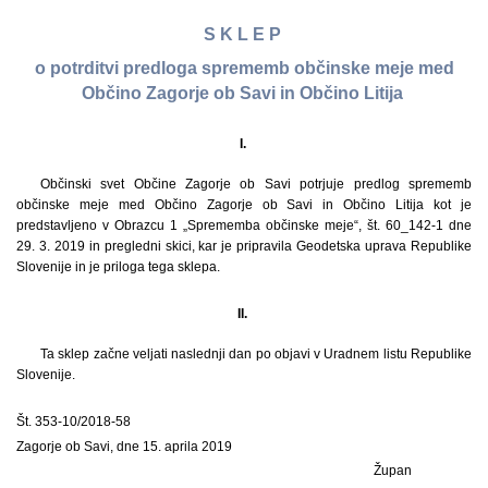
S K L E P
o potrditvi predloga sprememb občinske meje med
Občino Zagorje ob Savi in Občino Litija
I.
Občinski svet Občine Zagorje ob Savi potrjuje predlog sprememb
občinske meje med Občino Zagorje ob Savi in Občino Litija kot je
predstavljeno v Obrazcu 1 „Sprememba občinske meje“, št. 60_142-1 dne
29. 3. 2019 in pregledni skici, kar je pripravila Geodetska uprava Republike
Slovenije in je priloga tega sklepa.
II.
Ta sklep začne veljati naslednji dan po objavi v Uradnem listu Republike
Slovenije.
Št. 353-10/2018-58
Zagorje ob Savi, dne 15. aprila 2019
Župan