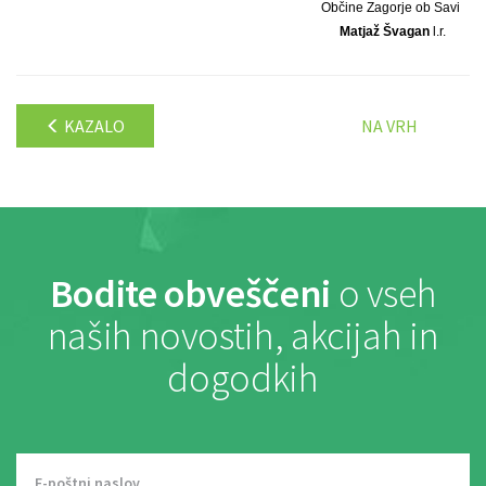
Občine Zagorje ob Savi
Matjaž Švagan
l.r.
KAZALO
NA VRH
Bodite obveščeni
o vseh
naših novostih, akcijah in
dogodkih