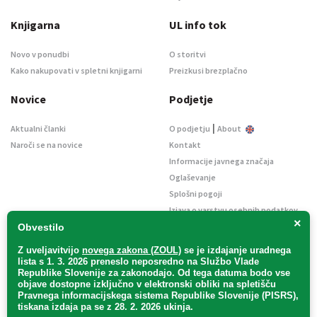
Knjigarna
UL info tok
Novo v ponudbi
O storitvi
Kako nakupovati v spletni knjigarni
Preizkusi brezplačno
Novice
Podjetje
|
Aktualni članki
O podjetju
About
Naroči se na novice
Kontakt
Informacije javnega značaja
Oglaševanje
Splošni pogoji
Izjava o varstvu osebnih podatkov
×
E-dražbe
Obvestilo
Z uveljavitvijo
novega zakona (ZOUL)
se je
izdajanje uradnega
lista s 1. 3. 2026 preneslo
neposredno
na Službo Vlade
Republike Slovenije za zakonodajo
. Od tega datuma bodo vse
objave dostopne izključno v elektronski obliki na spletišču
Pravnega informacijskega sistema Republike Slovenije (PISRS),
Uradni list d. o. o. – v likvidaciji / Vse pravice pridržane.
tiskana izdaja pa se z 28. 2. 2026 ukinja.
Pravna obvestila
/
Piškotki
/ Avtorji:
TriTim spletna agencija
v sodelovanju z