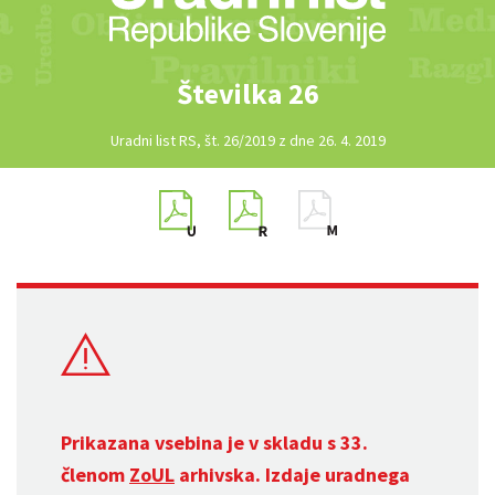
Številka 26
Uradni list RS, št. 26/2019 z dne 26. 4. 2019
Prikazana vsebina je v skladu s 33.
členom
ZoUL
arhivska. Izdaje uradnega