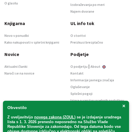
O glasilu
Izobraževanja po meri
Najem dvorane
Knjigarna
UL info tok
Novo v ponudbi
O storitvi
Kako nakupovati v spletni knjigarni
Preizkusi brezplačno
Novice
Podjetje
|
Aktualni članki
O podjetju
About
Naroči se na novice
Kontakt
Informacije javnega značaja
Oglaševanje
Splošni pogoji
Izjava o varstvu osebnih podatkov
×
E-dražbe
Obvestilo
Z uveljavitvijo
novega zakona (ZOUL)
se je
izdajanje uradnega
lista s 1. 3. 2026 preneslo
neposredno
na Službo Vlade
Republike Slovenije za zakonodajo
. Od tega datuma bodo vse
objave dostopne izključno v elektronski obliki na spletišču