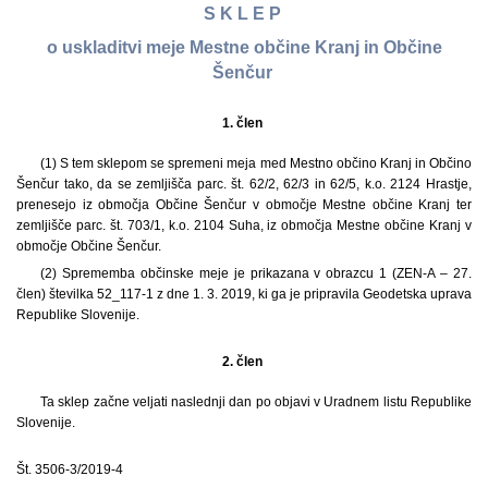
S K L E P
o uskladitvi meje Mestne občine Kranj in Občine
Šenčur
1. člen
(1) S tem sklepom se spremeni meja med Mestno občino Kranj in Občino
Šenčur tako, da se zemljišča parc. št. 62/2, 62/3 in 62/5, k.o. 2124 Hrastje,
prenesejo iz območja Občine Šenčur v območje Mestne občine Kranj ter
zemljišče parc. št. 703/1, k.o. 2104 Suha, iz območja Mestne občine Kranj v
območje Občine Šenčur.
(2) Sprememba občinske meje je prikazana v obrazcu 1 (ZEN-A – 27.
člen) številka 52_117-1 z dne 1. 3. 2019, ki ga je pripravila Geodetska uprava
Republike Slovenije.
2. člen
Ta sklep začne veljati naslednji dan po objavi v Uradnem listu Republike
Slovenije.
Št. 3506-3/2019-4