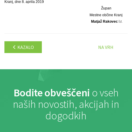
Kranj, dne 8. aprila 2019
Župan
Mestne občine Kranj
Matjaž Rakovec
l.r.
KAZALO
NA VRH
Bodite obveščeni
o vseh
naših novostih, akcijah in
dogodkih