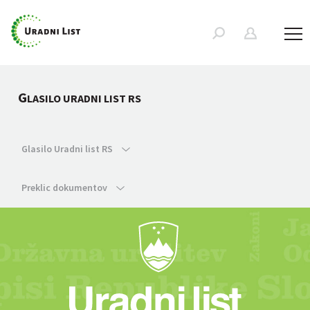
G
LASILO URADNI LIST RS
Glasilo Uradni list RS
Preklic dokumentov