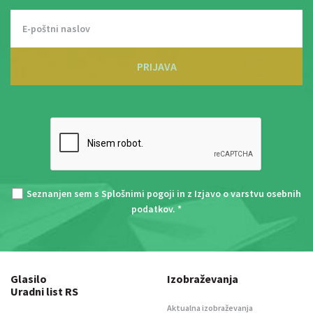
PRIJAVA
Seznanjen sem s
Splošnimi pogoji
in z
Izjavo o varstvu osebnih
podatkov
. *
Glasilo
Izobraževanja
Uradni list RS
Aktualna izobraževanja