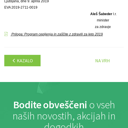
Ljubljana, dne 9. aprila 2019
EVA 2019-2711-0019
Aleš Šabeder
l.r.
minister
za zdravje
Priloga: Program cepljenja in zaščite z zdravili za leto 2019
KAZALO
NA VRH
Bodite obveščeni
o vseh
naših novostih, akcijah in
dogodkih