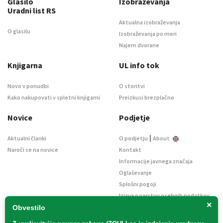
Glasilo
Izobraževanja
Uradni list RS
Aktualna izobraževanja
O glasilu
Izobraževanja po meri
Najem dvorane
Knjigarna
UL info tok
Novo v ponudbi
O storitvi
Kako nakupovati v spletni knjigarni
Preizkusi brezplačno
Novice
Podjetje
|
Aktualni članki
O podjetju
About
Naroči se na novice
Kontakt
Informacije javnega značaja
Oglaševanje
Splošni pogoji
Izjava o varstvu osebnih podatkov
×
E-dražbe
Obvestilo