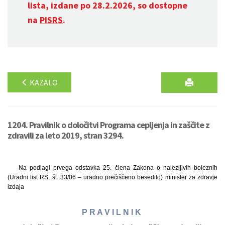
lista, izdane po 28.2.2026, so dostopne
na
PISRS
.
KAZALO
1204. Pravilnik o določitvi Programa cepljenja in zaščite z
zdravili za leto 2019, stran 3294.
Na podlagi prvega odstavka 25. člena Zakona o nalezljivih boleznih
(Uradni list RS, št. 33/06 – uradno prečiščeno besedilo) minister za zdravje
izdaja
P R A V I L N I K