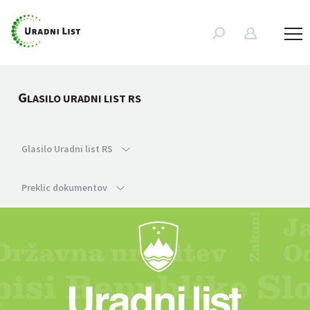
G
LASILO URADNI LIST RS
Glasilo Uradni list RS
Preklic dokumentov