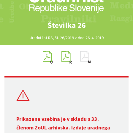
Številka 26
Uradni list RS, št. 26/2019 z dne 26. 4. 2019
Prikazana vsebina je v skladu s 33.
členom
ZoUL
arhivska. Izdaje uradnega