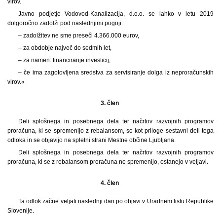
virov.
Javno podjetje Vodovod-Kanalizacija, d.o.o. se lahko v letu 2019
dolgoročno zadolži pod naslednjimi pogoji:
– zadolžitev ne sme preseči 4.366.000 eurov,
– za obdobje največ do sedmih let,
– za namen: financiranje investicij,
– če ima zagotovljena sredstva za servisiranje dolga iz neproračunskih
virov.«
3. člen
Deli splošnega in posebnega dela ter načrtov razvojnih programov
proračuna, ki se spremenijo z rebalansom, so kot priloge sestavni deli tega
odloka in se objavijo na spletni strani Mestne občine Ljubljana.
Deli splošnega in posebnega dela ter načrtov razvojnih programov
proračuna, ki se z rebalansom proračuna ne spremenijo, ostanejo v veljavi.
4. člen
Ta odlok začne veljati naslednji dan po objavi v Uradnem listu Republike
Slovenije.