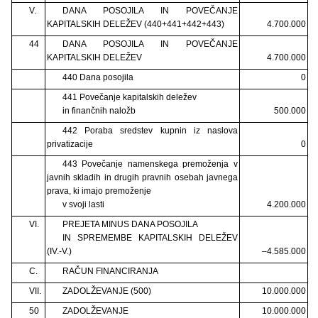
V.
DANA POSOJILA IN POVEČANJE
KAPITALSKIH DELEŽEV (440+441+442+443)
4.700.000
44
DANA POSOJILA IN POVEČANJE
KAPITALSKIH DELEŽEV
4.700.000
440 Dana posojila
0
441 Povečanje kapitalskih deležev
in finančnih naložb
500.000
442 Poraba sredstev kupnin iz naslova
privatizacije
0
443 Povečanje namenskega premoženja v
javnih skladih in drugih pravnih osebah javnega
prava, ki imajo premoženje
v svoji lasti
4.200.000
VI.
PREJETA MINUS DANA POSOJILA
IN SPREMEMBE KAPITALSKIH DELEŽEV
(IV.-V.)
–4.585.000
C.
RAČUN FINANCIRANJA
VII.
ZADOLŽEVANJE (500)
10.000.000
50
ZADOLŽEVANJE
10.000.000