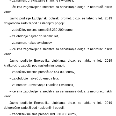
– za namen: uravnavanje finančne likvidnosti,
– če ima zagotovljena sredstva za servisiranje dolga iz neproračunskih
virov.
Javno podjetje Ljubljanski potniški promet, d.o.o. se lahko v letu 2019
dolgoročno zadolži pod naslednjimi pogoji:
– zadolžitev ne sme preseči 5.239.200 eurov,
– za obdobje največ do sedmih let,
– za namen: nakup avtobusov,
– če ima zagotovljena sredstva za servisiranje dolga iz neproračunskih
virov.
Javno podjetje Energetika Ljubljana, d.o.o. se lahko v letu 2019
kratkoročno zadolži pod naslednjimi pogoji:
– zadolžitev ne sme preseči 32.464.000 eurov,
– za obdobje največ do enega leta,
– za namen: uravnavanje finančne likvidnosti,
– če ima zagotovljena sredstva za servisiranje dolga iz neproračunskih
virov.
Javno podjetje Energetika Ljubljana, d.o.o. se lahko v letu 2019
dolgoročno zadolži pod naslednjimi pogoji:
– zadolžitev ne sme preseči 109.830.960 eurov,