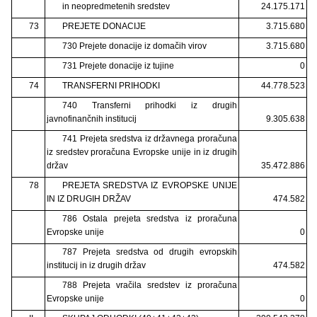
in neopredmetenih sredstev
24.175.171
73
PREJETE DONACIJE
3.715.680
730 Prejete donacije iz domačih virov
3.715.680
731 Prejete donacije iz tujine
0
74
TRANSFERNI PRIHODKI
44.778.523
740 Transferni prihodki iz drugih
javnofinančnih institucij
9.305.638
741 Prejeta sredstva iz državnega proračuna
iz sredstev proračuna Evropske unije in iz drugih
držav
35.472.886
78
PREJETA SREDSTVA IZ EVROPSKE UNIJE
IN IZ DRUGIH DRŽAV
474.582
786 Ostala prejeta sredstva iz proračuna
Evropske unije
0
787 Prejeta sredstva od drugih evropskih
institucij in iz drugih držav
474.582
788 Prejeta vračila sredstev iz proračuna
Evropske unije
0