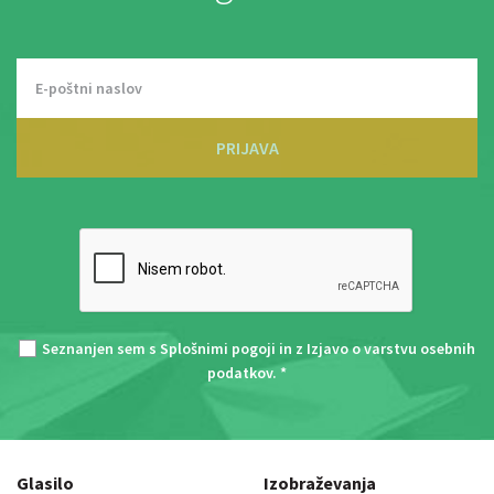
PRIJAVA
Seznanjen sem s
Splošnimi pogoji
in z
Izjavo o varstvu osebnih
podatkov
. *
Glasilo
Izobraževanja