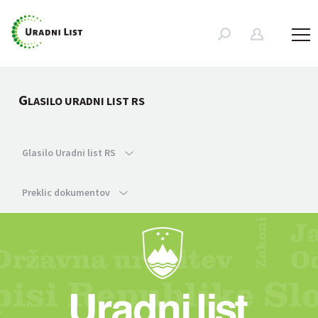
G
LASILO URADNI LIST RS
Glasilo Uradni list RS
Preklic dokumentov