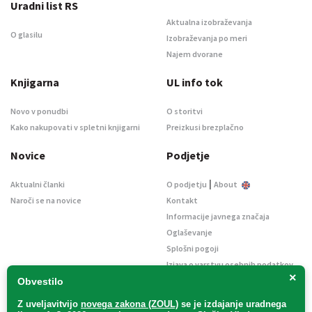
Uradni list RS
Aktualna izobraževanja
O glasilu
Izobraževanja po meri
Najem dvorane
Knjigarna
UL info tok
Novo v ponudbi
O storitvi
Kako nakupovati v spletni knjigarni
Preizkusi brezplačno
Novice
Podjetje
|
Aktualni članki
O podjetju
About
Naroči se na novice
Kontakt
Informacije javnega značaja
Oglaševanje
Splošni pogoji
Izjava o varstvu osebnih podatkov
×
E-dražbe
Obvestilo
Z uveljavitvijo
novega zakona (ZOUL)
se je
izdajanje uradnega