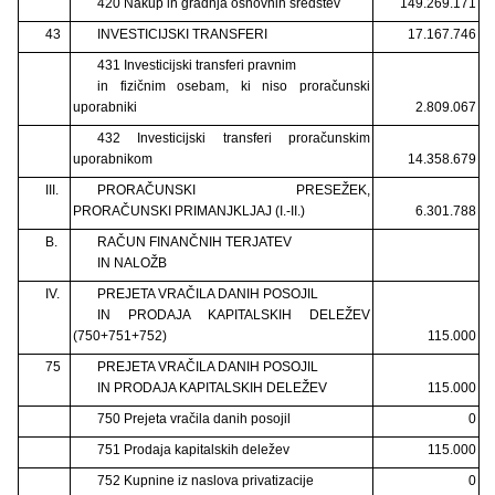
420 Nakup in gradnja osnovnih sredstev
149.269.171
43
INVESTICIJSKI TRANSFERI
17.167.746
431 Investicijski transferi pravnim
in fizičnim osebam, ki niso proračunski
uporabniki
2.809.067
432 Investicijski transferi proračunskim
uporabnikom
14.358.679
III.
PRORAČUNSKI PRESEŽEK,
PRORAČUNSKI PRIMANJKLJAJ (I.-II.)
6.301.788
B.
RAČUN FINANČNIH TERJATEV
IN NALOŽB
IV.
PREJETA VRAČILA DANIH POSOJIL
IN PRODAJA KAPITALSKIH DELEŽEV
(750+751+752)
115.000
75
PREJETA VRAČILA DANIH POSOJIL
IN PRODAJA KAPITALSKIH DELEŽEV
115.000
750 Prejeta vračila danih posojil
0
751 Prodaja kapitalskih deležev
115.000
752 Kupnine iz naslova privatizacije
0