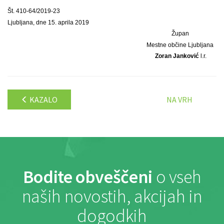
Št. 410-64/2019-23
Ljubljana, dne 15. aprila 2019
Župan
Mestne občine Ljubljana
Zoran Janković
l.r.
KAZALO
NA VRH
Bodite obveščeni
o vseh
naših novostih, akcijah in
dogodkih