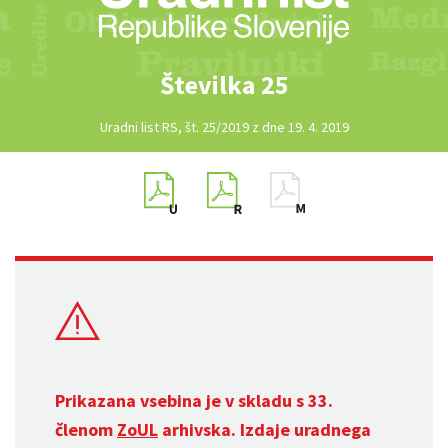
Številka 25
Uradni list RS, št. 25/2019 z dne 19. 4. 2019
Prikazana vsebina je v skladu s 33.
členom
ZoUL
arhivska. Izdaje uradnega