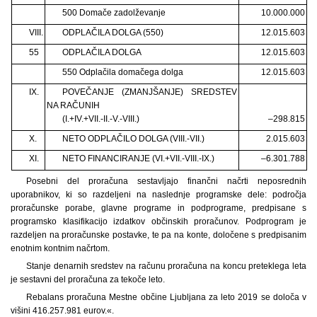
500 Domače zadolževanje
10.000.000
VIII.
ODPLAČILA DOLGA (550)
12.015.603
55
ODPLAČILA DOLGA
12.015.603
550 Odplačila domačega dolga
12.015.603
IX.
POVEČANJE (ZMANJŠANJE) SREDSTEV
NA RAČUNIH
(I.+IV.+VII.-II.-V.-VIII.)
–298.815
X.
NETO ODPLAČILO DOLGA (VIII.-VII.)
2.015.603
XI.
NETO FINANCIRANJE (VI.+VII.-VIII.-IX.)
–6.301.788
Posebni del proračuna sestavljajo finančni načrti neposrednih
uporabnikov, ki so razdeljeni na naslednje programske dele: področja
proračunske porabe, glavne programe in podprograme, predpisane s
programsko klasifikacijo izdatkov občinskih proračunov. Podprogram je
razdeljen na proračunske postavke, te pa na konte, določene s predpisanim
enotnim kontnim načrtom.
Stanje denarnih sredstev na računu proračuna na koncu preteklega leta
je sestavni del proračuna za tekoče leto.
Rebalans proračuna Mestne občine Ljubljana za leto 2019 se določa v
višini 416.257.981 eurov.«.