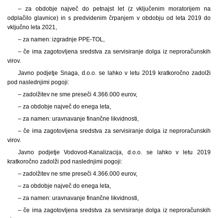
– za obdobje največ do petnajst let (z vključenim moratorijem na
odplačilo glavnice) in s predvidenim črpanjem v obdobju od leta 2019 do
vključno leta 2021,
– za namen: izgradnje PPE-TOL,
– če ima zagotovljena sredstva za servisiranje dolga iz neproračunskih
virov.
Javno podjetje Snaga, d.o.o. se lahko v letu 2019 kratkoročno zadolži
pod naslednjimi pogoji:
– zadolžitev ne sme preseči 4.366.000 eurov,
– za obdobje največ do enega leta,
– za namen: uravnavanje finančne likvidnosti,
– če ima zagotovljena sredstva za servisiranje dolga iz neproračunskih
virov.
Javno podjetje Vodovod-Kanalizacija, d.o.o. se lahko v letu 2019
kratkoročno zadolži pod naslednjimi pogoji:
– zadolžitev ne sme preseči 4.366.000 eurov,
– za obdobje največ do enega leta,
– za namen: uravnavanje finančne likvidnosti,
– če ima zagotovljena sredstva za servisiranje dolga iz neproračunskih