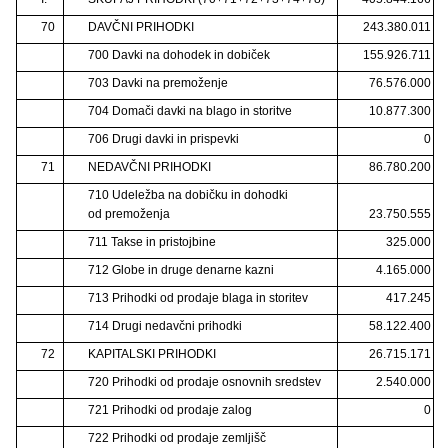
70
DAVČNI PRIHODKI
243.380.011
700 Davki na dohodek in dobiček
155.926.711
703 Davki na premoženje
76.576.000
704 Domači davki na blago in storitve
10.877.300
706 Drugi davki in prispevki
0
71
NEDAVČNI PRIHODKI
86.780.200
710 Udeležba na dobičku in dohodki
od premoženja
23.750.555
711 Takse in pristojbine
325.000
712 Globe in druge denarne kazni
4.165.000
713 Prihodki od prodaje blaga in storitev
417.245
714 Drugi nedavčni prihodki
58.122.400
72
KAPITALSKI PRIHODKI
26.715.171
720 Prihodki od prodaje osnovnih sredstev
2.540.000
721 Prihodki od prodaje zalog
0
722 Prihodki od prodaje zemljišč