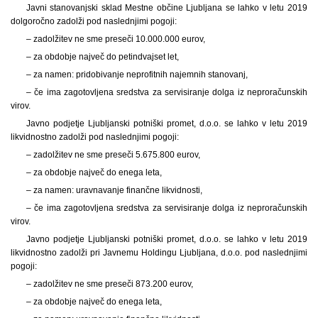
Javni stanovanjski sklad Mestne občine Ljubljana se lahko v letu 2019
dolgoročno zadolži pod naslednjimi pogoji:
– zadolžitev ne sme preseči 10.000.000 eurov,
– za obdobje največ do petindvajset let,
– za namen: pridobivanje neprofitnih najemnih stanovanj,
– če ima zagotovljena sredstva za servisiranje dolga iz neproračunskih
virov.
Javno podjetje Ljubljanski potniški promet, d.o.o. se lahko v letu 2019
likvidnostno zadolži pod naslednjimi pogoji:
– zadolžitev ne sme preseči 5.675.800 eurov,
– za obdobje največ do enega leta,
– za namen: uravnavanje finančne likvidnosti,
– če ima zagotovljena sredstva za servisiranje dolga iz neproračunskih
virov.
Javno podjetje Ljubljanski potniški promet, d.o.o. se lahko v letu 2019
likvidnostno zadolži pri Javnemu Holdingu Ljubljana, d.o.o. pod naslednjimi
pogoji:
– zadolžitev ne sme preseči 873.200 eurov,
– za obdobje največ do enega leta,