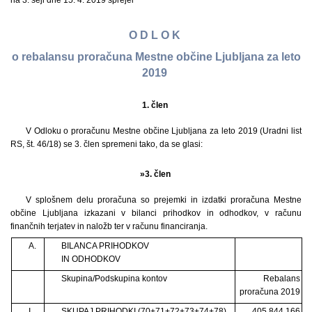
na 3. seji dne 15. 4. 2019 sprejel
O D L O K
o rebalansu proračuna Mestne občine Ljubljana za leto
2019
1. člen
V Odloku o proračunu Mestne občine Ljubljana za leto 2019 (Uradni list
RS, št. 46/18) se 3. člen spremeni tako, da se glasi:
»3. člen
V splošnem delu proračuna so prejemki in izdatki proračuna Mestne
občine Ljubljana izkazani v bilanci prihodkov in odhodkov, v računu
finančnih terjatev in naložb ter v računu financiranja.
A.
BILANCA PRIHODKOV
IN ODHODKOV
Skupina/Podskupina kontov
Rebalans
proračuna 2019
I.
SKUPAJ PRIHODKI (70+71+72+73+74+78)
405.844.166