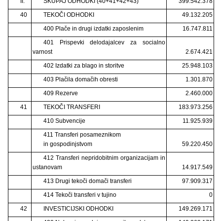
II.
SKUPAJ ODHODKI (40+41+42+43)
399.542.378
40
TEKOČI ODHODKI
49.132.205
400 Plače in drugi izdatki zaposlenim
16.747.811
401 Prispevki delodajalcev za socialno
varnost
2.674.421
402 Izdatki za blago in storitve
25.948.103
403 Plačila domačih obresti
1.301.870
409 Rezerve
2.460.000
41
TEKOČI TRANSFERI
183.973.256
410 Subvencije
11.925.939
411 Transferi posameznikom
in gospodinjstvom
59.220.450
412 Transferi nepridobitnim organizacijam in
ustanovam
14.917.549
413 Drugi tekoči domači transferi
97.909.317
414 Tekoči transferi v tujino
0
42
INVESTICIJSKI ODHODKI
149.269.171