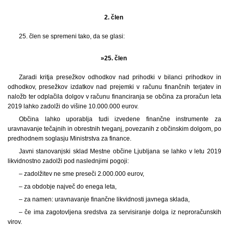
2. člen
25. člen se spremeni tako, da se glasi:
»25. člen
Zaradi kritja presežkov odhodkov nad prihodki v bilanci prihodkov in
odhodkov, presežkov izdatkov nad prejemki v računu finančnih terjatev in
naložb ter odplačila dolgov v računu financiranja se občina za proračun leta
2019 lahko zadolži do višine 10.000.000 eurov.
Občina lahko uporablja tudi izvedene finančne instrumente za
uravnavanje tečajnih in obrestnih tveganj, povezanih z občinskim dolgom, po
predhodnem soglasju Ministrstva za finance.
Javni stanovanjski sklad Mestne občine Ljubljana se lahko v letu 2019
likvidnostno zadolži pod naslednjimi pogoji:
– zadolžitev ne sme preseči 2.000.000 eurov,
– za obdobje največ do enega leta,
– za namen: uravnavanje finančne likvidnosti javnega sklada,
– če ima zagotovljena sredstva za servisiranje dolga iz neproračunskih
virov.