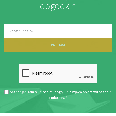
dogodkih
PRIJAVA
Seznanjen sem s
Splošnimi pogoji
in z
Izjavo o varstvu osebnih
podatkov
. *