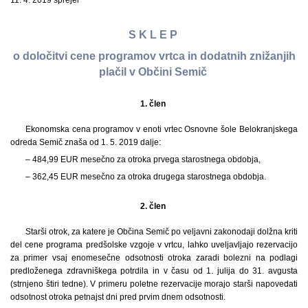
11. 4. 2019 sprejel
S K L E P
o določitvi cene programov vrtca in dodatnih znižanjih
plačil v Občini Semič
1. člen
Ekonomska cena programov v enoti vrtec Osnovne šole Belokranjskega
odreda Semič znaša od 1. 5. 2019 dalje:
– 484,99 EUR mesečno za otroka prvega starostnega obdobja,
– 362,45 EUR mesečno za otroka drugega starostnega obdobja.
2. člen
Starši otrok, za katere je Občina Semič po veljavni zakonodaji dolžna kriti
del cene programa predšolske vzgoje v vrtcu, lahko uveljavljajo rezervacijo
za primer vsaj enomesečne odsotnosti otroka zaradi bolezni na podlagi
predloženega zdravniškega potrdila in v času od 1. julija do 31. avgusta
(strnjeno štiri tedne). V primeru poletne rezervacije morajo starši napovedati
odsotnost otroka petnajst dni pred prvim dnem odsotnosti.