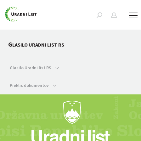
G
LASILO URADNI LIST RS
Glasilo Uradni list RS
Preklic dokumentov