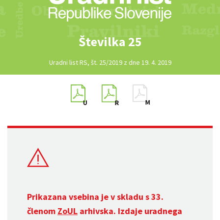
Številka 25
Uradni list RS, št. 25/2019 z dne 19. 4. 2019
Prikazana vsebina je v skladu s 33.
členom
ZoUL
arhivska. Izdaje uradnega