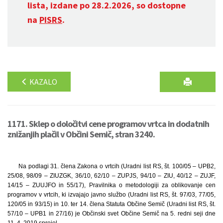
lista, izdane po 28.2.2026, so dostopne
na
PISRS
.
KAZALO
1171. Sklep o določitvi cene programov vrtca in dodatnih
znižanjih plačil v Občini Semič, stran 3240.
Na podlagi 31. člena Zakona o vrtcih (Uradni list RS, št. 100/05 – UPB2,
25/08, 98/09 – ZIUZGK, 36/10, 62/10 – ZUPJS, 94/10 – ZIU, 40/12 – ZUJF,
14/15 – ZUUJFO in 55/17), Pravilnika o metodologiji za oblikovanje cen
programov v vrtcih, ki izvajajo javno službo (Uradni list RS, št. 97/03, 77/05,
120/05 in 93/15) in 10. ter 14. člena Statuta Občine Semič (Uradni list RS, št.
57/10 – UPB1 in 27/16) je Občinski svet Občine Semič na 5. redni seji dne