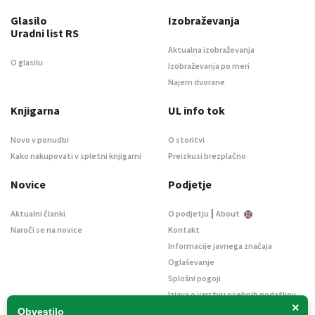
Glasilo
Izobraževanja
Uradni list RS
Aktualna izobraževanja
O glasilu
Izobraževanja po meri
Najem dvorane
Knjigarna
UL info tok
Novo v ponudbi
O storitvi
Kako nakupovati v spletni knjigarni
Preizkusi brezplačno
Novice
Podjetje
|
Aktualni članki
O podjetju
About
Naroči se na novice
Kontakt
Informacije javnega značaja
Oglaševanje
Splošni pogoji
Izjava o varstvu osebnih podatkov
×
E-dražbe
Obvestilo