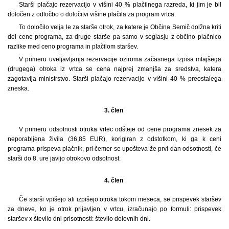
Starši plačajo rezervacijo v višini 40 % plačilnega razreda, ki jim je bil
določen z odločbo o določitvi višine plačila za program vrtca.
To določilo velja le za starše otrok, za katere je Občina Semič dolžna kriti
del cene programa, za druge starše pa samo v soglasju z občino plačnico
razlike med ceno programa in plačilom staršev.
V primeru uveljavljanja rezervacije oziroma začasnega izpisa mlajšega
(drugega) otroka iz vrtca se cena najprej zmanjša za sredstva, katera
zagotavlja ministrstvo. Starši plačajo rezervacijo v višini 40 % preostalega
zneska.
3. člen
V primeru odsotnosti otroka vrtec odšteje od cene programa znesek za
neporabljena živila (36,85 EUR), korigiran z odstotkom, ki ga k ceni
programa prispeva plačnik, pri čemer se upošteva že prvi dan odsotnosti, če
starši do 8. ure javijo otrokovo odsotnost.
4. člen
Če starši vpišejo ali izpišejo otroka tokom meseca, se prispevek staršev
za dneve, ko je otrok prijavljen v vrtcu, izračunajo po formuli: prispevek
staršev x število dni prisotnosti: število delovnih dni.