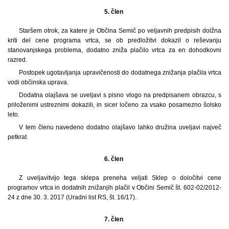
5. člen
Staršem otrok, za katere je Občina Semič po veljavnih predpisih dolžna
kriti del cene programa vrtca, se ob predložitvi dokazil o reševanju
stanovanjskega problema, dodatno zniža plačilo vrtca za en dohodkovni
razred.
Postopek ugotavljanja upravičenosti do dodatnega znižanja plačila vrtca
vodi občinska uprava.
Dodatna olajšava se uveljavi s pisno vlogo na predpisanem obrazcu, s
priloženimi ustreznimi dokazili, in sicer ločeno za vsako posamezno šolsko
leto.
V tem členu navedeno dodatno olajšavo lahko družina uveljavi največ
petkrat.
6. člen
Z uveljavitvijo tega sklepa preneha veljati Sklep o določitvi cene
programov vrtca in dodatnih znižanjih plačil v Občini Semič št. 602-02/2012-
24 z dne 30. 3. 2017 (Uradni list RS, št. 16/17).
7. člen