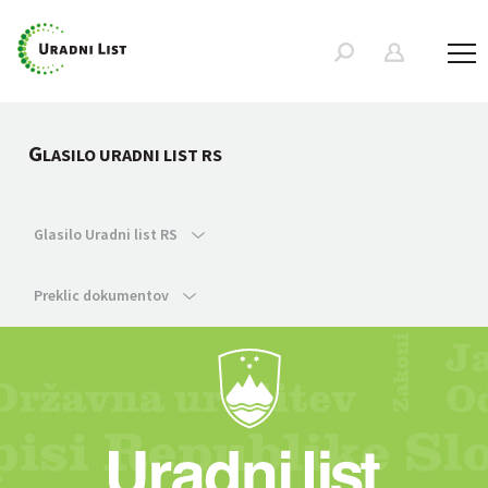
G
LASILO URADNI LIST RS
Glasilo Uradni list RS
Preklic dokumentov