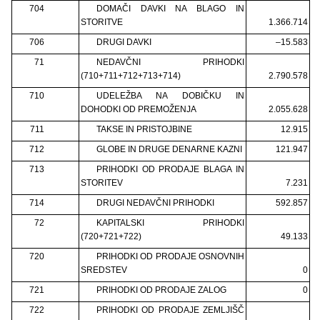
704
DOMAČI DAVKI NA BLAGO IN
STORITVE
1.366.714
706
DRUGI DAVKI
–15.583
71
NEDAVČNI PRIHODKI
(710+711+712+713+714)
2.790.578
710
UDELEŽBA NA DOBIČKU IN
DOHODKI OD PREMOŽENJA
2.055.628
711
TAKSE IN PRISTOJBINE
12.915
712
GLOBE IN DRUGE DENARNE KAZNI
121.947
713
PRIHODKI OD PRODAJE BLAGA IN
STORITEV
7.231
714
DRUGI NEDAVČNI PRIHODKI
592.857
72
KAPITALSKI PRIHODKI
(720+721+722)
49.133
720
PRIHODKI OD PRODAJE OSNOVNIH
SREDSTEV
0
721
PRIHODKI OD PRODAJE ZALOG
0
722
PRIHODKI OD PRODAJE ZEMLJIŠČ