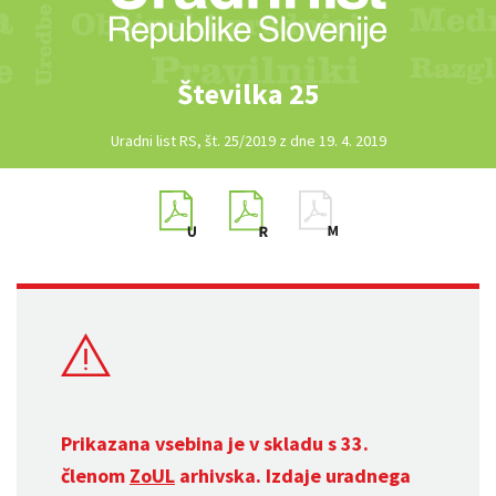
Številka 25
Uradni list RS, št. 25/2019 z dne 19. 4. 2019
Prikazana vsebina je v skladu s 33.
členom
ZoUL
arhivska. Izdaje uradnega