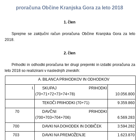
proračuna Občine Kranjska Gora za leto 2018
1. člen
Sprejme se zaključni račun proračuna Občine Kranjska Gora za leto
2018.
2. člen
Prihodki in odhodki proračuna ter drugi prejemki in izdatki proračuna za
leto 2018 so realizirani v naslednjih zneskih:
A. BILANCA PRIHODKOV IN ODHODKOV
I.
SKUPAJ PRIHODKI
(70+71+72+73+74+78)
10.056.800
TEKOČI PRIHODKI (70+71)
9.359.860
70
DAVČNI PRIHODKI
(700+703+704+706)
6.569.283
700
DAVKI NA DOHODEK IN DOBIČEK
3.594.282
703
DAVKI NA PREMOŽENJE
1.623.870