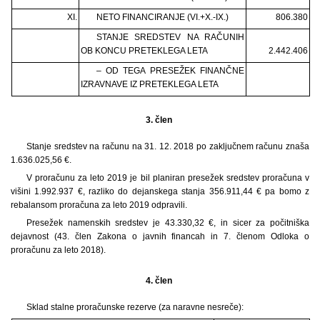
XI.
NETO FINANCIRANJE (VI.+X.-IX.)
806.380
STANJE SREDSTEV NA RAČUNIH
OB KONCU PRETEKLEGA LETA
2.442.406
– OD TEGA PRESEŽEK FINANČNE
IZRAVNAVE IZ PRETEKLEGA LETA
3. člen
Stanje sredstev na računu na 31. 12. 2018 po zaključnem računu znaša
1.636.025,56 €.
V proračunu za leto 2019 je bil planiran presežek sredstev proračuna v
višini 1.992.937 €, razliko do dejanskega stanja 356.911,44 € pa bomo z
rebalansom proračuna za leto 2019 odpravili.
Presežek namenskih sredstev je 43.330,32 €, in sicer za počitniška
dejavnost (43. člen Zakona o javnih financah in 7. členom Odloka o
proračunu za leto 2018).
4. člen
Sklad stalne proračunske rezerve (za naravne nesreče):