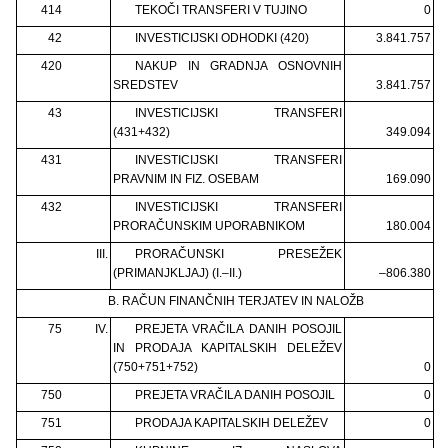
414
TEKOČI TRANSFERI V TUJINO
0
42
INVESTICIJSKI ODHODKI (420)
3.841.757
420
NAKUP IN GRADNJA OSNOVNIH
SREDSTEV
3.841.757
43
INVESTICIJSKI TRANSFERI
(431+432)
349.094
431
INVESTICIJSKI TRANSFERI
PRAVNIM IN FIZ. OSEBAM
169.090
432
INVESTICIJSKI TRANSFERI
PRORAČUNSKIM UPORABNIKOM
180.004
III.
PRORAČUNSKI PRESEŽEK
(PRIMANJKLJAJ) (I.–II.)
–806.380
B. RAČUN FINANČNIH TERJATEV IN NALOŽB
75
IV.
PREJETA VRAČILA DANIH POSOJIL
IN PRODAJA KAPITALSKIH DELEŽEV
(750+751+752)
0
750
PREJETA VRAČILA DANIH POSOJIL
0
751
PRODAJA KAPITALSKIH DELEŽEV
0