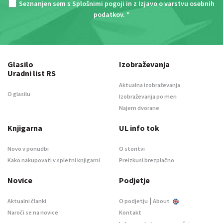
Seznanjen sem s
Splošnimi pogoji
in z
Izjavo o varstvu osebnih
podatkov
. *
Glasilo
Izobraževanja
Uradni list RS
Aktualna izobraževanja
O glasilu
Izobraževanja po meri
Najem dvorane
Knjigarna
UL info tok
Novo v ponudbi
O storitvi
Kako nakupovati v spletni knjigarni
Preizkusi brezplačno
Novice
Podjetje
|
Aktualni članki
O podjetju
About
Naroči se na novice
Kontakt