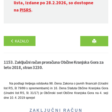
lista, izdane po 28.2.2026, so dostopne
na
PISRS
.
KAZALO
1153. Zaključni račun proračuna Občine Kranjska Gora za
leto 2018, stran 3230.
Na podlagi tretjega odstavka 98. člena Zakona o javnih financah (Uradni
list RS, št 79/99 s spremembami) in 16. člena Statuta Občine Kranjska Gora
(Uradni list RS, št. 31/17) je Občinski svet Občine Kranjska Gora na 4. seji
dne 10. 4. 2019 sprejel
Z A K L J U Č N I R A Č U N