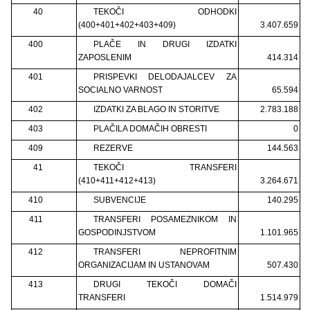
40
TEKOČI ODHODKI
(400+401+402+403+409)
3.407.659
400
PLAČE IN DRUGI IZDATKI
ZAPOSLENIM
414.314
401
PRISPEVKI DELODAJALCEV ZA
SOCIALNO VARNOST
65.594
402
IZDATKI ZA BLAGO IN STORITVE
2.783.188
403
PLAČILA DOMAČIH OBRESTI
0
409
REZERVE
144.563
41
TEKOČI TRANSFERI
(410+411+412+413)
3.264.671
410
SUBVENCIJE
140.295
411
TRANSFERI POSAMEZNIKOM IN
GOSPODINJSTVOM
1.101.965
412
TRANSFERI NEPROFITNIM
ORGANIZACIJAM IN USTANOVAM
507.430
413
DRUGI TEKOČI DOMAČI
TRANSFERI
1.514.979