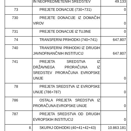
IN NEOPREDMETENIH SREDSTEV
49.133
73
PREJETE DONACIJE (730+731)
0
730
PREJETE DONACIJE IZ DOMAČIH
VIROV
0
731
PREJETE DONACIJE IZ TUJINE
0
74
TRANSFERNI PRIHODKI (740+741)
647.807
740
TRANSFERNI PRIHODKI IZ DRUGIH
JAVNOFINANČNIH INSTITUCIJ
647.807
741
PREJETA SREDSTVA IZ
DRŽAVNEGA PRORAČUNA IZ
SREDSTEV PRORAČUNA EVROPSKE
UNIJE
0
78
PREJETA SREDSTVA IZ EVROPSKE
UNIJE (786+787)
0
786
OSTALA PREJETA SREDSTVA IZ
PRORAČUNA EVROPSKE UNIJE
0
787
PREJETA SREDSTVA OD DRUGIH
EVROPSKIH INSTITUCIJ
0
II.
SKUPAJ ODHODKI (40+41+42+43)
10.863.181