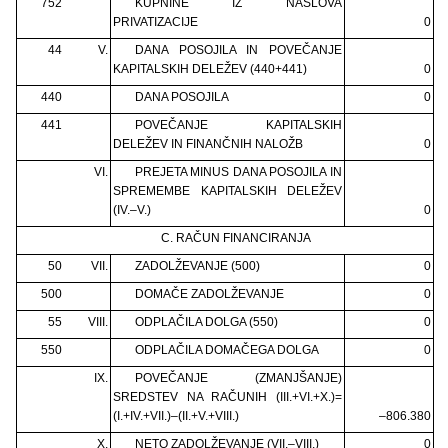
752
KUPNINE IZ NASLOVA
PRIVATIZACIJE
0
44
V.
DANA POSOJILA IN POVEČANJE
KAPITALSKIH DELEŽEV (440+441)
0
440
DANA POSOJILA
0
441
POVEČANJE KAPITALSKIH
DELEŽEV IN FINANČNIH NALOŽB
0
VI.
PREJETA MINUS DANA POSOJILA IN
SPREMEMBE KAPITALSKIH DELEŽEV
(IV.–V.)
0
C. RAČUN FINANCIRANJA
50
VII.
ZADOLŽEVANJE (500)
0
500
DOMAČE ZADOLŽEVANJE
0
55
VIII.
ODPLAČILA DOLGA (550)
0
550
ODPLAČILA DOMAČEGA DOLGA
0
IX.
POVEČANJE (ZMANJŠANJE)
SREDSTEV NA RAČUNIH (III.+VI.+X.)=
(I.+IV.+VII.)–(II.+V.+VIII.)
–806.380
X.
NETO ZADOLŽEVANJE (VII.–VIII.)
0