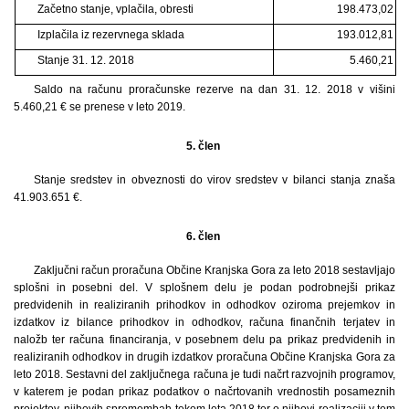
Začetno stanje, vplačila, obresti
198.473,02
Izplačila iz rezervnega sklada
193.012,81
Stanje 31. 12. 2018
5.460,21
Saldo na računu proračunske rezerve na dan 31. 12. 2018 v višini
5.460,21 € se prenese v leto 2019.
5. člen
Stanje sredstev in obveznosti do virov sredstev v bilanci stanja znaša
41.903.651 €.
6. člen
Zaključni račun proračuna Občine Kranjska Gora za leto 2018 sestavljajo
splošni in posebni del. V splošnem delu je podan podrobnejši prikaz
predvidenih in realiziranih prihodkov in odhodkov oziroma prejemkov in
izdatkov iz bilance prihodkov in odhodkov, računa finančnih terjatev in
naložb ter računa financiranja, v posebnem delu pa prikaz predvidenih in
realiziranih odhodkov in drugih izdatkov proračuna Občine Kranjska Gora za
leto 2018. Sestavni del zaključnega računa je tudi načrt razvojnih programov,
v katerem je podan prikaz podatkov o načrtovanih vrednostih posameznih
projektov, njihovih spremembah tekom leta 2018 ter o njihovi realizaciji v tem