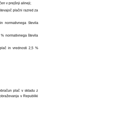
 v prejšnji alineji;
tevajoč plačni razred za
in normativnega števila
0 % normativnega števila
plač in vrednosti 2,5 %
obračun plač v skladu z
obraževanja v Republiki