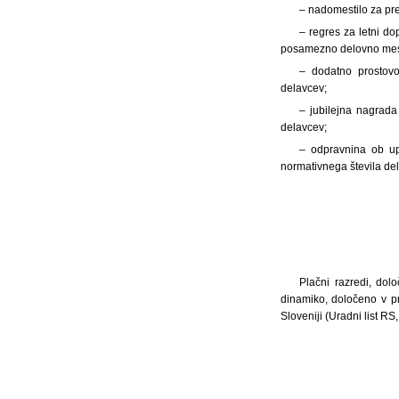
– nadomestilo za pre
– regres za letni d
posamezno delovno mesto
– dodatno prostovo
delavcev;
– jubilejna nagrada
delavcev;
– odpravnina ob upo
normativnega števila del
Plačni razredi, do
dinamiko, določeno v p
Sloveniji (Uradni list RS,