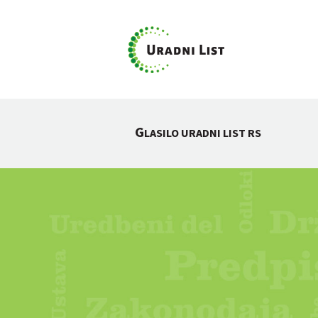
G
LASILO URADNI LIST RS