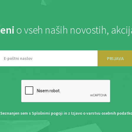
eni
o vseh naših novostih, akci
PRIJAVA
Seznanjen sem s
Splošnimi pogoji
in z
Izjavo o varstvu osebnih podatk