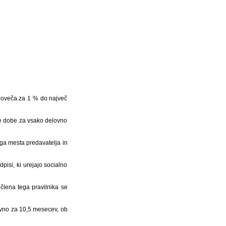
 poveča za 1 % do največ
ne dobe za vsako delovno
ega mesta predavatelja in
pisi, ki urejajo socialno
člena tega pravilnika se
vno za 10,5 mesecev, ob