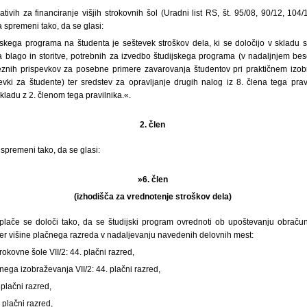
tivih za financiranje višjih strokovnih šol (Uradni list RS, št. 95/08, 90/12, 104
 spremeni tako, da se glasi:
jskega programa na študenta je seštevek stroškov dela, ki se določijo v skladu s
za blago in storitve, potrebnih za izvedbo študijskega programa (v nadaljnjem besed
veznih prispevkov za posebne primere zavarovanja študentov pri praktičnem izob
evki za študente) ter sredstev za opravljanje drugih nalog iz 8. člena tega pravi
kladu z 2. členom tega pravilnika.«.
2. člen
 spremeni tako, da se glasi:
»6. člen
(izhodišča za vrednotenje stroškov dela)
lače se določi tako, da se študijski program ovrednoti ob upoštevanju obračun
 ter višine plačnega razreda v nadaljevanju navedenih delovnih mest:
trokovne šole VII/2: 44. plačni razred,
čnega izobraževanja VII/2: 44. plačni razred,
. plačni razred,
. plačni razred,