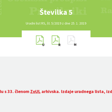
Številka 5
Uradni list RS, št. 5/2019 z dne 25. 1. 2019
du s 33. členom
ZoUL
arhivska. Izdaje uradnega lista, iz