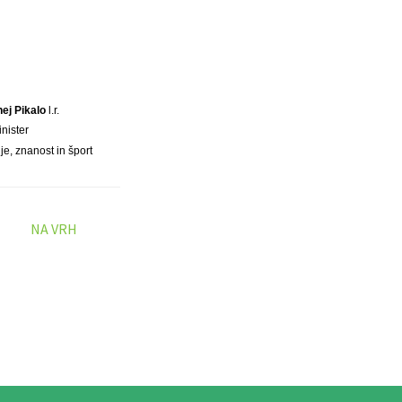
nej Pikalo
l.r.
inister
je, znanost in šport
NA VRH