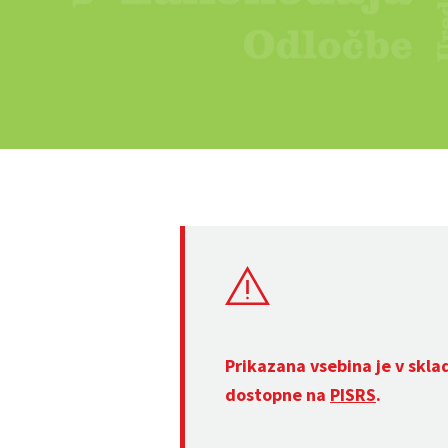
Prikazana vsebina je v skla
dostopne na
PISRS
.