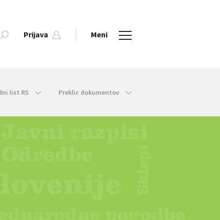
Prijava
Meni
dni list RS
Preklic dokumentov