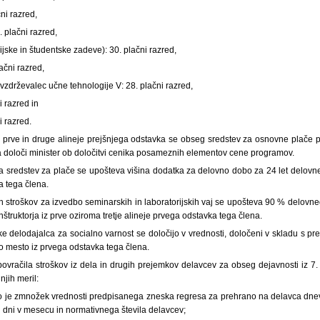
čni razred,
. plačni razred,
dijske in študentske zadeve): 30. plačni razred,
lačni razred,
 vzdrževalec učne tehnologije V: 28. plačni razred,
i razred in
ni razred.
 prve in druge alineje prejšnjega odstavka se obseg sredstev za osnovne plače
 določi minister ob določitvi cenika posameznih elementov cene programov.
a sredstev za plače se upošteva višina dodatka za delovno dobo za 24 let delov
a tega člena.
ih stroškov za izvedbo seminarskih in laboratorijskih vaj se upošteva 90 % delovn
truktorja iz prve oziroma tretje alineje prvega odstavka tega člena.
e delodajalca za socialno varnost se določijo v vrednosti, določeni v skladu s pred
o mesto iz prvega odstavka tega člena.
ovračila stroškov iz dela in drugih prejemkov delavcev za obseg dejavnosti iz 7. 
njih meril:
o je zmnožek vrednosti predpisanega zneska regresa za prehrano na delavca dne
 dni v mesecu in normativnega števila delavcev;