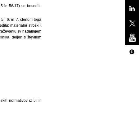
/15 in 56/17) se besedilo
 5., 6. in 7. členom tega
ilu: materialni stroški),
raževanju (v nadaljnjem
lnika, deljen s številom
skih normativov iz 5. in