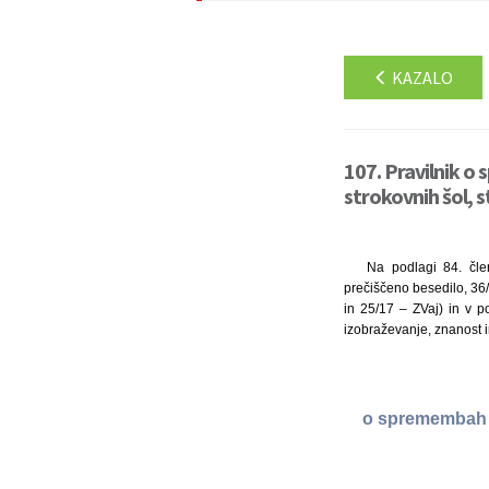
KAZALO
107. Pravilnik o 
strokovnih šol, s
Na podlagi 84. čle
prečiščeno besedilo, 36/
in 25/17 – ZVaj) in v p
izobraževanje, znanost i
o spremembah in