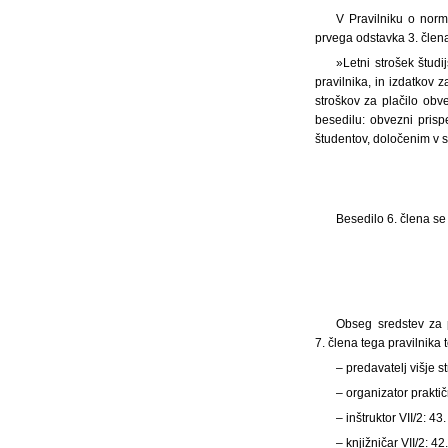
V Pravilniku o norma
prvega odstavka 3. člena
»Letni strošek študi
pravilnika, in izdatkov 
stroškov za plačilo ob
besedilu: obvezni prisp
študentov, določenim v s
Besedilo 6. člena se
Obseg sredstev za p
7. člena tega pravilnika
– predavatelj višje s
– organizator prakti
– inštruktor VII/2: 43
– knjižničar VII/2: 42