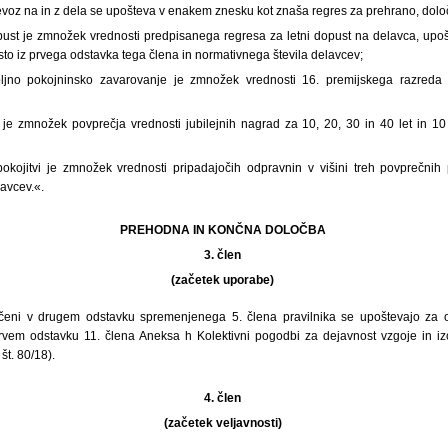
voz na in z dela se upošteva v enakem znesku kot znaša regres za prehrano, določen
opust je zmnožek vrednosti predpisanega regresa za letni dopust na delavca, upoš
 iz prvega odstavka tega člena in normativnega števila delavcev;
ljno pokojninsko zavarovanje je zmnožek vrednosti 16. premijskega razreda 
 je zmnožek povprečja vrednosti jubilejnih nagrad za 10, 20, 30 in 40 let in 1
kojitvi je zmnožek vrednosti pripadajočih odpravnin v višini treh povprečnih 
avcev.«.
PREHODNA IN KONČNA DOLOČBA
3. člen
(začetek uporabe)
ločeni v drugem odstavku spremenjenega 5. člena pravilnika se upoštevajo za 
rvem odstavku 11. člena Aneksa h Kolektivni pogodbi za dejavnost vzgoje in iz
 št. 80/18).
4. člen
(začetek veljavnosti)