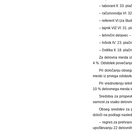
– laborant II: 33. pla
– računovodja VI: 32
– referent VI (za štu
– tajnik VIZ VI: 31. p
– tehnični delavec –
– hišnik IV: 23. plačn
– čistilka II: 18. plač
Za delovna mesta iz
4 %. Odstotek povečanja
Pri določanju obseg
mesto iz prvega odstavk
Pri vrednotenju letn
10 % delovnega mesta inš
Sredstva za prispevk
varnost za vsako delovn
Obseg sredstev za p
določi na podlagi nasled
– regres za prehran
upoštevanju 22 delovnih