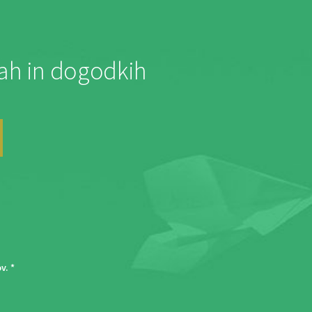
jah in dogodkih
ov
. *