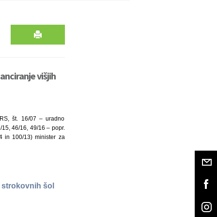
nciranje višjih
 RS, št. 16/07 – uradno
/15, 46/16, 49/16 – popr.
4 in 100/13) minister za
h strokovnih šol