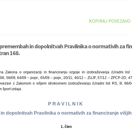
KOPIRAJ POVEZAVO
spremembah in dopolnitvah Pravilnika o normativih za fina
tran 168.
na Zakona o organizaciji in financiranju vzgoje in izobraževanja (Uradni list
08, 58/09, 64/09 – popr., 65/09 – popr., 20/11, 40/12 – ZUJF, 57/12 – ZPCP-2D, 47
ovezavi z Zakonom o višjem strokovnem izobraževanju (Uradni list RS, št. 86/0
n šport izdaja
P R A V I L N I K
 dopolnitvah Pravilnika o normativih za financiranje višji
1.
člen