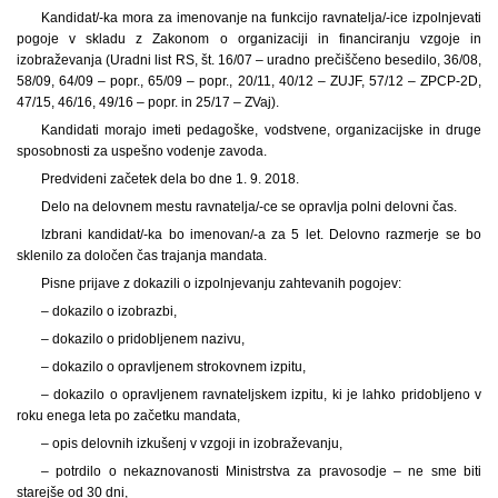
Kandidat/-ka mora za imenovanje na funkcijo ravnatelja/-ice izpolnjevati
pogoje v skladu z Zakonom o organizaciji in financiranju vzgoje in
izobraževanja (Uradni list RS, št. 16/07 – uradno prečiščeno besedilo, 36/08,
58/09, 64/09 – popr., 65/09 – popr., 20/11, 40/12 – ZUJF, 57/12 – ZPCP-2D,
47/15, 46/16, 49/16 – popr. in 25/17 – ZVaj).
Kandidati morajo imeti pedagoške, vodstvene, organizacijske in druge
sposobnosti za uspešno vodenje zavoda.
Predvideni začetek dela bo dne 1. 9. 2018.
Delo na delovnem mestu ravnatelja/-ce se opravlja polni delovni čas.
Izbrani kandidat/-ka bo imenovan/-a za 5 let. Delovno razmerje se bo
sklenilo za določen čas trajanja mandata.
Pisne prijave z dokazili o izpolnjevanju zahtevanih pogojev:
– dokazilo o izobrazbi,
– dokazilo o pridobljenem nazivu,
– dokazilo o opravljenem strokovnem izpitu,
– dokazilo o opravljenem ravnateljskem izpitu, ki je lahko pridobljeno v
roku enega leta po začetku mandata,
– opis delovnih izkušenj v vzgoji in izobraževanju,
– potrdilo o nekaznovanosti Ministrstva za pravosodje – ne sme biti
starejše od 30 dni,