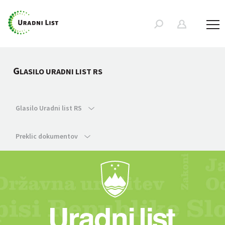
G
LASILO URADNI LIST RS
Glasilo Uradni list RS
Preklic dokumentov