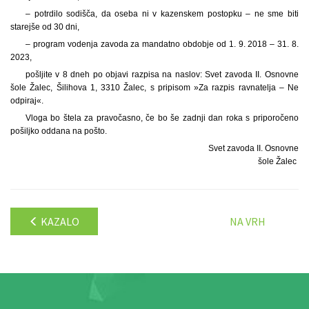
– potrdilo sodišča, da oseba ni v kazenskem postopku – ne sme biti
starejše od 30 dni,
– program vodenja zavoda za mandatno obdobje od 1. 9. 2018 – 31. 8.
2023,
pošljite v 8 dneh po objavi razpisa na naslov: Svet zavoda II. Osnovne
šole Žalec, Šilihova 1, 3310 Žalec, s pripisom »Za razpis ravnatelja – Ne
odpiraj«.
Vloga bo štela za pravočasno, če bo še zadnji dan roka s priporočeno
pošiljko oddana na pošto.
Svet zavoda II. Osnovne
šole Žalec
KAZALO
NA VRH