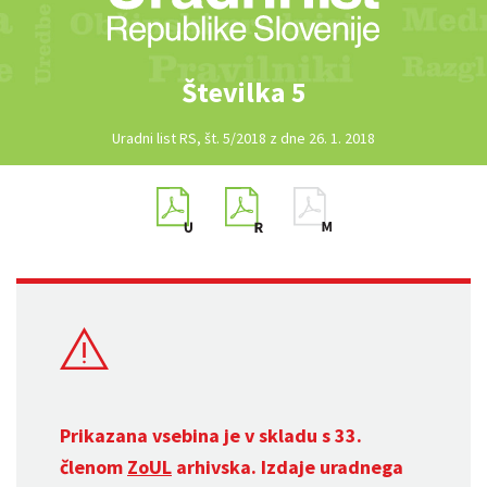
Številka 5
Uradni list RS, št. 5/2018 z dne 26. 1. 2018
Prikazana vsebina je v skladu s 33.
členom
ZoUL
arhivska. Izdaje uradnega