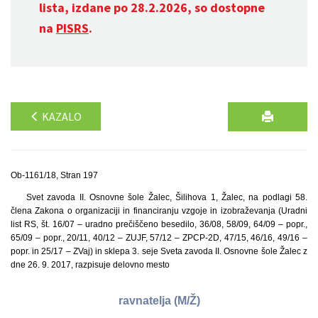
lista, izdane po 28.2.2026, so dostopne
na
PISRS
.
KAZALO
Ob-1161/18, Stran 197
Svet zavoda II. Osnovne šole Žalec, Šilihova 1, Žalec, na podlagi 58.
člena Zakona o organizaciji in financiranju vzgoje in izobraževanja (Uradni
list RS, št. 16/07 – uradno prečiščeno besedilo, 36/08, 58/09, 64/09 – popr.,
65/09 – popr., 20/11, 40/12 – ZUJF, 57/12 – ZPCP-2D, 47/15, 46/16, 49/16 –
popr. in 25/17 – ZVaj) in sklepa 3. seje Sveta zavoda II. Osnovne šole Žalec z
dne 26. 9. 2017, razpisuje delovno mesto
ravnatelja (M/Ž)