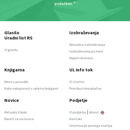
podatkov
. *
Glasilo
Izobraževanja
Uradni list RS
Aktualna izobraževanja
O glasilu
Izobraževanja po meri
Najem dvorane
Knjigarna
UL info tok
Novo v ponudbi
O storitvi
Kako nakupovati v spletni knjigarni
Preizkusi brezplačno
Novice
Podjetje
|
Aktualni članki
O podjetju
About
Naroči se na novice
Kontakt
Informacije javnega značaja