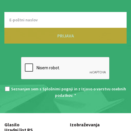
PRIJAVA
Seznanjen sem s
Splošnimi pogoji
in z
Izjavo o varstvu osebnih
podatkov
. *
Glasilo
Izobraževanja
Uradni list RS