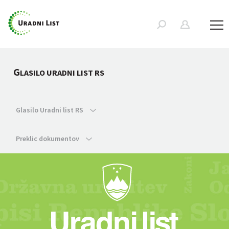
G
LASILO URADNI LIST RS
Glasilo Uradni list RS
Preklic dokumentov