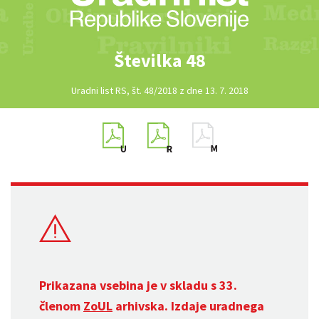
Številka 48
Uradni list RS, št. 48/2018 z dne 13. 7. 2018
Prikazana vsebina je v skladu s 33.
členom
ZoUL
arhivska. Izdaje uradnega