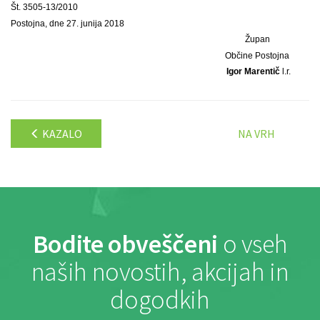
Št. 3505-13/2010
Postojna, dne 27. junija 2018
Župan
Občine Postojna
Igor Marentič
l.r.
KAZALO
NA VRH
Bodite obveščeni
o vseh
naših novostih, akcijah in
dogodkih