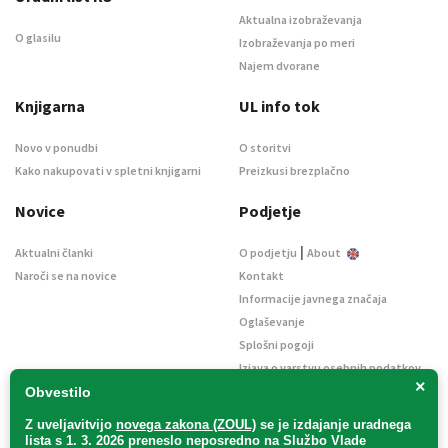
Aktualna izobraževanja
O glasilu
Izobraževanja po meri
Najem dvorane
Knjigarna
UL info tok
Novo v ponudbi
O storitvi
Kako nakupovati v spletni knjigarni
Preizkusi brezplačno
Novice
Podjetje
|
Aktualni članki
O podjetju
About
Naroči se na novice
Kontakt
Informacije javnega značaja
Oglaševanje
Splošni pogoji
Izjava o varstvu osebnih podatkov
×
E-dražbe
Obvestilo
Z uveljavitvijo
novega zakona (ZOUL)
se je
izdajanje uradnega
lista s 1. 3. 2026 preneslo
neposredno
na Službo Vlade