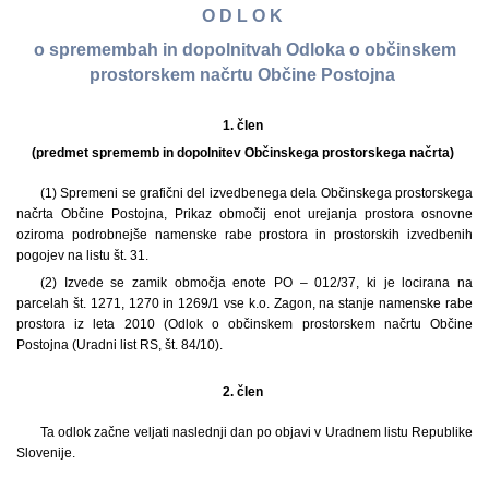
O D L O K
o spremembah in dopolnitvah Odloka o občinskem
prostorskem načrtu Občine Postojna
1. člen
(predmet sprememb in dopolnitev Občinskega prostorskega načrta)
(1) Spremeni se grafični del izvedbenega dela Občinskega prostorskega
načrta Občine Postojna, Prikaz območij enot urejanja prostora osnovne
oziroma podrobnejše namenske rabe prostora in prostorskih izvedbenih
pogojev na listu št. 31.
(2) Izvede se zamik območja enote PO – 012/37, ki je locirana na
parcelah št. 1271, 1270 in 1269/1 vse k.o. Zagon, na stanje namenske rabe
prostora iz leta 2010 (Odlok o občinskem prostorskem načrtu Občine
Postojna (Uradni list RS, št. 84/10).
2. člen
Ta odlok začne veljati naslednji dan po objavi v Uradnem listu Republike
Slovenije.