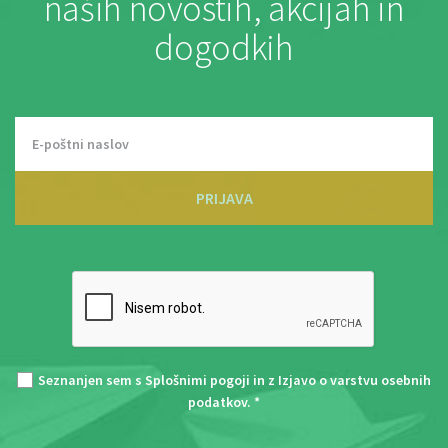
naših novostih, akcijah in
dogodkih
PRIJAVA
Seznanjen sem s
Splošnimi pogoji
in z
Izjavo o varstvu osebnih
podatkov
. *