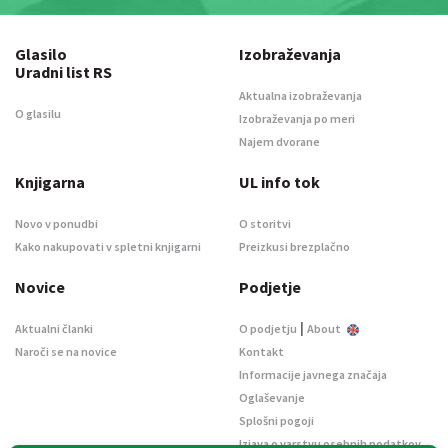
Glasilo
Izobraževanja
Uradni list RS
Aktualna izobraževanja
O glasilu
Izobraževanja po meri
Najem dvorane
Knjigarna
UL info tok
Novo v ponudbi
O storitvi
Kako nakupovati v spletni knjigarni
Preizkusi brezplačno
Novice
Podjetje
|
Aktualni članki
O podjetju
About
Naroči se na novice
Kontakt
Informacije javnega značaja
Oglaševanje
Splošni pogoji
Izjava o varstvu osebnih podatkov