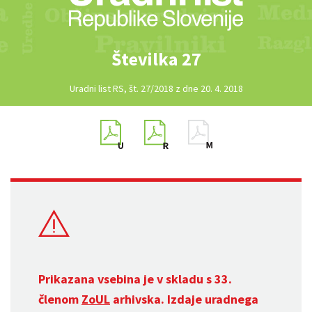
Številka 27
Uradni list RS, št. 27/2018 z dne 20. 4. 2018
Prikazana vsebina je v skladu s 33.
členom
ZoUL
arhivska. Izdaje uradnega