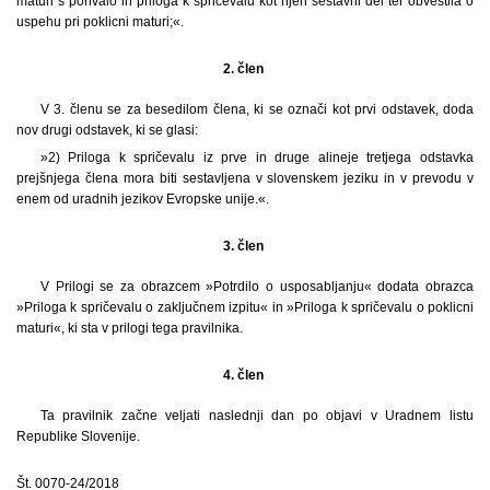
maturi s pohvalo in priloga k spričevalu kot njen sestavni del ter obvestila o
uspehu pri poklicni maturi;«.
2. člen
V 3. členu se za besedilom člena, ki se označi kot prvi odstavek, doda
nov drugi odstavek, ki se glasi:
»2) Priloga k spričevalu iz prve in druge alineje tretjega odstavka
prejšnjega člena mora biti sestavljena v slovenskem jeziku in v prevodu v
enem od uradnih jezikov Evropske unije.«.
3. člen
V Prilogi se za obrazcem »Potrdilo o usposabljanju« dodata obrazca
»Priloga k spričevalu o zaključnem izpitu« in »Priloga k spričevalu o poklicni
maturi«, ki sta v prilogi tega pravilnika.
4. člen
Ta pravilnik začne veljati naslednji dan po objavi v Uradnem listu
Republike Slovenije.
Št. 0070-24/2018