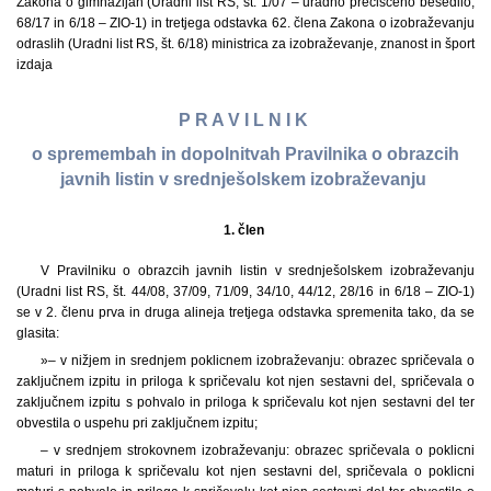
Zakona o gimnazijah (Uradni list RS, št. 1/07 – uradno prečiščeno besedilo,
68/17 in 6/18 – ZIO-1) in tretjega odstavka 62. člena Zakona o izobraževanju
odraslih (Uradni list RS, št. 6/18) ministrica za izobraževanje, znanost in šport
izdaja
P R A V I L N I K
o spremembah in dopolnitvah Pravilnika o obrazcih
javnih listin v srednješolskem izobraževanju
1. člen
V Pravilniku o obrazcih javnih listin v srednješolskem izobraževanju
(Uradni list RS, št. 44/08, 37/09, 71/09, 34/10, 44/12, 28/16 in 6/18 – ZIO-1)
se v 2. členu prva in druga alineja tretjega odstavka spremenita tako, da se
glasita:
»– v nižjem in srednjem poklicnem izobraževanju: obrazec spričevala o
zaključnem izpitu in priloga k spričevalu kot njen sestavni del, spričevala o
zaključnem izpitu s pohvalo in priloga k spričevalu kot njen sestavni del ter
obvestila o uspehu pri zaključnem izpitu;
– v srednjem strokovnem izobraževanju: obrazec spričevala o poklicni
maturi in priloga k spričevalu kot njen sestavni del, spričevala o poklicni