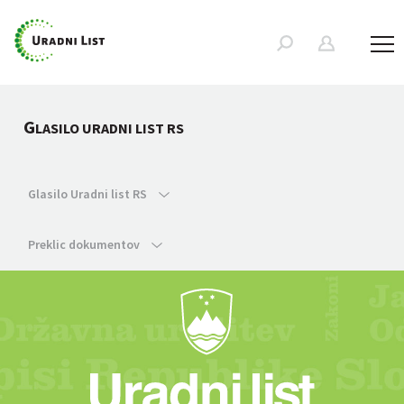
G
LASILO URADNI LIST RS
Glasilo Uradni list RS
Preklic dokumentov