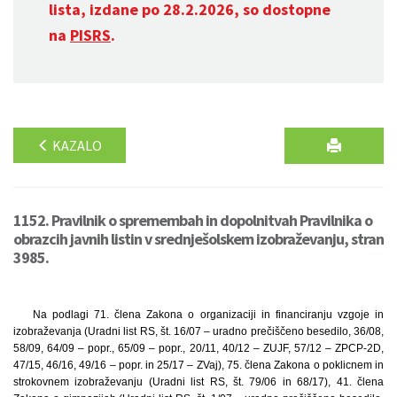
lista, izdane po 28.2.2026, so dostopne
na
PISRS
.
KAZALO
1152. Pravilnik o spremembah in dopolnitvah Pravilnika o
obrazcih javnih listin v srednješolskem izobraževanju, stran
3985.
Na podlagi 71. člena Zakona o organizaciji in financiranju vzgoje in
izobraževanja (Uradni list RS, št. 16/07 – uradno prečiščeno besedilo, 36/08,
58/09, 64/09 – popr., 65/09 – popr., 20/11, 40/12 – ZUJF, 57/12 – ZPCP-2D,
47/15, 46/16, 49/16 – popr. in 25/17 – ZVaj), 75. člena Zakona o poklicnem in
strokovnem izobraževanju (Uradni list RS, št. 79/06 in 68/17), 41. člena