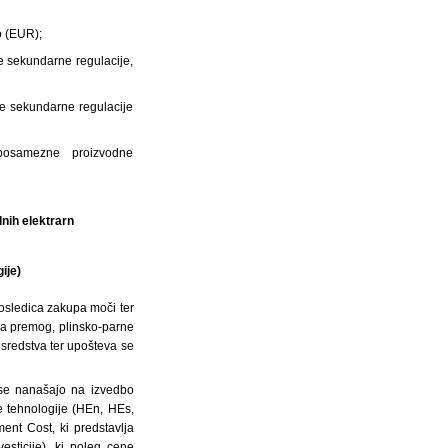
jo (EUR);
e sekundarne regulacije,
je sekundarne regulacije
 posamezne proizvodne
lnih elektrarn
gije)
osledica zakupa moči ter
 na premog, plinsko-parne
a sredstva ter upošteva se
 se nanašajo na izvedbo
e tehnologije (HEn, HEs,
nt Cost, ki predstavlja
esticije), ki poleg cene