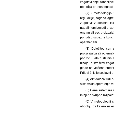
zagotavljanje zanesljive
območja prenosnega sis
(2) Z metodologijo 
regulacije, zagona agr
zagotoviti zadostnih sis
nadaljnjem besedilu: ag
enemu ali več proizvaja
ponudijo ustrezne količ
operaterjem.
(3) Določitev cen 
proizvajalca ali odjemal
področju letnih stalnih 
izhaja iz stroškov zago
glede na vložena sredst
Prilogi 1, ki je sestavni d
(4) Akt določa tudi n
sistemskih operaterjih v r
(5) Cena sistemske s
in njeno skupno razpolož
(6) V metodologiji s
obdobju, za katero siste