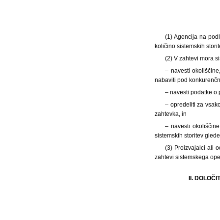
(1) Agencija na pod
količino sistemskih stori
(2) V zahtevi mora s
– navesti okoliščine
nabaviti pod konkurenčni
– navesti podatke o p
– opredeliti za vsak
zahtevka, in
– navesti okoliščine
sistemskih storitev glede
(3) Proizvajalci ali
zahtevi sistemskega oper
II. DOLO