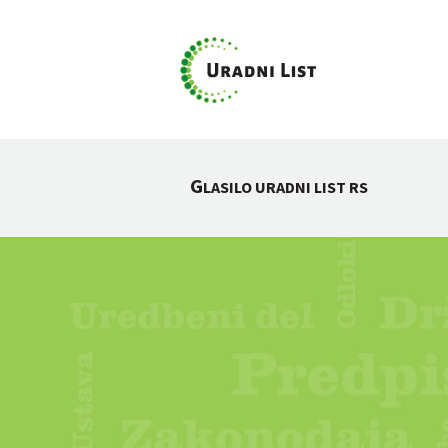
G
LASILO URADNI LIST RS