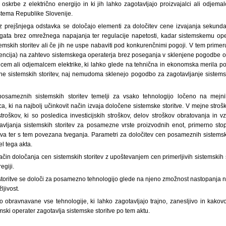
 oskrbe z električno energijo in ki jih lahko zagotavljajo proizvajalci ali odjemal
tema Republike Slovenije.
iz prejšnjega odstavka se določajo elementi za določitev cene izvajanja sekundar
egata brez omrežnega napajanja ter regulacije napetosti, kadar sistemskemu ope
temskih storitev ali če jih ne uspe nabaviti pod konkurenčnimi pogoji. V tem primer
encija) na zahtevo sistemskega operaterja brez poseganja v sklenjene pogodbe o
lcem ali odjemalcem elektrike, ki lahko glede na tehnična in ekonomska merila p
ine sistemskih storitev, naj nemudoma sklenejo pogodbo za zagotavljanje sistemsk
posameznih sistemskih storitev temelji za vsako tehnologijo ločeno na mejnih
ca, ki na najbolj učinkovit način izvaja določene sistemske storitve. V mejne strošk
stroškov, ki so posledica investicijskih stroškov, delov stroškov obratovanja in 
tavljanja sistemskih storitev za posamezne vrste proizvodnih enot, primerno st
va ter s tem povezana tveganja. Parametri za določitev cen posameznih sistemski
el tega akta.
ačin določanja cen sistemskih storitev z upoštevanjem cen primerljivih sistemskih st
egiji.
toritve se določi za posamezno tehnologijo glede na njeno zmožnost nastopanja na
ljivost.
o obravnavane vse tehnologije, ki lahko zagotavljajo trajno, zanesljivo in kakovo
mski operater zagotavlja sistemske storitve po tem aktu.