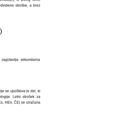
edvidene stroške, a brez
e zagotavlja sekundarna
je se upošteva le del, ki
ogije. Letni strošek za
HEs, HEn, ČE) se izračuna