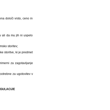
na določi vrsto, ceno in
v ali da mu jih ni uspelo
msko storitev;
e storitve, ki je predmet
primerni za zagotavljanje
 potrebne za ugotovitev v
EGULACIJE