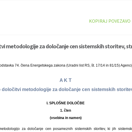
KOPIRAJ POVEZAVO
tvi metodologije za določanje cen sistemskih storitev, st
odstavka 74. člena Energetskega zakona (Uradni list RS, št. 17/14 in 81/15) Agenci
A K T
 določitvi metodologije za določanje cen sistemskih storit
I. SPLOŠNE DOLOČBE
1. člen
(vsebina in namen)
metodologijo za določanje cen posameznih sistemskih storitev, ki jih sistemsk