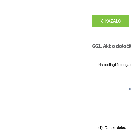
KAZALO
661. Akt o določi
Na podlagi četrtega 
o
(1) Ta akt določa 