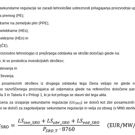
 sekundarne regulacije se zaradi tehnološke ustreznosti prilagajanja proizvodnje u
na premog (PE);
trarne na zemeljski plin (PPE);
oelektrarne (HEs);
lektrarne (HEn) in
 (ČE).
izvodno tehnologijo iz prejšnjega odstavka se stroški določajo glede na:
e, ki so posledica investicijskih stroškov;
atovanja in
rževanja.
ži posameznih stroškov iz drugega odstavka tega člena veljajo ne glede n
 razvrščenega proizvajalca ali odjemalca glede na referenčno določene para
 3 in Tabela 4 v Prilogi 1, ki je kot priloga se stavni del tega akta.
 cena za izvajanje sekundarne regulacije (
Uc
) se določi kot zbir posamezni
SRO
ki se določi za zagotavljanje sekundarne regulacije in velja za obseg (v MW) storitv