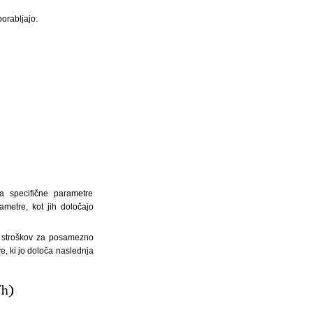
porabljajo:
a specifične parametre
metre, kot jih določajo
h stroškov za posamezno
e, ki jo določa naslednja