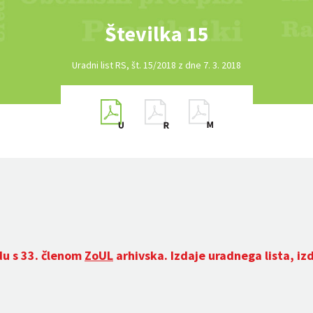
Številka 15
Uradni list RS, št. 15/2018 z dne 7. 3. 2018
du s 33. členom
ZoUL
arhivska. Izdaje uradnega lista, iz