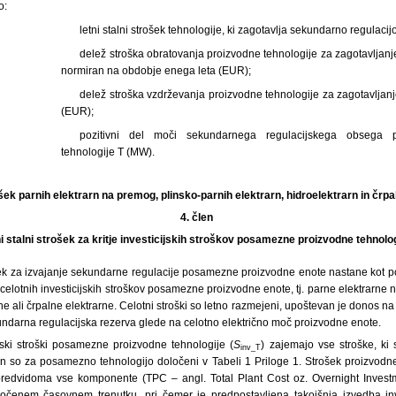
o:
letni stalni strošek tehnologije, ki zagotavlja sekundarno regulaci
delež stroška obratovanja proizvodne tehnologije za zagotavljanj
normiran na obdobje enega leta (EUR);
delež stroška vzdrževanja proizvodne tehnologije za zagotavljan
(EUR);
pozitivni del moči sekundarnega regulacijskega obsega
tehnologije T (MW).
ošek parnih elektrarn na premog, plinsko-parnih elektrarn, hidroelektrarn in črpa
4. člen
ni stalni strošek za kritje investicijskih stroškov posamezne proizvodne tehnolo
rošek za izvajanje sekundarne regulacije posamezne proizvodne enote nastane kot p
a celotnih investicijskih stroškov posamezne proizvodne enote, tj. parne elektrarne
ne ali črpalne elektrarne. Celotni stroški so letno razmejeni, upoštevan je donos n
undarna regulacijska rezerva glede na celotno električno moč proizvodne enote.
ijski stroški posamezne proizvodne tehnologije (
S
) zajemajo vse stroške, ki
inv_T
 so za posamezno tehnologijo določeni v Tabeli 1 Priloge 1. Strošek proizvodn
edvidoma vse komponente (TPC – angl. Total Plant Cost oz. Overnight Investme
oločenem časovnem trenutku, pri čemer je predpostavljena takojšnja izvedba inv