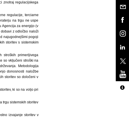
ci znotraj regulacijskega
ne regulacije, terciarne
raterju na trgu ne uspe
u Agencija za energijo (v
 dobavi z odločbo naloži
od najugodnejšimi pogoji
ih storitev s sistemskim
 stroških primerljivega
e so vključeni stroški na
vzdrževanja. Metodologija
opnjo donosnosti naložbe
h storitev so določeni v
oritev, ki so na voljo pri
 trgu sistemskih storitev
stno izvajanje storitev v