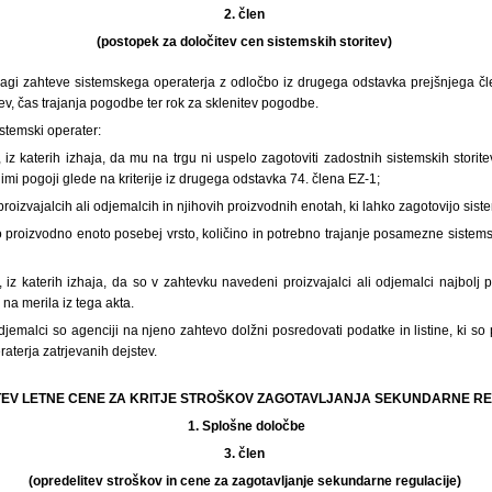
2. člen
(postopek za določitev cen sistemskih storitev)
lagi zahteve sistemskega operaterja z odločbo iz drugega odstavka prejšnjega čle
tev, čas trajanja pogodbe ter rok za sklenitev pogodbe.
istemski operater:
, iz katerih izhaja, da mu na trgu ni uspelo zagotoviti zadostnih sistemskih storite
mi pogoji glede na kriterije iz drugega odstavka 74. člena EZ-1;
roizvajalcih ali odjemalcih in njihovih proizvodnih enotah, ki lahko zagotovijo siste
o proizvodno enoto posebej vrsto, količino in potrebno trajanje posamezne sistemsk
, iz katerih izhaja, da so v zahtevku navedeni proizvajalci ali odjemalci najbolj 
 na merila iz tega akta.
 odjemalci so agenciji na njeno zahtevo dolžni posredovati podatke in listine, ki so
aterja zatrjevanih dejstev.
ČITEV LETNE CENE ZA KRITJE STROŠKOV ZAGOTAVLJANJA SEKUNDARNE R
1.
Splošne določbe
3. člen
(opredelitev stroškov in cene za zagotavljanje sekundarne regulacije)