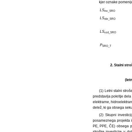
kjer oznake pomenij
LS
inv_SRO
LS
obr_SRO
LS
vzd_SRO
P
SRO_T
2.
Stalni str
(let
(1) Letni stalni st
predstavlja pokritje del
elektrarne, hidroelektrar
delež, ki ga obsega sek
(2) Skupni investic
posameznega projekta in
PE, PPE, ČE) obsega pr
stroške investicije v d