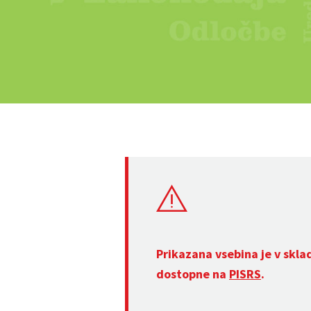
Prikazana vsebina je v skla
dostopne na
PISRS
.