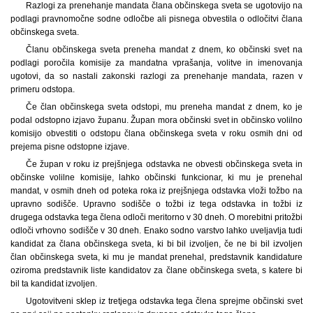
Razlogi za prenehanje mandata člana občinskega sveta se ugotovijo na
podlagi pravnomočne sodne odločbe ali pisnega obvestila o odločitvi člana
občinskega sveta.
Članu občinskega sveta preneha mandat z dnem, ko občinski svet na
podlagi poročila komisije za mandatna vprašanja, volitve in imenovanja
ugotovi, da so nastali zakonski razlogi za prenehanje mandata, razen v
primeru odstopa.
Če član občinskega sveta odstopi, mu preneha mandat z dnem, ko je
podal odstopno izjavo županu. Župan mora občinski svet in občinsko volilno
komisijo obvestiti o odstopu člana občinskega sveta v roku osmih dni od
prejema pisne odstopne izjave.
Če župan v roku iz prejšnjega odstavka ne obvesti občinskega sveta in
občinske volilne komisije, lahko občinski funkcionar, ki mu je prenehal
mandat, v osmih dneh od poteka roka iz prejšnjega odstavka vloži tožbo na
upravno sodišče. Upravno sodišče o tožbi iz tega odstavka in tožbi iz
drugega odstavka tega člena odloči meritorno v 30 dneh. O morebitni pritožbi
odloči vrhovno sodišče v 30 dneh. Enako sodno varstvo lahko uveljavlja tudi
kandidat za člana občinskega sveta, ki bi bil izvoljen, če ne bi bil izvoljen
član občinskega sveta, ki mu je mandat prenehal, predstavnik kandidature
oziroma predstavnik liste kandidatov za člane občinskega sveta, s katere bi
bil ta kandidat izvoljen.
Ugotovitveni sklep iz tretjega odstavka tega člena sprejme občinski svet