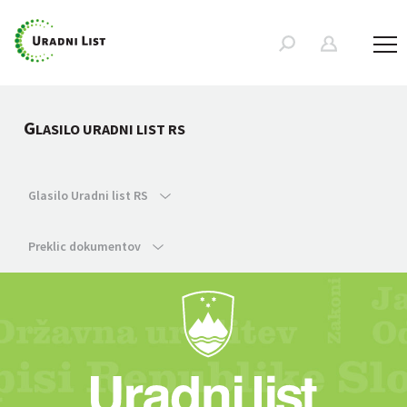
G
LASILO URADNI LIST RS
Glasilo Uradni list RS
Preklic dokumentov