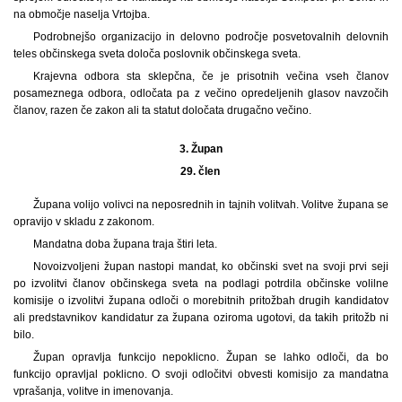
na območje naselja Vrtojba.
Podrobnejšo organizacijo in delovno področje posvetovalnih delovnih
teles občinskega sveta določa poslovnik občinskega sveta.
Krajevna odbora sta sklepčna, če je prisotnih večina vseh članov
posameznega odbora, odločata pa z večino opredeljenih glasov navzočih
članov, razen če zakon ali ta statut določata drugačno večino.
3.
Župan
29. člen
Župana volijo volivci na neposrednih in tajnih volitvah. Volitve župana se
opravijo v skladu z zakonom.
Mandatna doba župana traja štiri leta.
Novoizvoljeni župan nastopi mandat, ko občinski svet na svoji prvi seji
po izvolitvi članov občinskega sveta na podlagi potrdila občinske volilne
komisije o izvolitvi župana odloči o morebitnih pritožbah drugih kandidatov
ali predstavnikov kandidatur za župana oziroma ugotovi, da takih pritožb ni
bilo.
Župan opravlja funkcijo nepoklicno. Župan se lahko odloči, da bo
funkcijo opravljal poklicno. O svoji odločitvi obvesti komisijo za mandatna
vprašanja, volitve in imenovanja.