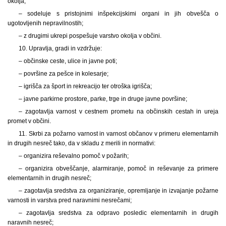
okolja;
– sodeluje s pristojnimi inšpekcijskimi organi in jih obvešča o
ugotovljenih nepravilnostih;
– z drugimi ukrepi pospešuje varstvo okolja v občini.
10. Upravlja, gradi in vzdržuje:
– občinske ceste, ulice in javne poti;
– površine za pešce in kolesarje;
– igrišča za šport in rekreacijo ter otroška igrišča;
– javne parkirne prostore, parke, trge in druge javne površine;
– zagotavlja varnost v cestnem prometu na občinskih cestah in ureja
promet v občini.
11. Skrbi za požarno varnost in varnost občanov v primeru elementarnih
in drugih nesreč tako, da v skladu z merili in normativi:
– organizira reševalno pomoč v požarih;
– organizira obveščanje, alarmiranje, pomoč in reševanje za primere
elementarnih in drugih nesreč;
– zagotavlja sredstva za organiziranje, opremljanje in izvajanje požarne
varnosti in varstva pred naravnimi nesrečami;
– zagotavlja sredstva za odpravo posledic elementarnih in drugih
naravnih nesreč;