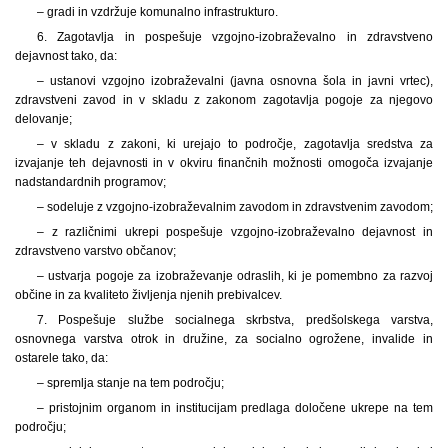
– gradi in vzdržuje komunalno infrastrukturo.
6. Zagotavlja in pospešuje vzgojno-izobraževalno in zdravstveno
dejavnost tako, da:
– ustanovi vzgojno izobraževalni (javna osnovna šola in javni vrtec),
zdravstveni zavod in v skladu z zakonom zagotavlja pogoje za njegovo
delovanje;
– v skladu z zakoni, ki urejajo to področje, zagotavlja sredstva za
izvajanje teh dejavnosti in v okviru finančnih možnosti omogoča izvajanje
nadstandardnih programov;
– sodeluje z vzgojno-izobraževalnim zavodom in zdravstvenim zavodom;
– z različnimi ukrepi pospešuje vzgojno-izobraževalno dejavnost in
zdravstveno varstvo občanov;
– ustvarja pogoje za izobraževanje odraslih, ki je pomembno za razvoj
občine in za kvaliteto življenja njenih prebivalcev.
7. Pospešuje službe socialnega skrbstva, predšolskega varstva,
osnovnega varstva otrok in družine, za socialno ogrožene, invalide in
ostarele tako, da:
– spremlja stanje na tem področju;
– pristojnim organom in institucijam predlaga določene ukrepe na tem
področju;