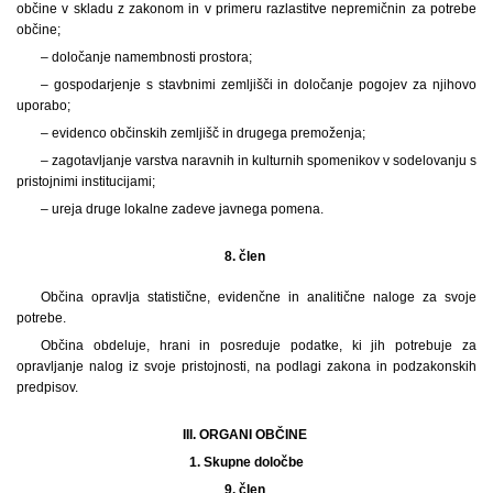
občine v skladu z zakonom in v primeru razlastitve nepremičnin za potrebe
občine;
– določanje namembnosti prostora;
– gospodarjenje s stavbnimi zemljišči in določanje pogojev za njihovo
uporabo;
– evidenco občinskih zemljišč in drugega premoženja;
– zagotavljanje varstva naravnih in kulturnih spomenikov v sodelovanju s
pristojnimi institucijami;
– ureja druge lokalne zadeve javnega pomena.
8. člen
Občina opravlja statistične, evidenčne in analitične naloge za svoje
potrebe.
Občina obdeluje, hrani in posreduje podatke, ki jih potrebuje za
opravljanje nalog iz svoje pristojnosti, na podlagi zakona in podzakonskih
predpisov.
III. ORGANI OBČINE
1.
Skupne določbe
9. člen