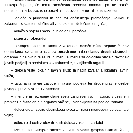
funkcijo župana, če temu predčasno preneha mandat, pa ne določi
podžupana, ki bo začasno opravljal njegovo funkcijo, ali če je razrešen;
– odloča o pridobitvi in odtujitvi občinskega premoženja, kolikor z
zakonom, s statutom občine ali z odlokom ni določeno drugače;
– odloča o najemu posojila in dajanju poroštva;
– razpisuje referendum;
– s svojim aktom, v skladu z zakonom, določa višino sejnine članov
občinskega sveta in plačila za opravljanje nalog članov drugih občinskih
organov in delovnih teles, ki jih imenuje, merila za določitev plače direktorjev
javnih podjetij in predstavnikov ustanovitelja v njihovih organih;
– določa vrste lokalnih javnih služb in način izvajanja lokalnih javnih
služb;
– ustanavlja javne zavode in javna podjetja ter druge pravne osebe
javnega prava v skladu z zakonom;
– imenuje in razrešuje člane sveta za preventivo in vzgojo v cestnem
prometu in člane drugih organov občine, ustanovljenih na podlagi zakona;
– določi organizacijo občinskega sveta ter način njegovega delovanja v
vojni;
– odloča o drugih zadevah, ki jih določa zakon in ta statut;
– izvaja ustanoviteljske pravice v javnih zavodih, gospodarskih družbah,