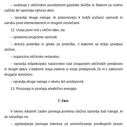
– sodeluje z občinskim poveljstvom gasilske službe in štabom za civilno
zaščito ter spremlja njihovo delo;
– opravlja druge naloge, ki pripomorejo k boljši požarni varnosti in
varstvu pred elementarnimi in drugimi nesrečami.
12. Ureja javni red v občini tako, da:
– sprejema programe varnosti;
– določa prekrške in globe za prekrške, s katerimi se kršijo predpisi
občine;
– organizira občinsko redarstvo;
– opravlja inšpekcijsko nadzorstvo nad izvajanjem občinskih predpisov
in drugih aktov, s katerimi ureja zadeve iz svoje pristojnosti, če ni z zakonom
drugače določeno;
– opravlja druge naloge v okviru teh pristojnosti.
13. Proizvaja in prodaja električno energijo.
7. člen
V okviru lokalnih zadev javnega pomena občina opravlja tudi naloge, ki
se nanašajo na:
– ugotavljanje javnega interesa za uresničevanje predkupnih pravic