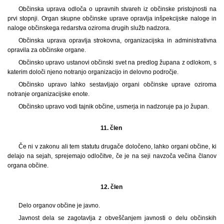
Občinska uprava odloča o upravnih stvareh iz občinske pristojnosti na
prvi stopnji. Organ skupne občinske uprave opravlja inšpekcijske naloge in
naloge občinskega redarstva oziroma drugih služb nadzora.
Občinska uprava opravlja strokovna, organizacijska in administrativna
opravila za občinske organe.
Občinsko upravo ustanovi občinski svet na predlog župana z odlokom, s
katerim določi njeno notranjo organizacijo in delovno področje.
Občinsko upravo lahko sestavljajo organi občinske uprave oziroma
notranje organizacijske enote.
Občinsko upravo vodi tajnik občine, usmerja in nadzoruje pa jo župan.
11. člen
Če ni v zakonu ali tem statutu drugače določeno, lahko organi občine, ki
delajo na sejah, sprejemajo odločitve, če je na seji navzoča večina članov
organa občine.
12. člen
Delo organov občine je javno.
Javnost dela se zagotavlja z obveščanjem javnosti o delu občinskih