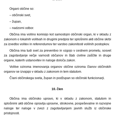
Organi občine so:
– občinski svet,
– župan,
– nadzorni odbor.
Občina ima volilno komisijo kot samostojni občinski organ, ki v skladu z
zakonom o lokalnih volitvah in drugimi predpisi ter splošnimi akti občine skrbi
za izvedbo volitev in referendumov ter varstvo zakonitosti volilnih postopkov.
Občina ima tudi svet za preventivo in vzgojo v cestnem prometu, sosvet
za zagotavljanje večje varnosti občanov in štab civilne zaščite in druge
organe, katerih ustanovitev in naloge določa zakon.
Volitve oziroma imenovanja organov občine oziroma članov občinskih
organov se izvajajo v skladu z zakonom in tem statutom.
Člani občinskega sveta, župan in podžupan so občinski funkcionarji.
10. člen
Občina ima občinsko upravo, ki v skladu z zakonom, statutom in
splošnimi akti občine opravlja upravne, strokovne, pospeševalne in razvojne
naloge ter naloge v zvezi z zagotavljanjem javnih služb iz občinske
pristojnosti.