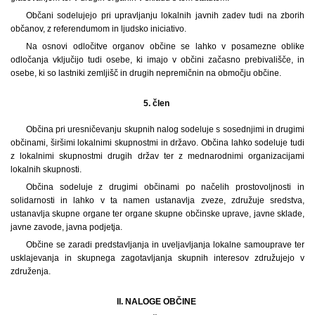
Občani sodelujejo pri upravljanju lokalnih javnih zadev tudi na zborih
občanov, z referendumom in ljudsko iniciativo.
Na osnovi odločitve organov občine se lahko v posamezne oblike
odločanja vključijo tudi osebe, ki imajo v občini začasno prebivališče, in
osebe, ki so lastniki zemljišč in drugih nepremičnin na območju občine.
5. člen
Občina pri uresničevanju skupnih nalog sodeluje s sosednjimi in drugimi
občinami, širšimi lokalnimi skupnostmi in državo. Občina lahko sodeluje tudi
z lokalnimi skupnostmi drugih držav ter z mednarodnimi organizacijami
lokalnih skupnosti.
Občina sodeluje z drugimi občinami po načelih prostovoljnosti in
solidarnosti in lahko v ta namen ustanavlja zveze, združuje sredstva,
ustanavlja skupne organe ter organe skupne občinske uprave, javne sklade,
javne zavode, javna podjetja.
Občine se zaradi predstavljanja in uveljavljanja lokalne samouprave ter
usklajevanja in skupnega zagotavljanja skupnih interesov združujejo v
združenja.
II. NALOGE OBČINE