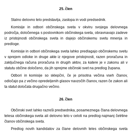
25. člen
Stalno delovno telo predstavlja, zastopa in vodi predsednik.
Komisije in odbori občinskega sveta v okviru svojega delovnega
področja, določenega s poslovnikom občinskega sveta, obravnavajo zadeve
iz pristojnosti občinskega sveta in dajejo občinskemu svetu mnenja in
predloge.
Komisije in odbori občinskega sveta lahko predlagajo občinskemu svetu
v sprejem odloke in druge akte iz njegove pristojnosti, razen proračuna in
zaključnega računa proračuna in drugih aktov, za katere je v zakonu ali v
statutu občine določeno, da jih sprejme občinski svet na predlog župana.
Odbori in komisije so sklepčni, če je prisotna večina vseh članov,
odločajo pa z večino opredeljenih glasov navzočih članov, razen če zakon ali
ta statut določata drugačno večino.
26. člen
Občinski svet lahko razreši predsednika, posameznega člana delovnega
telesa občinskega sveta ali delovno telo v celoti na predlog najmanj četrtine
članov občinskega sveta.
Predlog novih kandidatov za člane delovnih teles občinskega sveta