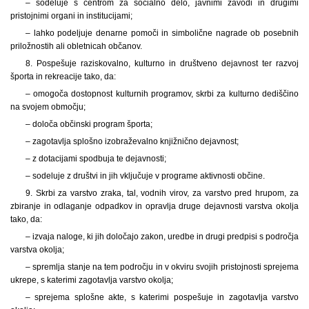
– sodeluje s centrom za socialno delo, javnimi zavodi in drugimi
pristojnimi organi in institucijami;
– lahko podeljuje denarne pomoči in simbolične nagrade ob posebnih
priložnostih ali obletnicah občanov.
8. Pospešuje raziskovalno, kulturno in društveno dejavnost ter razvoj
športa in rekreacije tako, da:
– omogoča dostopnost kulturnih programov, skrbi za kulturno dediščino
na svojem območju;
– določa občinski program športa;
– zagotavlja splošno izobraževalno knjižnično dejavnost;
– z dotacijami spodbuja te dejavnosti;
– sodeluje z društvi in jih vključuje v programe aktivnosti občine.
9. Skrbi za varstvo zraka, tal, vodnih virov, za varstvo pred hrupom, za
zbiranje in odlaganje odpadkov in opravlja druge dejavnosti varstva okolja
tako, da:
– izvaja naloge, ki jih določajo zakon, uredbe in drugi predpisi s področja
varstva okolja;
– spremlja stanje na tem področju in v okviru svojih pristojnosti sprejema
ukrepe, s katerimi zagotavlja varstvo okolja;
– sprejema splošne akte, s katerimi pospešuje in zagotavlja varstvo