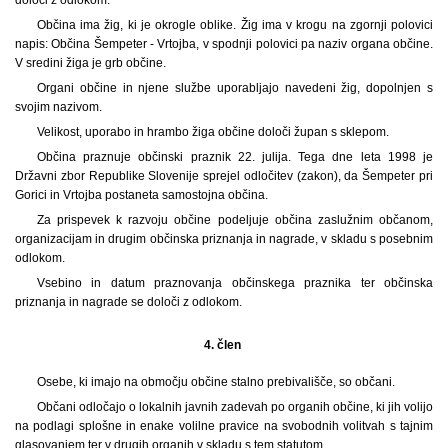
Občina ima žig, ki je okrogle oblike. Žig ima v krogu na zgornji polovici
napis: Občina Šempeter - Vrtojba, v spodnji polovici pa naziv organa občine.
V sredini žiga je grb občine.
Organi občine in njene službe uporabljajo navedeni žig, dopolnjen s
svojim nazivom.
Velikost, uporabo in hrambo žiga občine določi župan s sklepom.
Občina praznuje občinski praznik 22. julija. Tega dne leta 1998 je
Državni zbor Republike Slovenije sprejel odločitev (zakon), da Šempeter pri
Gorici in Vrtojba postaneta samostojna občina.
Za prispevek k razvoju občine podeljuje občina zaslužnim občanom,
organizacijam in drugim občinska priznanja in nagrade, v skladu s posebnim
odlokom.
Vsebino in datum praznovanja občinskega praznika ter občinska
priznanja in nagrade se določi z odlokom.
4. člen
Osebe, ki imajo na območju občine stalno prebivališče, so občani.
Občani odločajo o lokalnih javnih zadevah po organih občine, ki jih volijo
na podlagi splošne in enake volilne pravice na svobodnih volitvah s tajnim
glasovanjem ter v drugih organih v skladu s tem statutom.