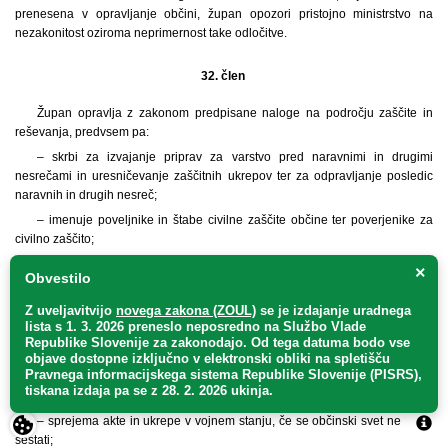
prenesena v opravljanje občini, župan opozori pristojno ministrstvo na
nezakonitost oziroma neprimernost take odločitve.
32. člen
Župan opravlja z zakonom predpisane naloge na področju zaščite in
reševanja, predvsem pa:
– skrbi za izvajanje priprav za varstvo pred naravnimi in drugimi
nesrečami in uresničevanje zaščitnih ukrepov ter za odpravljanje posledic
naravnih in drugih nesreč;
– imenuje poveljnike in štabe civilne zaščite občine ter poverjenike za
civilno zaščito;
– sprejme načrt zaščite in reševanja;
×
Obvestilo
– vodi zaščito, reševanje in pomoč;
Z uveljavitvijo
novega zakona (ZOUL)
se je
izdajanje uradnega
– določi organizacije, ki opravljajo javno službo oziroma naloge zaščite,
lista s 1. 3. 2026 preneslo
neposredno
na Službo Vlade
reševanja in pomoči in organizacije, ki morajo izdelati načrte zaščite in
Republike Slovenije za zakonodajo
. Od tega datuma bodo vse
reševanja;
objave dostopne izključno v elektronski obliki na spletišču
Pravnega informacijskega sistema Republike Slovenije (PISRS),
– ugotavlja in razglaša stopnjo požarne ogroženosti v naravnem okolju
tiskana izdaja pa se z 28. 2. 2026 ukinja.
na območju občine;
– sprejema akte in ukrepe v vojnem stanju, če se občinski svet ne more
sestati;