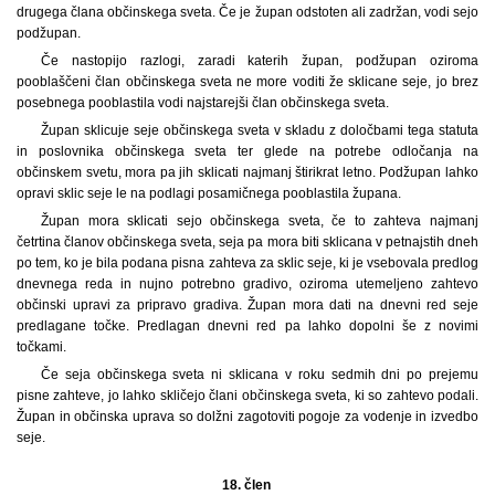
drugega člana občinskega sveta. Če je župan odstoten ali zadržan, vodi sejo
podžupan.
Če nastopijo razlogi, zaradi katerih župan, podžupan oziroma
pooblaščeni član občinskega sveta ne more voditi že sklicane seje, jo brez
posebnega pooblastila vodi najstarejši član občinskega sveta.
Župan sklicuje seje občinskega sveta v skladu z določbami tega statuta
in poslovnika občinskega sveta ter glede na potrebe odločanja na
občinskem svetu, mora pa jih sklicati najmanj štirikrat letno. Podžupan lahko
opravi sklic seje le na podlagi posamičnega pooblastila župana.
Župan mora sklicati sejo občinskega sveta, če to zahteva najmanj
četrtina članov občinskega sveta, seja pa mora biti sklicana v petnajstih dneh
po tem, ko je bila podana pisna zahteva za sklic seje, ki je vsebovala predlog
dnevnega reda in nujno potrebno gradivo, oziroma utemeljeno zahtevo
občinski upravi za pripravo gradiva. Župan mora dati na dnevni red seje
predlagane točke. Predlagan dnevni red pa lahko dopolni še z novimi
točkami.
Če seja občinskega sveta ni sklicana v roku sedmih dni po prejemu
pisne zahteve, jo lahko skličejo člani občinskega sveta, ki so zahtevo podali.
Župan in občinska uprava so dolžni zagotoviti pogoje za vodenje in izvedbo
seje.
18. člen