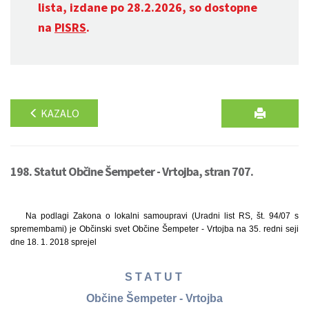
lista, izdane po 28.2.2026, so dostopne
na
PISRS
.
KAZALO
198. Statut Občine Šempeter - Vrtojba, stran 707.
Na podlagi Zakona o lokalni samoupravi (Uradni list RS, št. 94/07 s
spremembami) je Občinski svet Občine Šempeter - Vrtojba na 35. redni seji
dne 18. 1. 2018 sprejel
S T A T U T
Občine Šempeter - Vrtojba