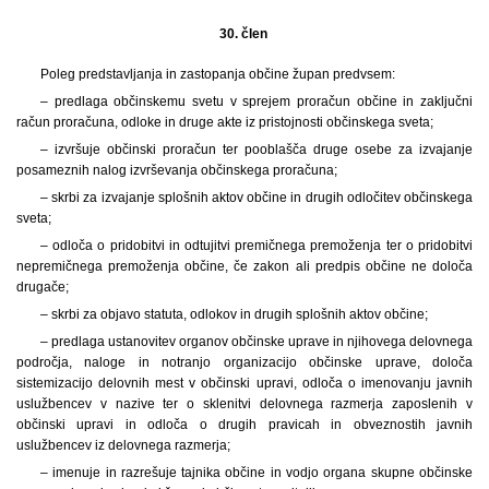
30. člen
Poleg predstavljanja in zastopanja občine župan predvsem:
– predlaga občinskemu svetu v sprejem proračun občine in zaključni
račun proračuna, odloke in druge akte iz pristojnosti občinskega sveta;
– izvršuje občinski proračun ter pooblašča druge osebe za izvajanje
posameznih nalog izvrševanja občinskega proračuna;
– skrbi za izvajanje splošnih aktov občine in drugih odločitev občinskega
sveta;
– odloča o pridobitvi in odtujitvi premičnega premoženja ter o pridobitvi
nepremičnega premoženja občine, če zakon ali predpis občine ne določa
drugače;
– skrbi za objavo statuta, odlokov in drugih splošnih aktov občine;
– predlaga ustanovitev organov občinske uprave in njihovega delovnega
področja, naloge in notranjo organizacijo občinske uprave, določa
sistemizacijo delovnih mest v občinski upravi, odloča o imenovanju javnih
uslužbencev v nazive ter o sklenitvi delovnega razmerja zaposlenih v
občinski upravi in odloča o drugih pravicah in obveznostih javnih
uslužbencev iz delovnega razmerja;
– imenuje in razrešuje tajnika občine in vodjo organa skupne občinske