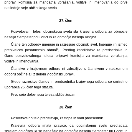
pripravi komisija za mandatna vprašanja, volitve in imenovanja do prve
naslednje seje občinskega sveta.
27. člen
Posvetovalni telesi občinskega sveta sta krajevna odbora za območje
naselja Šempeter pri Gorici in za območje naselja Vrtojba.
Člane teh odborov imenuje in razrešuje občinski svet. Imenuje jih izmed
prebivalcev posameznih območij. Predlog kandidatov za predsednika in
člane posvetovalnega telesa pripravi komisija za mandatna vprašanja,
volitve in imenovanja.
Članstvo v krajevnem odboru ni združljivo s članstvom v nadzornem
odboru občine ali z delom v občinski upravi.
Glede razrešitve članov in predsednika krajevnega odbora se smiselno
uporablja 26. člen tega statuta.
Prvo sejo delovnega telesa skliče župan.
28. člen
Posvetovalno telo predstavlja, zastopa in vodi predsednik.
Krajevna odbora imata pravico, da občinskemu svetu predlagata
sprejem odločitev, ki se nanašajo na območje naselja Šempeter pri Gorici in