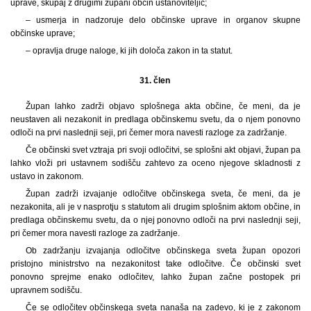
uprave, skupaj z drugimi župani občin ustanoviteljic;
– usmerja in nadzoruje delo občinske uprave in organov skupne
občinske uprave;
– opravlja druge naloge, ki jih določa zakon in ta statut.
31. člen
Župan lahko zadrži objavo splošnega akta občine, če meni, da je
neustaven ali nezakonit in predlaga občinskemu svetu, da o njem ponovno
odloči na prvi naslednji seji, pri čemer mora navesti razloge za zadržanje.
Če občinski svet vztraja pri svoji odločitvi, se splošni akt objavi, župan pa
lahko vloži pri ustavnem sodišču zahtevo za oceno njegove skladnosti z
ustavo in zakonom.
Župan zadrži izvajanje odločitve občinskega sveta, če meni, da je
nezakonita, ali je v nasprotju s statutom ali drugim splošnim aktom občine, in
predlaga občinskemu svetu, da o njej ponovno odloči na prvi naslednji seji,
pri čemer mora navesti razloge za zadržanje.
Ob zadržanju izvajanja odločitve občinskega sveta župan opozori
pristojno ministrstvo na nezakonitost take odločitve. Če občinski svet
ponovno sprejme enako odločitev, lahko župan začne postopek pri
upravnem sodišču.
Če se odločitev občinskega sveta nanaša na zadevo, ki je z zakonom