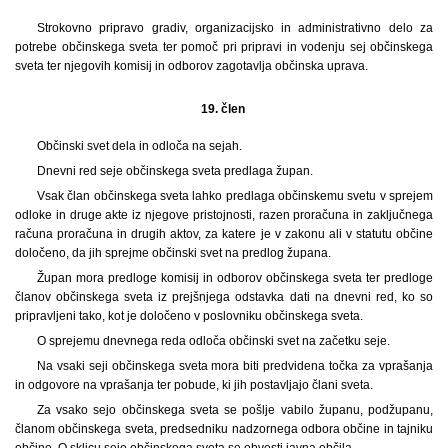
Strokovno pripravo gradiv, organizacijsko in administrativno delo za
potrebe občinskega sveta ter pomoč pri pripravi in vodenju sej občinskega
sveta ter njegovih komisij in odborov zagotavlja občinska uprava.
19. člen
Občinski svet dela in odloča na sejah.
Dnevni red seje občinskega sveta predlaga župan.
Vsak član občinskega sveta lahko predlaga občinskemu svetu v sprejem
odloke in druge akte iz njegove pristojnosti, razen proračuna in zaključnega
računa proračuna in drugih aktov, za katere je v zakonu ali v statutu občine
določeno, da jih sprejme občinski svet na predlog župana.
Župan mora predloge komisij in odborov občinskega sveta ter predloge
članov občinskega sveta iz prejšnjega odstavka dati na dnevni red, ko so
pripravljeni tako, kot je določeno v poslovniku občinskega sveta.
O sprejemu dnevnega reda odloča občinski svet na začetku seje.
Na vsaki seji občinskega sveta mora biti predvidena točka za vprašanja
in odgovore na vprašanja ter pobude, ki jih postavljajo člani sveta.
Za vsako sejo občinskega sveta se pošlje vabilo županu, podžupanu,
članom občinskega sveta, predsedniku nadzornega odbora občine in tajniku
občine. O sklicu seje občinskega sveta se obvesti javna občila.