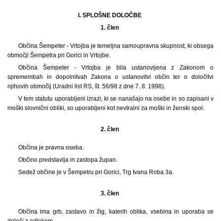
I. SPLOŠNE DOLOČBE
1. člen
Občina Šempeter - Vrtojba je temeljna samoupravna skupnost, ki obsega
območji Šempetra pri Gorici in Vrtojbe.
Občina Šempeter - Vrtojba je bila ustanovljena z Zakonom o
spremembah in dopolnitvah Zakona o ustanovitvi občin ter o določitvi
njihovih območij (Uradni list RS, št. 56/98 z dne 7. 8. 1998).
V tem statutu uporabljeni izrazi, ki se nanašajo na osebe in so zapisani v
moški slovnični obliki, so uporabljeni kot nevtralni za moški in ženski spol.
2. člen
Občina je pravna oseba.
Občino predstavlja in zastopa župan.
Sedež občine je v Šempetru pri Gorici, Trg Ivana Roba 3a.
3. člen
Občina ima grb, zastavo in žig, katerih oblika, vsebina in uporaba se
določi z odlokom.