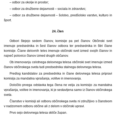
– odbor za okolje in prostor;
– odbor za družbene dejavnosti – sociala in zdravstvo;
– odbor za družbene dejavnosti – šolstvo, predšolsko varstvo, kulturo in
šport.
24. člen
Odbori štejejo sedem članov, komisije pa pet članov. Občinski svet
imenuje predsednika in šest članov odbora ter predsednika in štiri člane
komisije. Člane delovnih teles imenuje občinski svet izmed svojih članov in
največ polovico članov izmed drugih občanov.
Ob imenovanju celotnega delovnega telesa občinski svet imenuje izmed
članov občinskega sveta tudi predsednika stalnega delovnega telesa.
Predlog kandidatov za predsednika in člane delovnega telesa pripravi
komisija za mandatna vprašanja, volitve in imenovanja.
Določilo prvega odstavka tega člena ne velja za komisijo za mandatna
vprašanja, volitve in imenovanja, ki je sestavljena samo iz članov občinskega
sveta.
Članstvo v komisiji ali odboru občinskega sveta ni združljivo s članstvom
v nadzornem odboru občine ali z delom v občinski upravi.
Prvo sejo delovnega telesa skliče župan.