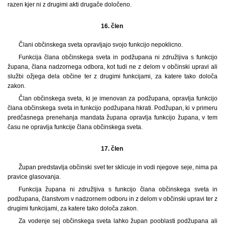
razen kjer ni z drugimi akti drugače določeno.
16. člen
Člani občinskega sveta opravljajo svojo funkcijo nepoklicno.
Funkcija člana občinskega sveta in podžupana ni združljiva s funkcijo
župana, člana nadzornega odbora, kot tudi ne z delom v občinski upravi ali
službi ožjega dela občine ter z drugimi funkcijami, za katere tako določa
zakon.
Član občinskega sveta, ki je imenovan za podžupana, opravlja funkcijo
člana občinskega sveta in funkcijo podžupana hkrati. Podžupan, ki v primeru
predčasnega prenehanja mandata župana opravlja funkcijo župana, v tem
času ne opravlja funkcije člana občinskega sveta.
17. člen
Župan predstavlja občinski svet ter sklicuje in vodi njegove seje, nima pa
pravice glasovanja.
Funkcija župana ni združljiva s funkcijo člana občinskega sveta in
podžupana, članstvom v nadzornem odboru in z delom v občinski upravi ter z
drugimi funkcijami, za katere tako določa zakon.
Za vodenje sej občinskega sveta lahko župan pooblasti podžupana ali