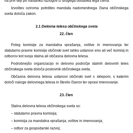
na prvi seji po nastanku razlogov iz drugega odstavka tega člena.
Izvolitev oziroma potrditev mandata nadomestnega člana občinskega
sveta določa zakon.
2.1
Delovna telesa občinskega sveta
22. člen
Poleg komisije za mandatna vprašanja, volitve in imenovanja ter
statutarno pravne komisije občinski svet lahko ustanovi eno ali več komisij in
odborov kot svoja stalna ali občasna delovna telesa.
Podrobnejšo organizacijo in delovno področje stalnih delovnih teles
občinskega sveta določa poslovnik občinskega sveta.
Občasna delovna telesa ustanovi občinski svet s sklepom, s katerim
določi naloge delovnega telesa in število članov ter opravi imenovanje.
23. člen
Stalna delovna telesa občinskega sveta so:
– statutarno pravna komisija;
– komisija za mandatna vprašanja, volitve in imenovanja;
– odbor za gospodarski razvoj;