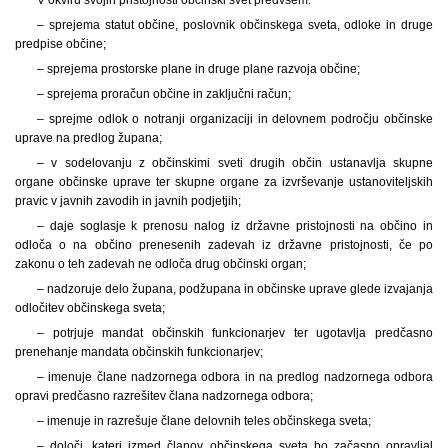
– sprejema statut občine, poslovnik občinskega sveta, odloke in druge
predpise občine;
– sprejema prostorske plane in druge plane razvoja občine;
– sprejema proračun občine in zaključni račun;
– sprejme odlok o notranji organizaciji in delovnem področju občinske
uprave na predlog župana;
– v sodelovanju z občinskimi sveti drugih občin ustanavlja skupne
organe občinske uprave ter skupne organe za izvrševanje ustanoviteljskih
pravic v javnih zavodih in javnih podjetjih;
– daje soglasje k prenosu nalog iz državne pristojnosti na občino in
odloča o na občino prenesenih zadevah iz državne pristojnosti, če po
zakonu o teh zadevah ne odloča drug občinski organ;
– nadzoruje delo župana, podžupana in občinske uprave glede izvajanja
odločitev občinskega sveta;
– potrjuje mandat občinskih funkcionarjev ter ugotavlja predčasno
prenehanje mandata občinskih funkcionarjev;
– imenuje člane nadzornega odbora in na predlog nadzornega odbora
opravi predčasno razrešitev člana nadzornega odbora;
– imenuje in razrešuje člane delovnih teles občinskega sveta;
– določi, kateri izmed članov občinskega sveta bo začasno opravljal