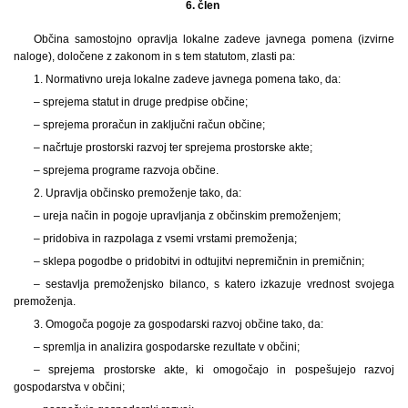
6. člen
Občina samostojno opravlja lokalne zadeve javnega pomena (izvirne
naloge), določene z zakonom in s tem statutom, zlasti pa:
1. Normativno ureja lokalne zadeve javnega pomena tako, da:
– sprejema statut in druge predpise občine;
– sprejema proračun in zaključni račun občine;
– načrtuje prostorski razvoj ter sprejema prostorske akte;
– sprejema programe razvoja občine.
2. Upravlja občinsko premoženje tako, da:
– ureja način in pogoje upravljanja z občinskim premoženjem;
– pridobiva in razpolaga z vsemi vrstami premoženja;
– sklepa pogodbe o pridobitvi in odtujitvi nepremičnin in premičnin;
– sestavlja premoženjsko bilanco, s katero izkazuje vrednost svojega
premoženja.
3. Omogoča pogoje za gospodarski razvoj občine tako, da:
– spremlja in analizira gospodarske rezultate v občini;
– sprejema prostorske akte, ki omogočajo in pospešujejo razvoj
gospodarstva v občini;