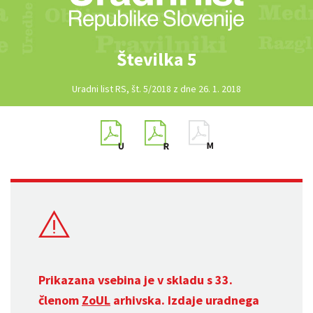
Številka 5
Uradni list RS, št. 5/2018 z dne 26. 1. 2018
Prikazana vsebina je v skladu s 33.
členom
ZoUL
arhivska. Izdaje uradnega