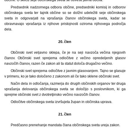
Predsednik nadzornega odbora občine, predsedniki komisij in odborov
občinskega sveta ter tajnik občine so se dolžni udeležiti seje občinskega
sveta in odgovarjati na vprašanja članov občinskega sveta, kadar se
obravnavajo vprašanja iz njihove pristojnosti oziroma njihovega področja
dela.
20. člen
Občinski svet veljavno sklepa, če je na seji navzoča večina njegovih
članov. Občinski svet sprejema odločitve z večino opredeljenih glasov
navzočih članov, razen če zakon ali ta statut določa drugačno večino.
Občinski svet sprejema odločitve z javnim glasovanjem. Tajno se glasuje
v primeru, ko je tako določeno z zakonom ali če tako sklene občinski svet.
Način dela in odločanja, razmerja do drugih občinskih organov ter druga
vprašanja delovanja občinskega sveta se določijo s poslovnikom, ki ga
sprejme občinski svet z dvotretjinsko večino navzočih članov.
Odločitve občinskega sveta izvršujeta župan in občinska uprava.
21. člen
Predčasno prenehanje mandata člana občinskega sveta ureja zakon.