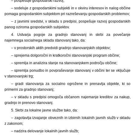
– pospešuje gospodarski razvoj;
– sodeluje z gospodarskimi subjekti in v okviru interesov in nalog občine
pomaga gospodarskim subjektom pri razreševanju gospodarskih problemov;
– z javnimi sredstvi, v skladu s predpisi, pospešuje razvoj gospodarskih
panog oziroma gospodarskih subjektov.
4. Ustvarja pogoje za gradnjo stanovanj in skrbi za povečanje
najemnega socialnega sklada stanovanj tako, da:
– v prostorskih aktih predvidi gradnjo stanovanjskih objektov;
– sprejema dolgoročni in kratkoročni stanovanjski program občine;
– spremlja in analizira stanje na stanovanjskem področju občine;
– spremlja ponudbo in povpraševanje stanovanj v občini ter se vključuje
v stanovanjski trg;
– gradi stanovanja za socialno ogrožene in prenavlja objekte, ki so
primerni za gradnjo stanovanj;
– v skladu s predpisi omogoča občanom najemanje kreditov za nakup,
gradnjo in prenovo stanovanj.
5. Skrbi za lokalne javne službe tako, da:
– zagotavlja izvajanje obveznih in izbirnih lokalnih javnih služb v skladu
z zakonom;
– nadzira delovanje lokalnih javnih služb;