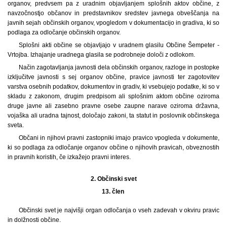
organov, predvsem pa z uradnim objavljanjem splošnih aktov občine, z
navzočnostjo občanov in predstavnikov sredstev javnega obveščanja na
javnih sejah občinskih organov, vpogledom v dokumentacijo in gradiva, ki so
podlaga za odločanje občinskih organov.
Splošni akti občine se objavljajo v uradnem glasilu Občine Šempeter -
Vrtojba. Izhajanje uradnega glasila se podrobneje določi z odlokom.
Način zagotavljanja javnosti dela občinskih organov, razloge in postopke
izključitve javnosti s sej organov občine, pravice javnosti ter zagotovitev
varstva osebnih podatkov, dokumentov in gradiv, ki vsebujejo podatke, ki so v
skladu z zakonom, drugim predpisom ali splošnim aktom občine oziroma
druge javne ali zasebno pravne osebe zaupne narave oziroma državna,
vojaška ali uradna tajnost, določajo zakoni, ta statut in poslovnik občinskega
sveta.
Občani in njihovi pravni zastopniki imajo pravico vpogleda v dokumente,
ki so podlaga za odločanje organov občine o njihovih pravicah, obveznostih
in pravnih koristih, če izkažejo pravni interes.
2.
Občinski svet
13. člen
Občinski svet je najvišji organ odločanja o vseh zadevah v okviru pravic
in dolžnosti občine.