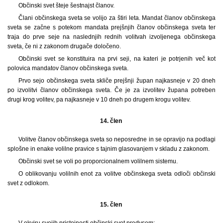
Občinski svet šteje šestnajst članov.
Člani občinskega sveta se volijo za štiri leta. Mandat članov občinskega
sveta se začne s potekom mandata prejšnjih članov občinskega sveta ter
traja do prve seje na naslednjih rednih volitvah izvoljenega občinskega
sveta, če ni z zakonom drugače določeno.
Občinski svet se konstituira na prvi seji, na kateri je potrjenih več kot
polovica mandatov članov občinskega sveta.
Prvo sejo občinskega sveta skliče prejšnji župan najkasneje v 20 dneh
po izvolitvi članov občinskega sveta. Če je za izvolitev župana potreben
drugi krog volitev, pa najkasneje v 10 dneh po drugem krogu volitev.
14. člen
Volitve članov občinskega sveta so neposredne in se opravijo na podlagi
splošne in enake volilne pravice s tajnim glasovanjem v skladu z zakonom.
Občinski svet se voli po proporcionalnem volilnem sistemu.
O oblikovanju volilnih enot za volitve občinskega sveta odloči občinski
svet z odlokom.
15. člen
V okviru svojih pristojnosti občinski svet predvsem: