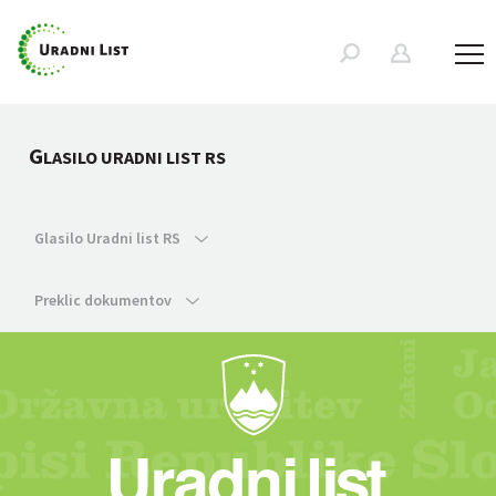
G
LASILO URADNI LIST RS
Glasilo Uradni list RS
Preklic dokumentov