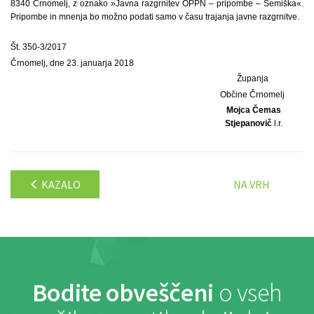
8340 Črnomelj, z oznako »Javna razgrnitev OPPN – pripombe – Semiška«.
Pripombe in mnenja bo možno podati samo v času trajanja javne razgrnitve.
Št. 350-3/2017
Črnomelj, dne 23. januarja 2018
Županja
Občine Črnomelj
Mojca Čemas
Stjepanovič
l.r.
KAZALO
NA VRH
Bodite obveščeni
o vseh