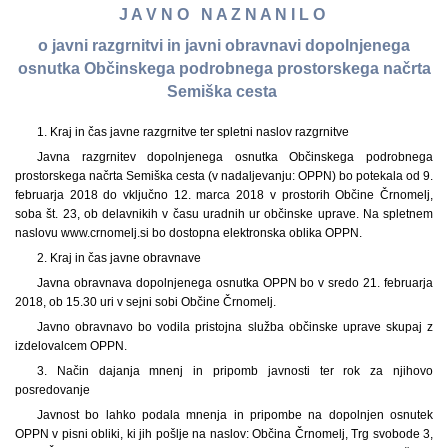
J A V N O N A Z N A N I L O
o javni razgrnitvi in javni obravnavi dopolnjenega
osnutka Občinskega podrobnega prostorskega načrta
Semiška cesta
1. Kraj in čas javne razgrnitve ter spletni naslov razgrnitve
Javna razgrnitev dopolnjenega osnutka Občinskega podrobnega
prostorskega načrta Semiška cesta (v nadaljevanju: OPPN) bo potekala od 9.
februarja 2018 do vključno 12. marca 2018 v prostorih Občine Črnomelj,
soba št. 23, ob delavnikih v času uradnih ur občinske uprave. Na spletnem
naslovu www.crnomelj.si bo dostopna elektronska oblika OPPN.
2. Kraj in čas javne obravnave
Javna obravnava dopolnjenega osnutka OPPN bo v sredo 21. februarja
2018, ob 15.30 uri v sejni sobi Občine Črnomelj.
Javno obravnavo bo vodila pristojna služba občinske uprave skupaj z
izdelovalcem OPPN.
3. Način dajanja mnenj in pripomb javnosti ter rok za njihovo
posredovanje
Javnost bo lahko podala mnenja in pripombe na dopolnjen osnutek
OPPN v pisni obliki, ki jih pošlje na naslov: Občina Črnomelj, Trg svobode 3,