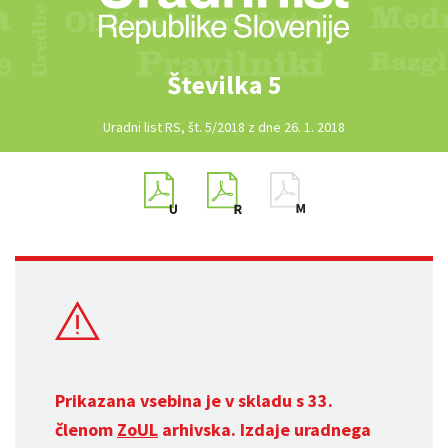
Številka 5
Uradni list RS, št. 5/2018 z dne 26. 1. 2018
Prikazana vsebina je v skladu s 33.
členom
ZoUL
arhivska. Izdaje uradnega