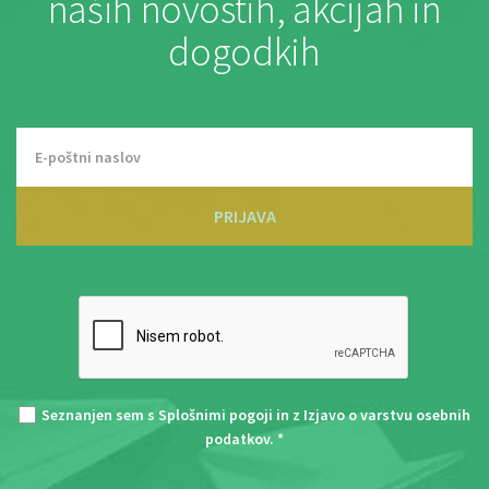
naših novostih, akcijah in
dogodkih
PRIJAVA
Seznanjen sem s
Splošnimi pogoji
in z
Izjavo o varstvu osebnih
podatkov
. *