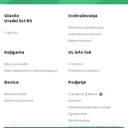
Glasilo
Izobraževanja
Uradni list RS
Aktualna izobraževanja
O glasilu
Izobraževanja po meri
Najem dvorane
Knjigarna
UL info tok
Novo v ponudbi
O storitvi
Kako nakupovati v spletni knjigarni
Preizkusi brezplačno
Novice
Podjetje
|
Aktualni članki
O podjetju
About
Naroči se na novice
Kontakt
Informacije javnega značaja
Oglaševanje
Splošni pogoji
Izjava o varstvu osebnih podatkov