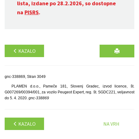
lista, izdane po 28.2.2026, so dostopne
na
PISRS
.
KAZALO
gnc-338869, Stran 3049
PLAMEN d.o.o., Pameče 181, Slovenj Gradec, izvod licence, št.
G007269/00394/001, za vozilo Peugeot Expert, reg. št. SGDC221, veljavnost
do 5. 4. 2020.
gnc-338869
KAZALO
NA VRH