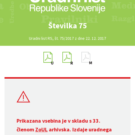
Številka 75
Uradni list RS, št. 75/2017 z dne 22. 12. 2017
Prikazana vsebina je v skladu s 33.
členom
ZoUL
arhivska. Izdaje uradnega