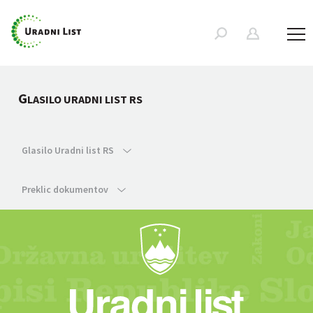
G
LASILO URADNI LIST RS
Glasilo Uradni list RS
Preklic dokumentov