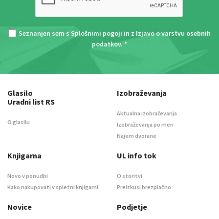
Seznanjen sem s
Splošnimi pogoji
in z
Izjavo o varstvu osebnih
podatkov
. *
Glasilo
Izobraževanja
Uradni list RS
Aktualna izobraževanja
O glasilu
Izobraževanja po meri
Najem dvorane
Knjigarna
UL info tok
Novo v ponudbi
O storitvi
Kako nakupovati v spletni knjigarni
Preizkusi brezplačno
Novice
Podjetje