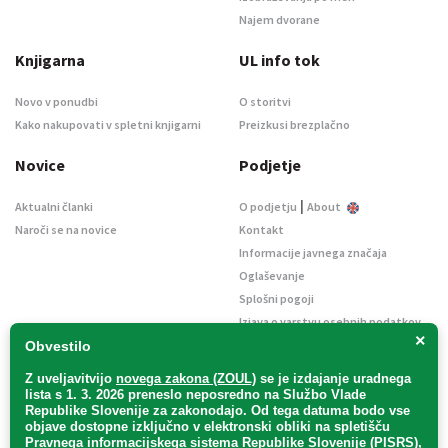
Najem dvorane
Knjigarna
UL info tok
Novo v ponudbi
O storitvi
Kako nakupovati v spletni knjigarni
Preizkusi brezplačno
Novice
Podjetje
|
Aktualni članki
O podjetju
About
Naroči se na novice
Kontakt
Informacije javnega značaja
Oglaševanje
Splošni pogoji
Izjava o varstvu osebnih podatkov
×
E-dražbe
Obvestilo
Z uveljavitvijo
novega zakona (ZOUL)
se je
izdajanje uradnega
lista s 1. 3. 2026 preneslo
neposredno
na Službo Vlade
Republike Slovenije za zakonodajo
. Od tega datuma bodo vse
objave dostopne izključno v elektronski obliki na spletišču
Pravnega informacijskega sistema Republike Slovenije (PISRS),