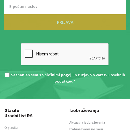
PRIJAVA
Seznanjen sem s
Splošnimi pogoji
in z
Izjavo o varstvu osebnih
podatkov
. *
Glasilo
Izobraževanja
Uradni list RS
Aktualna izobraževanja
O glasilu
Izobraževanja po meri