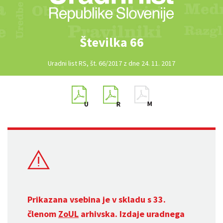
Številka 66
Uradni list RS, št. 66/2017 z dne 24. 11. 2017
Prikazana vsebina je v skladu s 33.
členom
ZoUL
arhivska. Izdaje uradnega