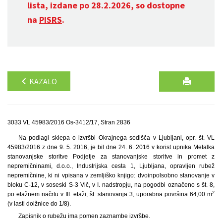
lista, izdane po 28.2.2026, so dostopne
na
PISRS
.
KAZALO
3033 VL 45983/2016 Os-3412/17, Stran 2836
Na podlagi sklepa o izvršbi Okrajnega sodišča v Ljubljani, opr. št. VL
45983/2016 z dne 9. 5. 2016, je bil dne 24. 6. 2016 v korist upnika Metalka
stanovanjske storitve Podjetje za stanovanjske storitve in promet z
nepremičninami, d.o.o., Industrijska cesta 1, Ljubljana, opravljen rubež
nepremičnine, ki ni vpisana v zemljiško knjigo: dvoinpolsobno stanovanje v
bloku C-12, v soseski S-3 Vič, v I. nadstropju, na pogodbi označeno s št. 8,
2
po etažnem načrtu v III. etaži, št. stanovanja 3, uporabna površina 64,00 m
(v lasti dolžnice do 1/8).
Zapisnik o rubežu ima pomen zaznambe izvršbe.