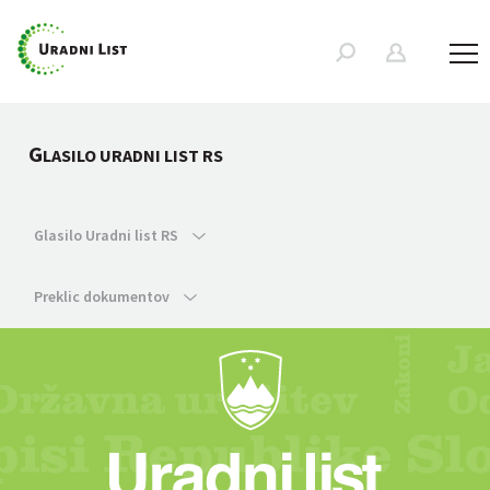
G
LASILO URADNI LIST RS
Glasilo Uradni list RS
Preklic dokumentov