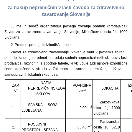
za nakup nepremičnin v lasti Zavoda za zdravstveno
zavarovanje Slovenije
1. Ime in sedež organizatorja javnega zbiranje ponudb (prodajalca):
Zavod za zdravstveno zavarovanje Slovenije, Miklošičeva cesta 24, 1000
Ljubljana.
2. Predmet prodaje in izhodiščne cene
Zavod za zdravstveno zavarovanje Slovenije vabi k javnemu zbiranju
ponudb, katerega predmet je prodaja sedmih nepremičninskih sklopov v lasti
prodajalca, razvidnih iz spodnje tabele, ki vključuje tudi njihove izhodiščne
cene, določene v skladu z Zakonom o stvarnem premoženju države in
samoupravnih lokalnih skupnosti.
NAZIV
ZAP.
POVRŠINA
I
NEPREMIČNINSKEGA
LOKACIJA
2
ŠT.
v m
SKLOPA
Zakotnikova
SAMSKA SOBA –
2
1.
9,00 m
ulica 1, 1000
LJUBLJANA
Ljubljana
Partizanska
POSLOVNI
2
2.
88,46 m
cesta 18, 6210
PROSTORI – SEŽANA