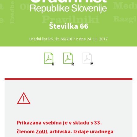
Številka 66
Uradni list RS, št. 66/2017 z dne 24. 11. 2017
Prikazana vsebina je v skladu s 33.
členom
ZoUL
arhivska. Izdaje uradnega