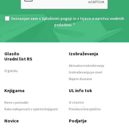
Seznanjen sem s
Splošnimi pogoji
in z
Izjavo o varstvu osebnih
podatkov
. *
Glasilo
Izobraževanja
Uradni list RS
Aktualna izobraževanja
O glasilu
Izobraževanja po meri
Najem dvorane
Knjigarna
UL info tok
Novo v ponudbi
O storitvi
Kako nakupovati v spletni knjigarni
Preizkusi brezplačno
Novice
Podjetje