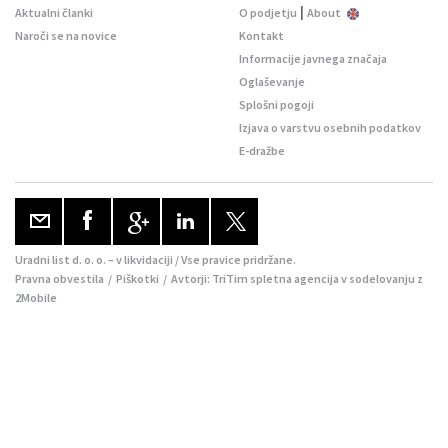
|
Aktualni članki
O podjetju
About
Naroči se na novice
Kontakt
Informacije javnega značaja
Oglaševanje
Splošni pogoji
Izjava o varstvu osebnih podatkov
E-dražbe
Uradni list d. o. o. – v likvidaciji / Vse pravice pridržane.
Pravna obvestila
/
Piškotki
/ Avtorji:
TriTim spletna agencija
v sodelovanju z
2Mobile