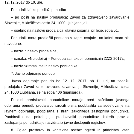
12. 12. 2017 do 10. ure.
Ponudnik lahko predloži ponudbo:
– po pošti na naslov prodajalca: Zavod za zdravstveno zavarovanje
Slovenije, Miklošičeva cesta 24, 1000 Ljubljana, ali
– osebno na naslovu prodajalca, glavna pisarna, pritličje, soba 51.
Ponudnik mora predložiti ponudbo v zaprti ovojnici, na kateri mora biti
navedeno:
– naziv in naslov prodajalca,
– oznaka: »Ne odpiraj – Ponudba za nakup nepremičnin ZZZS 2017«,
– naziv oziroma ime in naslov ponudnika.
7. Javno odpiranje ponudb
Javno odpiranje ponudb bo 12. 12. 2017, ob 11. uri, na sedežu
prodajalca: Zavod za zdravstveno zavarovanje Slovenije, Miklošičeva cesta
24, 1000 Ljubljana, sejna soba 406 (mansarda).
Prisotni predstavniki ponudnikov morajo pred začetkom javnega
odpiranja ponudb prodajalcu izročiti pisna pooblastila za sodelovanje na
javnem odpiranju, podpisana s strani zakonitega zastopnika ponudnika.
Pooblastila ne potrebujejo predstavniki ponudnikov, katerih pravica
zastopanja ponudnika je razvidna iz javno dostopnih registrov.
8. Ogled prostorov in kontaktne osebe: ogledi in pridobitev vseh