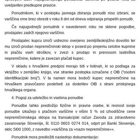
uveljavitev predkupne pravice.
Ponudnikom, ki v postopku javnega zbiranja ponudb niso izbrani, se
varščina vrne brez obresti v roku 8 dni od dneva odpiranja prispelih ponudb.
Če najugodnejši ponudnik v navedenem roku ne sklene pogodbe,
prodajalec zadrži njegovo varščino.
Prodajalec kupcu izroči ustrezno overjeno zemljiškoknjižno dovolilo ter
mu izroči prodan nepremičninski sklop v posest po prejemu celotne kupnine
in plačilu vseh stroškov, v zvezi s prodajo in prenosom lastništva
nepremičnine, katere je zavezan plačati kupec.
V skladu s hrvaškimi predpisi morajo biti v listinah, ki so podlaga za
vknjižbo v zemljiško knjigo, vse stranke postopka označene z OIB (''osobni
identifikacijski broj''). V ta namen mora bodoči kupec nepremičnine na
Hrvaškem pravočasno poskrbeti za dodelitev OIB s strani pristojnega
hrvaškega organa.
4. Pogoji za udeležbo in vsebina ponudbe
Ponudbe lahko predložijo fizične in pravne osebe, ki resnost svoje
ponudbe izkažejo s plačilom varščine v višini 5 % od izhodiščne cene
nepremičninskega sklopa na transakcijski račun Zavoda za zdravstveno
zavarovanje Slovenije, št. 0110 0603 0274 014, odprt pri Banki Slovenije,
sklic SI00 1000, z navedbo »varščina za »naziv nepremičnine««.
Ponudnik mora predložiti naslednjo dokumentacijo: