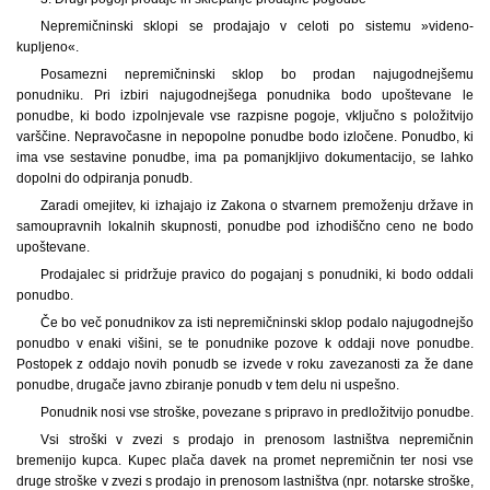
Nepremičninski sklopi se prodajajo v celoti po sistemu »videno-
kupljeno«.
Posamezni nepremičninski sklop bo prodan najugodnejšemu
ponudniku. Pri izbiri najugodnejšega ponudnika bodo upoštevane le
ponudbe, ki bodo izpolnjevale vse razpisne pogoje, vključno s položitvijo
varščine. Nepravočasne in nepopolne ponudbe bodo izločene. Ponudbo, ki
ima vse sestavine ponudbe, ima pa pomanjkljivo dokumentacijo, se lahko
dopolni do odpiranja ponudb.
Zaradi omejitev, ki izhajajo iz Zakona o stvarnem premoženju države in
samoupravnih lokalnih skupnosti, ponudbe pod izhodiščno ceno ne bodo
upoštevane.
Prodajalec si pridržuje pravico do pogajanj s ponudniki, ki bodo oddali
ponudbo.
Če bo več ponudnikov za isti nepremičninski sklop podalo najugodnejšo
ponudbo v enaki višini, se te ponudnike pozove k oddaji nove ponudbe.
Postopek z oddajo novih ponudb se izvede v roku zavezanosti za že dane
ponudbe, drugače javno zbiranje ponudb v tem delu ni uspešno.
Ponudnik nosi vse stroške, povezane s pripravo in predložitvijo ponudbe.
Vsi stroški v zvezi s prodajo in prenosom lastništva nepremičnin
bremenijo kupca. Kupec plača davek na promet nepremičnin ter nosi vse
druge stroške v zvezi s prodajo in prenosom lastništva (npr. notarske stroške,