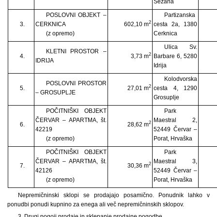
Sežana
POSLOVNI OBJEKT –
Partizanska
2
3.
CERKNICA
602,10 m
cesta 2a, 1380
(z opremo)
Cerknica
Ulica Sv.
KLETNI PROSTOR –
2
4.
3,73 m
Barbare 6, 5280
IDRIJA
Idrija
Kolodvorska
POSLOVNI PROSTOR
2
5.
27,01 m
cesta 4, 1290
– GROSUPLJE
Grosuplje
POČITNIŠKI OBJEKT
Park
ČERVAR – APARTMA, št.
Maestral 2,
2
6.
28,62 m
42219
52449 Červar –
(z opremo)
Porat, Hrvaška
POČITNIŠKI OBJEKT
Park
ČERVAR – APARTMA, št.
Maestral 3,
2
7.
30,36 m
42126
52449 Červar –
(z opremo)
Porat, Hrvaška
Nepremičninski sklopi se prodajajo posamično. Ponudnik lahko v
ponudbi ponudi kupnino za enega ali več nepremičninskih sklopov.
3. Drugi pogoji prodaje in sklepanje prodajne pogodbe