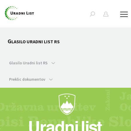
G
LASILO URADNI LIST RS
Glasilo Uradni list RS
Preklic dokumentov