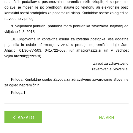
natančnih podatkov o posameznih nepremičninskih sklopih, ki so predmet
objave, je možen le po predhodni najavi po telefonu ali elektronski pošti
kontaktni osebi prodajalca za posamezni sklop. Kontaktne osebe za ogled so
navedene v prilogi.
9. Veljavnost ponudb: ponudba mora ponudnika zavezovati najmanj do
vključno 1. 3. 2018.
10. Odgovorna in kontaktna oseba za izvedbo postopka: vsa dodatna
pojasnila in ostale informacije v zvezi s prodajo nepremičnin daje: Jure
Ahačič, 01/30-77-503, 041/722-608, jurij.ahacic@zzzs.si (in v vednost
vojko.breznik@zzzs.si).
Zavod za zdravstveno
zavarovanje Slovenije
Priloga: Kontaktne osebe Zavoda za zdravstveno zavarovanje Slovenije
za ogled nepremičnin
Priloga 1
KAZALO
NA VRH