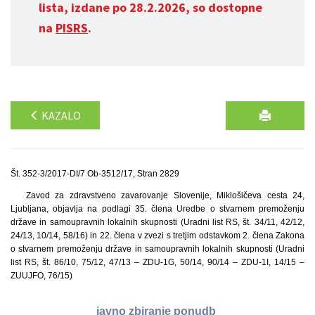
lista, izdane po 28.2.2026, so dostopne
na
PISRS
.
KAZALO
Št. 352-3/2017-DI/7 Ob-3512/17, Stran 2829
Zavod za zdravstveno zavarovanje Slovenije, Miklošičeva cesta 24,
Ljubljana, objavlja na podlagi 35. člena Uredbe o stvarnem premoženju
države in samoupravnih lokalnih skupnosti (Uradni list RS, št. 34/11, 42/12,
24/13, 10/14, 58/16) in 22. člena v zvezi s tretjim odstavkom 2. člena Zakona
o stvarnem premoženju države in samoupravnih lokalnih skupnosti (Uradni
list RS, št. 86/10, 75/12, 47/13 – ZDU-1G, 50/14, 90/14 – ZDU-1I, 14/15 –
ZUUJFO, 76/15)
javno zbiranje ponudb