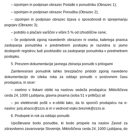
– izpolnjen in podpisan obrazec Podatki o ponudniku (Obrazec 1);
– izpolnjen in podpisan obrazec Ponudba (Obrazec 2);
– izpolnjen in podpisan obrazec Izjava o sposobnosti in sprejemanju
pogojev (Obrazec 3);
– potrdilo o plačani varščini v višini 5 % od izhodiščne cene;
– če podpisnik zgoraj navedenih obrazcev ni oseba, katerega pravica
zastopanja ponudnika v predmetnem postopku je razvidna iz javno
dostopnih registrov, tudi pooblastilo za zastopanje ponudnika v predmetnem
postopku.
5. Prevzem dokumentacije javnega zbiranja ponudb s prilogami
Zainteresirani ponudnik lahko brezplačno pridobi zgoraj navedeno
dokumentacijo do izteka roka za oddajo ponudb v poslovnem času
prodajalca, in sicer:
– osebno v tiskani obliki na naslovu sedeža prodajalca: Miklošičeva
cesta 24, 1000 Ljubljana, glavna pisarna (soba 51 v pritličju) ali
– po elektronski pošti v e-obliki tako, da to sporoči prodajalcu na e-
naslov: jurij.ahacic@zzzs.si in v vednost vojko.breznik@zzzs.si.
6. Postopek in rok za oddajo ponudb
Upoštevane bodo ponudbe, ki bodo prispele na naslov Zavod za
zdravstveno zavarovanje Slovenije, Miklošičeva cesta 24, 1000 Ljubljana, do