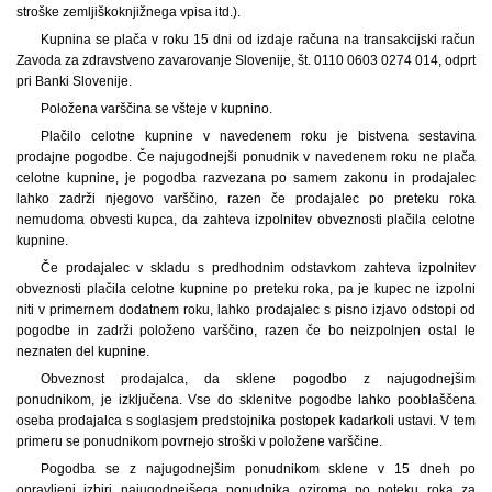
stroške zemljiškoknjižnega vpisa itd.).
Kupnina se plača v roku 15 dni od izdaje računa na transakcijski račun
Zavoda za zdravstveno zavarovanje Slovenije, št. 0110 0603 0274 014, odprt
pri Banki Slovenije.
Položena varščina se všteje v kupnino.
Plačilo celotne kupnine v navedenem roku je bistvena sestavina
prodajne pogodbe. Če najugodnejši ponudnik v navedenem roku ne plača
celotne kupnine, je pogodba razvezana po samem zakonu in prodajalec
lahko zadrži njegovo varščino, razen če prodajalec po preteku roka
nemudoma obvesti kupca, da zahteva izpolnitev obveznosti plačila celotne
kupnine.
Če prodajalec v skladu s predhodnim odstavkom zahteva izpolnitev
obveznosti plačila celotne kupnine po preteku roka, pa je kupec ne izpolni
niti v primernem dodatnem roku, lahko prodajalec s pisno izjavo odstopi od
pogodbe in zadrži položeno varščino, razen če bo neizpolnjen ostal le
neznaten del kupnine.
Obveznost prodajalca, da sklene pogodbo z najugodnejšim
ponudnikom, je izključena. Vse do sklenitve pogodbe lahko pooblaščena
oseba prodajalca s soglasjem predstojnika postopek kadarkoli ustavi. V tem
primeru se ponudnikom povrnejo stroški v položene varščine.
Pogodba se z najugodnejšim ponudnikom sklene v 15 dneh po
opravljeni izbiri najugodnejšega ponudnika oziroma po poteku roka za