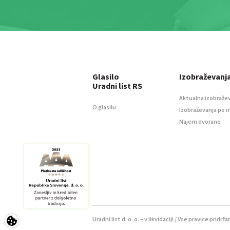
Glasilo
Izobraževanj
Uradni list RS
Aktualna izobraže
O glasilu
Izobraževanja po 
Najem dvorane
Uradni list d. o. o. – v likvidaciji / Vse pravice pridrža