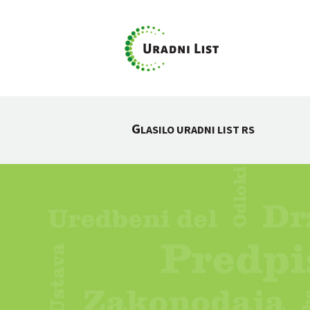
G
LASILO URADNI LIST RS