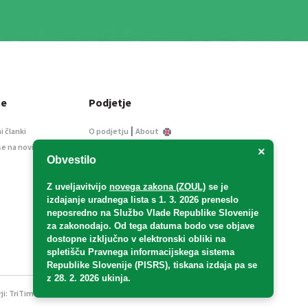
ce
Podjetje
|
i članki
O podjetju
About
se na novice
Kontakt
×
Obvestilo
Informacije javnega
značaja
Z uveljavitvijo
novega zakona (ZOUL)
se je
Oglaševanje
izdajanje uradnega lista s 1. 3. 2026 preneslo
Splošni pogoji
neposredno
na Službo Vlade Republike Slovenije
Izjava o varstvu osebnih
za zakonodajo
. Od tega datuma bodo vse objave
podatkov
dostopne izključno v elektronski obliki na
spletišču Pravnega informacijskega sistema
E-dražbe
Republike Slovenije (PISRS), tiskana izdaja pa se
z 28. 2. 2026 ukinja.
ji:
TriTim spletna agencija
v sodelovanju z 2Mobile