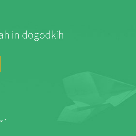
jah in dogodkih
ov
. *