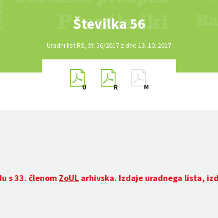
Številka 56
Uradni list RS, št. 56/2017 z dne 13. 10. 2017
du s 33. členom
ZoUL
arhivska. Izdaje uradnega lista, iz