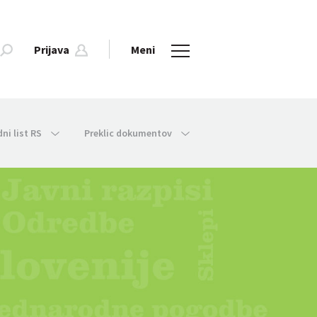
Prijava
Meni
dni list RS
Preklic dokumentov