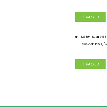
KAZALO
gnr-338504, Stran 2486
Terbovšek Janez, Šla
KAZALO