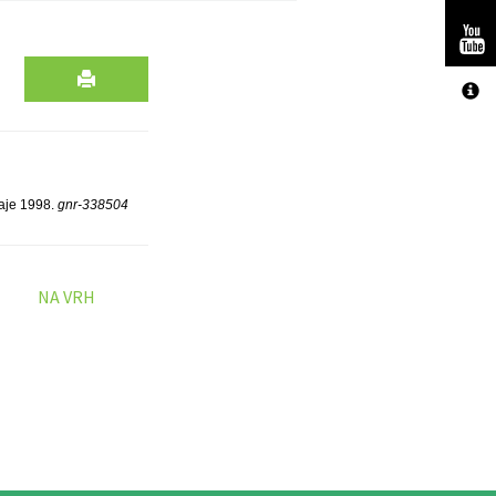
daje 1998.
gnr-338504
NA VRH