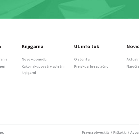
a
Knjigarna
UL info tok
Novi
vanja
Novo v ponudbi
O storitvi
Aktualn
meri
Kako nakupovati v spletni
Preizkusi brezplačno
Naroči 
knjigarni
ne.
Pravna obvestila
/
Piškotki
/ Avtor