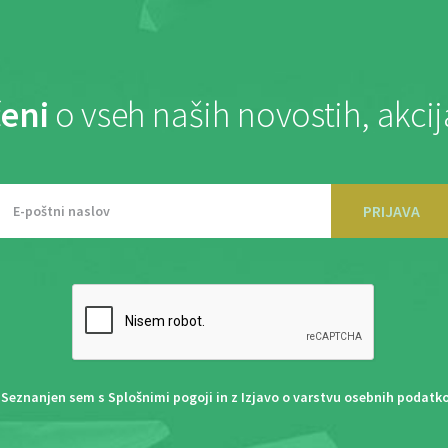
eni
o vseh naših novostih, akci
PRIJAVA
Seznanjen sem s
Splošnimi pogoji
in z
Izjavo o varstvu osebnih podatk