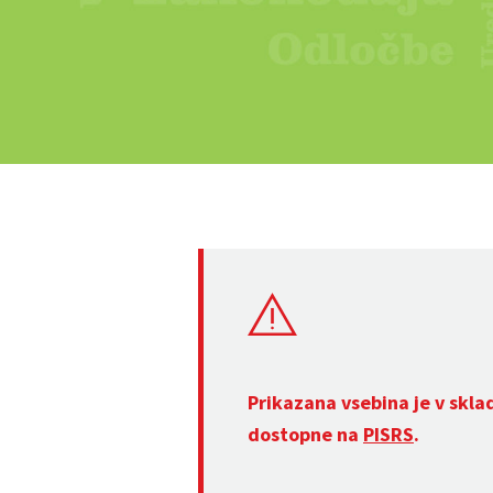
Prikazana vsebina je v skla
dostopne na
PISRS
.