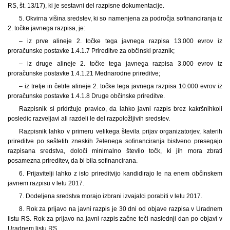
RS, št. 13/17), ki je sestavni del razpisne dokumentacije.
5. Okvirna višina sredstev, ki so namenjena za področja sofinanciranja iz
2. točke javnega razpisa, je:
– iz prve alineje 2. točke tega javnega razpisa 13.000 evrov iz
proračunske postavke 1.4.1.7 Prireditve za občinski praznik;
– iz druge alineje 2. točke tega javnega razpisa 3.000 evrov iz
proračunske postavke 1.4.1.21 Mednarodne prireditve;
– iz tretje in četrte alineje 2. točke tega javnega razpisa 10.000 evrov iz
proračunske postavke 1.4.1.8 Druge občinske prireditve.
Razpisnik si pridržuje pravico, da lahko javni razpis brez kakršnihkoli
posledic razveljavi ali razdeli le del razpoložljivih sredstev.
Razpisnik lahko v primeru velikega števila prijav organizatorjev, katerih
prireditve po seštetih zneskih želenega sofinanciranja bistveno presegajo
razpisana sredstva, določi minimalno število točk, ki jih mora zbrati
posamezna prireditev, da bi bila sofinancirana.
6. Prijavitelji lahko z isto prireditvijo kandidirajo le na enem občinskem
javnem razpisu v letu 2017.
7. Dodeljena sredstva morajo izbrani izvajalci porabiti v letu 2017.
8. Rok za prijavo na javni razpis je 30 dni od objave razpisa v Uradnem
listu RS. Rok za prijavo na javni razpis začne teči naslednji dan po objavi v
Uradnem listu RS.