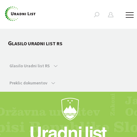
G
LASILO URADNI LIST RS
Glasilo Uradni list RS
Preklic dokumentov