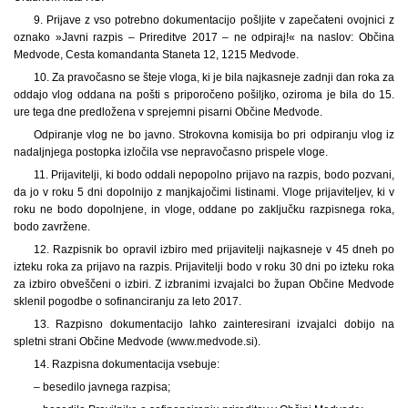
9. Prijave z vso potrebno dokumentacijo pošljite v zapečateni ovojnici z
oznako »Javni razpis – Prireditve 2017 – ne odpiraj!« na naslov: Občina
Medvode, Cesta komandanta Staneta 12, 1215 Medvode.
10. Za pravočasno se šteje vloga, ki je bila najkasneje zadnji dan roka za
oddajo vlog oddana na pošti s priporočeno pošiljko, oziroma je bila do 15.
ure tega dne predložena v sprejemni pisarni Občine Medvode.
Odpiranje vlog ne bo javno. Strokovna komisija bo pri odpiranju vlog iz
nadaljnjega postopka izločila vse nepravočasno prispele vloge.
11. Prijavitelji, ki bodo oddali nepopolno prijavo na razpis, bodo pozvani,
da jo v roku 5 dni dopolnijo z manjkajočimi listinami. Vloge prijaviteljev, ki v
roku ne bodo dopolnjene, in vloge, oddane po zaključku razpisnega roka,
bodo zavržene.
12. Razpisnik bo opravil izbiro med prijavitelji najkasneje v 45 dneh po
izteku roka za prijavo na razpis. Prijavitelji bodo v roku 30 dni po izteku roka
za izbiro obveščeni o izbiri. Z izbranimi izvajalci bo župan Občine Medvode
sklenil pogodbe o sofinanciranju za leto 2017.
13. Razpisno dokumentacijo lahko zainteresirani izvajalci dobijo na
spletni strani Občine Medvode (www.medvode.si).
14. Razpisna dokumentacija vsebuje:
– besedilo javnega razpisa;