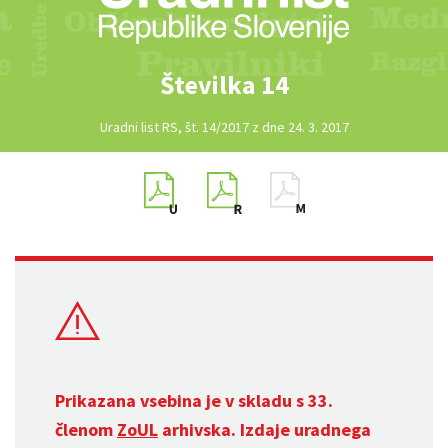
Številka 14
Uradni list RS, št. 14/2017 z dne 24. 3. 2017
Prikazana vsebina je v skladu s 33.
členom
ZoUL
arhivska. Izdaje uradnega