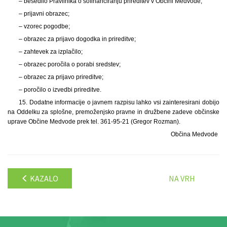
– besedilo Pravilnika o sofinanciranju prireditev v Občini Medvode;
– prijavni obrazec;
– vzorec pogodbe;
– obrazec za prijavo dogodka in prireditve;
– zahtevek za izplačilo;
– obrazec poročila o porabi sredstev;
– obrazec za prijavo prireditve;
– poročilo o izvedbi prireditve.
15. Dodatne informacije o javnem razpisu lahko vsi zainteresirani dobijo
na Oddelku za splošne, premoženjsko pravne in družbene zadeve občinske
uprave Občine Medvode prek tel. 361-95-21 (Gregor Rozman).
Občina Medvode
KAZALO
NA VRH