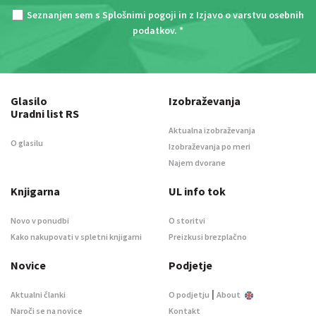
Seznanjen sem s
Splošnimi pogoji
in z
Izjavo o varstvu osebnih
podatkov
. *
Glasilo
Izobraževanja
Uradni list RS
Aktualna izobraževanja
O glasilu
Izobraževanja po meri
Najem dvorane
Knjigarna
UL info tok
Novo v ponudbi
O storitvi
Kako nakupovati v spletni knjigarni
Preizkusi brezplačno
Novice
Podjetje
|
Aktualni članki
O podjetju
About
Naroči se na novice
Kontakt