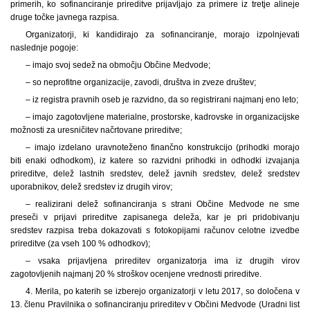
primerih, ko sofinanciranje prireditve prijavljajo za primere iz tretje alineje
druge točke javnega razpisa.
Organizatorji, ki kandidirajo za sofinanciranje, morajo izpolnjevati
naslednje pogoje:
– imajo svoj sedež na območju Občine Medvode;
– so neprofitne organizacije, zavodi, društva in zveze društev;
– iz registra pravnih oseb je razvidno, da so registrirani najmanj eno leto;
– imajo zagotovljene materialne, prostorske, kadrovske in organizacijske
možnosti za uresničitev načrtovane prireditve;
– imajo izdelano uravnoteženo finančno konstrukcijo (prihodki morajo
biti enaki odhodkom), iz katere so razvidni prihodki in odhodki izvajanja
prireditve, delež lastnih sredstev, delež javnih sredstev, delež sredstev
uporabnikov, delež sredstev iz drugih virov;
– realizirani delež sofinanciranja s strani Občine Medvode ne sme
preseči v prijavi prireditve zapisanega deleža, kar je pri pridobivanju
sredstev razpisa treba dokazovati s fotokopijami računov celotne izvedbe
prireditve (za vseh 100 % odhodkov);
– vsaka prijavljena prireditev organizatorja ima iz drugih virov
zagotovljenih najmanj 20 % stroškov ocenjene vrednosti prireditve.
4. Merila, po katerih se izberejo organizatorji v letu 2017, so določena v
13. členu Pravilnika o sofinanciranju prireditev v Občini Medvode (Uradni list