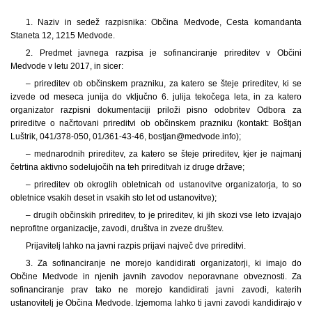
1. Naziv in sedež razpisnika: Občina Medvode, Cesta komandanta
Staneta 12, 1215 Medvode.
2. Predmet javnega razpisa je sofinanciranje prireditev v Občini
Medvode v letu 2017, in sicer:
– prireditev ob občinskem prazniku, za katero se šteje prireditev, ki se
izvede od meseca junija do vključno 6. julija tekočega leta, in za katero
organizator razpisni dokumentaciji priloži pisno odobritev Odbora za
prireditve o načrtovani prireditvi ob občinskem prazniku (kontakt: Boštjan
Luštrik, 041/378-050, 01/361-43-46, bostjan@medvode.info);
– mednarodnih prireditev, za katero se šteje prireditev, kjer je najmanj
četrtina aktivno sodelujočih na teh prireditvah iz druge države;
– prireditev ob okroglih obletnicah od ustanovitve organizatorja, to so
obletnice vsakih deset in vsakih sto let od ustanovitve);
– drugih občinskih prireditev, to je prireditev, ki jih skozi vse leto izvajajo
neprofitne organizacije, zavodi, društva in zveze društev.
Prijavitelj lahko na javni razpis prijavi največ dve prireditvi.
3. Za sofinanciranje ne morejo kandidirati organizatorji, ki imajo do
Občine Medvode in njenih javnih zavodov neporavnane obveznosti. Za
sofinanciranje prav tako ne morejo kandidirati javni zavodi, katerih
ustanovitelj je Občina Medvode. Izjemoma lahko ti javni zavodi kandidirajo v