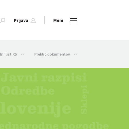
Prijava
Meni
dni list RS
Preklic dokumentov