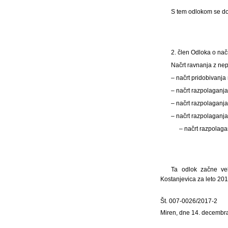
S tem odlokom se do
2. člen Odloka o nač
Načrt ravnanja z ne
– načrt pridobivanja
– načrt razpolaganja
– načrt razpolaganja
– načrt razpolaganja
– načrt razpolagan
Ta odlok začne ve
Kostanjevica za leto 20
Št. 007-0026/2017-2
Miren, dne 14. decembr