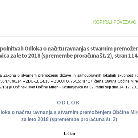
KOPIRAJ POVEZAVO
opolnitvah Odloka o načrtu ravnanja s stvarnim premože
vica za leto 2018 (spremembe proračuna št. 2), stran 114
a Zakona o stvarnem premoženju države in samoupravnih lokalnih skupnosti (Ura
50/14, 90/14 – ZDU-1l, 14/15 – ZUUJFO, 76/15) ter 17. člena Statuta Občine Mire
62/16) je Občinski svet Občine Miren - Kostanjevica na 32. redni seji dne 14. 12. 201
O D L O K
loka o načrtu ravnanja s stvarnim premoženjem Občine Mir
za leto 2018 (spremembe proračuna št. 2)
1.
člen