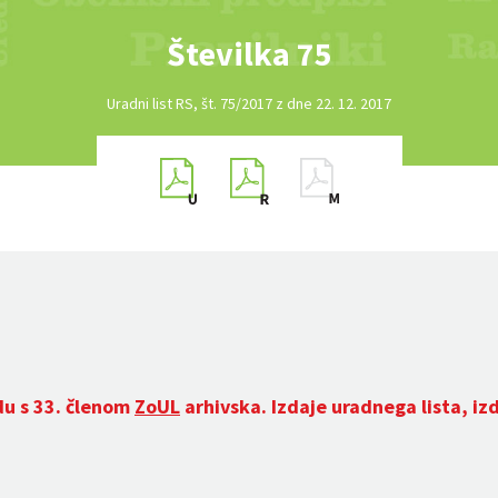
Številka 75
Uradni list RS, št. 75/2017 z dne 22. 12. 2017
du s 33. členom
ZoUL
arhivska. Izdaje uradnega lista, iz