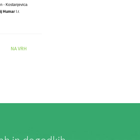
n - Kostanjevica
ij Humar
l.r.
NA VRH