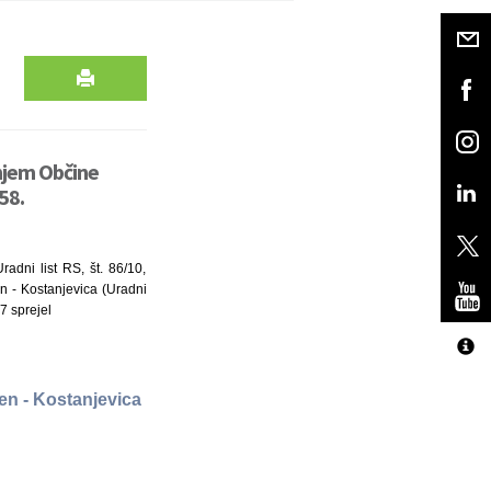
njem Občine
58.
dni list RS, št. 86/10,
n - Kostanjevica (Uradni
7 sprejel
en - Kostanjevica