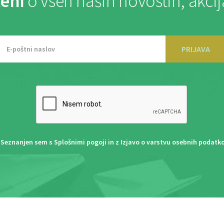
eni
o vseh naših novostih, akci
PRIJAVA
Seznanjen sem s
Splošnimi pogoji
in z
Izjavo o varstvu osebnih podatk