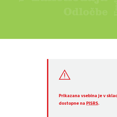
Prikazana vsebina je v skla
dostopne na
PISRS
.