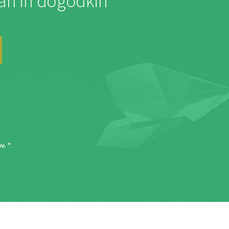
jah in dogodkih
ov
. *