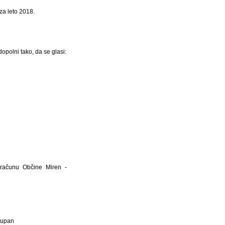
za leto 2018.
opolni tako, da se glasi:
oračunu Občine Miren -
Župan