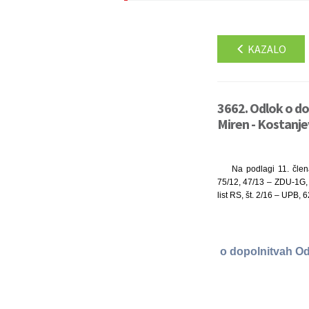
KAZALO
3662. Odlok o d
Miren - Kostanje
Na podlagi 11. člen
75/12, 47/13 – ZDU-1G, 
list RS, št. 2/16 – UPB, 
o dopolnitvah Od