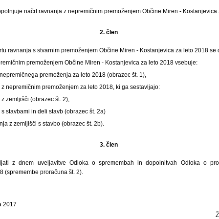
polnjuje načrt ravnanja z nepremičnim premoženjem Občine Miren - Kostanjevica 
2. člen
rtu ravnanja s stvarnim premoženjem Občine Miren - Kostanjevica za leto 2018 se d
premičnim premoženjem Občine Miren - Kostanjevica za leto 2018 vsebuje:
 nepremičnega premoženja za leto 2018 (obrazec št. 1),
 z nepremičnim premoženjem za leto 2018, ki ga sestavljajo:
 z zemljišči (obrazec
št. 2),
 s stavbami in deli stavb (obrazec
št. 2a)
ja z zemljišči s stavbo (obrazec št. 2b).
3. člen
ljati z dnem uveljavitve Odloka o spremembah in dopolnitvah Odloka o pr
18 (spremembe proračuna št. 2).
a 2017