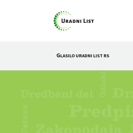
G
LASILO URADNI LIST RS