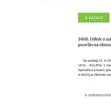
KAZALO
3608. Odlok o su
površin na območ
Na podlagi 21. in 29
14/15 – ZUUJFO), 3. čle
Ajdovščina (Uradno glasi
in 85/15) je Občinski sv
o subvencioni