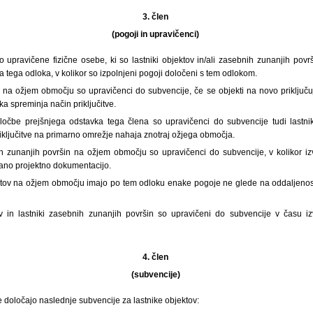
3. člen
(pogoji in upravičenci)
o upravičene fizične osebe, ki so lastniki objektov in/ali zasebnih zunanjih pov
a tega odloka, v kolikor so izpolnjeni pogoji določeni s tem odlokom.
v na ožjem območju so upravičenci do subvencije, če se objekti na novo priključu
a spreminja način priključitve.
očbe prejšnjega odstavka tega člena so upravičenci do subvencije tudi lastnik
iključitve na primarno omrežje nahaja znotraj ožjega območja.
ih zunanjih površin na ožjem območju so upravičenci do subvencije, v kolikor 
lano projektno dokumentacijo.
jektov na ožjem območju imajo po tem odloku enake pogoje ne glede na oddaljeno
ov in lastniki zasebnih zunanjih površin so upravičeni do subvencije v času i
4. člen
(subvencije)
 določajo naslednje subvencije za lastnike objektov: