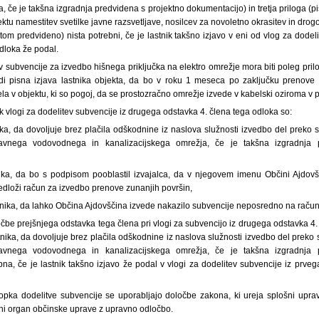
, če je takšna izgradnja predvidena s projektno dokumentacijo) in tretja priloga (pi
tu namestitev svetilke javne razsvetljave, nosilcev za novoletno okrasitev in drogo
tom predvideno) nista potrebni, če je lastnik takšno izjavo v eni od vlog za dodel
dloka že podal.
ev subvencije za izvedbo hišnega priključka na elektro omrežje mora biti poleg pril
udi pisna izjava lastnika objekta, da bo v roku 1 meseca po zaključku prenove
la v objektu, ki so pogoj, da se prostozračno omrežje izvede v kabelski oziroma v 
k vlogi za dodelitev subvencije iz drugega odstavka 4. člena tega odloka so:
ika, da dovoljuje brez plačila odškodnine iz naslova služnosti izvedbo del preko
avnega vodovodnega in kanalizacijskega omrežja, če je takšna izgradnja 
nika, da bo s podpisom pooblastil izvajalca, da v njegovem imenu Občini Ajdovš
edloži račun za izvedbo prenove zunanjih površin,
tnika, da lahko Občina Ajdovščina izvede nakazilo subvencije neposredno na račun
čbe prejšnjega odstavka tega člena pri vlogi za subvencijo iz drugega odstavka 4
stnika, da dovoljuje brez plačila odškodnine iz naslova služnosti izvedbo del preko
avnega vodovodnega in kanalizacijskega omrežja, če je takšna izgradnja 
na, če je lastnik takšno izjavo že podal v vlogi za dodelitev subvencije iz prve
opka dodelitve subvencije se uporabljajo določbe zakona, ki ureja splošni uprav
jni organ občinske uprave z upravno odločbo.