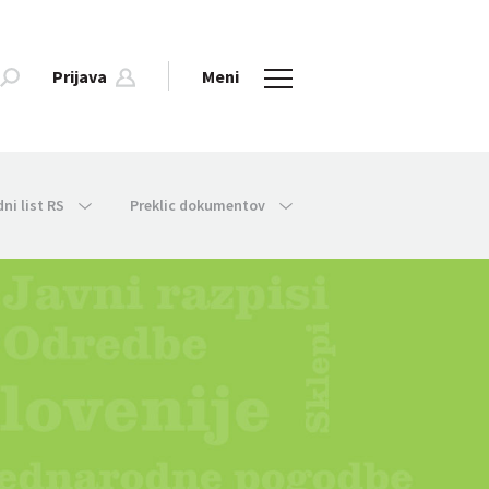
Prijava
Meni
dni list RS
Preklic dokumentov