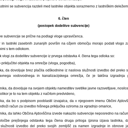
olastnini se subvencija razdeli med lastnike objekta sorazmerno z lastniškim deležem
6. člen
(postopek dodelitve subvencije)
ve subvencije se prične na podlagi vloge upravičenca.
ov in lastniki zasebnih zunanjih površin na ožjem območju morajo podati vlogo z
nimi s tem odlokom.
k vlogi za dodelitev subvencije iz prvega odstavka 4. člena tega odloka so:
priključitvi objekta na omrežje (vloga, pogodba),
ika, da dovoljuje brez plačila odškodnine iz naslova služnosti izvedbo del preko
avnega vodovodnega in kanalizacijskega omrežja, če je takšna izgradnja 
tnika, da dovoljuje na svojem objektu namestitev svetilke javne razsvetljave, nosilc
kolikor je to na tem objektu z načrtom predvideno,
nika, da bo s podpisom pooblastil izvajalca, da v njegovem imenu Občini Ajdovš
edloži račun za izvedbo hišnega priključka oziroma za vgradnjo omarice,
tnika, da lahko Občina Ajdovščina izvede nakazilo subvencije neposredno na račun
ločbe prejšnjega odstavka tega člena druga priloga (pisna izjava lastnika, da
 služnosti izvedbo del preko svojih zemljišč za namen izgradnje in obnove 