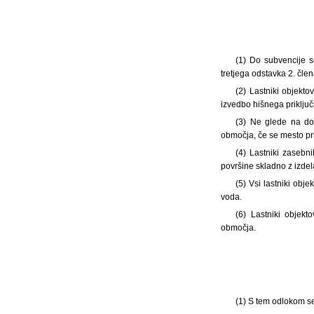
(1) Do subvencije s
tretjega odstavka 2. člen
(2) Lastniki objekto
izvedbo hišnega priključk
(3) Ne glede na dol
območja, če se mesto pr
(4) Lastniki zasebn
površine skladno z izde
(5) Vsi lastniki ob
voda.
(6) Lastniki objekt
območja.
(1) S tem odlokom se