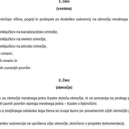
1. člen
(vsebina)
ločajo višina, pogoji in postopek za dodelitev subvencij na območju mestnega j
priključkov na kanalizacijsko omrežje,
priključkov na elektro omrežje,
priključkov na plinsko omrežje,
o omaric,
ih omaric in
ih zunanjih površin.
2. člen
(območje)
e za območje mestnega jedra Kastre določa območje, ki se prenavlja na podlagi
tih javnih površin starega mestnega jedra – Kastre v Ajdovščini.
 iz prejšnjega odstavka tega člena se izvaja fazno po posameznih ožjih območjih 
dodelitev subvencije se upošteva ožje območje, določeno v projektni dokumentaciji.