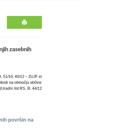
njih zasebnih
9, 51/10, 40/12 – ZUJF in
itosti na območju občine
Uradni list RS, št. 44/12
nih površin na