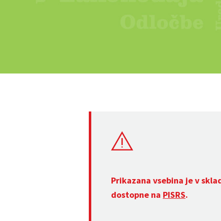
Prikazana vsebina je v skla
dostopne na
PISRS
.