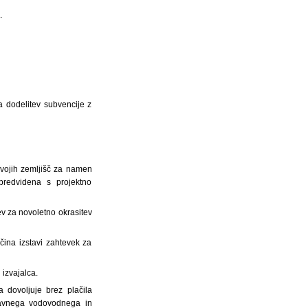
.
a dodelitev subvencije z
 svojih zemljišč za namen
predvidena s projektno
ev za novoletno okrasitev
čina izstavi zahtevek za
 izvajalca.
 dovoljuje brez plačila
javnega vodovodnega in