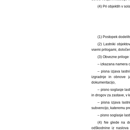
(4) Pri objektih v s
(1) Postopek dodelit
(2) Lastniki objekt
vsemi prilogami, določe
(3) Obvezne priloge 
– izkazana namera o 
– pisna izjava lastn
izgradnje in obnove j
dokumentacijo,
– pisno soglasje las
in drogov za zastave, v 
– pisna izjava last
subvencijo, kateremu pr
– pisno soglasje las
(4) Ne glede na do
odškodnine iz naslova