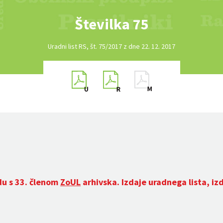
Številka 75
Uradni list RS, št. 75/2017 z dne 22. 12. 2017
du s 33. členom
ZoUL
arhivska. Izdaje uradnega lista, iz