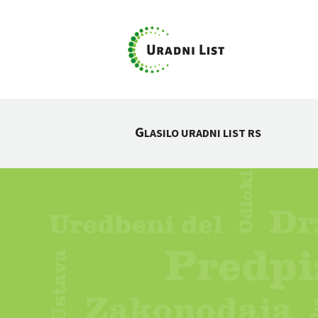
G
LASILO URADNI LIST RS