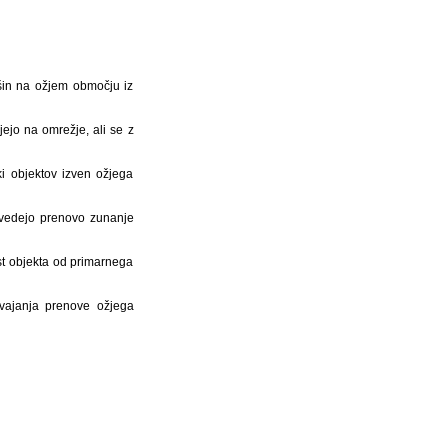
ršin na ožjem območju iz
jejo na omrežje, ali se z
i objektov izven ožjega
izvedejo prenovo zunanje
st objekta od primarnega
zvajanja prenove ožjega