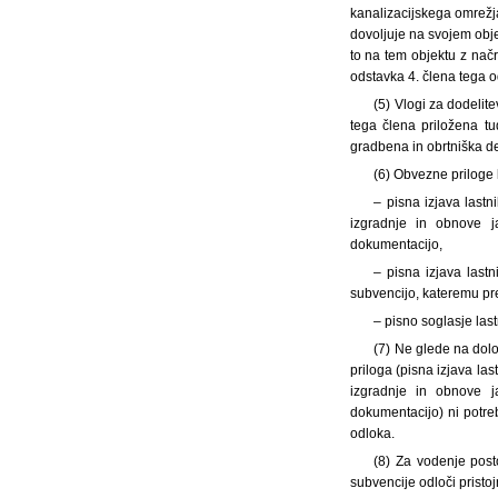
kanalizacijskega omrežja
dovoljuje na svojem objek
to na tem objektu z načr
odstavka 4. člena tega o
(5) Vlogi za dodelit
tega člena priložena t
gradbena in obrtniška de
(6) Obvezne priloge 
– pisna izjava lastn
izgradnje in obnove j
dokumentacijo,
– pisna izjava last
subvencijo, kateremu pr
– pisno soglasje las
(7) Ne glede na dolo
priloga (pisna izjava la
izgradnje in obnove j
dokumentacijo) ni potreb
odloka.
(8) Za vodenje post
subvencije odloči pristo