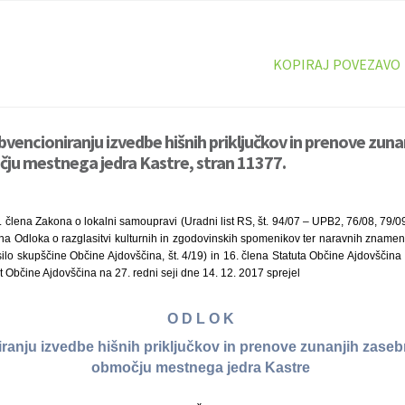
KOPIRAJ POVEZAVO
bvencioniranju izvedbe hišnih priključkov in prenove zuna
ju mestnega jedra Kastre, stran 11377.
. člena Zakona o lokalni samoupravi (Uradni list RS, št. 94/07 – UPB2, 76/08, 79/0
na Odloka o razglasitvi kulturnih in zgodovinskih spomenikov ter naravnih znamen
lo skupščine Občine Ajdovščina, št. 4/19) in 16. člena Statuta Občine Ajdovščina (
et Občine Ajdovščina na 27. redni seji dne 14. 12. 2017 sprejel
O D L O K
ranju izvedbe hišnih priključkov in prenove zunanjih zaseb
območju mestnega jedra Kastre