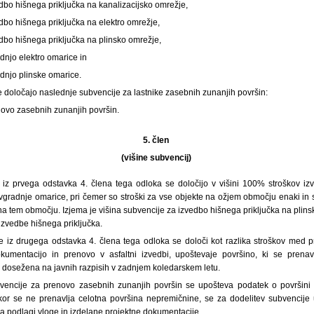
dbo hišnega priključka na kanalizacijsko omrežje,
dbo hišnega priključka na elektro omrežje,
dbo hišnega priključka na plinsko omrežje,
dnjo elektro omarice in
dnjo plinske omarice.
 določajo naslednje subvencije za lastnike zasebnih zunanjih površin:
novo zasebnih zunanjih površin.
5. člen
(višine subvencij)
j iz prvega odstavka 4. člena tega odloka se določijo v višini 100% stroškov iz
gradnje omarice, pri čemer so stroški za vse objekte na ožjem območju enaki in s
na tem območju. Izjema je višina subvencije za izvedbo hišnega priključka na plinsk
izvedbe hišnega priključka.
je iz drugega odstavka 4. člena tega odloka se določi kot razlika stroškov med 
kumentacijo in prenovo v asfaltni izvedbi, upoštevaje površino, ki se prenav
dosežena na javnih razpisih v zadnjem koledarskem letu.
ubvencije za prenovo zasebnih zunanjih površin se upošteva podatek o površini
or se ne prenavlja celotna površina nepremičnine, se za dodelitev subvencije u
 na podlagi vloge in izdelane projektne dokumentacije.