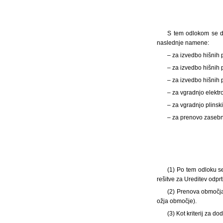
S tem odlokom se do
naslednje namene:
– za izvedbo hišnih 
– za izvedbo hišnih 
– za izvedbo hišnih 
– za vgradnjo elektr
– za vgradnjo plinsk
– za prenovo zasebn
(1) Po tem odloku s
rešitve za Ureditev odpr
(2) Prenova območja
ožja območje).
(3) Kot kriterij za 