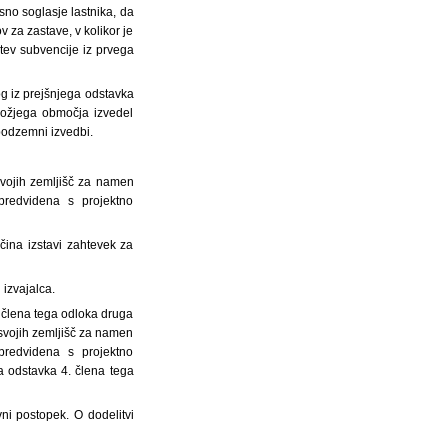
sno soglasje lastnika, da
v za zastave, v kolikor je
itev subvencije iz prvega
og iz prejšnjega odstavka
 ožjega območja izvedel
podzemni izvedbi.
 svojih zemljišč za namen
predvidena s projektno
čina izstavi zahtevek za
 izvajalca.
. člena tega odloka druga
 svojih zemljišč za namen
predvidena s projektno
ga odstavka 4. člena tega
ni postopek. O dodelitvi