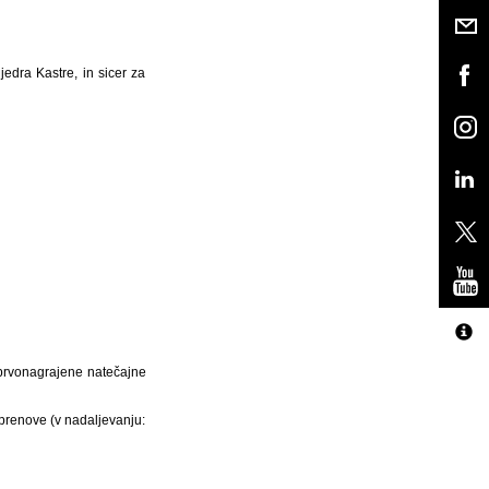
edra Kastre, in sicer za
 prvonagrajene natečajne
prenove (v nadaljevanju: