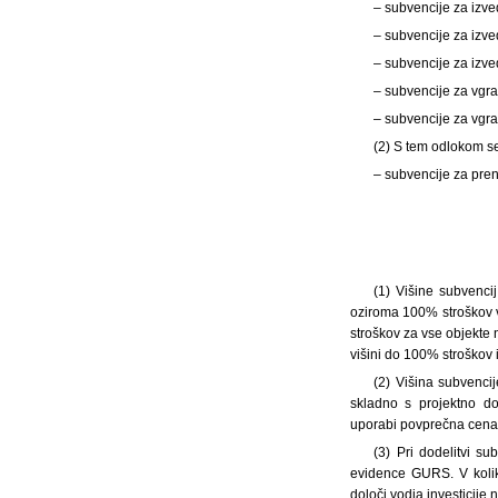
– subvencije za izve
– subvencije za izve
– subvencije za izve
– subvencije za vgra
– subvencije za vgra
(2) S tem odlokom se
– subvencije za pre
(1) Višine subvenci
oziroma 100% stroškov v
stroškov za vse objekte 
višini do 100% stroškov 
(2) Višina subvenci
skladno s projektno do
uporabi povprečna cena 
(3) Pri dodelitvi s
evidence GURS. V kolik
določi vodja investicije