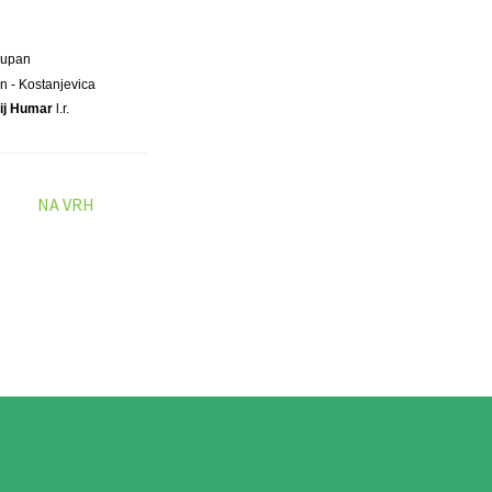
Župan
n - Kostanjevica
ij Humar
l.r.
NA VRH