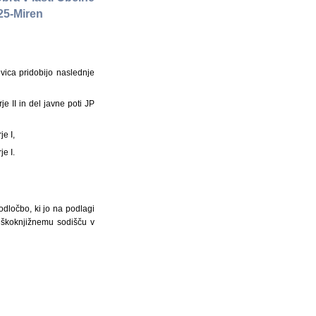
325-Miren
ica pridobijo naslednje
e II in del javne poti JP
je I,
je I.
dločbo, ki jo na podlagi
jiškoknjižnemu sodišču v