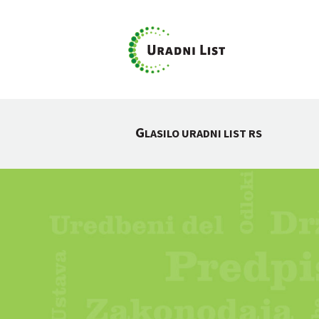
G
LASILO URADNI LIST RS