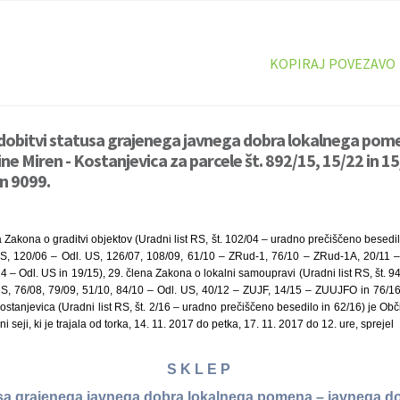
KOPIRAJ POVEZAVO
idobitvi statusa grajenega javnega dobra lokalnega pom
ine Miren - Kostanjevica za parcele št. 892/15, 15/22 in 15/
n 9099.
 Zakona o graditvi objektov (Uradni list RS, št. 102/04 – uradno prečiščeno besedi
S, 120/06 – Odl. US, 126/07, 108/09, 61/10 – ZRud-1, 76/10 – ZRud-1A, 20/11 – 
 – Odl. US in 19/15), 29. člena Zakona o lokalni samoupravi (Uradni list RS, št. 
US, 76/08, 79/09, 51/10, 84/10 – Odl. US, 40/12 – ZUJF, 14/15 – ZUUJFO in 76/16 
ostanjevica (Uradni list RS, št. 2/16 – uradno prečiščeno besedilo in 62/16) je Obč
 seji, ki je trajala od torka, 14. 11. 2017 do petka, 17. 11. 2017 do 12. ure, sprejel
S K L E P
usa grajenega javnega dobra lokalnega pomena – javnega do