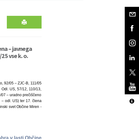
ena – javnega
25 vse k. o.
lo, 92/05 – ZJC-B, 111/05
Odl. US, 57/12, 110/13,
94/07 – uradno prečiščeno
– odl. US) ter 17. člena
inski svet Občine Miren -
bra v lasti Občine