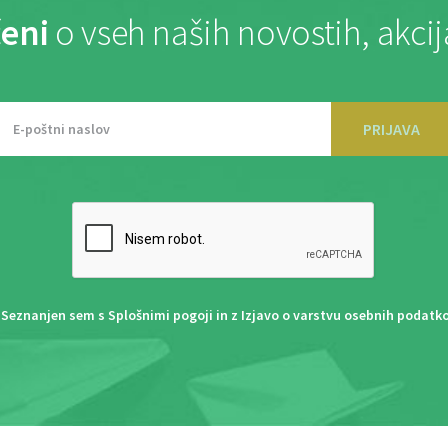
eni
o vseh naših novostih, akci
PRIJAVA
Seznanjen sem s
Splošnimi pogoji
in z
Izjavo o varstvu osebnih podatk