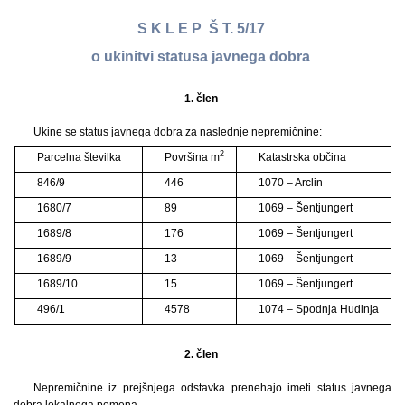
S K L E P Š T. 5/17
o ukinitvi statusa javnega dobra
1. člen
Ukine se status javnega dobra za naslednje nepremičnine:
2
Parcelna številka
Površina m
Katastrska občina
846/9
446
1070 – Arclin
1680/7
89
1069 – Šentjungert
1689/8
176
1069 – Šentjungert
1689/9
13
1069 – Šentjungert
1689/10
15
1069 – Šentjungert
496/1
4578
1074 – Spodnja Hudinja
2. člen
Nepremičnine iz prejšnjega odstavka prenehajo imeti status javnega
dobra lokalnega pomena.