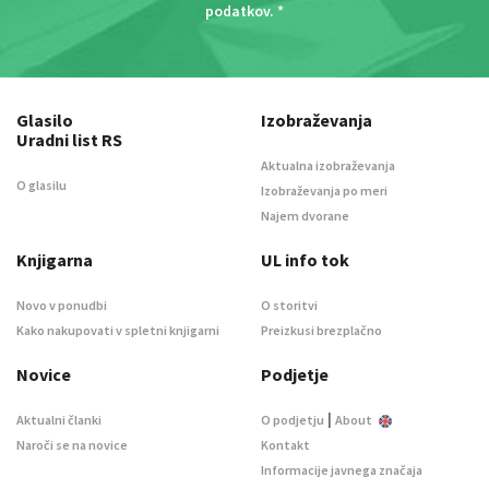
podatkov
. *
Glasilo
Izobraževanja
Uradni list RS
Aktualna izobraževanja
O glasilu
Izobraževanja po meri
Najem dvorane
Knjigarna
UL info tok
Novo v ponudbi
O storitvi
Kako nakupovati v spletni knjigarni
Preizkusi brezplačno
Novice
Podjetje
|
Aktualni članki
O podjetju
About
Naroči se na novice
Kontakt
Informacije javnega značaja