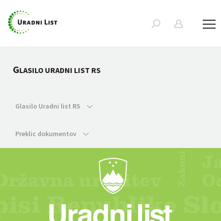
G
LASILO URADNI LIST RS
Glasilo Uradni list RS
Preklic dokumentov