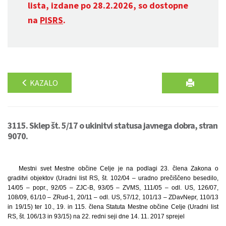
lista, izdane po 28.2.2026, so dostopne
na
PISRS
.
KAZALO
3115. Sklep št. 5/17 o ukinitvi statusa javnega dobra, stran
9070.
Mestni svet Mestne občine Celje je na podlagi 23. člena Zakona o
graditvi objektov (Uradni list RS, št. 102/04 – uradno prečiščeno besedilo,
14/05 – popr., 92/05 – ZJC-B, 93/05 – ZVMS, 111/05 – odl. US, 126/07,
108/09, 61/10 – ZRud-1, 20/11 – odl. US, 57/12, 101/13 – ZDavNepr, 110/13
in 19/15) ter 10., 19. in 115. člena Statuta Mestne občine Celje (Uradni list
RS, št. 106/13 in 93/15) na 22. redni seji dne 14. 11. 2017 sprejel