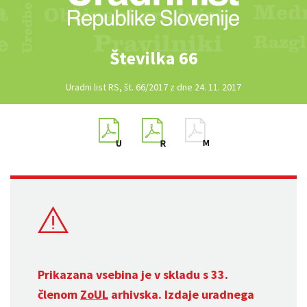
Številka 66
Uradni list RS, št. 66/2017 z dne 24. 11. 2017
Prikazana vsebina je v skladu s 33.
členom
ZoUL
arhivska. Izdaje uradnega