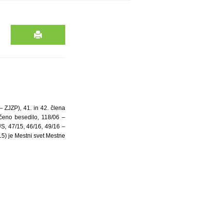
– ZJZP), 41. in 42. člena
ščeno besedilo, 118/06 –
S, 47/15, 46/16, 49/16 –
/15) je Mestni svet Mestne