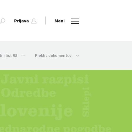
Prijava
Meni
dni list RS
Preklic dokumentov