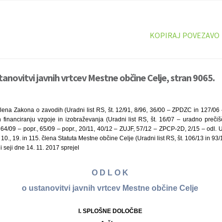
KOPIRAJ POVEZAVO
tanovitvi javnih vrtcev Mestne občine Celje, stran 9065.
člena Zakona o zavodih (Uradni list RS, št. 12/91, 8/96, 36/00 – ZPDZC in 127/06 
n financiranju vzgoje in izobraževanja (Uradni list RS, št. 16/07 – uradno preči
64/09 – popr., 65/09 – popr., 20/11, 40/12 – ZUJF, 57/12 – ZPCP-2D, 2/15 – odl. U
r 10., 19. in 115. člena Statuta Mestne občine Celje (Uradni list RS, št. 106/13 in 93
 seji dne 14. 11. 2017 sprejel
O D L O K
o ustanovitvi javnih vrtcev Mestne občine Celje
I. SPLOŠNE DOLOČBE