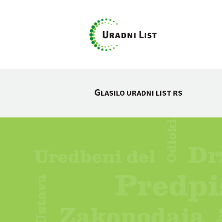
G
LASILO URADNI LIST RS