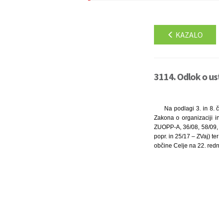
KAZALO
3114. Odlok o us
Na podlagi 3. in 8. 
Zakona o organizaciji i
ZUOPP-A, 36/08, 58/09, 
popr. in 25/17 – ZVaj) te
občine Celje na 22. redni