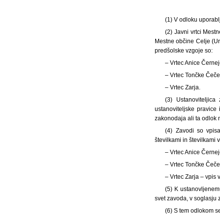
(1)
V odloku uporablj
(2) Javni vrtci Mest
Mestne občine Celje (Ura
predšolske vzgoje so:
– Vrtec Anice Černe
– Vrtec Tončke Čeče
– Vrtec Zarja.
(3) Ustanoviteljica
ustanoviteljske pravice
zakonodaja ali ta odlok 
(4) Zavodi so vpisa
številkami in številkami 
– Vrtec Anice Černej
– Vrtec Tončke Čečev
– Vrtec Zarja – vpis 
(5) K ustanovljenem
svet zavoda, v soglasju 
(6) S tem odlokom se