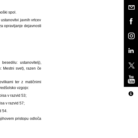
moški spol.
 ustanovitvi javnih vrtcev
za opravljanje dejavnosti
esedilu: ustanovitelj),
: Mestni svet), razen če
vilkami ter z matičnimi
predšolsko vzgojo:
pisa v razvid 53;
sa v razvid 57;
d 54.
njihovem pristopu odloča