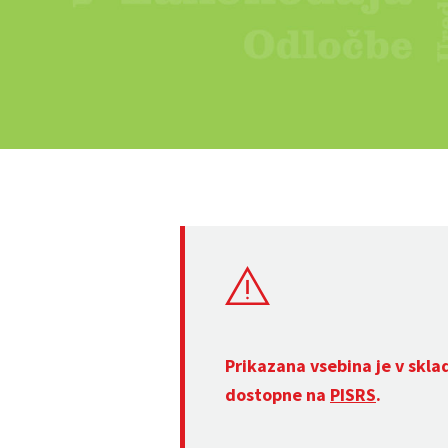
Prikazana vsebina je v skla
dostopne na
PISRS
.