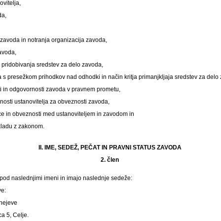
vitelja,
da,
,
zavoda in notranja organizacija zavoda,
zavoda,
ji pridobivanja sredstev za delo zavoda,
 s presežkom prihodkov nad odhodki in način kritja primanjkljaja sredstev za delo
ti in odgovornosti zavoda v pravnem prometu,
osti ustanovitelja za obveznosti zavoda,
e in obveznosti med ustanoviteljem in zavodom in
kladu z zakonom.
II. IME, SEDEŽ, PEČAT IN PRAVNI STATUS ZAVODA
2. člen
 pod naslednjimi imeni in imajo naslednje sedeže:
ve:
rnejeve
a 5, Celje.