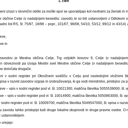
1. člen
eni izrazi v slovnični obliki za moški spol se uporabljajo kot nevtralni za ženski in 
ne občine Celje (v nadaljnjem besedilu: zavodi), ki so bili ustanovljeni z Odlokom o
dni list RS, št. 75/97, 18/98 – popr., 101/07, 98/08, 54/10, 53/12, 99/12 in 43/14) 
jeve,
ve in
 zavodov je Mestna občina Celje, Trg celjskih knezov 9, Celje (v nadaljnjem b
 in obveznosti pa izvaja Mestni svet Mestne občine Celje (v nadaljnjem besedilu
ne določata drugače.
ni v sodni register pri Okrožnem sodišču v Celju pod naslednjimi vložnimi šte
vpisa v razvid zavodov vzgoje in izobraževanja, ki ga vodi ministrstvo, pristojno za 
eve – vpis v sodni register pod vl. št. 10021300, matična številka 5055539000, št. v
e – vpis v sodni register pod vl. št. 10014900, matična številka 5050863000, št. vpi
v sodni register pod vl. št. 10009700, matična številka 5049547000, št. vpisa v razvi
u zavodu lahko pristopijo tudi druge lokalne skupnosti in druge pravne osebe. O 
z ustanoviteljem.
 urejajo: