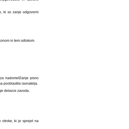
e, ki so zanje odgovorni
akonom in tem odlokom.
a za nadomeščanje pisno
 pooblastila ravnatelja.
uge delavce zavoda.
otroke, ki je sprejet na