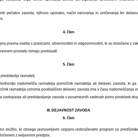
nih pečatov zavoda, njihovo uporabo, način varovanja in uničevanja ter delavc
m.
4. člen
jna pravna oseba s pravicami, obveznostmi in odgovornostmi, ki so določene z z
pravnem prometu nimajo pooblastil.
5. člen
predstavlja ravnatelj.
sotnostjo nadomešča ravnatelja pomočnik ravnatelja ali delavec zavoda, ki g
močnik ravnatelja oziroma pooblaščeni delavec zavoda ima v času nadomeščanja vsa
 za zastopanje ali predstavljanje zavoda v posameznih zadevah pisno pooblasti dr
III. DEJAVNOST ZAVODA
6. člen
no službo, ki obsega javnoveljavni vzgojno-izobraževalni program za predšolske 
ločenem z veljavnimi predpisi.