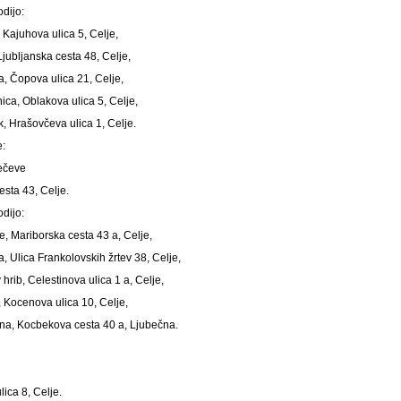
dijo:
 Kajuhova ulica 5, Celje,
Ljubljanska cesta 48, Celje,
a, Čopova ulica 21, Celje,
nica, Oblakova ulica 5, Celje,
k, Hrašovčeva ulica 1, Celje.
e:
Čečeve
sta 43, Celje.
dijo:
e, Mariborska cesta 43 a, Celje,
a, Ulica Frankolovskih žrtev 38, Celje,
 hrib, Celestinova ulica 1 a, Celje,
, Kocenova ulica 10, Celje,
čna, Kocbekova cesta 40 a, Ljubečna.
ica 8, Celje.