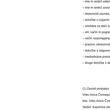
– ime in sedež ustano
– ime in sedež zavo
– dejavnosti zavoda
– določbe o organih 
– sredstva za delo 
– viri, način in pogo
– način razpolaganja
– pravice, obveznos
– določbe o odgovorn
– medsebojne pravic
– druge določbe v s
(1)
Zavodi poslujejo
Vrtec Anice Černeje
Ime: Vrtec Anice Če
Sedež: Kajuhova ulic