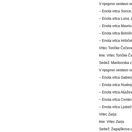
V njegovo sestavo so
– Enota vrtca Sonce,
– Enota vrtca Luna, 
– Enota vrtca Mavric
– Enota vrtca Bolniš
– Enota vrtca Hribče
Vrtec Tončke Čečev
Ime: Vrtec Tončke 
Sedež: Mariborska ce
V njegovo sestavo so
– Enota vrtca Gaberj
– Enota vrtca Hudinj
– Enota vrtca Aljažev
– Enota vrtca Center
– Enota vrtca Ljube
Vrtec Zarja:
Ime: Vrtec Zarja
Sedež: Zagajškova ul