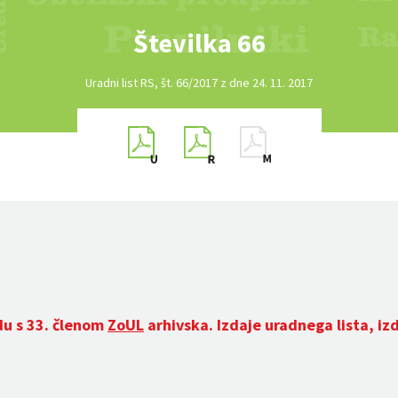
Številka 66
Uradni list RS, št. 66/2017 z dne 24. 11. 2017
du s 33. členom
ZoUL
arhivska. Izdaje uradnega lista, iz