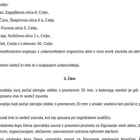
dijo:
av, Zagajškova ulica 8, Celje,
 Čara, Škapinova ulica 6 a, Celje,
, Pucova ulica 3, Celje,
aja, Nušičeva ulica 2 c, Celje,
ek, Cesta v Lokrovec 30, Celje.
predhodnem soglasju z ustanoviteljem organizira delo v novi enoti zavoda ali ukin
meni sedež in ime le s soglasjem ustanovitelja.
3. člen
orablja svoj pečat okrogle oblike s premerom 35 mm, v katerega sredini je grb
pisano ime in sedež zavoda.
orablja tudi pečat okrogle oblike s premerom 20 mm z enako vsebino kot pečat iz 
vati ime in sedež zavoda, kot sta vpisana pri registrskem sodišču.
 odstavka tega člena uporablja zavod v pravnem prometu za žigosanje vseh aktov, d
organom, organizacijam, občanom, varovancem oziroma njihovim staršem.
ega odstavka tega člena uporablja zavod za žigosanje predvsem finančne, 