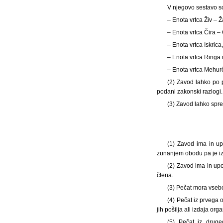
V njegovo sestavo so
– Enota vrtca Živ – Ž
– Enota vrtca Čira –
– Enota vrtca Iskrica
– Enota vrtca Ringa r
– Enota vrtca Mehurč
(2) Zavod lahko po 
podani zakonski razlogi.
(3)
Zavod lahko spre
(1)
Zavod ima in up
zunanjem obodu pa je iz
(2) Zavod ima in up
člena.
(3) Pečat mora vsebo
(4) Pečat iz prvega
jih pošilja ali izdaja 
(5) Pečat iz drug