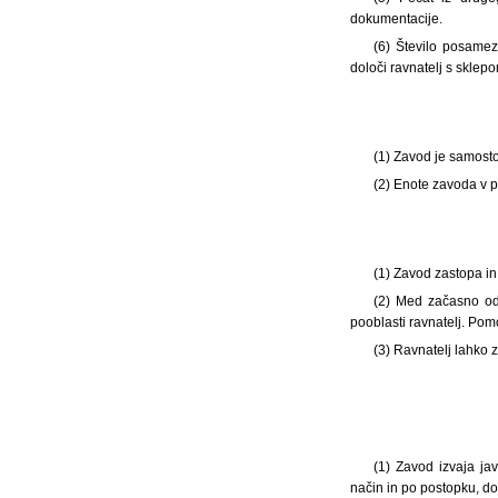
dokumentacije.
(6) Število posamez
določi ravnatelj s sklepo
(1)
Zavod je samosto
(2) Enote zavoda v 
(1)
Zavod zastopa in 
(2) Med začasno od
pooblasti ravnatelj. Po
(3) Ravnatelj lahko
(1)
Zavod izvaja jav
način in po postopku, do