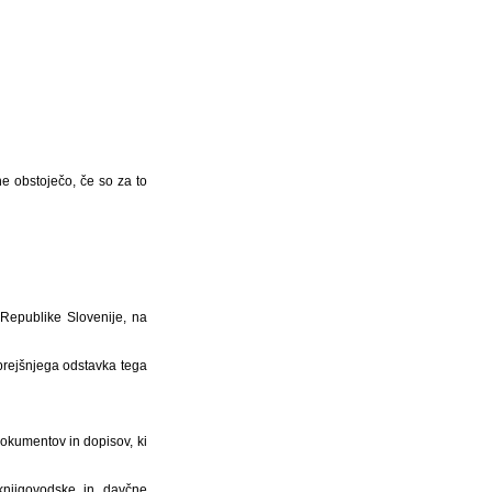
e obstoječo, če so za to
 Republike Slovenije, na
prejšnjega odstavka tega
okumentov in dopisov, ki
knjigovodske in davčne