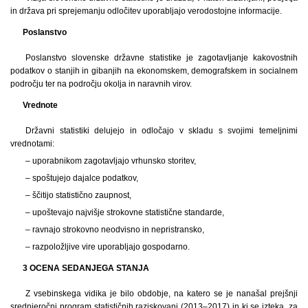
in država pri sprejemanju odločitev uporabljajo verodostojne informacije.
Poslanstvo
Poslanstvo slovenske državne statistike je zagotavljanje kakovostnih
podatkov o stanjih in gibanjih na ekonomskem, demografskem in socialnem
področju ter na področju okolja in naravnih virov.
Vrednote
Državni statistiki delujejo in odločajo v skladu s svojimi temeljnimi
vrednotami:
– uporabnikom zagotavljajo vrhunsko storitev,
– spoštujejo dajalce podatkov,
– ščitijo statistično zaupnost,
– upoštevajo najvišje strokovne statistične standarde,
– ravnajo strokovno neodvisno in nepristransko,
– razpoložljive vire uporabljajo gospodarno.
3 OCENA SEDANJEGA STANJA
Z vsebinskega vidika je bilo obdobje, na katero se je nanašal prejšnji
srednjeročni program statističnih raziskovanj (2013–2017) in ki se izteka, za