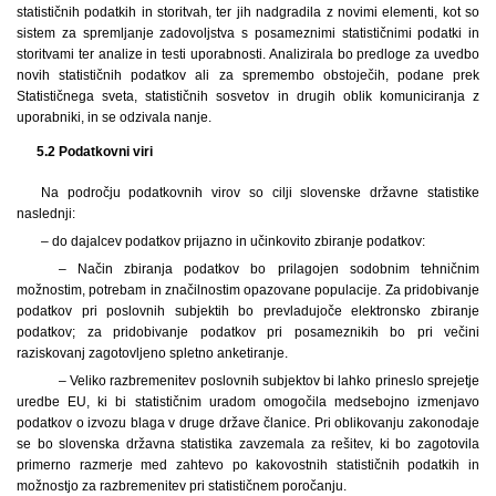
statističnih podatkih in storitvah, ter jih nadgradila z novimi elementi, kot so
sistem za spremljanje zadovoljstva s posameznimi statističnimi podatki in
storitvami ter analize in testi uporabnosti. Analizirala bo predloge za uvedbo
novih statističnih podatkov ali za spremembo obstoječih, podane prek
Statističnega sveta, statističnih sosvetov in drugih oblik komuniciranja z
uporabniki, in se odzivala nanje.
5.2 Podatkovni viri
Na področju podatkovnih virov so cilji slovenske državne statistike
naslednji:
– do dajalcev podatkov prijazno in učinkovito zbiranje podatkov:
– Način zbiranja podatkov bo prilagojen sodobnim tehničnim
možnostim, potrebam in značilnostim opazovane populacije. Za pridobivanje
podatkov pri poslovnih subjektih bo prevladujoče elektronsko zbiranje
podatkov; za pridobivanje podatkov pri posameznikih bo pri večini
raziskovanj zagotovljeno spletno anketiranje.
– Veliko razbremenitev poslovnih subjektov bi lahko prineslo sprejetje
uredbe EU, ki bi statističnim uradom omogočila medsebojno izmenjavo
podatkov o izvozu blaga v druge države članice. Pri oblikovanju zakonodaje
se bo slovenska državna statistika zavzemala za rešitev, ki bo zagotovila
primerno razmerje med zahtevo po kakovostnih statističnih podatkih in
možnostjo za razbremenitev pri statističnem poročanju.