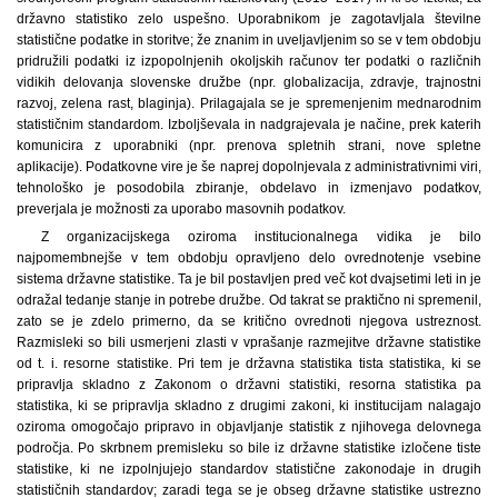
državno statistiko zelo uspešno. Uporabnikom je zagotavljala številne
statistične podatke in storitve; že znanim in uveljavljenim so se v tem obdobju
pridružili podatki iz izpopolnjenih okoljskih računov ter podatki o različnih
vidikih delovanja slovenske družbe (npr. globalizacija, zdravje, trajnostni
razvoj, zelena rast, blaginja). Prilagajala se je spremenjenim mednarodnim
statističnim standardom. Izboljševala in nadgrajevala je načine, prek katerih
komunicira z uporabniki (npr. prenova spletnih strani, nove spletne
aplikacije). Podatkovne vire je še naprej dopolnjevala z administrativnimi viri,
tehnološko je posodobila zbiranje, obdelavo in izmenjavo podatkov,
preverjala je možnosti za uporabo masovnih podatkov.
Z organizacijskega oziroma institucionalnega vidika je bilo
najpomembnejše v tem obdobju opravljeno delo ovrednotenje vsebine
sistema državne statistike. Ta je bil postavljen pred več kot dvajsetimi leti in je
odražal tedanje stanje in potrebe družbe. Od takrat se praktično ni spremenil,
zato se je zdelo primerno, da se kritično ovrednoti njegova ustreznost.
Razmisleki so bili usmerjeni zlasti v vprašanje razmejitve državne statistike
od t. i. resorne statistike. Pri tem je državna statistika tista statistika, ki se
pripravlja skladno z Zakonom o državni statistiki, resorna statistika pa
statistika, ki se pripravlja skladno z drugimi zakoni, ki institucijam nalagajo
oziroma omogočajo pripravo in objavljanje statistik z njihovega delovnega
področja. Po skrbnem premisleku so bile iz državne statistike izločene tiste
statistike, ki ne izpolnjujejo standardov statistične zakonodaje in drugih
statističnih standardov; zaradi tega se je obseg državne statistike ustrezno