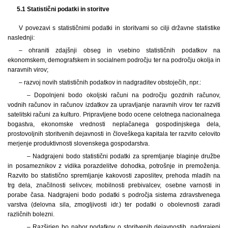
5.1 Statistični podatki in storitve
V povezavi s statističnimi podatki in storitvami so cilji državne statistike
naslednji:
– ohraniti zdajšnji obseg in vsebino statističnih podatkov na
ekonomskem, demografskem in socialnem področju ter na področju okolja in
naravnih virov;
– razvoj novih statističnih podatkov in nadgraditev obstoječih, npr.:
– Dopolnjeni bodo okoljski računi na področju gozdnih računov,
vodnih računov in računov izdatkov za upravljanje naravnih virov ter razviti
satelitski računi za kulturo. Pripravljene bodo ocene celotnega nacionalnega
bogastva, ekonomske vrednosti neplačanega gospodinjskega dela,
prostovoljnih storitvenih dejavnosti in človeškega kapitala ter razvito celovito
merjenje produktivnosti slovenskega gospodarstva.
– Nadgrajeni bodo statistični podatki za spremljanje blaginje družbe
in posameznikov z vidika porazdelitve dohodka, potrošnje in premoženja.
Razvito bo statistično spremljanje kakovosti zaposlitev, prehoda mladih na
trg dela, značilnosti selivcev, mobilnosti prebivalcev, osebne varnosti in
porabe časa. Nadgrajeni bodo podatki s področja sistema zdravstvenega
varstva (delovna sila, zmogljivosti idr.) ter podatki o obolevnosti zaradi
različnih bolezni.
– Razširjen bo nabor podatkov o storitvenih dejavnostih, nadgrajeni