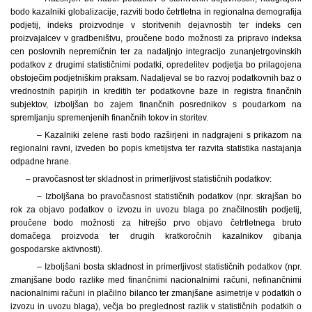
bodo kazalniki globalizacije, razviti bodo četrtletna in regionalna demografija
podjetij, indeks proizvodnje v storitvenih dejavnostih ter indeks cen
proizvajalcev v gradbeništvu, proučene bodo možnosti za pripravo indeksa
cen poslovnih nepremičnin ter za nadaljnjo integracijo zunanjetrgovinskih
podatkov z drugimi statističnimi podatki, opredelitev podjetja bo prilagojena
obstoječim podjetniškim praksam. Nadaljeval se bo razvoj podatkovnih baz o
vrednostnih papirjih in kreditih ter podatkovne baze in registra finančnih
subjektov, izboljšan bo zajem finančnih posrednikov s poudarkom na
spremljanju spremenjenih finančnih tokov in storitev.
– Kazalniki zelene rasti bodo razširjeni in nadgrajeni s prikazom na
regionalni ravni, izveden bo popis kmetijstva ter razvita statistika nastajanja
odpadne hrane.
– pravočasnost ter skladnost in primerljivost statističnih podatkov:
– Izboljšana bo pravočasnost statističnih podatkov (npr. skrajšan bo
rok za objavo podatkov o izvozu in uvozu blaga po značilnostih podjetij,
proučene bodo možnosti za hitrejšo prvo objavo četrtletnega bruto
domačega proizvoda ter drugih kratkoročnih kazalnikov gibanja
gospodarske aktivnosti).
– Izboljšani bosta skladnost in primerljivost statističnih podatkov (npr.
zmanjšane bodo razlike med finančnimi nacionalnimi računi, nefinančnimi
nacionalnimi računi in plačilno bilanco ter zmanjšane asimetrije v podatkih o
izvozu in uvozu blaga), večja bo preglednost razlik v statističnih podatkih o