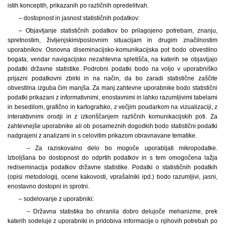
istih konceptih, prikazanih po različnih opredelitvah.
– dostopnost in jasnost statističnih podatkov:
– Objavljanje statističnih podatkov bo prilagojeno potrebam, znanju,
spretnostim, življenjskim
/poslovnim situacijam in drugim značilnostim
uporabnikov. Osnovna diseminacijsko-komunikacijska pot bodo obvestilno
bogata, vendar navigacijsko nezahtevna spletišča, na katerih se objavljajo
podatki državne statistike. Podrobni podatki bodo na voljo v uporabniško
prijazni podatkovni zbirki in na način, da bo zaradi statistične zaščite
obvestilna izguba čim manjša. Za manj zahtevne uporabnike bodo statistični
podatki prikazani z informativnimi, enostavnimi in lahko razumljivimi tabelami
in besedilom, grafično in kartografsko, z večjim poudarkom na vizualizaciji, z
interaktivnimi orodji in z izkoriščanjem različnih komunikacijskih poti. Za
zahtevnejše uporabnike ali ob posameznih dogodkih bodo statistični podatki
nadgrajeni z analizami in s celovitim prikazom obravnavane tematike.
– Za raziskovalno delo bo mogoče uporabljati mikropodatke.
Izboljšana bo dostopnost do odprtih podatkov in s tem omogočena lažja
rediseminacija podatkov državne statistike. Podatki o statističnih podatkih
(opisi metodologij, ocene kakovosti, vprašalniki ipd.) bodo razumljivi, jasni,
enostavno dostopni in sprotni.
– sodelovanje z uporabniki:
– Državna statistika bo ohranila dobro delujoče mehanizme, prek
katerih sodeluje z uporabniki in pridobiva informacije o njihovih potrebah po