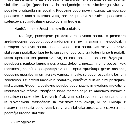
statistike okolja (posodobitev in nadgradnja administrativnega vira za
podatke o odpadkih in vodah). Proučene bodo nove možnosti za uporabo
podatkov iz administrativnih zbirk, npr. pri pripravi statističnih podatkov o
izobraževanju, industrijski proizvodnji in trgovini.
– izkoriščene priložnosti masovnih podatkov:
– Izkušnje, pridobljene pri delu z masovnimi podatki v preteklem
srednjeročnem obdobju, bodo nadgrajene z novimi znanji in metodološkim
razvojem. Masovni podatki bodo uvedeni kot podatkovni vir za pripravo
statističnih podatkov, kjer bo to smiselno; področja, za katera bi se ti podatki
lahko uporabili kot podatkovni vir, bi bila lahko indeks cen življenjskih
potrebščin, paritete kupne moči, prosta delovna mesta, mnenje potrošnikov,
mobilnost, potrošnja gospodinjstev idr. Odprta vprašanja glede dostopa,
dopustne uporabe, informacijske varnosti in etike se bodo reševala v tesnem
sodelovanju z lastniki masovnih podatkov, odločevalci in drugimi pristojnimi
institucijami. Glede na poslovne potrebe bodo razvite in uvedene inovativne
informacijske rešitve. Izboljšane bodo metodologije za obdelavo masovnih
podatkov in razvit okvir kakovosti. Z aktivnim sodelovanjem v mednarodnem
in slovenskem statističnem in raziskovalnem okolju, ki se ukvarja z
masovnimi podatki, bo slovenska državna statistika prispevala k razvoju tega
področja uradne statistike.
5.3 Zmogljivosti