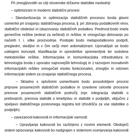
Pri zmogljivostih so cilji slovenske državne statistike naslednji:
– optimizirani in moderni statistični procesi:
– Standardizacija in optimizacija statističnih procesov bosta glavni
usmeritvi pri izvajanju statističnega procesa,
tj. pri zbiranju podatkovnih virov,
statistični obdelavi in izkazovanju statističnih podatkov. Prednost bodo imele
generične rešitve (enkrat za večkrat) in rešitve, ki omogočajo delovanje po
načelih t. i. vitke proizvodnje. Postopki bodo metapodatkovno podprti,
pregledni, sledljivi in v čim večji meri avtomatizirani. Uporabljali se bodo
usklajeni koncepti, klasifikacije in opredelitve spremenljivk ter sodobne
metodološke rešitve. Informacijska in komunikacijska infrastruktura in
tehnologija bosta z uporabo najnovejših tehnologij in z razvojem inovativnih
informacijskih rešitev omogočali visoko funkcionalen, zmogljiv in odziven
informacijski sistem za izvajanje statističnega procesa.
– Skladno s splošnimi usmeritvami bodo posodobljeni procesi
priprave posameznih statističnih podatkov in izvedene celovite procesne
prenove posameznih statističnih področij (npr. integracija statistik o
prebivalcih, prenova statistik o kmetijstvu in statistik o podjetjih, vključno z
vpeljavo statističnega poslovnega registra kot izhodišča za vse statistike o
podjetjih).
– zavezanost kakovosti in informacijski varnosti:
– Upravljanje kakovosti bo razširjeno z novimi elementi. Obstoječi
sistem opisovanja kakovosti bo nadgrajen s sistemom ocenjevanja kakovosti