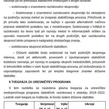
izkušnje pa bo prenašala statističnim institucijam v drugih državah.
– sodelovanje z znanstveno raziskovalno skupnostjo:
– Sodelovanje z znanstveno raziskovalno skupnostjo bo okrepljeno
na področju razvoja metod za izvajanje statističnega procesa. Priložnosti, ki
jih prinaša tako sodelovanje, se kažejo v uporabi alternativnih načinov
priprave statističnih podatkov, npr. z modeliranjem. Sodelovanje z inštituti in
raziskovalci bo tesno tudi pri razvoju metod in informacijskih rešitev za
uporabo masovnih podatkov ter na drugih področjih, kjer raziskovalna
skupnost lahko prispeva k nadgradnji obstoječega znanja.
– izoblikovana skupnost državnih statistikov:
– Državni statistiki bodo sodelovali na vseh področjih skupnega
interesa, zlasti pri aktivnostih, povezanih z izpolnjevanjem statističnih
kodeksov ravnanja, pri razvoju in uvajanju skupnih metodoloških, procesnih
in tehnoloških rešitev v vseh fazah statističnega procesa, pri izobraževanju in
usposabljanju zaposlenih ter pri krepitvi blagovne znamke državne
statistike.
6 TVEGANJA ZA URESNIČITEV PROGRAMA
V tem razdelku so navedena glavna tveganja za uresničitev
srednjeročnega programa statističnih raziskovanj v obdobju 2018–2022.
Lastniki vseh tveganj so institucije, ki tvorijo sistem državne statistike.
Tveganje
Verjetnost
Vpliv
Ukrepi
(m, s, v)
(m, s, v)