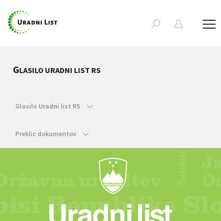
G
LASILO URADNI LIST RS
Glasilo Uradni list RS
Preklic dokumentov