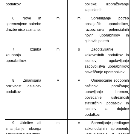
podatkov.
politike; izobraževanje
zaposlenih.
6. Nove in
m
m
Spremljanje potreb
spremenjene potrebe
obstoječih uporabnikov;
družbe niso zaznane.
razpoznava potencialnih
novih uporabnikov in
njihovih potreb.
7. Izguba
m
s
Zagotavljanje
zaupanja
kakovostnih podatkov in
uporabnikov.
storitev; ugotavljanje
zadovoljstva uporabnikov;
osveščanje uporabnikov.
8. Zmanjšana
v
v
Omogočanje sodobnih
odzivnost dajalcev
načinov poročanja;
podatkov.
upravljanje bremen;
povečanje ustreznosti
statističnih podatkov in
storitev za dajalce
podatkov.
9. Ukinitev ali
m
v
Spremljanje predlogov
zmanjšanje obsega
zakonodajnih sprememb;