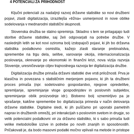
4 POTENCIALI ZA PRIHODNOST
Ključni potenciali za nadaljnji razvoj državne statistike so novi družbeni
pojavi, zlasti digitalizacija, izrazitejša »tržna« usmerjenost in nove oblike
sodelovanja v mednarodni statistični skupnosti.
Slovenska družba se stalno spreminja. Skladno s tem se prilagajajo tudi
storitve državne statistike, saj želi odgovarjati na potrebe družbe. V
naslednjih letih se kot novi oziroma bolj izstopajoči pojavi, ki jih bo državna
statistika podatkovno osmislila, kažejo zlasti staranje prebivalstva,
spremembe na trgu dela, selitve, varovanje okolja, internacionalizacija
poslovanja, okrevanje po ekonomski in finančni krizi, nova vizija razvoja
Slovenije, uresničevanje ciljev trajnostnega razvoja ter digitalizacija družbe.
Digitalizacija družbe prinaša državni statistiki dve vrsti priložnosti. Prva je
klasična in povezana s statističnim merjenjem pojavov, ki jih ta družbeni
proces prinaša (npr. sodelovalno gospodarstvo, njegove opredelitve,
spremljanje, spreminjanje vloge gospodinjstev in poslovnih subjektov,
spreminjanje oblik proizvodnje idr.). Bistveno bolj vznemirljivo pa je
vprašanje, kakšne spremembe bo digitalizacija prinesla v način delovanja
državne statistike. Digitalne sledi, ki jih puščamo pri uporabi pametnih
naprav in družbenih omrežij, pri interakcijah s poslovnim svetom in drugje, so
velik potencialni podatkovni vir za državno statistiko, ki s sabo prinaša tudi
velike metodološke izzive in potrebe po novih znanjih in sposobnostih.
Pričakovati je, da bodo masovni podatki močno vplivali na metode in pristope