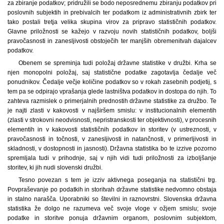
za zbiranje podatkov; pridružili se bodo neposrednemu zbiranju podatkov pri
poslovnih subjektih in prebivalcih ter podatkom iz administrativnih zbirk ter
tako postali tretja velika skupina virov za pripravo statističnih podatkov.
Glavne priložnosti se kažejo v razvoju novih statističnih podatkov, boljši
pravočasnosti in zanesljivosti obstoječih ter manjših obremenitvah dajalcev
podatkov.
Obenem se spreminja tudi položaj državne statistike v družbi. Krha se
njen monopolni položaj, saj statistične podatke zagotavlja čedalje več
ponudnikov. Čedalje večje količine podatkov so v rokah zasebnih podjetij, s
tem pa se odpirajo vprašanja glede lastništva podatkov in dostopa do njih. To
zahteva razmislek o primerjalnih prednostih državne statistike za družbo. Te
je najti zlasti v kakovosti v najširšem smislu: v institucionalnih elementih
(zlasti v strokovni neodvisnosti, nepristranskosti ter objektivnosti), v procesnih
elementih in v kakovosti statističnih podatkov in storitev (v ustreznosti, v
pravočasnosti in točnosti, v zanesljivosti in natančnosti, v primerljivosti in
skladnosti, v dostopnosti in jasnosti). Državna statistika bo te izzive pozorno
spremljala tudi v prihodnje, saj v njih vidi tudi priložnosti za izboljšanje
storitev, ki jih nudi slovenski družbi.
Tesno povezan s tem je izziv aktivnega poseganja na statistični trg.
Povpraševanje po podatkih in storitvah državne statistike nedvomno obstaja
in stalno narašča. Uporabniki so številni in raznovrstni. Slovenska državna
statistika že dolgo ne razumeva več svoje vloge v ožjem smislu; svoje
podatke in storitve ponuja državnim organom, poslovnim subjektom,