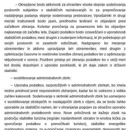
– Okrepljene bodo aktivnosti za ohranitev visoke stopnje sodelovanja
poslovnih subjektov v statističnih raziskovanjih in za preprečevanje
nadaljnjega padanja stopnje sodelovanja prebivalcev. Vprašalniki in drugi
merski instrumenti bodo jasni, predhodno testirani in objavljeni pred
začetkom zbiranja. Koledar poročanja za posamezno leto bo objavljen
najkasneje ob začetku leta. Dajalci podatkov bodo ozaveščani o uporabnosti
statističnih podatkov, med drugim z nudenjem informacij, ki jih potrebujejo pri
svojih poslovnih in zasebnih odločitvah. Nadgrajeno bo merjenje
obremenitev in aktivno upravljanje teh obremenitev, med drugim z
optimizacijo časovne in vsebinske izvedbe zbiranj podatkov ter z optimizacijo
vključenosti v vzorce. Pozitivni pristop pri zbiranju podatkov bo v večji meri
kot doslej dopolnjen z uporabo pooblastil, ki jih daje zakon o državni
statistiki.
– sooblikovanje administrativnih zbirk:
– Uporaba podatkov, razpoložljivih v administrativnih
zbirkah, bo imela
vedno prednost pred neposrednim zbiranjem, kadar bo to ustrezno z vidika
zahtev kakovosti. Sodelovanje s skrbniki administrativnih zbirk bo usmerjeno
v sooblikovanje obstoječih in nastajajočih zbirk s ciljem, da se bodo lahko
uporabile za statistični namen, ter v ohranjanje pogojev za obsežno uporabo
administrativnih podatkovnih virov. Nove priložnosti se kažejo zlasti na
področju statistike turizma (register nastanitvenih obratov in enotna točka za
sporočanje podatkov o prenočitvah turistov), statistike energetike
(nadgradnja sistema za e-poročanje izvajalcev energetskih dejavnosti) ter