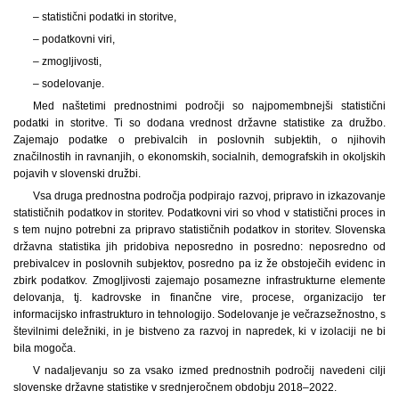
– statistični podatki in storitve,
– podatkovni viri,
– zmogljivosti,
– sodelovanje.
Med naštetimi prednostnimi področji so najpomembnejši statistični
podatki in storitve. Ti so dodana vrednost državne statistike za družbo.
Zajemajo podatke o prebivalcih in poslovnih subjektih, o njihovih
značilnostih in ravnanjih, o ekonomskih, socialnih, demografskih in okoljskih
pojavih v slovenski družbi.
Vsa druga prednostna področja podpirajo razvoj, pripravo in izkazovanje
statističnih podatkov in storitev. Podatkovni viri so vhod v statistični proces in
s tem nujno potrebni za pripravo statističnih podatkov in storitev. Slovenska
državna statistika jih pridobiva neposredno in posredno: neposredno od
prebivalcev in poslovnih subjektov, posredno pa iz že obstoječih evidenc in
zbirk podatkov. Zmogljivosti zajemajo posamezne infrastrukturne elemente
delovanja, tj. kadrovske in finančne vire, procese, organizacijo ter
informacijsko infrastrukturo in tehnologijo. Sodelovanje je večrazsežnostno, s
številnimi deležniki, in je bistveno za razvoj in napredek, ki v izolaciji ne bi
bila mogoča.
V nadaljevanju so za vsako izmed prednostnih področij navedeni cilji
slovenske državne statistike v srednjeročnem obdobju 2018–2022.