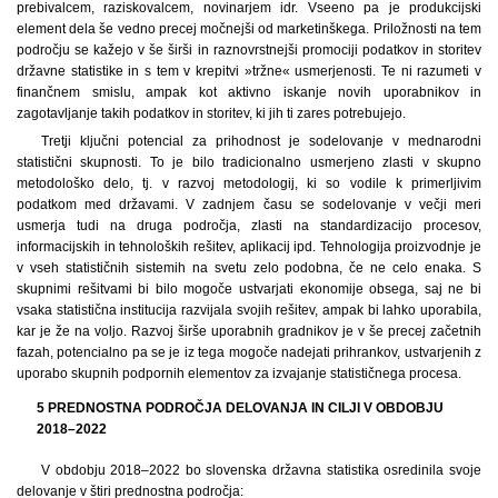
prebivalcem, raziskovalcem, novinarjem idr. Vseeno pa je produkcijski
element dela še vedno precej močnejši od marketinškega. Priložnosti na tem
področju se kažejo v še širši in raznovrstnejši promociji podatkov in storitev
državne statistike in s tem v krepitvi »tržne« usmerjenosti. Te ni razumeti v
finančnem smislu, ampak kot aktivno iskanje novih uporabnikov in
zagotavljanje takih podatkov in storitev, ki jih ti zares potrebujejo.
Tretji ključni potencial za prihodnost je sodelovanje v mednarodni
statistični skupnosti. To je bilo tradicionalno usmerjeno zlasti v skupno
metodološko delo, tj. v razvoj metodologij, ki so vodile k primerljivim
podatkom med državami. V zadnjem času se sodelovanje v večji meri
usmerja tudi na druga področja, zlasti na standardizacijo procesov,
informacijskih in tehnoloških rešitev, aplikacij ipd. Tehnologija proizvodnje je
v vseh statističnih sistemih na svetu zelo podobna, če ne celo enaka. S
skupnimi rešitvami bi bilo mogoče ustvarjati ekonomije obsega, saj ne bi
vsaka statistična institucija razvijala svojih rešitev, ampak bi lahko uporabila,
kar je že na voljo. Razvoj širše uporabnih gradnikov je v še precej začetnih
fazah, potencialno pa se je iz tega mogoče nadejati prihrankov, ustvarjenih z
uporabo skupnih podpornih elementov za izvajanje statističnega procesa.
5 PREDNOSTNA PODROČJA DELOVANJA IN CILJI V OBDOBJU
2018–2022
V obdobju 2018–2022 bo slovenska državna statistika osredinila svoje
delovanje v štiri prednostna področja: