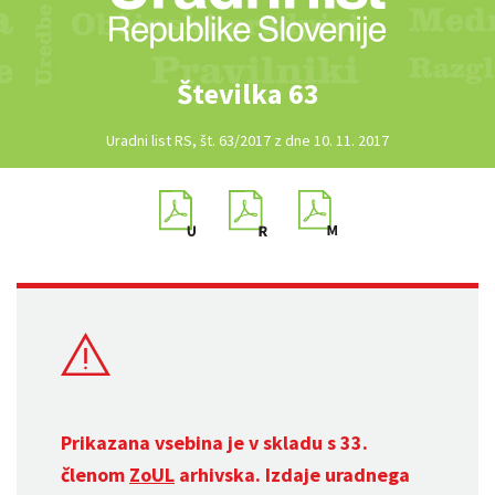
Številka 63
Uradni list RS, št. 63/2017 z dne 10. 11. 2017
Prikazana vsebina je v skladu s 33.
členom
ZoUL
arhivska. Izdaje uradnega