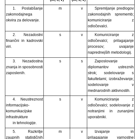
1. Poslabšanje
m
v
Spremljanje predlogov
zakonodajnega
zakonodajnih sprememb;
okvira za delovanje.
komuniciranje z
odločevalci.
2. Nezadostni
s
v
Komuniciranje z
finančni in kadrovski
odločevalci; prilagajanje
viri.
procesov; uvajanje
naprednejših metodologij.
3. Nezadostna
s
s
Zaposlovanje
znanja in sposobnosti
diplomantov ustreznih
zaposlenih.
strok; sodelovanje s
fakultetami; izobraževanje;
sodelovanje v
mednarodnih aktivnostih.
4. Neustreznost
s
v
Komuniciranje z
informacijsko-
odločevalci; sodelovanje z
komunikacijske
notranjimi in zunanjimi
infrastrukture
uporabniki.
in tehnologije.
5. Razkritje
m
v
Izvajanje in
zaupnih statističnih
prilagajanje varnostne