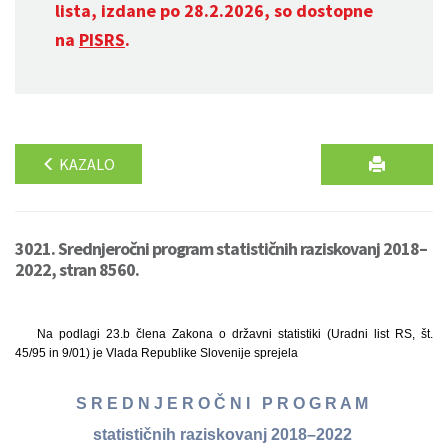
lista, izdane po 28.2.2026, so dostopne
na
PISRS
.
KAZALO
3021. Srednjeročni program statističnih raziskovanj 2018–
2022, stran 8560.
Na podlagi 23.b člena Zakona o državni statistiki (Uradni list RS, št.
45/95 in 9/01) je Vlada Republike Slovenije sprejela
S R E D N J E R O Č N I P R O G R A M
statističnih raziskovanj 2018–2022