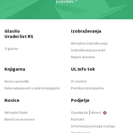
podatkov
. *
Glasilo
Izobraževanja
Uradni list RS
Aktualna izobraževanja
O glasilu
Izobraževanja po meri
Najem dvorane
Knjigarna
UL info tok
Novo v ponudbi
O storitvi
Kako nakupovati v spletni knjigarni
Preizkusi brezplačno
Novice
Podjetje
|
Aktualni članki
O podjetju
About
Naroči se na novice
Kontakt
Informacije javnega značaja
Oglaševanje