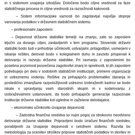
in s sistemom uvajanja izboljšav. Določene bodo ciljne vrednosti za faze
statističnega procesa in ciljne vrednosti za razsežnosti kakovosti.
– Sistem informacijske varnosti bo zagotavljal najvišje stopnje
varovanja podatkov v državnem statističnem sistemu.
– profesionalni zaposleni:
– Dejavnost državne statistike temelji na znanju, zato so zaposleni
ključni za dosego ciljev, zastavljenih v tem pro
gramu. Slovenski državni
statistiki bodo tudi v prihodnje učinkoviti, ustvarjalni, prilagodljivi, usmerjeni v
iskanje rešitev, delovali bodo v kolegialnem duhu in zavzeto prispevali k
delovanju in razvoju državne statistike. Pri ravnanju z zaposlenimi bo
posebna pozornost posvečena zagotovitvi znanj in spretnosti, ki jih zaposleni
potrebujejo pri delu v sodobnih statističnih institucijah, primerni organizaciji
in ustreznemu vodenju. Rešitve za prihajajočo problematiko staranja in
posledično zmanjšane razpoložljivosti ustrezno izobraženih kadrov se bodo
iskale v upravljanju vseh starostnih skupin in v sodelovanju z
izobraževalnimi ustanovami, da bodo prihajajoče generacije razpoznale
institucije državne statistike kot ugledne in zaželene delodajalce.
– ekonomsko učinkovito izvajanje dejavnosti:
– Zadostna finančna sredstva so nujni pogoj za strokovno neodvisno
delovanje državne statistike. Pripravljeni bodo izračuni finančnih sredstev,
porabljenih za izvajanje dejavnosti v celotnem sistemu. Razvita bo
metodologija za ocenitev stroškov priprave statističnih podatkov in storitev in