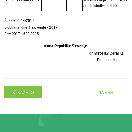
administrativnih zbirk.
komuniciranje z nosilci
administrativnih zbirk.
Št. 00701-14/2017
Ljubljana, dne 9. novembra 2017
EVA 2017-1522-0015
Vlada Republike Slovenije
dr. Miroslav Cerar
l.r.
Predsednik
KAZALO
NA VRH