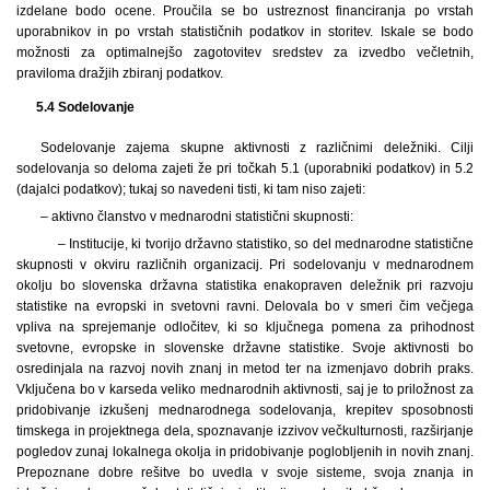
izdelane bodo ocene. Proučila se bo ustreznost financiranja po vrstah
uporabnikov in po vrstah statističnih podatkov in storitev. Iskale se bodo
možnosti za optimalnejšo zagotovitev sredstev za izvedbo večletnih,
praviloma dražjih zbiranj podatkov.
5.4 Sodelovanje
Sodelovanje zajema skupne aktivnosti z različnimi deležniki. Cilji
sodelovanja so deloma zajeti že pri točkah 5.1 (uporabniki podatkov) in 5.2
(dajalci podatkov); tukaj so navedeni tisti, ki tam niso zajeti:
– aktivno članstvo v mednarodni statistični skupnosti:
– Institucije, ki tvorijo državno statistiko, so del mednarodne statistične
skupnosti v okviru različnih organizacij. Pri sodelovanju v mednarodnem
okolju bo slovenska državna statistika enakopraven deležnik pri razvoju
statistike na evropski in svetovni ravni. Delovala bo v smeri čim večjega
vpliva na sprejemanje odločitev, ki so ključnega pomena za prihodnost
svetovne, evropske in slovenske državne statistike. Svoje aktivnosti bo
osredinjala na razvoj novih znanj in metod ter na izmenjavo dobrih praks.
Vključena bo v karseda veliko mednarodnih aktivnosti, saj je to priložnost za
pridobivanje izkušenj mednarodnega sodelovanja, krepitev sposobnosti
timskega in projektnega dela, spoznavanje izzivov večkulturnosti, razširjanje
pogledov zunaj lokalnega okolja in pridobivanje poglobljenih in novih znanj.
Prepoznane dobre rešitve bo uvedla v svoje sisteme, svoja znanja in