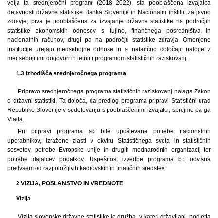
velja ta srednjeročni program (2018–2022), sta pooblaščena izvajalca
dejavnosti državne statistike Banka Slovenije in Nacionalni inštitut za javno
zdravje; prva je pooblaščena za izvajanje državne statistike na področjih
statistike ekonomskih odnosov s tujino, finančnega posredništva in
nacionalnih računov, drugi pa na področju statistike zdravja. Omenjene
institucije urejajo medsebojne odnose in si natančno določajo naloge z
medsebojnimi dogovori in letnim programom statističnih raziskovanj.
1.3 Izhodišča srednjeročnega programa
Pripravo srednjeročnega programa statističnih raziskovanj nalaga Zakon
o državni statistiki. Ta določa, da predlog programa pripravi Statistični urad
Republike Slovenije v sodelovanju s pooblaščenimi izvajalci, sprejme pa ga
Vlada.
Pri pripravi programa so bile upoštevane potrebe nacionalnih
uporabnikov, izražene zlasti v okviru Statističnega sveta in statističnih
sosvetov, potrebe Evropske unije in drugih mednarodnih organizacij ter
potrebe dajalcev podatkov. Uspešnost izvedbe programa bo odvisna
predvsem od razpoložljivih kadrovskih in finančnih sredstev.
2 VIZIJA, POSLANSTVO IN VREDNOTE
Vizija
Vizija slovenske državne statistike je družba, v kateri državljani, podjetja