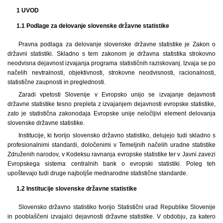
1 UVOD
1.1 Podlage za delovanje slovenske državne statistike
Pravna podlaga za delovanje slovenske državne statistike je Zakon o
državni statistiki. Skladno s tem zakonom je državna statistika strokovno
neodvisna dejavnost izvajanja programa statističnih raziskovanj. Izvaja se po
načelih nevtralnosti, objektivnosti, strokovne neodvisnosti, racionalnosti,
statistične zaupnosti in preglednosti.
Zaradi vpetosti Slovenije v Evropsko unijo se izvajanje dejavnosti
državne statistike tesno prepleta z izvajanjem dejavnosti evropske statistike,
zato je statistična zakonodaja Evropske unije neločljivi element delovanja
slovenske državne statistike.
Institucije, ki tvorijo slovensko državno statistiko, delujejo tudi skladno s
profesionalnimi standardi, določenimi v Temeljnih načelih uradne statistike
Združenih narodov, v Kodeksu ravnanja evropske statistike ter v Javni zavezi
Evropskega sistema centralnih bank o evropski statistiki. Poleg teh
upoštevajo tudi druge najboljše mednarodne statistične standarde.
1.2 Institucije slovenske državne statistike
Slovensko državno statistiko tvorijo Statistični urad Republike Slovenije
in pooblaščeni izvajalci dejavnosti državne statistike. V obdobju, za katero