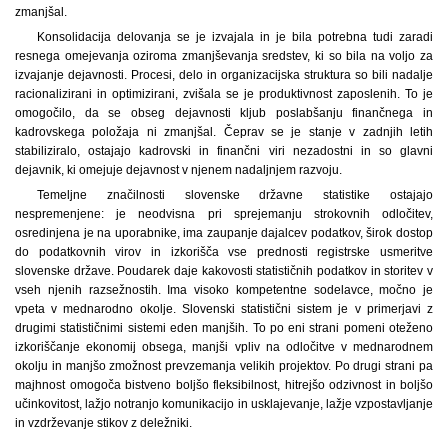
zmanjšal.
Konsolidacija delovanja se je izvajala in je bila potrebna tudi zaradi
resnega omejevanja oziroma zmanjševanja sredstev, ki so bila na voljo za
izvajanje dejavnosti. Procesi, delo in organizacijska struktura so bili nadalje
racionalizirani in optimizirani, zvišala se je produktivnost zaposlenih. To je
omogočilo, da se obseg dejavnosti kljub poslabšanju finančnega in
kadrovskega položaja ni zmanjšal. Čeprav se je stanje v zadnjih letih
stabiliziralo, ostajajo kadrovski in finančni viri nezadostni in so glavni
dejavnik, ki omejuje dejavnost v njenem nadaljnjem razvoju.
Temeljne značilnosti slovenske državne statistike ostajajo
nespremenjene: je neodvisna pri sprejemanju strokovnih odločitev,
osredinjena je na uporabnike, ima zaupanje dajalcev podatkov, širok dostop
do podatkovnih virov in izkorišča vse prednosti registrske usmeritve
slovenske države. Poudarek daje kakovosti statističnih podatkov in storitev v
vseh njenih razsežnostih. Ima visoko kompetentne sodelavce, močno je
vpeta v mednarodno okolje. Slovenski statistični sistem je v primerjavi z
drugimi statističnimi sistemi eden manjših. To po eni strani pomeni oteženo
izkoriščanje ekonomij obsega, manjši vpliv na odločitve v mednarodnem
okolju in manjšo zmožnost prevzemanja velikih projektov. Po drugi strani pa
majhnost omogoča bistveno boljšo fleksibilnost, hitrejšo odzivnost in boljšo
učinkovitost, lažjo notranjo komunikacijo in usklajevanje, lažje vzpostavljanje
in vzdrževanje stikov z deležniki.