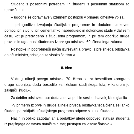
Študenti s posebnimi potrebami in študenti s posebnim statusom so
upravičeni do:
– ugodnejše obravnave v izbirnem postopku v primeru omejitve vpisa,
– prilagoditve izvajanja študijskih programov in dodatne strokovne
pomoči pri študiju, pri čemer lahko napredujejo in dokončajo študij v daljšem
času, kot je predvideno s študijskim programom, in pri tem obdržijo druge
pravice in ugodnosti študentov iz prvega odstavka 69. člena tega zakona.
Postopke in podrobnejši način izvrševanja pravic iz prejšnjega odstavka
določi minister, pristojen za visoko šolstvo.«.
8. člen
V drugi alineji prvega odstavka 70. člena se za besedilom »program
druge stopnje,« doda besedilo »z iztekom študijskega leta, v katerem je
zaključil študij,«.
Za četrtim odstavkom se dodata nova peti in šesti odstavek, ki se glasita:
»V primerih iz prve in druge alineje prvega odstavka tega člena se lahko
študent po zaključku študijskega programa odpove statusu študenta.
Način in obliko zagotavljanja podatkov glede odpovedi statusa študenta
iz prejšnjega odstavka določi minister, pristojen za visoko šolstvo.«.