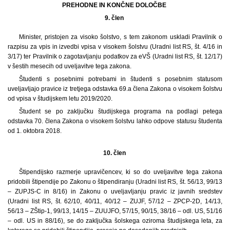
PREHODNE IN KONČNE DOLOČBE
9. člen
Minister, pristojen za visoko šolstvo, s tem zakonom uskladi Pravilnik o
razpisu za vpis in izvedbi vpisa v visokem šolstvu (Uradni list RS, št. 4/16 in
3/17) ter Pravilnik o zagotavljanju podatkov za eVŠ (Uradni list RS, št. 12/17)
v šestih mesecih od uveljavitve tega zakona.
Študenti s posebnimi potrebami in študenti s posebnim statusom
uveljavljajo pravice iz tretjega odstavka 69.a člena Zakona o visokem šolstvu
od vpisa v študijskem letu 2019/2020.
Študent se po zaključku študijskega programa na podlagi petega
odstavka 70. člena Zakona o visokem šolstvu lahko odpove statusu študenta
od 1. oktobra 2018.
10. člen
Štipendijsko razmerje upravičencev, ki so do uveljavitve tega zakona
pridobili štipendije po Zakonu o štipendiranju (Uradni list RS, št. 56/13, 99/13
– ZUPJS-C in 8/16) in Zakonu o uveljavljanju pravic iz javnih sredstev
(Uradni list RS, št. 62/10, 40/11, 40/12 – ZUJF, 57/12 – ZPCP-2D, 14/13,
56/13 – ZŠtip-1, 99/13, 14/15 – ZUUJFO, 57/15, 90/15, 38/16 – odl. US, 51/16
– odl. US in 88/16), se do zaključka šolskega oziroma študijskega leta, za