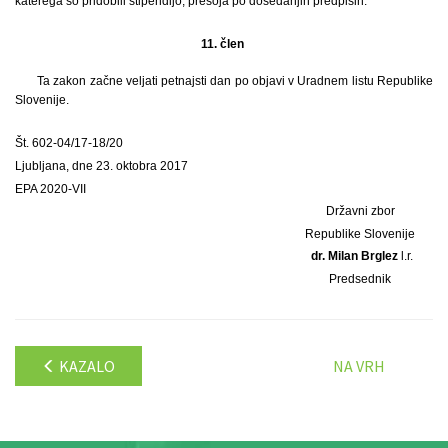
katerega so pridobili štipendijo, presoja po dosedanjih predpisih.
11. člen
Ta zakon začne veljati petnajsti dan po objavi v Uradnem listu Republike
Slovenije.
Št. 602-04/17-18/20
Ljubljana, dne 23. oktobra 2017
EPA 2020-VII
Državni zbor
Republike Slovenije
dr. Milan Brglez
l.r.
Predsednik
KAZALO
NA VRH