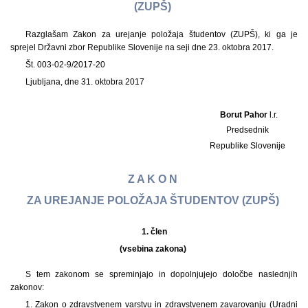
(ZUPŠ)
Razglašam Zakon za urejanje položaja študentov (ZUPŠ), ki ga je
sprejel Državni zbor Republike Slovenije na seji dne 23. oktobra 2017.
Št. 003-02-9/2017-20
Ljubljana, dne 31. oktobra 2017
Borut Pahor
l.r.
Predsednik
Republike Slovenije
Z A K O N
ZA UREJANJE POLOŽAJA ŠTUDENTOV (ZUPŠ)
1.
člen
(vsebina zakona)
S tem zakonom se spreminjajo in dopolnjujejo določbe naslednjih
zakonov:
1. Zakon o zdravstvenem varstvu in zdravstvenem zavarovanju (Uradni