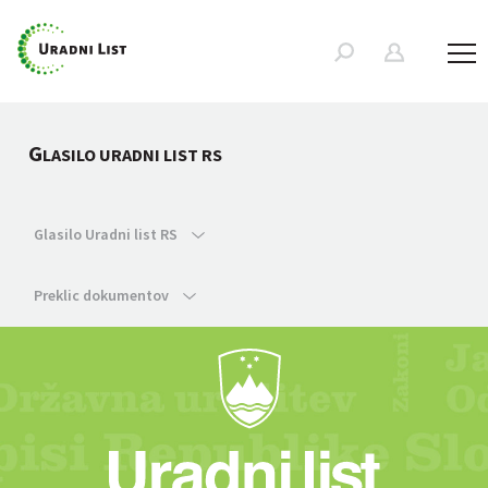
G
LASILO URADNI LIST RS
Glasilo Uradni list RS
Preklic dokumentov