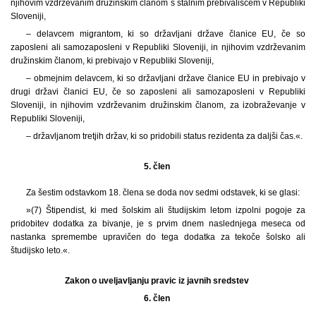
njihovim vzdrževanim družinskim članom s stalnim prebivališčem v Republiki
Sloveniji,
– delavcem migrantom, ki so državljani države članice EU, če so
zaposleni ali samozaposleni v Republiki Sloveniji, in njihovim vzdrževanim
družinskim članom, ki prebivajo v Republiki Sloveniji,
– obmejnim delavcem, ki so državljani države članice EU in prebivajo v
drugi državi članici EU, če so zaposleni ali samozaposleni v Republiki
Sloveniji, in njihovim vzdrževanim družinskim članom, za izobraževanje v
Republiki Sloveniji,
– državljanom tretjih držav, ki so pridobili status rezidenta za daljši čas.«.
5. člen
Za šestim odstavkom 18. člena se doda nov sedmi odstavek, ki se glasi:
»(7) Štipendist, ki med šolskim ali študijskim letom izpolni pogoje za
pridobitev dodatka za bivanje, je s prvim dnem naslednjega meseca od
nastanka spremembe upravičen do tega dodatka za tekoče šolsko ali
študijsko leto.«.
Zakon o uveljavljanju pravic iz javnih sredstev
6. člen