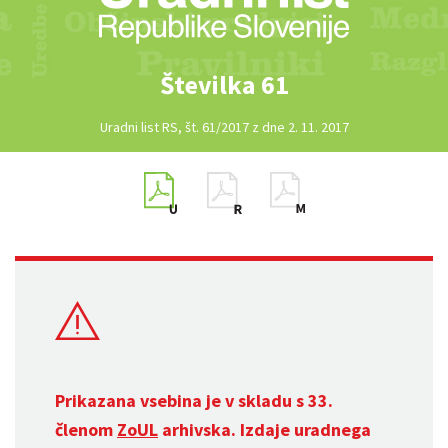
Številka 61
Uradni list RS, št. 61/2017 z dne 2. 11. 2017
Prikazana vsebina je v skladu s 33.
členom
ZoUL
arhivska. Izdaje uradnega