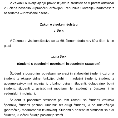
V Zakonu o uveljavljanju pravic iz javnih sredstev se v prvem odstavku
23. člena besedilo »upravičeni državljani Republike Slovenije« nadomesti z
besedama »upravičene osebe«.
Zakon o visokem šolstvu
7. člen
V Zakonu o visokem šolstvu se za 69. členom doda nov 69.a člen, ki se
glasi:
»69.a člen
(študenti s posebnimi potrebami in posebnim statusom)
Študenti s posebnimi potrebami so slepi in slabovidni študenti oziroma
študenti z okvaro vidne funkcije, gluhi in naglušni študenti, študenti z
govornojezikovnimi motnjami, gibalno ovirani študenti, dolgotrajno bolni
študenti, študenti z avtističnimi motnjami ter študenti s čustvenimi in
vedenjskimi motnjami.
Študenti s posebnim statusom po tem zakonu so študenti vrhunski
športniki, študenti priznani umetniki ter drugi študenti, ki se udeležujejo
(področnih) mednarodnih tekmovanj. Študenti s posebnim statusom so tudi
študenti, ki v času študija postanejo starši.