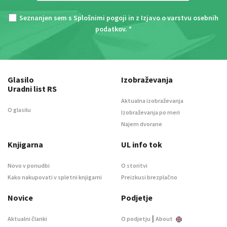
Seznanjen sem s
Splošnimi pogoji
in z
Izjavo o varstvu osebnih
podatkov
. *
Glasilo
Izobraževanja
Uradni list RS
Aktualna izobraževanja
O glasilu
Izobraževanja po meri
Najem dvorane
Knjigarna
UL info tok
Novo v ponudbi
O storitvi
Kako nakupovati v spletni knjigarni
Preizkusi brezplačno
Novice
Podjetje
|
Aktualni članki
O podjetju
About