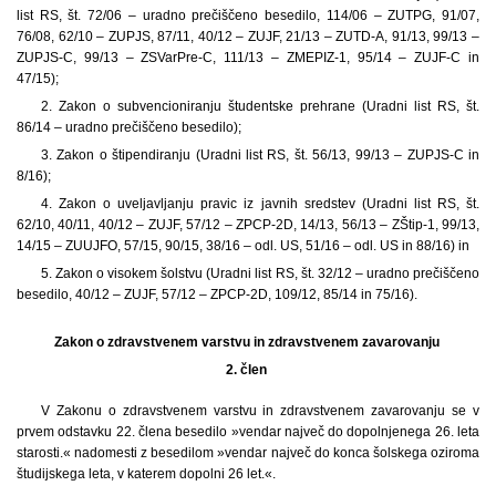
list RS, št. 72/06 – uradno prečiščeno besedilo, 114/06 – ZUTPG, 91/07,
76/08, 62/10 – ZUPJS, 87/11, 40/12 – ZUJF, 21/13 – ZUTD-A, 91/13, 99/13 –
ZUPJS-C, 99/13 – ZSVarPre-C, 111/13 – ZMEPIZ-1, 95/14 – ZUJF-C in
47/15);
2. Zakon o subvencioniranju študentske prehrane (Uradni list RS, št.
86/14 – uradno prečiščeno besedilo);
3. Zakon o štipendiranju (Uradni list RS, št. 56/13, 99/13 – ZUPJS-C in
8/16);
4. Zakon o uveljavljanju pravic iz javnih sredstev (Uradni list RS, št.
62/10, 40/11, 40/12 – ZUJF, 57/12 – ZPCP-2D, 14/13, 56/13 – ZŠtip-1, 99/13,
14/15 – ZUUJFO, 57/15, 90/15, 38/16 – odl. US, 51/16 – odl. US in 88/16) in
5. Zakon o visokem šolstvu (Uradni list RS, št. 32/12 – uradno prečiščeno
besedilo, 40/12 – ZUJF, 57/12 – ZPCP-2D, 109/12, 85/14 in 75/16).
Zakon o zdravstvenem varstvu in zdravstvenem zavarovanju
2. člen
V Zakonu o zdravstvenem varstvu in zdravstvenem zavarovanju se v
prvem odstavku 22. člena besedilo »vendar največ do dopolnjenega 26. leta
starosti.« nadomesti z besedilom »vendar največ do konca šolskega oziroma
študijskega leta, v katerem dopolni 26 let.«.