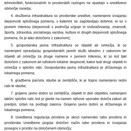
tehnoloških, funkcionalnih in prostorskih razlogov ne spadajo v ureditveno
območje naselja;
4. družbena infrastruktura so prostorske ureditve, namenjene izvajanju
dejavnosti splošnega pomena, s katerimi se zagotavljajo dobrine, ki so v
javnem interesu (dejavnosti s področja vzgoje in izobraževanja, znanosti,
športa, zdravstva, socialnega varstva, kulture in drugih dejavnosti splošnega
pomena, če je tako določeno z zakonom);
5. gospodarska javna infrastruktura so objekti ali omrežja, ki so
namenjeni opravljanju gospodarskih javnih služb skladno z zakonom ter
objekti ali omrežja za druge namene v javnem interesu, ki so kot taki
določeni z zakonom ali odlokom lokalne skupnosti, kakor tudi drugi objekti in
omrežja v splošni rabi. Gospodarska javna infrastruktura je državnega in
lokalnega pomena;
6. gradbena parcela stavbe je zemljišče, ki je trajno namenjeno redni
rabi te stavbe;
7. grajeno javno dobro so zemljišča, objekti in deli objektov, namenjeni
takšni splošni rabi, kot jo glede na namen njihove uporabe določa zakon ali
predpis, izdan na podlagi zakona. Grajeno javno dobro je državnega in
lokalnega pomena;
8. izvedbena regulacija prostora je skozi namensko rabo prostora in
prostorske izvedbene pogoje določen način rabe prostora in izvajanja
posegov v prostor na določenem območju;