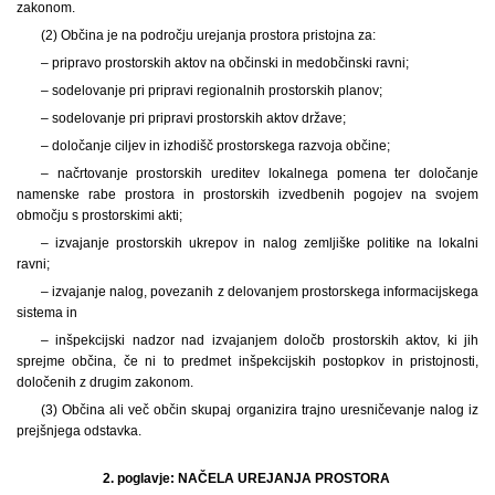
zakonom.
(2) Občina je na področju urejanja prostora pristojna za:
– pripravo prostorskih aktov na občinski in medobčinski ravni;
– sodelovanje pri pripravi regionalnih prostorskih planov;
– sodelovanje pri pripravi prostorskih aktov države;
– določanje ciljev in izhodišč prostorskega razvoja občine;
– načrtovanje prostorskih ureditev lokalnega pomena ter določanje
namenske rabe prostora in prostorskih izvedbenih pogojev na svojem
območju s prostorskimi akti;
– izvajanje prostorskih ukrepov in nalog zemljiške politike na lokalni
ravni;
– izvajanje nalog, povezanih z delovanjem prostorskega informacijskega
sistema in
– inšpekcijski nadzor nad izvajanjem določb prostorskih aktov, ki jih
sprejme občina, če ni to predmet inšpekcijskih postopkov in pristojnosti,
določenih z drugim zakonom.
(3) Občina ali več občin skupaj organizira trajno uresničevanje nalog iz
prejšnjega odstavka.
2. poglavje: NAČELA UREJANJA PROSTORA