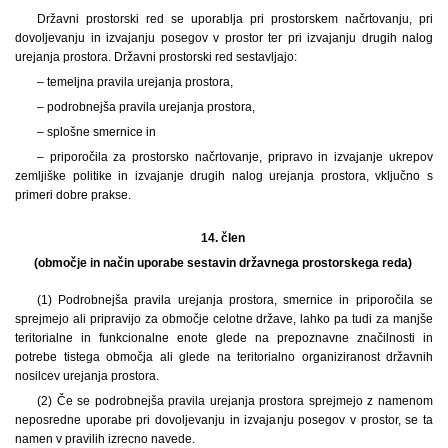
Državni prostorski red se uporablja pri prostorskem načrtovanju, pri
dovoljevanju in izvajanju posegov v prostor ter pri izvajanju drugih nalog
urejanja prostora. Državni prostorski red sestavljajo:
– temeljna pravila urejanja prostora,
– podrobnejša pravila urejanja prostora,
– splošne smernice in
– priporočila za prostorsko načrtovanje, pripravo in izvajanje ukrepov
zemljiške politike in izvajanje drugih nalog urejanja prostora, vključno s
primeri dobre prakse.
14. člen
(območje in način uporabe sestavin državnega prostorskega reda)
(1) Podrobnejša pravila urejanja prostora, smernice in priporočila se
sprejmejo ali pripravijo za območje celotne države, lahko pa tudi za manjše
teritorialne in funkcionalne enote glede na prepoznavne značilnosti in
potrebe tistega območja ali glede na teritorialno organiziranost državnih
nosilcev urejanja prostora.
(2) Če se podrobnejša pravila urejanja prostora sprejmejo z namenom
neposredne uporabe pri dovoljevanju in izvajanju posegov v prostor, se ta
namen v pravilih izrecno navede.