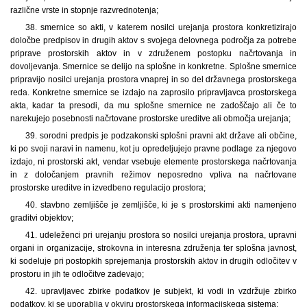
različne vrste in stopnje razvrednotenja;
38. smernice so akti, v katerem nosilci urejanja prostora konkretizirajo
določbe predpisov in drugih aktov s svojega delovnega področja za potrebe
priprave prostorskih aktov in v združenem postopku načrtovanja in
dovoljevanja. Smernice se delijo na splošne in konkretne. Splošne smernice
pripravijo nosilci urejanja prostora vnaprej in so del državnega prostorskega
reda. Konkretne smernice se izdajo na zaprosilo pripravljavca prostorskega
akta, kadar ta presodi, da mu splošne smernice ne zadoščajo ali če to
narekujejo posebnosti načrtovane prostorske ureditve ali območja urejanja;
39. sorodni predpis je podzakonski splošni pravni akt države ali občine,
ki po svoji naravi in namenu, kot ju opredeljujejo pravne podlage za njegovo
izdajo, ni prostorski akt, vendar vsebuje elemente prostorskega načrtovanja
in z določanjem pravnih režimov neposredno vpliva na načrtovane
prostorske ureditve in izvedbeno regulacijo prostora;
40. stavbno zemljišče je zemljišče, ki je s prostorskimi akti namenjeno
graditvi objektov;
41. udeleženci pri urejanju prostora so nosilci urejanja prostora, upravni
organi in organizacije, strokovna in interesna združenja ter splošna javnost,
ki sodeluje pri postopkih sprejemanja prostorskih aktov in drugih odločitev v
prostoru in jih te odločitve zadevajo;
42. upravljavec zbirke podatkov je subjekt, ki vodi in vzdržuje zbirko
podatkov, ki se uporablja v okviru prostorskega informacijskega sistema;