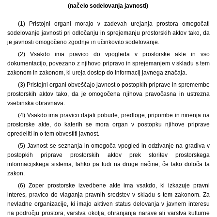
(načelo sodelovanja javnosti)
(1) Pristojni organi morajo v zadevah urejanja prostora omogočati
sodelovanje javnosti pri odločanju in sprejemanju prostorskih aktov tako, da
je javnosti omogočeno zgodnje in učinkovito sodelovanje.
(2) Vsakdo ima pravico do vpogleda v prostorske akte in vso
dokumentacijo, povezano z njihovo pripravo in sprejemanjem v skladu s tem
zakonom in zakonom, ki ureja dostop do informacij javnega značaja.
(3) Pristojni organi obveščajo javnost o postopkih priprave in spremembe
prostorskih aktov tako, da je omogočena njihova pravočasna in ustrezna
vsebinska obravnava.
(4) Vsakdo ima pravico dajati pobude, predloge, pripombe in mnenja na
prostorske akte, do katerih se mora organ v postopku njihove priprave
opredeliti in o tem obvestiti javnost.
(5) Javnost se seznanja in omogoča vpogled in odzivanje na gradiva v
postopkih priprave prostorskih aktov prek storitev prostorskega
informacijskega sistema, lahko pa tudi na druge načine, če tako določa ta
zakon.
(6) Zoper prostorske izvedbene akte ima vsakdo, ki izkazuje pravni
interes, pravico do vlaganja pravnih sredstev v skladu s tem zakonom. Za
nevladne organizacije, ki imajo aktiven status delovanja v javnem interesu
na področju prostora, varstva okolja, ohranjanja narave ali varstva kulturne