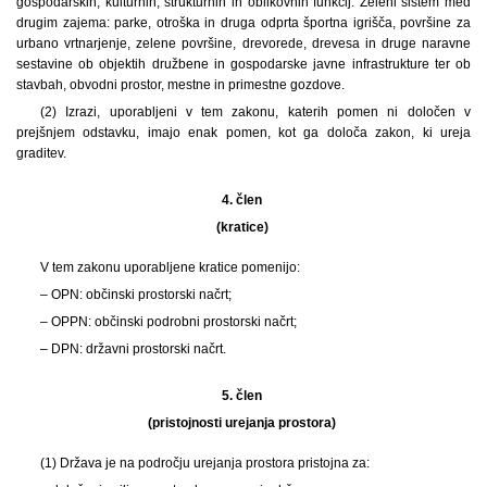
gospodarskih, kulturnih, strukturnih in oblikovnih funkcij. Zeleni sistem med
drugim zajema: parke, otroška in druga odprta športna igrišča, površine za
urbano vrtnarjenje, zelene površine, drevorede, drevesa in druge naravne
sestavine ob objektih družbene in gospodarske javne infrastrukture ter ob
stavbah, obvodni prostor, mestne in primestne gozdove.
(2) Izrazi, uporabljeni v tem zakonu, katerih pomen ni določen v
prejšnjem odstavku, imajo enak pomen, kot ga določa zakon, ki ureja
graditev.
4. člen
(kratice)
V tem zakonu uporabljene kratice pomenijo:
– OPN: občinski prostorski načrt;
– OPPN: občinski podrobni prostorski načrt;
– DPN: državni prostorski načrt.
5. člen
(pristojnosti urejanja prostora)
(1) Država je na področju urejanja prostora pristojna za: