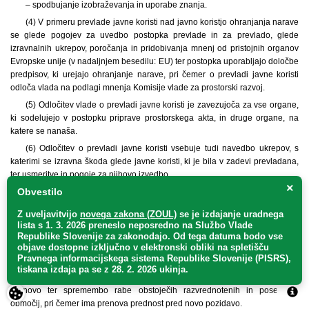
– spodbujanje izobraževanja in uporabe znanja.
(4) V primeru prevlade javne koristi nad javno koristjo ohranjanja narave
se glede pogojev za uvedbo postopka prevlade in za prevlado, glede
izravnalnih ukrepov, poročanja in pridobivanja mnenj od pristojnih organov
Evropske unije (v nadaljnjem besedilu: EU) ter postopka uporabljajo določbe
predpisov, ki urejajo ohranjanje narave, pri čemer o prevladi javne koristi
odloča vlada na podlagi mnenja Komisije vlade za prostorski razvoj.
(5) Odločitev vlade o prevladi javne koristi je zavezujoča za vse organe,
ki sodelujejo v postopku priprave prostorskega akta, in druge organe, na
katere se nanaša.
(6) Odločitev o prevladi javne koristi vsebuje tudi navedbo ukrepov, s
katerimi se izravna škoda glede javne koristi, ki je bila v zadevi prevladana,
ter usmeritve in pogoje za njihovo izvedbo.
×
Obvestilo
(7) Vlada podrobneje predpiše merila za vrednotenje vplivov iz tretjega
odstavka tega člena in postopek prevlade javne koristi.
Z uveljavitvijo
novega zakona (ZOUL)
se je
izdajanje uradnega
lista s 1. 3. 2026 preneslo
neposredno
na Službo Vlade
20. člen
Republike Slovenije za zakonodajo
. Od tega datuma bodo vse
objave dostopne izključno v elektronski obliki na spletišču
(racionalna raba prostora)
Pravnega informacijskega sistema Republike Slovenije (PISRS),
tiskana izdaja pa se z 28. 2. 2026 ukinja.
(1) Pri urejanju prostora se racionalna raba prednostno dosega s
prenovo ter spremembo rabe obstoječih razvrednotenih in poseljenih
območij, pri čemer ima prenova prednost pred novo pozidavo.