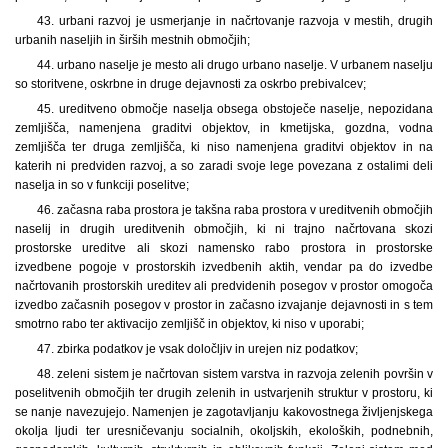
43. urbani razvoj je usmerjanje in načrtovanje razvoja v mestih, drugih
urbanih naseljih in širših mestnih območjih;
44. urbano naselje je mesto ali drugo urbano naselje. V urbanem naselju
so storitvene, oskrbne in druge dejavnosti za oskrbo prebivalcev;
45. ureditveno območje naselja obsega obstoječe naselje, nepozidana
zemljišča, namenjena graditvi objektov, in kmetijska, gozdna, vodna
zemljišča ter druga zemljišča, ki niso namenjena graditvi objektov in na
katerih ni predviden razvoj, a so zaradi svoje lege povezana z ostalimi deli
naselja in so v funkciji poselitve;
46. začasna raba prostora je takšna raba prostora v ureditvenih območjih
naselij in drugih ureditvenih območjih, ki ni trajno načrtovana skozi
prostorske ureditve ali skozi namensko rabo prostora in prostorske
izvedbene pogoje v prostorskih izvedbenih aktih, vendar pa do izvedbe
načrtovanih prostorskih ureditev ali predvidenih posegov v prostor omogoča
izvedbo začasnih posegov v prostor in začasno izvajanje dejavnosti in s tem
smotrno rabo ter aktivacijo zemljišč in objektov, ki niso v uporabi;
47. zbirka podatkov je vsak določljiv in urejen niz podatkov;
48. zeleni sistem je načrtovan sistem varstva in razvoja zelenih površin v
poselitvenih območjih ter drugih zelenih in ustvarjenih struktur v prostoru, ki
se nanje navezujejo. Namenjen je zagotavljanju kakovostnega življenjskega
okolja ljudi ter uresničevanju socialnih, okoljskih, ekoloških, podnebnih,