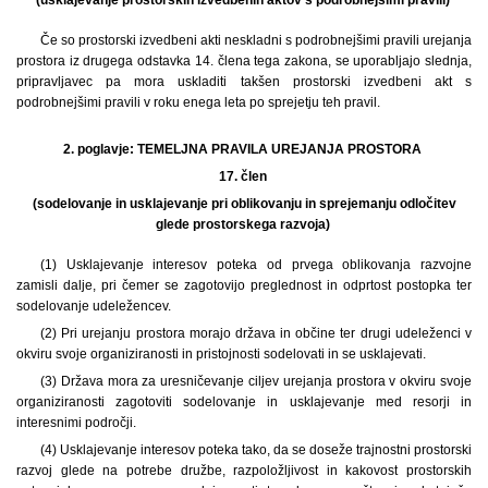
Če so prostorski izvedbeni akti neskladni s podrobnejšimi pravili urejanja
prostora iz drugega odstavka 14. člena tega zakona, se uporabljajo slednja,
pripravljavec pa mora uskladiti takšen prostorski izvedbeni akt s
podrobnejšimi pravili v roku enega leta po sprejetju teh pravil.
2. poglavje: TEMELJNA PRAVILA UREJANJA PROSTORA
17. člen
(sodelovanje in usklajevanje pri oblikovanju in sprejemanju odločitev
glede prostorskega razvoja)
(1) Usklajevanje interesov poteka od prvega oblikovanja razvojne
zamisli dalje, pri čemer se zagotovijo preglednost in odprtost postopka ter
sodelovanje udeležencev.
(2) Pri urejanju prostora morajo država in občine ter drugi udeleženci v
okviru svoje organiziranosti in pristojnosti sodelovati in se usklajevati.
(3) Država mora za uresničevanje ciljev urejanja prostora v okviru svoje
organiziranosti zagotoviti sodelovanje in usklajevanje med resorji in
interesnimi področji.
(4) Usklajevanje interesov poteka tako, da se doseže trajnostni prostorski
razvoj glede na potrebe družbe, razpoložljivost in kakovost prostorskih