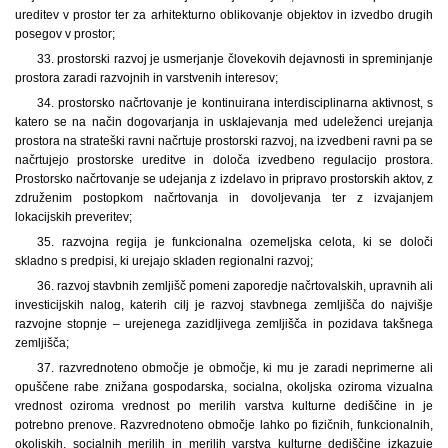
ureditev v prostor ter za arhitekturno oblikovanje objektov in izvedbo drugih
posegov v prostor;
33. prostorski razvoj je usmerjanje človekovih dejavnosti in spreminjanje
prostora zaradi razvojnih in varstvenih interesov;
34. prostorsko načrtovanje je kontinuirana interdisciplinarna aktivnost, s
katero se na način dogovarjanja in usklajevanja med udeleženci urejanja
prostora na strateški ravni načrtuje prostorski razvoj, na izvedbeni ravni pa se
načrtujejo prostorske ureditve in določa izvedbeno regulacijo prostora.
Prostorsko načrtovanje se udejanja z izdelavo in pripravo prostorskih aktov, z
združenim postopkom načrtovanja in dovoljevanja ter z izvajanjem
lokacijskih preveritev;
35. razvojna regija je funkcionalna ozemeljska celota, ki se določi
skladno s predpisi, ki urejajo skladen regionalni razvoj;
36. razvoj stavbnih zemljišč pomeni zaporedje načrtovalskih, upravnih ali
investicijskih nalog, katerih cilj je razvoj stavbnega zemljišča do najvišje
razvojne stopnje – urejenega zazidljivega zemljišča in pozidava takšnega
zemljišča;
37. razvrednoteno območje je območje, ki mu je zaradi neprimerne ali
opuščene rabe znižana gospodarska, socialna, okoljska oziroma vizualna
vrednost oziroma vrednost po merilih varstva kulturne dediščine in je
potrebno prenove. Razvrednoteno območje lahko po fizičnih, funkcionalnih,
okoljskih, socialnih merilih in merilih varstva kulturne dediščine izkazuje