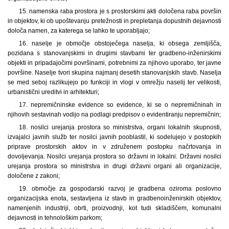
15. namenska raba prostora je s prostorskimi akti določena raba površin
in objektov, ki ob upoštevanju pretežnosti in prepletanja dopustnih dejavnosti
določa namen, za katerega se lahko te uporabljajo;
16. naselje je območje obstoječega naselja, ki obsega zemljišča,
pozidana s stanovanjskimi in drugimi stavbami ter gradbeno-inženirskimi
objekti in pripadajočimi površinami, potrebnimi za njihovo uporabo, ter javne
površine. Naselje tvori skupina najmanj desetih stanovanjskih stavb. Naselja
se med seboj razlikujejo po funkciji in vlogi v omrežju naselij ter velikosti,
urbanistični ureditvi in arhitekturi;
17. nepremičninske evidence so evidence, ki se o nepremičninah in
njihovih sestavinah vodijo na podlagi predpisov o evidentiranju nepremičnin;
18. nosilci urejanja prostora so ministrstva, organi lokalnih skupnosti,
izvajalci javnih služb ter nosilci javnih pooblastil, ki sodelujejo v postopkih
priprave prostorskih aktov in v združenem postopku načrtovanja in
dovoljevanja. Nosilci urejanja prostora so državni in lokalni. Državni nosilci
urejanja prostora so ministrstva in drugi državni organi ali organizacije,
določene z zakoni;
19. območje za gospodarski razvoj je gradbena oziroma poslovno
organizacijska enota, sestavljena iz stavb in gradbenoinženirskih objektov,
namenjenih industriji, obrti, proizvodnji, kot tudi skladiščem, komunalni
dejavnosti in tehnološkim parkom;