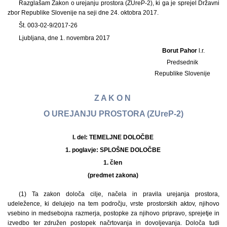
Razglašam Zakon o urejanju prostora (ZUreP-2), ki ga je sprejel Državni
zbor Republike Slovenije na seji dne 24. oktobra 2017.
Št. 003-02-9/2017-26
Ljubljana, dne 1. novembra 2017
Borut Pahor
l.r.
Predsednik
Republike Slovenije
Z A K O N
O UREJANJU PROSTORA (ZUreP-2)
I. del: TEMELJNE DOLOČBE
1. poglavje: SPLOŠNE DOLOČBE
1. člen
(predmet zakona)
(1) Ta zakon določa cilje, načela in pravila urejanja prostora,
udeležence, ki delujejo na tem področju, vrste prostorskih aktov, njihovo
vsebino in medsebojna razmerja, postopke za njihovo pripravo, sprejetje in
izvedbo ter združen postopek načrtovanja in dovoljevanja. Določa tudi