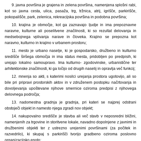
9. javna površina je grajena in zelena površina, namenjena splošni rabi,
kot so javna cesta, ulica, pasaža, trg, tržnica, atrij, igrišče, parkirišče,
pokopališče, park, zelenica, rekreacijska površina in podobna površina;
10. krajina je območje, kot ga zaznavajo ljudje in ima prepoznavne
naravne, kulturne ali poselitvene značilnosti, ki so rezultat delovanja in
medsebojnega vplivanja narave in človeka. Krajino se prepozna kot
naravno, kulturno in krajino v urbanem prostoru;
11. mesto je urbano naselje, ki je gospodarsko, družbeno in kulturno
središče širšega območja in ima status mesta, pridobljen po predpisih, ki
urejajo lokalno samoupravo. Ima kulturno- zgodovinske, urbanistične ter
arhitektonske značilnosti, ki ga ločijo od drugih naselij in opravlja več funkcij;
12. mnenja so akti, s katerimi nosilci urejanja prostora ugotovijo, ali so
bile pri pripravi prostorskih aktov in v združenem postopku načrtovanja in
dovoljevanja upoštevane njihove smernice oziroma predpisi z njihovega
delovnega področja;
13. nadomestna gradnja je gradnja, pri kateri se najprej odstrani
obstoječi objekt in namesto njega zgradi nov objekt;
14. nakupovalno središče je stavba ali več stavb v neposredni bližini,
namenjenih za trgovine in storitvene lokale, navadno dopolnjene z javnimi in
družbenimi objekti ter z ustrezno urejenimi površinami (za počitek in
razvedrilo), ki skupaj s parkirišči tvorijo gradbeno oziroma poslovno
organizacijsko enoto;