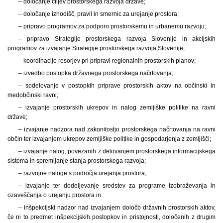
– določanje ciljev prostorskega razvoja države;
– določanje izhodišč, pravil in smernic za urejanje prostora;
– pripravo programov za podporo prostorskemu in urbanemu razvoju;
– pripravo Strategije prostorskega razvoja Slovenije in akcijskih
programov za izvajanje Strategije prostorskega razvoja Slovenije;
– koordinacijo resorjev pri pripravi regionalnih prostorskih planov;
– izvedbo postopka državnega prostorskega načrtovanja;
– sodelovanje v postopkih priprave prostorskih aktov na občinski in
medobčinski ravni;
– izvajanje prostorskih ukrepov in nalog zemljiške politike na ravni
države;
– izvajanje nadzora nad zakonitostjo prostorskega načrtovanja na ravni
občin ter izvajanjem ukrepov zemljiške politike in gospodarjenja z zemljišči;
– izvajanje nalog, povezanih z delovanjem prostorskega informacijskega
sistema in spremljanje stanja prostorskega razvoja;
– razvojne naloge s področja urejanja prostora;
– izvajanje ter dodeljevanje sredstev za programe izobraževanja in
ozaveščanja o urejanju prostora in
– inšpekcijski nadzor nad izvajanjem določb državnih prostorskih aktov,
če ni to predmet inšpekcijskih postopkov in pristojnosti, določenih z drugim