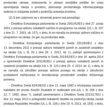
prostorske ukrepe, instrumente in ukrepe zemljiške politike ter ureja
spremljanje stanja v prostoru, delovanje prostorskega informacijskega
sistema in izdajanje potrdil s področja urejanja prostora.
(2) S tem zakonom se v slovenski pravni red prenašajo:
– Direktiva Evropskega parlamenta in Sveta 2001/42/ES z dne 27. junija
2001 o presoji vplivov nekaterih načrtov in programov na okolje (UL L št. 197
z dne 21. 7. 2001, str. 157), v delu, ki se nanaša na presojo vplivov načrtov in
programov na okolje, če gre za prostorske akte;
– Direktiva Evropskega parlamenta in Sveta 2011/92/EU z dne
13. decembra 2011 o presoji vplivov nekaterih javnih in zasebnih projektov
na okolje (UL L št. 26 z dne 28. 1. 2012, str. 1), zadnjič spremenjeno z
Direktivo Evropskega parlamenta in Sveta 2014/52/ES z dne 16. aprila 2014
o spremembi Direktive 2011/92/EU o presoji vplivov nekaterih javnih in
zasebnih projektov na okolje (UL L št. 124 z dne 25. 4. 2014, str. 1), v delu, ki
se nanaša na združitev presoje vplivov posega na okolje z združenim
postopkom načrtovanja in dovoljevanja prostorskih ureditev državnega
pomena;
– Direktiva Sveta 92/43/EGS z dne 21. maja 1992 o ohranjanju naravnih
habitatov ter prosto živečih živalskih in rastlinskih vrst (UL L št. 206 z dne
22. 7. 1992, stran 7), zadnjič spremenjeno z Direktivo Sveta 2013/17/EU z
dne 13. maja 2013 o prilagoditvi nekaterih direktiv na področju okolja zaradi
pristopa Republike Hrvaške (UL L št. 158 z dne 10. 6. 2013, str. 193), v delu,