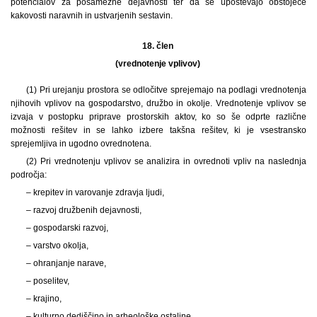
potencialov za posamezne dejavnosti ter da se upoštevajo obstoječe
kakovosti naravnih in ustvarjenih sestavin.
18. člen
(vrednotenje vplivov)
(1) Pri urejanju prostora se odločitve sprejemajo na podlagi vrednotenja
njihovih vplivov na gospodarstvo, družbo in okolje. Vrednotenje vplivov se
izvaja v postopku priprave prostorskih aktov, ko so še odprte različne
možnosti rešitev in se lahko izbere takšna rešitev, ki je vsestransko
sprejemljiva in ugodno ovrednotena.
(2) Pri vrednotenju vplivov se analizira in ovrednoti vpliv na naslednja
področja:
– krepitev in varovanje zdravja ljudi,
– razvoj družbenih dejavnosti,
– gospodarski razvoj,
– varstvo okolja,
– ohranjanje narave,
– poselitev,
– krajino,
– kulturno dediščino in arheološke ostaline,