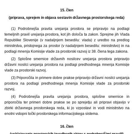
15. člen
(priprava, sprejem in objava sestavin državnega prostorskega reda)
(1) Podrobnejša pravila urejanja prostora se pripravijo na podlagi
temeljnih pravil urejanja prostora, kot jih določa ta zakon. Sprejme jih Vlada
Republike Slovenije (v nadaljnjem besedilu: vlada) z uredbo na predlog
ministrstva, pristojnega za prostor (v nadaljnjem besedilu: ministrstvo) in na
podlagi mnenja Komisije vlade za prostorski razvoj iz 38. člena tega zakona.
(2) Splošne smernice državnih nosilcev urejanja prostora pripravijo
državni nosilci urejanja prostora na podlagi predhodnega mnenja Komisije
vlade za prostorski razvoj.
(3) Priporočila in primere dobre prakse pripravijo državni nosilci urejanja
prostora na podlagi predhodnega mnenja Komisije vlade za prostorski
razvoj.
(4) Podrobnejša pravila urejanja prostora, splošne smernice in
priporočila ter primeri dobre prakse se po sprejetju ali pripravi objavijo v
zbirki državnega prostorskega reda, ki jo vzpostavi in vodi ministrstvo na
enotni vstopni točki prostorskega informacijskega sistema.
16. člen
(usklajevanje prostorskih izvedbenih aktov s podrobnejšimi pravili)