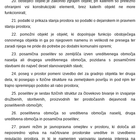
20. obstoječi objekt je zakonito zgrajen objekt, pri katerem so pretežno
ohranjeni vsi konstrukcijski elementi, brez katerih objekt ne more
funkcionirati;
21. podatki iz prikaza stanja prostora so podatki o dejanskem in pravnem
stanju prostora;
22. pomožni objekt je objekt, ki dopolnjuje funkcijo obstoječega
osnovnega objekta in ga po njegovem namenu in velikosti ne presega ter
zaradi njega ne pride do potrebe po dodatni komunalni opremi;
23. posamična poselitev so zemljišča izven ureditvenega območja
naselja ali drugega ureditvenega območja, pozidana s posamičnimi
stavbami do največ deset stanovanjskih stavb;
24. poseg v prostor pomeni izvedbo del za gradnjo objekta ter druga
dela, ki posegajo v fizične strukture na zemeljskem površju in pod njim ter
trajno spreminjajo podobo ali rabo prostora;
25. poselitev je sestav fizičnih struktur za človekovo bivanje in izvajanje
družbenih, storitvenih, proizvodnih ter prostočasnih dejavnosti na
poselitvenih območjih;
26. poselitvena območja so ureditvena območja naselij, druga
ureditvena območja in posamična poselitev;
27. pravni režim je javnopravna omejitev v prostoru, ki določa ali
neposredno vpliva na načrtovane prostorske ureditve in izvedbeno
regulacijo prostora, in ki je namenjen varovanju javnega interesa na