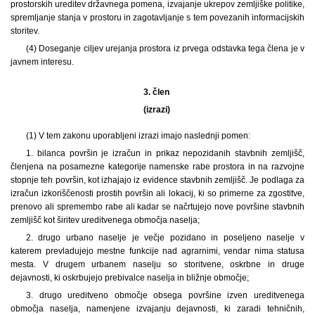
prostorskih ureditev državnega pomena, izvajanje ukrepov zemljiške politike,
spremljanje stanja v prostoru in zagotavljanje s tem povezanih informacijskih
storitev.
(4) Doseganje ciljev urejanja prostora iz prvega odstavka tega člena je v
javnem interesu.
3. člen
(izrazi)
(1) V tem zakonu uporabljeni izrazi imajo naslednji pomen:
1. bilanca površin je izračun in prikaz nepozidanih stavbnih zemljišč,
členjena na posamezne kategorije namenske rabe prostora in na razvojne
stopnje teh površin, kot izhajajo iz evidence stavbnih zemljišč. Je podlaga za
izračun izkoriščenosti prostih površin ali lokacij, ki so primerne za zgostitve,
prenovo ali spremembo rabe ali kadar se načrtujejo nove površine stavbnih
zemljišč kot širitev ureditvenega območja naselja;
2. drugo urbano naselje je večje pozidano in poseljeno naselje v
katerem prevladujejo mestne funkcije nad agrarnimi, vendar nima statusa
mesta. V drugem urbanem naselju so storitvene, oskrbne in druge
dejavnosti, ki oskrbujejo prebivalce naselja in bližnje območje;
3. drugo ureditveno območje obsega površine izven ureditvenega
območja naselja, namenjene izvajanju dejavnosti, ki zaradi tehničnih,