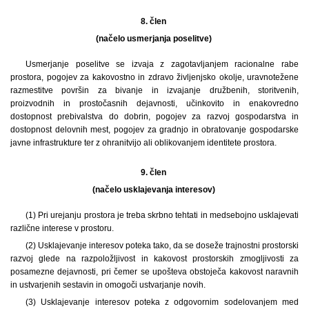
8. člen
(načelo usmerjanja poselitve)
Usmerjanje poselitve se izvaja z zagotavljanjem racionalne rabe
prostora, pogojev za kakovostno in zdravo življenjsko okolje, uravnotežene
razmestitve površin za bivanje in izvajanje družbenih, storitvenih,
proizvodnih in prostočasnih dejavnosti, učinkovito in enakovredno
dostopnost prebivalstva do dobrin, pogojev za razvoj gospodarstva in
dostopnost delovnih mest, pogojev za gradnjo in obratovanje gospodarske
javne infrastrukture ter z ohranitvijo ali oblikovanjem identitete prostora.
9. člen
(načelo usklajevanja interesov)
(1) Pri urejanju prostora je treba skrbno tehtati in medsebojno usklajevati
različne interese v prostoru.
(2) Usklajevanje interesov poteka tako, da se doseže trajnostni prostorski
razvoj glede na razpoložljivost in kakovost prostorskih zmogljivosti za
posamezne dejavnosti, pri čemer se upošteva obstoječa kakovost naravnih
in ustvarjenih sestavin in omogoči ustvarjanje novih.
(3) Usklajevanje interesov poteka z odgovornim sodelovanjem med