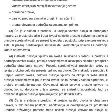
– varstvo kmetijskih zemljišč in varovanje gozdov,
– obrambo države,
– varstvo pred naravnimi in drugimi nesrečami in
– druga relevantna področja za posamezen primer.
(3) Če je v skladu s predpisi, ki urejajo varstvo okolja in ohranjanje
narave, za prostorske akte treba izvesti celovito presojo vplivov na okolje ali
presojo sprejemljivosti, se presoji izvedeta v postopku priprave prostorskega
akta. Ti presoji predstavljata smiselni del vrednotenja vplivov za področja,
katere obravnavata.
(4) Celovita presoja vplivov na okolje se izvede v skladu s predpisi s
področja varstva okolja, presoja sprejemljivosti aktov pa v skladu s predpisi s
področja ohranjanja narave. Presoja sprejemljivosti prostorskih aktov se
izvaja v okviru celovite presoje vplivov na okolje. Če v skladu s predpisi, ki
urejajo varstvo okolja, celovite presoje vplivov na okolje ni treba izvesti,
presojo sprejemljivosti pa je treba izvesti, se ta izvede v skladu s predpisi, ki
urejajo ohranjanje narave. Obveznosti glede celovite presoje vplivov na
okolje, kot so določene v tem zakonu, se smiselno uporabljajo tudi za
obveznosti glede presoje sprejemljivosti prostorskih aktov.
(5) Če je v skladu s predpisi, ki urejajo varstvo okolja in ohranjanje
narave, v združenem postopku načrtovanja in dovoljevanja za prostorske
ureditve državnega pomena treba izvesti presojo vplivov na okolje ali