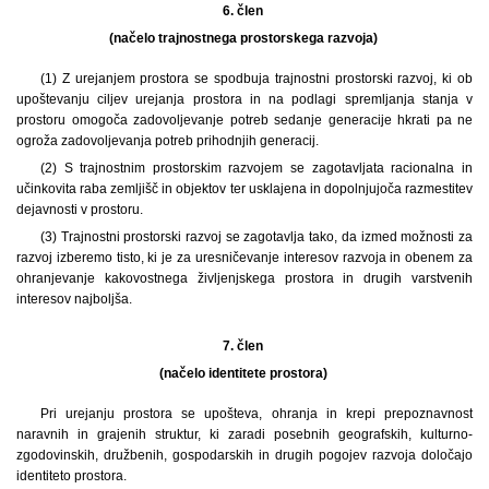
6. člen
(načelo trajnostnega prostorskega razvoja)
(1) Z urejanjem prostora se spodbuja trajnostni prostorski razvoj, ki ob
upoštevanju ciljev urejanja prostora in na podlagi spremljanja stanja v
prostoru omogoča zadovoljevanje potreb sedanje generacije hkrati pa ne
ogroža zadovoljevanja potreb prihodnjih generacij.
(2) S trajnostnim prostorskim razvojem se zagotavljata racionalna in
učinkovita raba zemljišč in objektov ter usklajena in dopolnjujoča razmestitev
dejavnosti v prostoru.
(3) Trajnostni prostorski razvoj se zagotavlja tako, da izmed možnosti za
razvoj izberemo tisto, ki je za uresničevanje interesov razvoja in obenem za
ohranjevanje kakovostnega življenjskega prostora in drugih varstvenih
interesov najboljša.
7. člen
(načelo identitete prostora)
Pri urejanju prostora se upošteva, ohranja in krepi prepoznavnost
naravnih in grajenih struktur, ki zaradi posebnih geografskih, kulturno-
zgodovinskih, družbenih, gospodarskih in drugih pogojev razvoja določajo
identiteto prostora.