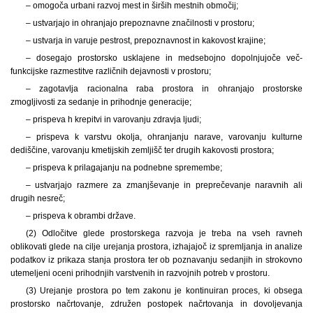
– omogoča urbani razvoj mest in širših mestnih območij;
– ustvarjajo in ohranjajo prepoznavne značilnosti v prostoru;
– ustvarja in varuje pestrost, prepoznavnost in kakovost krajine;
– dosegajo prostorsko usklajene in medsebojno dopolnjujoče več-
funkcijske razmestitve različnih dejavnosti v prostoru;
– zagotavlja racionalna raba prostora in ohranjajo prostorske
zmogljivosti za sedanje in prihodnje generacije;
– prispeva h krepitvi in varovanju zdravja ljudi;
– prispeva k varstvu okolja, ohranjanju narave, varovanju kulturne
dediščine, varovanju kmetijskih zemljišč ter drugih kakovosti prostora;
– prispeva k prilagajanju na podnebne spremembe;
– ustvarjajo razmere za zmanjševanje in preprečevanje naravnih ali
drugih nesreč;
– prispeva k obrambi države.
(2) Odločitve glede prostorskega razvoja je treba na vseh ravneh
oblikovati glede na cilje urejanja prostora, izhajajoč iz spremljanja in analize
podatkov iz prikaza stanja prostora ter ob poznavanju sedanjih in strokovno
utemeljeni oceni prihodnjih varstvenih in razvojnih potreb v prostoru.
(3) Urejanje prostora po tem zakonu je kontinuiran proces, ki obsega
prostorsko načrtovanje, združen postopek načrtovanja in dovoljevanja