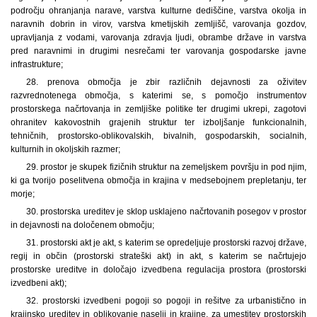
področju ohranjanja narave, varstva kulturne dediščine, varstva okolja in
naravnih dobrin in virov, varstva kmetijskih zemljišč, varovanja gozdov,
upravljanja z vodami, varovanja zdravja ljudi, obrambe države in varstva
pred naravnimi in drugimi nesrečami ter varovanja gospodarske javne
infrastrukture;
28. prenova območja je zbir različnih dejavnosti za oživitev
razvrednotenega območja, s katerimi se, s pomočjo instrumentov
prostorskega načrtovanja in zemljiške politike ter drugimi ukrepi, zagotovi
ohranitev kakovostnih grajenih struktur ter izboljšanje funkcionalnih,
tehničnih, prostorsko-oblikovalskih, bivalnih, gospodarskih, socialnih,
kulturnih in okoljskih razmer;
29. prostor je skupek fizičnih struktur na zemeljskem površju in pod njim,
ki ga tvorijo poselitvena območja in krajina v medsebojnem prepletanju, ter
morje;
30. prostorska ureditev je sklop usklajeno načrtovanih posegov v prostor
in dejavnosti na določenem območju;
31. prostorski akt je akt, s katerim se opredeljuje prostorski razvoj države,
regij in občin (prostorski strateški akt) in akt, s katerim se načrtujejo
prostorske ureditve in določajo izvedbena regulacija prostora (prostorski
izvedbeni akt);
32. prostorski izvedbeni pogoji so pogoji in rešitve za urbanistično in
krajinsko ureditev in oblikovanje naselij in krajine, za umestitev prostorskih