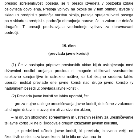
presojo sprejemljivosti posega, se ti presoji izvedeta v postopku izdaje
celovitega dovoljenja. Presoja vplivov na okolje se v tem primeru izvede v
skladu s predpisi s področja varstva okolja, presoja sprejemljivosti posega
pa v skladu s predpisi s področja ohranjanja narave, če ta zakon ne določa
drugače. Ti presoji predstavljata vrednotenje vplivov za obravnavani
področji.
19. člen
(prevlada javne koristi)
(1) Če v postopku priprave prostorskih aktov kljub usklajevanju med
državnimi nosilci urejanja prostora ni mogoče oblikovati vsestransko
strokovno sprejemljive in ustrezne rešitve, se kot skrajno sredstvo lahko
uporabi institut prevlade ene javne koristi nad drugo javno koristjo (v
nadaljnjem besedilu: prevlada javne koristi).
(2) Prevlada javne koristi se lahko uporabi, če:
– gre za nujne razloge uresničevanja javne koristi, določene z zakonom
ali drugim državnim razvojnim ali varstvenim aktom,
– ni drugih strokovno sprejemljivih in ustreznih rešitev za uresničevanje
te javne koristi, ki ne bi škodovale drugim izkazanim javnim koristim,
– je predvideni učinek javne koristi, ki prevlada, bistveno večji od
škodljivih posledic za javno korist, ki je bila prevladana, in