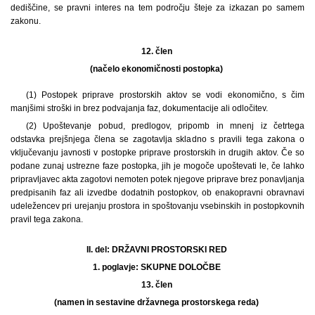
dediščine, se pravni interes na tem področju šteje za izkazan po samem
zakonu.
12. člen
(načelo ekonomičnosti postopka)
(1) Postopek priprave prostorskih aktov se vodi ekonomično, s čim
manjšimi stroški in brez podvajanja faz, dokumentacije ali odločitev.
(2) Upoštevanje pobud, predlogov, pripomb in mnenj iz četrtega
odstavka prejšnjega člena se zagotavlja skladno s pravili tega zakona o
vključevanju javnosti v postopke priprave prostorskih in drugih aktov. Če so
podane zunaj ustrezne faze postopka, jih je mogoče upoštevati le, če lahko
pripravljavec akta zagotovi nemoten potek njegove priprave brez ponavljanja
predpisanih faz ali izvedbe dodatnih postopkov, ob enakopravni obravnavi
udeležencev pri urejanju prostora in spoštovanju vsebinskih in postopkovnih
pravil tega zakona.
II. del: DRŽAVNI PROSTORSKI RED
1. poglavje: SKUPNE DOLOČBE
13. člen
(namen in sestavine državnega prostorskega reda)