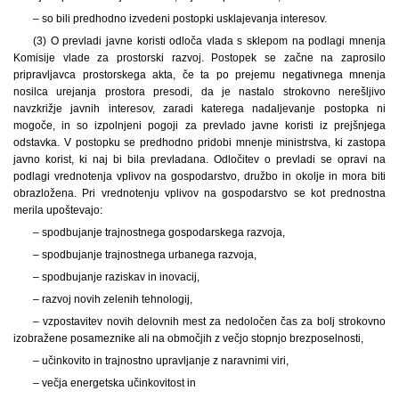
– so bili predhodno izvedeni postopki usklajevanja interesov.
(3) O prevladi javne koristi odloča vlada s sklepom na podlagi mnenja
Komisije vlade za prostorski razvoj. Postopek se začne na zaprosilo
pripravljavca prostorskega akta, če ta po prejemu negativnega mnenja
nosilca urejanja prostora presodi, da je nastalo strokovno nerešljivo
navzkrižje javnih interesov, zaradi katerega nadaljevanje postopka ni
mogoče, in so izpolnjeni pogoji za prevlado javne koristi iz prejšnjega
odstavka. V postopku se predhodno pridobi mnenje ministrstva, ki zastopa
javno korist, ki naj bi bila prevladana. Odločitev o prevladi se opravi na
podlagi vrednotenja vplivov na gospodarstvo, družbo in okolje in mora biti
obrazložena. Pri vrednotenju vplivov na gospodarstvo se kot prednostna
merila upoštevajo:
– spodbujanje trajnostnega gospodarskega razvoja,
– spodbujanje trajnostnega urbanega razvoja,
– spodbujanje raziskav in inovacij,
– razvoj novih zelenih tehnologij,
– vzpostavitev novih delovnih mest za nedoločen čas za bolj strokovno
izobražene posameznike ali na območjih z večjo stopnjo brezposelnosti,
– učinkovito in trajnostno upravljanje z naravnimi viri,
– večja energetska učinkovitost in