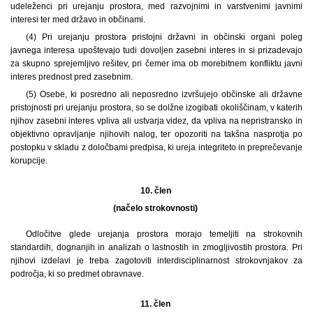
udeleženci pri urejanju prostora, med razvojnimi in varstvenimi javnimi
interesi ter med državo in občinami.
(4) Pri urejanju prostora pristojni državni in občinski organi poleg
javnega interesa upoštevajo tudi dovoljen zasebni interes in si prizadevajo
za skupno sprejemljivo rešitev, pri čemer ima ob morebitnem konfliktu javni
interes prednost pred zasebnim.
(5) Osebe, ki posredno ali neposredno izvršujejo občinske ali državne
pristojnosti pri urejanju prostora, so se dolžne izogibati okoliščinam, v katerih
njihov zasebni interes vpliva ali ustvarja videz, da vpliva na nepristransko in
objektivno opravljanje njihovih nalog, ter opozoriti na takšna nasprotja po
postopku v skladu z določbami predpisa, ki ureja integriteto in preprečevanje
korupcije.
10. člen
(načelo strokovnosti)
Odločitve glede urejanja prostora morajo temeljiti na strokovnih
standardih, dognanjih in analizah o lastnostih in zmogljivostih prostora. Pri
njihovi izdelavi je treba zagotoviti interdisciplinarnost strokovnjakov za
področja, ki so predmet obravnave.
11. člen