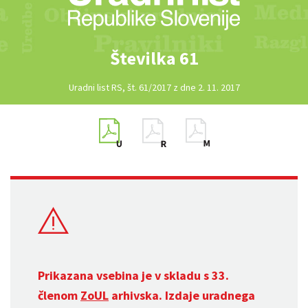
Številka 61
Uradni list RS, št. 61/2017 z dne 2. 11. 2017
Prikazana vsebina je v skladu s 33.
členom
ZoUL
arhivska. Izdaje uradnega