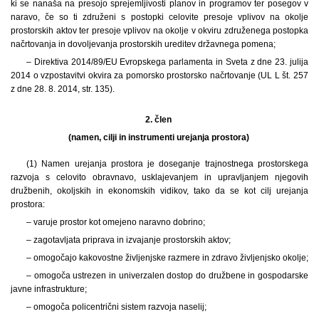
ki se nanaša na presojo sprejemljivosti planov in programov ter posegov v
naravo, če so ti združeni s postopki celovite presoje vplivov na okolje
prostorskih aktov ter presoje vplivov na okolje v okviru združenega postopka
načrtovanja in dovoljevanja prostorskih ureditev državnega pomena;
– Direktiva 2014/89/EU Evropskega parlamenta in Sveta z dne 23. julija
2014 o vzpostavitvi okvira za pomorsko prostorsko načrtovanje (UL L št. 257
z dne 28. 8. 2014, str. 135).
2. člen
(namen, cilji in instrumenti urejanja prostora)
(1) Namen urejanja prostora je doseganje trajnostnega prostorskega
razvoja s celovito obravnavo, usklajevanjem in upravljanjem njegovih
družbenih, okoljskih in ekonomskih vidikov, tako da se kot cilj urejanja
prostora:
– varuje prostor kot omejeno naravno dobrino;
– zagotavljata priprava in izvajanje prostorskih aktov;
– omogočajo kakovostne življenjske razmere in zdravo življenjsko okolje;
– omogoča ustrezen in univerzalen dostop do družbene in gospodarske
javne infrastrukture;
– omogoča policentrični sistem razvoja naselij;