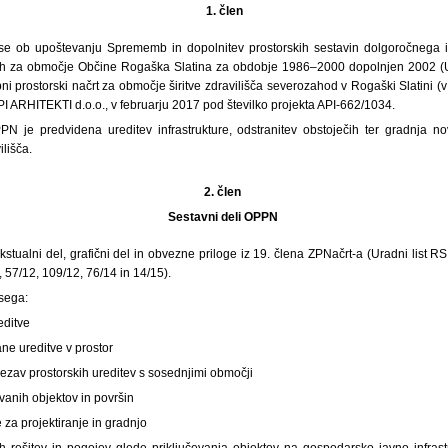
1.
člen
se ob upoštevanju Sprememb in dopolnitev prostorskih sestavin dolgoročnega 
ah za območje Občine Rogaška Slatina za obdobje 1986–2000 dopolnjen 2002 (Urad
i prostorski načrt za območje širitve zdravilišča severozahod v Rogaški Slatini (
API ARHITEKTI d.o.o., v februarju 2017 pod številko projekta API-662/1034.
 je predvidena ureditev infrastrukture, odstranitev obstoječih ter gradnja no
lišča.
2. člen
Sestavni deli OPPN
tualni del, grafični del in obvezne priloge iz 19. člena ZPNačrt-a (Uradni list RS
 57/12, 109/12, 76/14 in 14/15).
bsega:
editve
ne ureditve v prostor
vezav prostorskih ureditev s sosednjimi območji
ovanih objektov in površin
 za projektiranje in gradnjo
h rešitev in pogojev glede priključevanja objektov na gospodarsko javno infrast