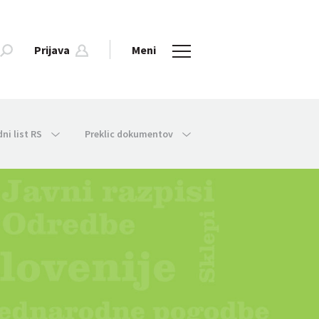
Prijava
Meni
dni list RS
Preklic dokumentov