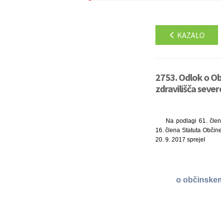
KAZALO
2753. Odlok o O
zdravilišča sever
Na podlagi 61. člen
16. člena Statuta Občine
20. 9. 2017 sprejel
o občinskem