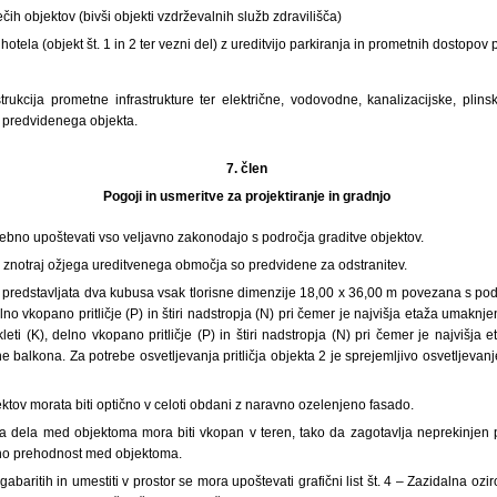
čih objektov (bivši objekti vzdrževalnih služb zdravilišča)
otela (objekt št. 1 in 2 ter vezni del) z ureditvijo parkiranja in prometnih dostopov
trukcija prometne infrastrukture ter električne, vodovodne, kanalizacijske, plins
e predvidenega objekta.
7. člen
Pogoji in usmeritve za projektiranje in gradnjo
otrebno upoštevati vso veljavno zakonodajo s področja graditve objektov.
 znotraj ožjega ureditvenega območja so predvidene za odstranitev.
t predstavljata dva kubusa vsak tlorisne dimenzije 18,00 x 36,00 m povezana s p
lno vkopano pritličje (P) in štiri nadstropja (N) pri čemer je najvišja etaža umaknj
eti (K), delno vkopano pritličje (P) in štiri nadstropja (N) pri čemer je najvišj
e balkona. Za potrebe osvetljevanja pritličja objekta 2 je sprejemljivo osvetljeva
jektov morata biti optično v celoti obdani z naravno ozelenjeno fasado.
ga dela med objektoma mora biti vkopan v teren, tako da zagotavlja neprekinjen
čno prehodnost med objektoma.
 gabaritih in umestiti v prostor se mora upoštevati grafični list št. 4 – Zazidalna ozi