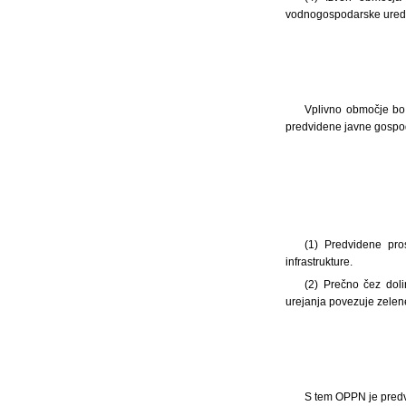
vodnogospodarske ureditv
Vplivno območje bo 
predvidene javne gospoda
(1) Predvidene pro
infrastrukture.
(2) Prečno čez dol
urejanja povezuje zelen
S tem OPPN je pred