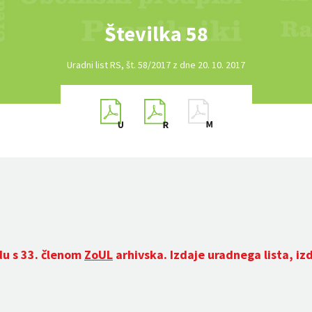
Številka 58
Uradni list RS, št. 58/2017 z dne 20. 10. 2017
du s 33. členom
ZoUL
arhivska. Izdaje uradnega lista, iz