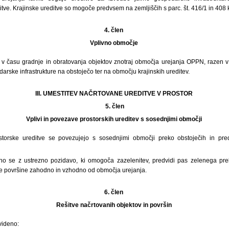
e. Krajinske ureditve so mogoče predvsem na zemljiščih s parc. št. 416/1 in 408 
4. člen
Vplivno območje
v času gradnje in obratovanja objektov znotraj območja urejanja OPPN, razen v
rske infrastrukture na obstoječo ter na območju krajinskih ureditev.
III. UMESTITEV NAČRTOVANE UREDITVE V PROSTOR
5.
člen
Vplivi in povezave prostorskih ureditev s sosednjimi območji
storske ureditve se povezujejo s sosednjimi območji preko obstoječih in pred
ino se z ustrezno pozidavo, ki omogoča zazelenitev, predvidi pas zelenega pr
e površine zahodno in vzhodno od območja urejanja.
6. člen
Rešitve načrtovanih objektov in površin
videno: