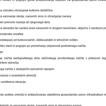
za celostno ohranjanje kulturne dediščine
za varovanje okolja, naravnih virov in ohranjanje narave
men prenove naselja ali njegovega dela
 za obrambo ter varstvo pred naravnimi in drugimi nesrečami, vključno z varstvom 
rostorske ureditve
 odstopanj od funkcionalnih, oblikovalskih in tehničnih rešitev
itev meril in pogojev po prenehanju veljavnosti podrobnega načrta.
ga:
ega načrta kartografskega dela občinskega prostorskega načrta s prikazom le
 širšem območju
ga načrta z obstoječim parcelnim stanjem
povezav s sosednjimi območji
ureditvena situacija
ede poteka omrežij in priključevanja objektivna gospodarsko javno infrastrukturo t
otrebnih za varovanje okolja, naravnih virov in ohranjanja narave