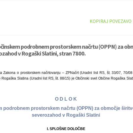
KOPIRAJ POVEZAVO
bčinskem podrobnem prostorskem načrtu (OPPN) za obmo
ozahod v Rogaški Slatini, stran 7800.
a Zakona o prostorskem načrtovanju – ZPNačrt (Uradni list RS, št. 33/07, 70/0
 Rogaška Slatina (Uradni list RS, št. 88/15) je Občinski svet Občine Rogaška Slat
O D L O K
 podrobnem prostorskem načrtu (OPPN) za območje širitve
severozahod v Rogaški Slatini
I. SPLOŠNE DOLOČBE