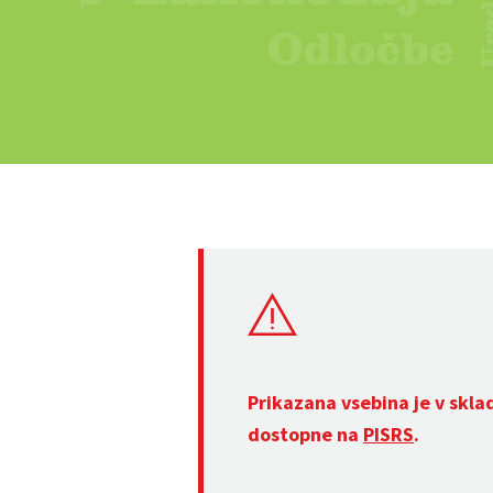
Prikazana vsebina je v skla
dostopne na
PISRS
.