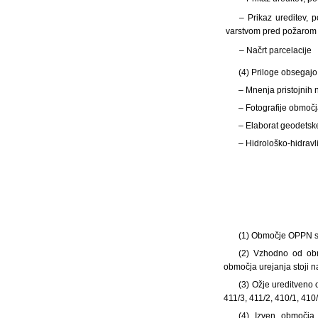
– Prikaz ureditev, 
varstvom pred požarom
– Načrt parcelacije
(4) Priloge obsegajo
– Mnenja pristojnih 
– Fotografije območj
– Elaborat geodetsk
– Hidrološko-hidravli
(1) Območje OPPN se
(2) Vzhodno od obm
območja urejanja stoji n
(3) Ožje ureditveno 
411/3, 411/2, 410/1, 410
(4) Izven območja 