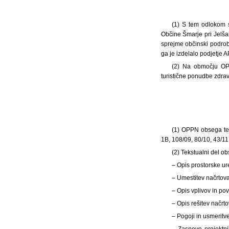
(1) S tem odlokom 
Občine Šmarje pri Jelš
sprejme občinski podrobn
ga je izdelalo podjetje 
(2) Na območju OPPN
turistične ponudbe zdravi
(1) OPPN obsega teks
1B, 108/09, 80/10, 43/11,
(2) Tekstualni del o
– Opis prostorske ur
– Umestitev načrtova
– Opis vplivov in po
– Opis rešitev načrt
– Pogoji in usmeritve
– Zasnovo projektni