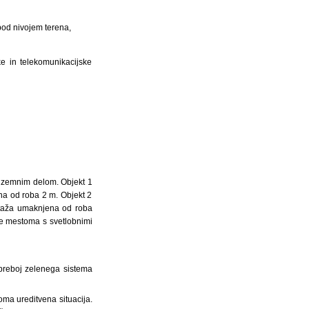
 pod nivojem terena,
ke in telekomunikacijske
odzemnim delom. Objekt 1
ena od roba 2 m. Objekt 2
a etaža umaknjena od roba
nje mestoma s svetlobnimi
 preboj zelenega sistema
roma ureditvena situacija.