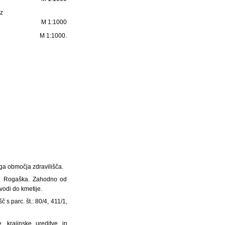
 z
M 1:1000
M 1:1000.
a območja zdravilišča.
tel Rogaška. Zahodno od
vodi do kmetije.
s parc. št.: 80/4, 411/1,
, krajinske ureditve in