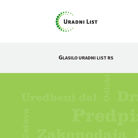
G
LASILO URADNI LIST RS