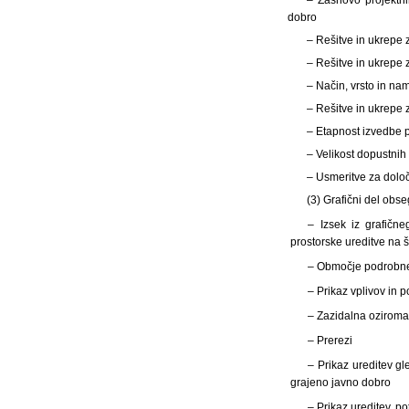
dobro
– Rešitve in ukrepe 
– Rešitve in ukrepe 
– Način, vrsto in na
– Rešitve in ukrepe
– Etapnost izvedbe p
– Velikost dopustnih
– Usmeritve za določ
(3) Grafični del obse
– Izsek iz grafičn
prostorske ureditve na
– Območje podrobne
– Prikaz vplivov in 
– Zazidalna oziroma 
– Prerezi
– Prikaz ureditev gl
grajeno javno dobro
– Prikaz ureditev, p