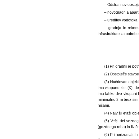
– Odstranitev obstoje
– novogradnja apart h
– ureditev vodotoka
– gradnja in rekons
infrastrukture za potreb
(1) Pri gradnji je p
(2) Obstoječe stavbe
(3) Načrtovan objek
ima vkopano klet (K), de
ima lahko dve vkopani kl
minimalno 2 m brez širin
nišami.
(4) Najvišji etaži ob
(5) Večji del vezne
(gozdnega roba) in fizi
(6) Pri horizontalnih