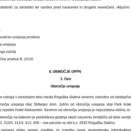
potrebnih za obrambo ter varstvo pred naravnimi in drugimi nesrečami, vključno
:
nosilcev urejanja prostora
a urejanja
ega načrta
čna analiza št. 22/16.
II. OBMOČJE OPPN
3.
člen
Območje urejanja
 nahaja v osrednjem delu mesta Rogaška Slatina severno zahodno od obstoječeg
očja urejanja stoji Stritarjev dom. Južno od območja urejanja stoji Park ho
a vzpetini Hotel Aleksander. Severno od območja urejanja je nepozidana dolina, ki 
območje na katerem je predvidena gradnja stavb zavzema zemljišča ali dele zemljišč 
/2, 410/3, 411/4, 413, 409 – vse parcele so del k.o. 2635 Rogaška Slatina.
urejanja lahko segajo ureditve za izvedbo javne gospodarske infrastrukture