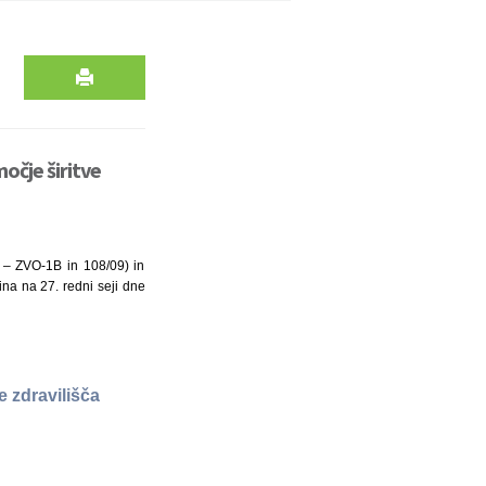
čje širitve
8 – ZVO-1B in 108/09) in
ina na 27. redni seji dne
 zdravilišča