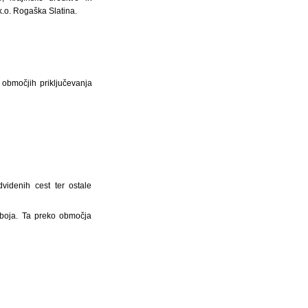
k.o. Rogaška Slatina.
 območjih priključevanja
videnih cest ter ostale
eboja. Ta preko območja