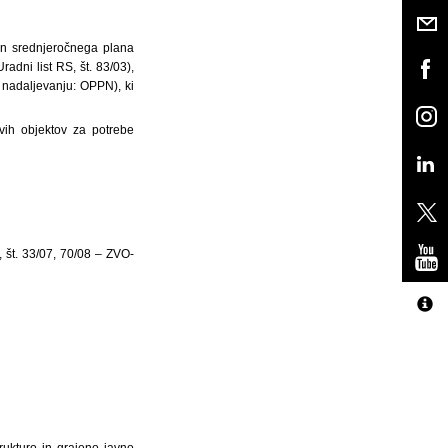
in srednjeročnega plana
ni list RS, št. 83/03),
v nadaljevanju: OPPN), ki
vih objektov za potrebe
, št. 33/07, 70/08 – ZVO-
rukturo in grajeno javno