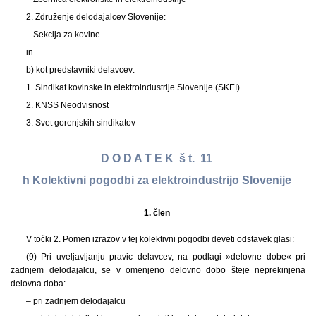
2. Združenje delodajalcev Slovenije:
– Sekcija za kovine
in
b) kot predstavniki delavcev:
1. Sindikat kovinske in elektroindustrije Slovenije (SKEI)
2. KNSS Neodvisnost
3. Svet gorenjskih sindikatov
D O D A T E K š t. 11
h Kolektivni pogodbi za elektroindustrijo Slovenije
1. člen
V točki 2. Pomen izrazov v tej kolektivni pogodbi deveti odstavek glasi:
(9)
Pri uveljavljanju pravic delavcev, na podlagi »delovne dobe« pri
zadnjem delodajalcu, se v omenjeno delovno dobo šteje neprekinjena
delovna doba:
– pri zadnjem delodajalcu