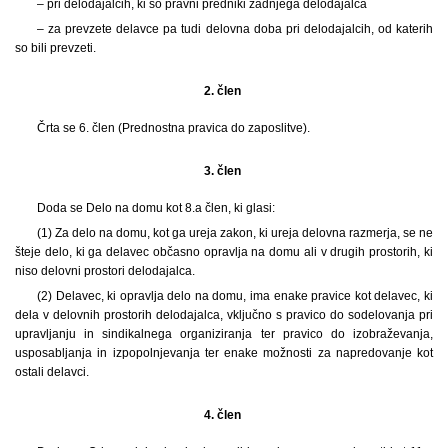
– pri delodajalcih, ki so pravni predniki zadnjega delodajalca
– za prevzete delavce pa tudi delovna doba pri delodajalcih, od katerih
so bili prevzeti.
2. člen
Črta se 6. člen (Prednostna pravica do zaposlitve).
3. člen
Doda se Delo na domu kot 8.a člen, ki glasi:
(1)
Za delo na domu, kot ga ureja zakon, ki ureja delovna razmerja, se ne
šteje delo, ki ga delavec občasno opravlja na domu ali v drugih prostorih, ki
niso delovni prostori delodajalca.
(2) Delavec, ki opravlja delo na domu, ima enake pravice kot delavec, ki
dela v delovnih prostorih delodajalca, vključno s pravico do sodelovanja pri
upravljanju in sindikalnega organiziranja ter pravico do izobraževanja,
usposabljanja in izpopolnjevanja ter enake možnosti za napredovanje kot
ostali delavci.
4. člen