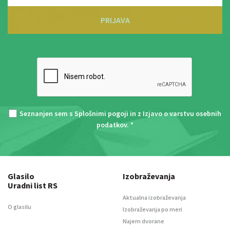
PRIJAVA
Seznanjen sem s
Splošnimi pogoji
in z
Izjavo o varstvu osebnih
podatkov
. *
Glasilo
Izobraževanja
Uradni list RS
Aktualna izobraževanja
O glasilu
Izobraževanja po meri
Najem dvorane