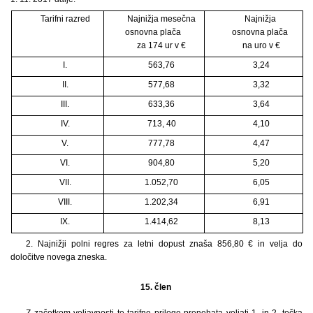
Tarifni razred
Najnižja mesečna
Najnižja
osnovna plača
osnovna plača
za 174 ur v €
na uro v €
I.
563,76
3,24
II.
577,68
3,32
III.
633,36
3,64
IV.
713, 40
4,10
V.
777,78
4,47
VI.
904,80
5,20
VII.
1.052,70
6,05
VIII.
1.202,34
6,91
IX.
1.414,62
8,13
2. Najnižji polni regres za letni dopust znaša 856,80 € in velja do
določitve novega zneska.
15. člen
Z začetkom veljavnosti te tarifne priloge prenehata veljati 1. in 2. točka