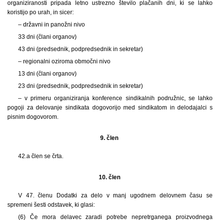
organiziranosti pripada letno ustrezno število plačanih dni, ki se lahko
koristijo po urah, in sicer:
– državni in panožni nivo
33 dni (člani organov)
43 dni (predsednik, podpredsednik in sekretar)
– regionalni oziroma območni nivo
13 dni (člani organov)
23 dni (predsednik, podpredsednik in sekretar)
– v primeru organiziranja konference sindikalnih podružnic, se lahko
pogoji za delovanje sindikata dogovorijo med sindikatom in delodajalci s
pisnim dogovorom.
9. člen
42.a člen se črta.
10. člen
V 47. členu Dodatki za delo v manj ugodnem delovnem času se
spremeni šesti odstavek, ki glasi:
(6)
Če mora delavec zaradi potrebe nepretrganega proizvodnega