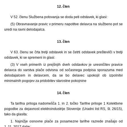
12. člen
V 52. členu Službena potovanja se doda peti odstavek, ki glasi:
(5)
Obravnavanje pravic v primeru napotitve delavca na službeno pot se
uredi na ravni delodajalca.
13. člen
V 63. členu se črta tretji odstavek in se četrti odstavek preštevilči v tretji
odstavek, ki se spremeni in glasi:
(3)
V vseh primerih iz prejšnjih dveh odstavkov je uresničitev pravice
delavca do varstva plače odvisna od sočasnega podpisa sporazuma med
delodajalcem in delavcem, da se bo delavec upokojil ob izpolnitvi
minimalnih pogojev za pridobitev starostne pokojnine
14. člen
Ta tarifna priloga nadomešča 1. in 2. točko Tarifne priloge 1 Kolektivne
pogodbe za dejavnost elektroindustrije Slovenije (Uradni list RS, št. 26/15),
tako da glasita:
1.
Najnižje osnovne plače za posamezne tarifne razrede znašajo od
1. 11. 2017 dalje: