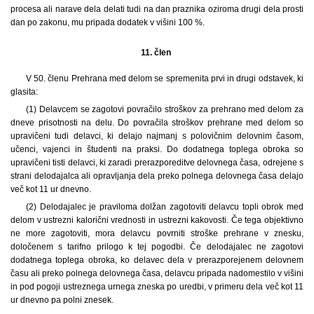
procesa ali narave dela delati tudi na dan praznika oziroma drugi dela prosti
dan po zakonu, mu pripada dodatek v višini 100 %.
11. člen
V 50. členu Prehrana med delom se spremenita prvi in drugi odstavek, ki
glasita:
(1)
Delavcem se zagotovi povračilo stroškov za prehrano med delom za
dneve prisotnosti na delu. Do povračila stroškov prehrane med delom so
upravičeni tudi delavci, ki delajo najmanj s polovičnim delovnim časom,
učenci, vajenci in študenti na praksi. Do dodatnega toplega obroka so
upravičeni tisti delavci, ki zaradi prerazporeditve delovnega časa, odrejene s
strani delodajalca ali opravljanja dela preko polnega delovnega časa delajo
več kot 11 ur dnevno.
(2) Delodajalec je praviloma dolžan zagotoviti delavcu topli obrok med
delom v ustrezni kalorični vrednosti in ustrezni kakovosti. Če tega objektivno
ne more zagotoviti, mora delavcu povrniti stroške prehrane v znesku,
določenem s tarifno prilogo k tej pogodbi. Če delodajalec ne zagotovi
dodatnega toplega obroka, ko delavec dela v prerazporejenem delovnem
času ali preko polnega delovnega časa, delavcu pripada nadomestilo v višini
in pod pogoji ustreznega urnega zneska po uredbi, v primeru dela več kot 11
ur dnevno pa polni znesek.