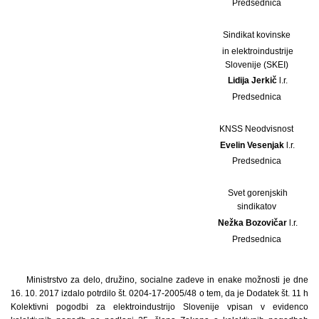
Predsednica
Sindikat kovinske
in elektroindustrije
Slovenije (SKEI)
Lidija Jerkič
l.r.
Predsednica
KNSS Neodvisnost
Evelin Vesenjak
l.r.
Predsednica
Svet gorenjskih
sindikatov
Nežka Bozovičar
l.r.
Predsednica
Ministrstvo za delo, družino, socialne zadeve in enake možnosti je dne
16. 10. 2017 izdalo potrdilo št. 0204-17-2005/48 o tem, da je Dodatek št. 11 h
Kolektivni pogodbi za elektroindustrijo Slovenije vpisan v evidenco