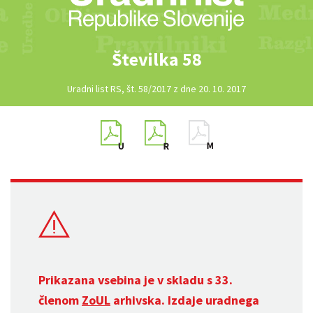
Številka 58
Uradni list RS, št. 58/2017 z dne 20. 10. 2017
Prikazana vsebina je v skladu s 33.
členom
ZoUL
arhivska. Izdaje uradnega