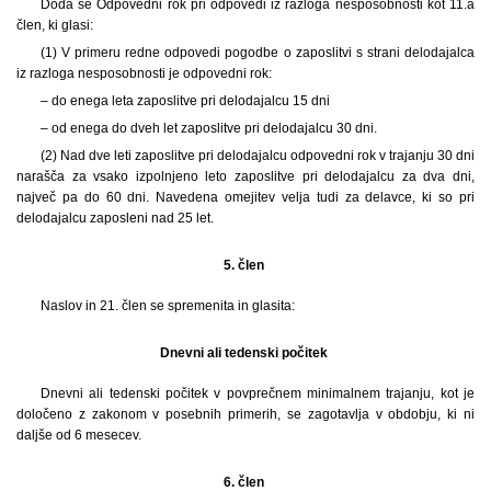
Doda se Odpovedni rok pri odpovedi iz razloga nesposobnosti kot 11.a
člen, ki glasi:
(1)
V primeru redne odpovedi pogodbe o zaposlitvi s strani delodajalca
iz razloga nesposobnosti je odpovedni rok:
– do enega leta zaposlitve pri delodajalcu 15 dni
– od enega do dveh let zaposlitve pri delodajalcu 30 dni.
(2) Nad dve leti zaposlitve pri delodajalcu odpovedni rok v trajanju 30 dni
narašča za vsako izpolnjeno leto zaposlitve pri delodajalcu za dva dni,
največ pa do 60 dni. Navedena omejitev velja tudi za delavce, ki so pri
delodajalcu zaposleni nad 25 let.
5. člen
Naslov in 21. člen se spremenita in glasita:
Dnevni ali tedenski počitek
Dnevni ali tedenski počitek v povprečnem minimalnem trajanju, kot je
določeno z zakonom v posebnih primerih, se zagotavlja v obdobju, ki ni
daljše od 6 mesecev.
6. člen