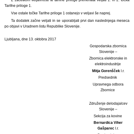
Tarifne priloge 1.
Vse ostale točke Tarifne priloge 1 ostanejo v veljavi še naprej.
Ta dodatek začne veljati in se uporabljati prvi dan naslednjega meseca
po objavi v Uradnem listu Republike Slovenije.
Ljubljana, dne 13. oktobra 2017
Gospodarska zbornica
Slovenije –
Zbornica elektronske in
elektroindustrije
Mitja Gorenšček
l.r.
Predsednik
Upravnega odbora
Zbornice
Združenje delodajalcev
Slovenije –
Sekcija za kovine
Bernardica Viher
Gašparec
l.r.