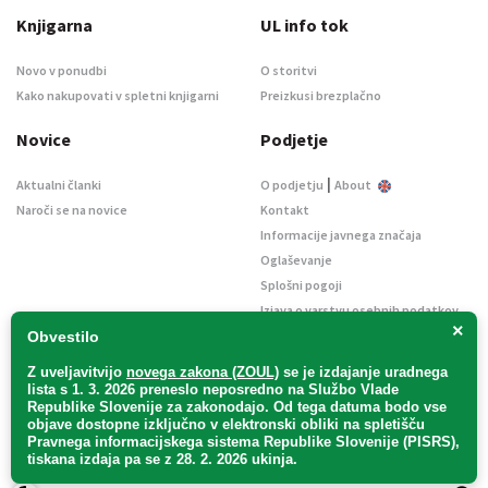
Knjigarna
UL info tok
Novo v ponudbi
O storitvi
Kako nakupovati v spletni knjigarni
Preizkusi brezplačno
Novice
Podjetje
|
Aktualni članki
O podjetju
About
Naroči se na novice
Kontakt
Informacije javnega značaja
Oglaševanje
Splošni pogoji
Izjava o varstvu osebnih podatkov
×
E-dražbe
Obvestilo
Z uveljavitvijo
novega zakona (ZOUL)
se je
izdajanje uradnega
lista s 1. 3. 2026 preneslo
neposredno
na Službo Vlade
Republike Slovenije za zakonodajo
. Od tega datuma bodo vse
objave dostopne izključno v elektronski obliki na spletišču
Pravnega informacijskega sistema Republike Slovenije (PISRS),
Uradni list d. o. o. – v likvidaciji / Vse pravice pridržane.
tiskana izdaja pa se z 28. 2. 2026 ukinja.
Pravna obvestila
/
Piškotki
/ Avtorji:
TriTim spletna agencija
v sodelovanju z