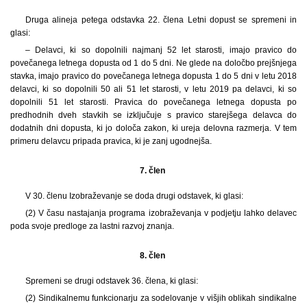
Druga alineja petega odstavka 22. člena Letni dopust se spremeni in
glasi:
–
Delavci, ki so dopolnili najmanj 52 let starosti, imajo pravico do
povečanega letnega dopusta od 1 do 5 dni. Ne glede na določbo prejšnjega
stavka, imajo pravico do povečanega letnega dopusta 1 do 5 dni v letu 2018
delavci, ki so dopolnili 50 ali 51 let starosti, v letu 2019 pa delavci, ki so
dopolnili 51 let starosti. Pravica do povečanega letnega dopusta po
predhodnih dveh stavkih se izključuje s pravico starejšega delavca do
dodatnih dni dopusta, ki jo določa zakon, ki ureja delovna razmerja. V tem
primeru delavcu pripada pravica, ki je zanj ugodnejša.
7. člen
V 30. členu Izobraževanje se doda drugi odstavek, ki glasi:
(2)
V času nastajanja programa izobraževanja v podjetju lahko delavec
poda svoje predloge za lastni razvoj znanja.
8. člen
Spremeni se drugi odstavek 36. člena, ki glasi:
(2)
Sindikalnemu funkcionarju za sodelovanje v višjih oblikah sindikalne