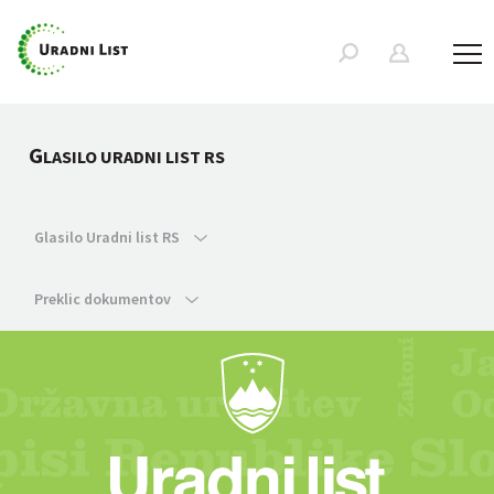
G
LASILO URADNI LIST RS
Glasilo Uradni list RS
Preklic dokumentov