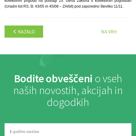
kolektivnih pogodb na podlagi 25. člena Zakona o kolektivnih pogodbah
(Uradni list RS, št. 43/05 in 45/08 – ZArbit) pod zaporedno številko 11/11.
KAZALO
NA VRH
Bodite obveščeni
o vseh
naših novostih, akcijah in
dogodkih