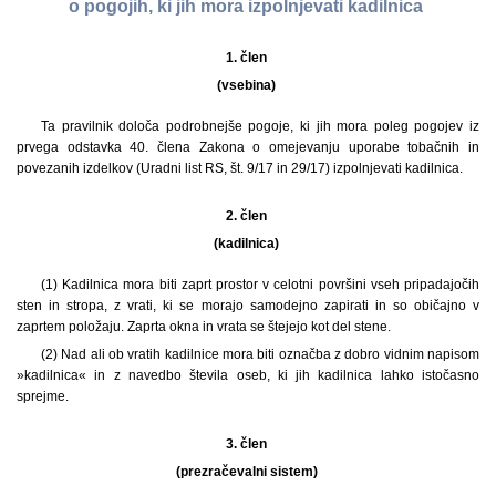
o pogojih, ki jih mora izpolnjevati kadilnica
1. člen
(vsebina)
Ta pravilnik določa podrobnejše pogoje, ki jih mora poleg pogojev iz
prvega odstavka 40. člena Zakona o omejevanju uporabe tobačnih in
povezanih izdelkov (Uradni list RS, št. 9/17 in 29/17) izpolnjevati kadilnica.
2. člen
(kadilnica)
(1) Kadilnica mora biti zaprt prostor v celotni površini vseh pripadajočih
sten in stropa, z vrati, ki se morajo samodejno zapirati in so običajno v
zaprtem položaju. Zaprta okna in vrata se štejejo kot del stene.
(2) Nad ali ob vratih kadilnice mora biti označba z dobro vidnim napisom
»kadilnica« in z navedbo števila oseb, ki jih kadilnica lahko istočasno
sprejme.
3. člen
(prezračevalni sistem)