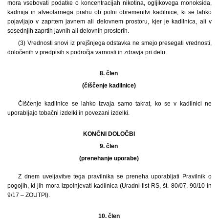
mora vsebovati podatke o koncentracijah nikotina, ogljikovega monoksida,
kadmija in alveolarnega prahu ob polni obremenitvi kadilnice, ki se lahko
pojavljajo v zaprtem javnem ali delovnem prostoru, kjer je kadilnica, ali v
sosednjih zaprtih javnih ali delovnih prostorih.
(3) Vrednosti snovi iz prejšnjega odstavka ne smejo presegati vrednosti,
določenih v predpisih s področja varnosti in zdravja pri delu.
8. člen
(čiščenje kadilnice)
Čiščenje kadilnice se lahko izvaja samo takrat, ko se v kadilnici ne
uporabljajo tobačni izdelki in povezani izdelki.
KONČNI DOLOČBI
9. člen
(prenehanje uporabe)
Z dnem uveljavitve tega pravilnika se preneha uporabljati Pravilnik o
pogojih, ki jih mora izpolnjevati kadilnica (Uradni list RS, št. 80/07, 90/10 in
9/17 – ZOUTPI).
10. člen