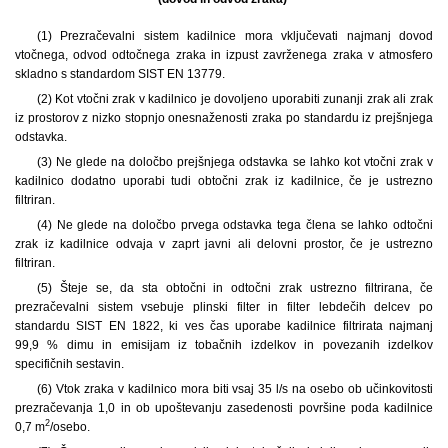
(1) Prezračevalni sistem kadilnice mora vključevati najmanj dovod
vtočnega, odvod odtočnega zraka in izpust zavrženega zraka v atmosfero
skladno s standardom SIST EN 13779.
(2) Kot vtočni zrak v kadilnico je dovoljeno uporabiti zunanji zrak ali zrak
iz prostorov z nizko stopnjo onesnaženosti zraka po standardu iz prejšnjega
odstavka.
(3) Ne glede na določbo prejšnjega odstavka se lahko kot vtočni zrak v
kadilnico dodatno uporabi tudi obtočni zrak iz kadilnice, če je ustrezno
filtriran.
(4) Ne glede na določbo prvega odstavka tega člena se lahko odtočni
zrak iz kadilnice odvaja v zaprt javni ali delovni prostor, če je ustrezno
filtriran.
(5) Šteje se, da sta obtočni in odtočni zrak ustrezno filtrirana, če
prezračevalni sistem vsebuje plinski filter in filter lebdečih delcev po
standardu SIST EN 1822, ki ves čas uporabe kadilnice filtrirata najmanj
99,9 % dimu in emisijam iz tobačnih izdelkov in povezanih izdelkov
specifičnih sestavin.
(6) Vtok zraka v kadilnico mora biti vsaj 35 l/s na osebo ob učinkovitosti
prezračevanja 1,0 in ob upoštevanju zasedenosti površine poda kadilnice
2
0,7 m
/osebo.