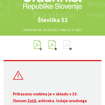
Številka 52
Uradni list RS, št. 52/2017 z dne 22. 9. 2017
Prikazana vsebina je v skladu s 33.
členom
ZoUL
arhivska. Izdaje uradnega