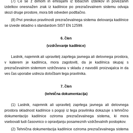
(7) Če se z dimom in emisijami iz tobačnih izdelkov in povezanih
izdelkov onesnažen zrak iz kadilnice po prezračevalnem sistemu odvaja
skozi druge prostore, mora biti odveden podtlačno.
(8) Prvi preskus pravilnosti prezračevalnega sistema delovanja kadilnice
se izvede skladno s standardom SIST EN 12599.
6. člen
(vzdrževanje kadilnice)
Lastnik, najemnik ali upravitelj zaprtega javnega ali delovnega prostora,
v katerem je kadilnica, mora zagotoviti, da je kadilnica skupaj s
prezračevalnim sistemom vzdrževana v skladu z navodili proizvajalca in da
ves čas uporabe ustreza določbam tega pravilnika.
7. člen
(tehnična dokumentacija)
(1) Lastnik, najemnik ali upravitelj zaprtega javnega ali delovnega
prostora skladnost kadilnice s pogoji iz tega pravilnika dokazuje s tehnično
dokumentacijo kadilnice oziroma prezračevalnega sistema, ki mora
vsebovati tudi časovnico o opravljanju posameznih vzdrževalnih postopkov.
(2) Tehnična dokumentacija kadilnice oziroma prezračevalnega sistema