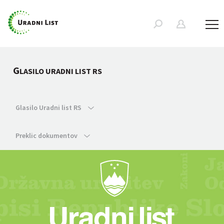
G
LASILO URADNI LIST RS
Glasilo Uradni list RS
Preklic dokumentov