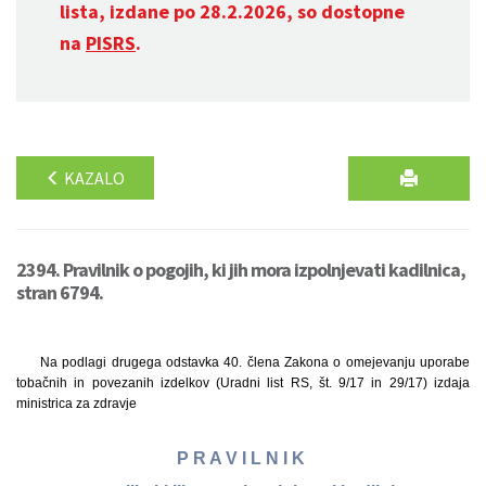
lista, izdane po 28.2.2026, so dostopne
na
PISRS
.
KAZALO
2394. Pravilnik o pogojih, ki jih mora izpolnjevati kadilnica,
stran 6794.
Na podlagi drugega odstavka 40. člena Zakona o omejevanju uporabe
tobačnih in povezanih izdelkov (Uradni list RS, št. 9/17 in 29/17) izdaja
ministrica za zdravje
P R A V I L N I K