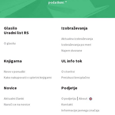
podatkov
. *
Glasilo
Izobraževanja
Uradni list RS
Aktualna izobraževanja
O glasilu
Izobraževanja po meri
Najem dvorane
Knjigarna
UL info tok
Novo v ponudbi
O storitvi
Kako nakupovati v spletni knjigarni
Preizkusi brezplačno
Novice
Podjetje
|
Aktualni članki
O podjetju
About
Naroči se na novice
Kontakt
Informacije javnega značaja