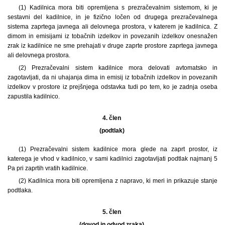
(1) Kadilnica mora biti opremljena s prezračevalnim sistemom, ki je
sestavni del kadilnice, in je fizično ločen od drugega prezračevalnega
sistema zaprtega javnega ali delovnega prostora, v katerem je kadilnica. Z
dimom in emisijami iz tobačnih izdelkov in povezanih izdelkov onesnažen
zrak iz kadilnice ne sme prehajati v druge zaprte prostore zaprtega javnega
ali delovnega prostora.
(2) Prezračevalni sistem kadilnice mora delovati avtomatsko in
zagotavljati, da ni uhajanja dima in emisij iz tobačnih izdelkov in povezanih
izdelkov v prostore iz prejšnjega odstavka tudi po tem, ko je zadnja oseba
zapustila kadilnico.
4. člen
(podtlak)
(1) Prezračevalni sistem kadilnice mora glede na zaprt prostor, iz
katerega je vhod v kadilnico, v sami kadilnici zagotavljati podtlak najmanj 5
Pa pri zaprtih vratih kadilnice.
(2) Kadilnica mora biti opremljena z napravo, ki meri in prikazuje stanje
podtlaka.
5. člen
(dovod in odvod zraka)